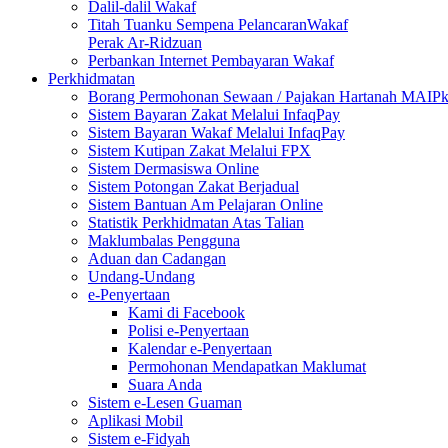
Dalil-dalil Wakaf
Titah Tuanku Sempena PelancaranWakaf
Perak Ar-Ridzuan
Perbankan Internet Pembayaran Wakaf
Perkhidmatan
Borang Permohonan Sewaan / Pajakan Hartanah MAIP
Sistem Bayaran Zakat Melalui InfaqPay
Sistem Bayaran Wakaf Melalui InfaqPay
Sistem Kutipan Zakat Melalui FPX
Sistem Dermasiswa Online
Sistem Potongan Zakat Berjadual
Sistem Bantuan Am Pelajaran Online
Statistik Perkhidmatan Atas Talian
Maklumbalas Pengguna
Aduan dan Cadangan
Undang-Undang
e-Penyertaan
Kami di Facebook
Polisi e-Penyertaan
Kalendar e-Penyertaan
Permohonan Mendapatkan Maklumat
Suara Anda
Sistem e-Lesen Guaman
Aplikasi Mobil
Sistem e-Fidyah