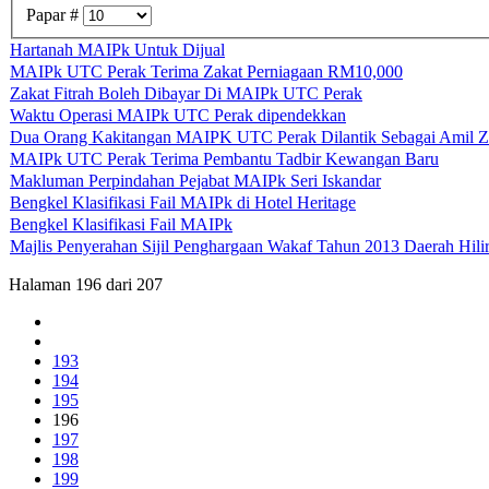
Papar #
Hartanah MAIPk Untuk Dijual
MAIPk UTC Perak Terima Zakat Perniagaan RM10,000
Zakat Fitrah Boleh Dibayar Di MAIPk UTC Perak
Waktu Operasi MAIPk UTC Perak dipendekkan
Dua Orang Kakitangan MAIPK UTC Perak Dilantik Sebagai Amil Za
MAIPk UTC Perak Terima Pembantu Tadbir Kewangan Baru
Makluman Perpindahan Pejabat MAIPk Seri Iskandar
Bengkel Klasifikasi Fail MAIPk di Hotel Heritage
Bengkel Klasifikasi Fail MAIPk
Majlis Penyerahan Sijil Penghargaan Wakaf Tahun 2013 Daerah Hili
Halaman 196 dari 207
193
194
195
196
197
198
199