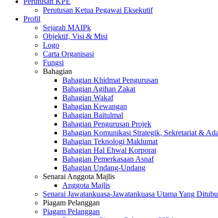
Perutusan KPE
Perutusan Ketua Pegawai Eksekutif
Profil
Sejarah MAIPk
Objektif, Visi & Misi
Logo
Carta Organisasi
Fungsi
Bahagian
Bahagian Khidmat Pengurusan
Bahagian Agihan Zakat
Bahagian Wakaf
Bahagian Kewangan
Bahagian Baitulmal
Bahagian Pengurusan Projek
Bahagian Komunikasi Strategik, Sekretariat & Ad
Bahagian Teknologi Maklumat
Bahagian Hal Ehwal Korporat
Bahagian Pemerkasaan Asnaf
Bahagian Undang-Undang
Senarai Anggota Majlis
Anggota Majlis
Senarai Jawatankuasa-Jawatankuasa Utama Yang Ditubu
Piagam Pelanggan
Piagam Pelanggan