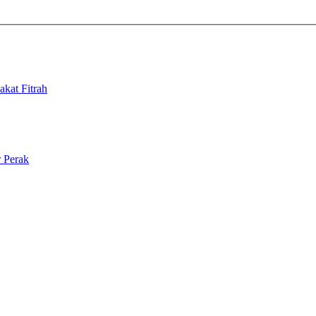
kat Fitrah
r Perak