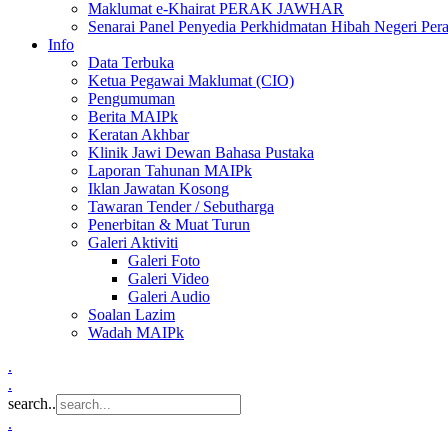
Maklumat e-Khairat PERAK JAWHAR
Senarai Panel Penyedia Perkhidmatan Hibah Negeri Per
Info
Data Terbuka
Ketua Pegawai Maklumat (CIO)
Pengumuman
Berita MAIPk
Keratan Akhbar
Klinik Jawi Dewan Bahasa Pustaka
Laporan Tahunan MAIPk
Iklan Jawatan Kosong
Tawaran Tender / Sebutharga
Penerbitan & Muat Turun
Galeri Aktiviti
Galeri Foto
Galeri Video
Galeri Audio
Soalan Lazim
Wadah MAIPk
.
.
search..
.