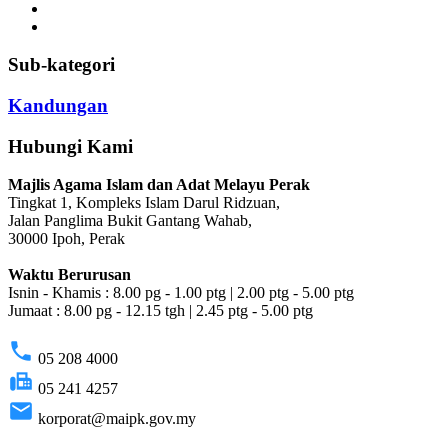
Sub-kategori
Kandungan
Hubungi Kami
Majlis Agama Islam dan Adat Melayu Perak
Tingkat 1, Kompleks Islam Darul Ridzuan,
Jalan Panglima Bukit Gantang Wahab,
30000 Ipoh, Perak
Waktu Berurusan
Isnin - Khamis : 8.00 pg - 1.00 ptg | 2.00 ptg - 5.00 ptg
Jumaat : 8.00 pg - 12.15 tgh | 2.45 ptg - 5.00 ptg
phone
05 208 4000
fax
05 241 4257
email
korporat@maipk.gov.my
p