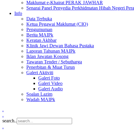
Maklumat e-Khairat PERAK JAWHAR
Senarai Panel Penyedia Perkhidmatan Hibah Negeri Per
Info
Data Terbuka
Ketua Pegawai Maklumat (CIO)
Pengumuman
Berita MAIPk
Keratan Akhbar
Klinik Jawi Dewan Bahasa Pustaka
Laporan Tahunan MAIPk
Iklan Jawatan Kosong
Tawaran Tender / Sebutharga
Penerbitan & Muat Turun
Galeri Aktiviti
Galeri Foto
Galeri Video
Galeri Audio
Soalan Lazim
Wadah MAIPk
.
.
search..
.