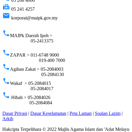
05 208 4000
fax
05 241 4257
email
korporat@maipk.gov.my
p
phone
MAIPk Daerah Ipoh >
05-2413375
phone
ZAPAR > 011-6748 9000
019-400 7000
phone
Agihan Zakat > 05-2084003
05-2084130
phone
Wakaf > 05-2084015
05-2084017
phone
Hibah > 05-2084026
05-2084084
Dasar Privasi
|
Dasar Keselamatan
|
Peta Laman
|
Soalan Lazim
|
Arkib
Hakcipta Terpelihara © 2022 Majlis Agama Islam dan 'Adat Melayu