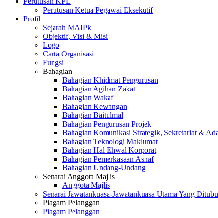
Perutusan KPE
Perutusan Ketua Pegawai Eksekutif
Profil
Sejarah MAIPk
Objektif, Visi & Misi
Logo
Carta Organisasi
Fungsi
Bahagian
Bahagian Khidmat Pengurusan
Bahagian Agihan Zakat
Bahagian Wakaf
Bahagian Kewangan
Bahagian Baitulmal
Bahagian Pengurusan Projek
Bahagian Komunikasi Strategik, Sekretariat & Ad
Bahagian Teknologi Maklumat
Bahagian Hal Ehwal Korporat
Bahagian Pemerkasaan Asnaf
Bahagian Undang-Undang
Senarai Anggota Majlis
Anggota Majlis
Senarai Jawatankuasa-Jawatankuasa Utama Yang Ditubu
Piagam Pelanggan
Piagam Pelanggan