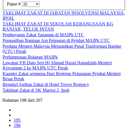
Papar #
TAKLIMAT ZAKAT DI JABATAN INSOLVENSI MALAYSIA,
IPOH.
TAKLIMAT ZAKAT DI SEKOLAH KEBANGSAAN KG
BANJAR, TELUK INTAN
Pembayaran Zakat Tanaman di MAIPk UTC
Pengagihan Bantuan Am Pelajaran di Pejabat MAIPk UTC
Perdana Menteri Malaysia Merasmikan Pusat Tranformasi Bandar
(UTC) Perak
Perhimpunan Bulanan MAIPk
Lawatan YB Dato Seri Hj Ahmad Husni Hanadzlah,Menteri
Kewangan 2 ke MAIPk UTC Perak
Kaunter Zakat sempena Hari Bertemu Pelanggan Pejabat Menteri
Besar Perak
Bengkel Agihan Zakat di Hotel Tower Regency
Taklimat Zakat di SK Manjoi 2, Ipoh
Halaman 198 dari 207
195
196