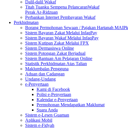
Dalil-dalil Wakaf
Titah Tuanku Sempena PelancaranWakaf
Perak Ar-Ridzuan
Perbankan Internet Pembayaran Wakaf
Perkhidmatan
Borang Permohonan Sewaan / Pajakan Hartanah MAIP
Sistem Bayaran Zakat Melalui InfaqPay
Sistem Bayaran Wakaf Melalui InfaqPay
Sistem Kutipan Zakat Melalui FPX
Sistem Dermasiswa Online
Sistem Potongan Zakat Berjadual
Sistem Bantuan Am Pelajaran Online
Statistik Perkhidmatan Atas Talian
Maklumbalas Pengguna
Aduan dan Cadangan
Undang-Undang
e-Penyertaan
Kami di Facebook
Polisi e-Penyertaan
Kalendar e-Penyertaan
Permohonan Mendapatkan Maklumat
Suara Anda
Sistem e-Lesen Guaman
Aplikasi Mobil
Sistem e-Fidyah