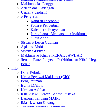
Maklumbalas Pengguna
Aduan dan Cadangan
Undang-Undang
e-Penyertaan
Kami di Facebook
Polisi e-Penyertaan
Kalendar e-Penyertaan
Permohonan Mendapatkan Maklumat
Suara Anda
Sistem e-Lesen Guaman
Aplikasi Mobil
Sistem e-Fidyah
Maklumat e-Khairat PERAK JAWHAR
Senarai Panel Penyedia Perkhidmatan Hibah Negeri
Perak
Info
Data Terbuka
Ketua Pegawai Maklumat (CIO)
Pengumuman
Berita MAIPk
Keratan Akhbar
Klinik Jawi Dewan Bahasa Pustaka
Laporan Tahunan MAIPk
Iklan Jawatan Kosong
Tawaran Tender / Sebutharga