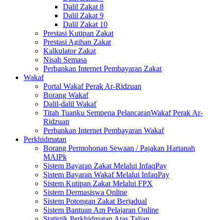
Dalil Zakat 8
Dalil Zakat 9
Dalil Zakat 10
Prestasi Kutipan Zakat
Prestasi Agihan Zakat
Kalkulator Zakat
Nisab Semasa
Perbankan Internet Pembayaran Zakat
Wakaf
Portal Wakaf Perak Ar-Ridzuan
Borang Wakaf
Dalil-dalil Wakaf
Titah Tuanku Sempena PelancaranWakaf Perak Ar-
Ridzuan
Perbankan Internet Pembayaran Wakaf
Perkhidmatan
Borang Permohonan Sewaan / Pajakan Hartanah
MAIPk
Sistem Bayaran Zakat Melalui InfaqPay
Sistem Bayaran Wakaf Melalui InfaqPay
Sistem Kutipan Zakat Melalui FPX
Sistem Dermasiswa Online
Sistem Potongan Zakat Berjadual
Sistem Bantuan Am Pelajaran Online
Statistik Perkhidmatan Atas Talian