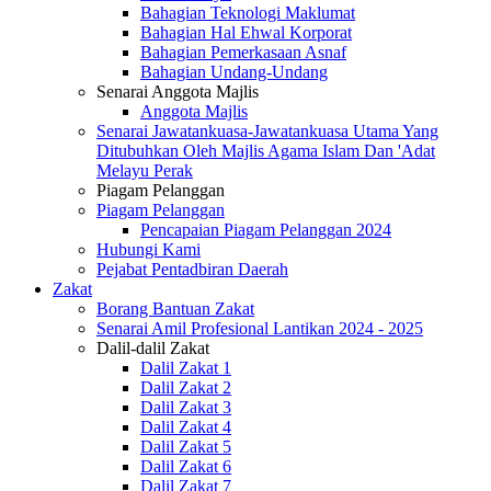
Bahagian Teknologi Maklumat
Bahagian Hal Ehwal Korporat
Bahagian Pemerkasaan Asnaf
Bahagian Undang-Undang
Senarai Anggota Majlis
Anggota Majlis
Senarai Jawatankuasa-Jawatankuasa Utama Yang
Ditubuhkan Oleh Majlis Agama Islam Dan 'Adat
Melayu Perak
Piagam Pelanggan
Piagam Pelanggan
Pencapaian Piagam Pelanggan 2024
Hubungi Kami
Pejabat Pentadbiran Daerah
Zakat
Borang Bantuan Zakat
Senarai Amil Profesional Lantikan 2024 - 2025
Dalil-dalil Zakat
Dalil Zakat 1
Dalil Zakat 2
Dalil Zakat 3
Dalil Zakat 4
Dalil Zakat 5
Dalil Zakat 6
Dalil Zakat 7