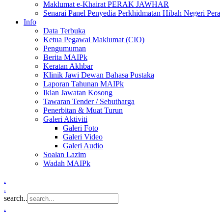
Maklumat e-Khairat PERAK JAWHAR
Senarai Panel Penyedia Perkhidmatan Hibah Negeri Per
Info
Data Terbuka
Ketua Pegawai Maklumat (CIO)
Pengumuman
Berita MAIPk
Keratan Akhbar
Klinik Jawi Dewan Bahasa Pustaka
Laporan Tahunan MAIPk
Iklan Jawatan Kosong
Tawaran Tender / Sebutharga
Penerbitan & Muat Turun
Galeri Aktiviti
Galeri Foto
Galeri Video
Galeri Audio
Soalan Lazim
Wadah MAIPk
.
.
search..
.