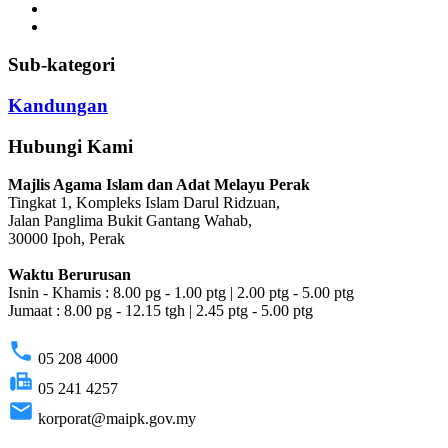
Sub-kategori
Kandungan
Hubungi Kami
Majlis Agama Islam dan Adat Melayu Perak
Tingkat 1, Kompleks Islam Darul Ridzuan,
Jalan Panglima Bukit Gantang Wahab,
30000 Ipoh, Perak
Waktu Berurusan
Isnin - Khamis : 8.00 pg - 1.00 ptg | 2.00 ptg - 5.00 ptg
Jumaat : 8.00 pg - 12.15 tgh | 2.45 ptg - 5.00 ptg
phone
05 208 4000
fax
05 241 4257
email
korporat@maipk.gov.my
p