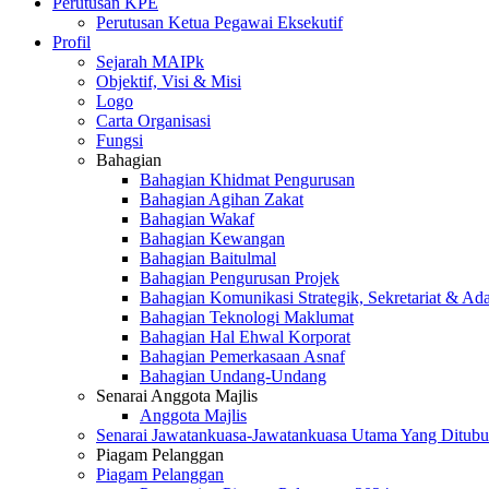
Perutusan KPE
Perutusan Ketua Pegawai Eksekutif
Profil
Sejarah MAIPk
Objektif, Visi & Misi
Logo
Carta Organisasi
Fungsi
Bahagian
Bahagian Khidmat Pengurusan
Bahagian Agihan Zakat
Bahagian Wakaf
Bahagian Kewangan
Bahagian Baitulmal
Bahagian Pengurusan Projek
Bahagian Komunikasi Strategik, Sekretariat & Ad
Bahagian Teknologi Maklumat
Bahagian Hal Ehwal Korporat
Bahagian Pemerkasaan Asnaf
Bahagian Undang-Undang
Senarai Anggota Majlis
Anggota Majlis
Senarai Jawatankuasa-Jawatankuasa Utama Yang Ditubu
Piagam Pelanggan
Piagam Pelanggan