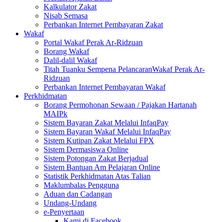
Kalkulator Zakat
Nisab Semasa
Perbankan Internet Pembayaran Zakat
Wakaf
Portal Wakaf Perak Ar-Ridzuan
Borang Wakaf
Dalil-dalil Wakaf
Titah Tuanku Sempena PelancaranWakaf Perak Ar-
Ridzuan
Perbankan Internet Pembayaran Wakaf
Perkhidmatan
Borang Permohonan Sewaan / Pajakan Hartanah
MAIPk
Sistem Bayaran Zakat Melalui InfaqPay
Sistem Bayaran Wakaf Melalui InfaqPay
Sistem Kutipan Zakat Melalui FPX
Sistem Dermasiswa Online
Sistem Potongan Zakat Berjadual
Sistem Bantuan Am Pelajaran Online
Statistik Perkhidmatan Atas Talian
Maklumbalas Pengguna
Aduan dan Cadangan
Undang-Undang
e-Penyertaan
Kami di Facebook