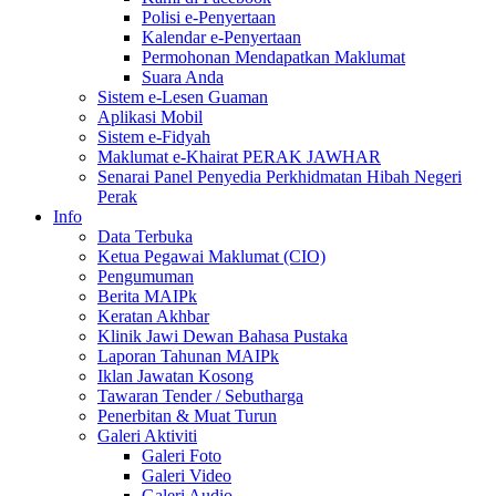
Polisi e-Penyertaan
Kalendar e-Penyertaan
Permohonan Mendapatkan Maklumat
Suara Anda
Sistem e-Lesen Guaman
Aplikasi Mobil
Sistem e-Fidyah
Maklumat e-Khairat PERAK JAWHAR
Senarai Panel Penyedia Perkhidmatan Hibah Negeri
Perak
Info
Data Terbuka
Ketua Pegawai Maklumat (CIO)
Pengumuman
Berita MAIPk
Keratan Akhbar
Klinik Jawi Dewan Bahasa Pustaka
Laporan Tahunan MAIPk
Iklan Jawatan Kosong
Tawaran Tender / Sebutharga
Penerbitan & Muat Turun
Galeri Aktiviti
Galeri Foto
Galeri Video
Galeri Audio