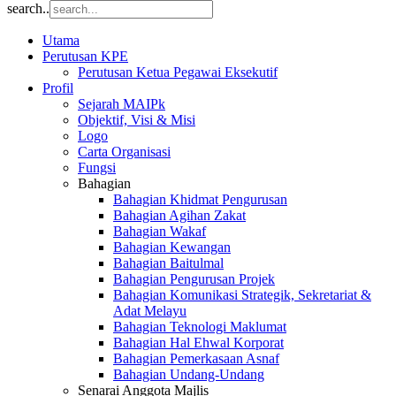
search..
Utama
Perutusan KPE
Perutusan Ketua Pegawai Eksekutif
Profil
Sejarah MAIPk
Objektif, Visi & Misi
Logo
Carta Organisasi
Fungsi
Bahagian
Bahagian Khidmat Pengurusan
Bahagian Agihan Zakat
Bahagian Wakaf
Bahagian Kewangan
Bahagian Baitulmal
Bahagian Pengurusan Projek
Bahagian Komunikasi Strategik, Sekretariat &
Adat Melayu
Bahagian Teknologi Maklumat
Bahagian Hal Ehwal Korporat
Bahagian Pemerkasaan Asnaf
Bahagian Undang-Undang
Senarai Anggota Majlis