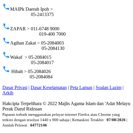
phone
MAIPk Daerah Ipoh >
05-2413375
phone
ZAPAR > 011-6748 9000
019-400 7000
phone
Agihan Zakat > 05-2084003
05-2084130
phone
Wakaf > 05-2084015
05-2084017
phone
Hibah > 05-2084026
05-2084084
Dasar Privasi
|
Dasar Keselamatan
|
Peta Laman
|
Soalan Lazim
|
Arkib
Hakcipta Terpelihara © 2022 Majlis Agama Islam dan 'Adat Melayu
Perak Darul Ridzuan
Paparan terbaik menggunakan pelayar internet Firefox atau Chrome yang
terkini dengan resolusi 1440 x 900 sahaja | Kemaskini Terakhir :
07/08/2026
|
Jumlah Pelawat :
64772146