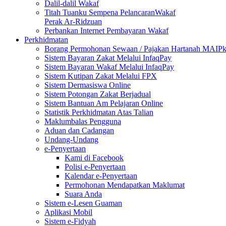
Dalil-dalil Wakaf
Titah Tuanku Sempena PelancaranWakaf
Perak Ar-Ridzuan
Perbankan Internet Pembayaran Wakaf
Perkhidmatan
Borang Permohonan Sewaan / Pajakan Hartanah MAIP
Sistem Bayaran Zakat Melalui InfaqPay
Sistem Bayaran Wakaf Melalui InfaqPay
Sistem Kutipan Zakat Melalui FPX
Sistem Dermasiswa Online
Sistem Potongan Zakat Berjadual
Sistem Bantuan Am Pelajaran Online
Statistik Perkhidmatan Atas Talian
Maklumbalas Pengguna
Aduan dan Cadangan
Undang-Undang
e-Penyertaan
Kami di Facebook
Polisi e-Penyertaan
Kalendar e-Penyertaan
Permohonan Mendapatkan Maklumat
Suara Anda
Sistem e-Lesen Guaman
Aplikasi Mobil
Sistem e-Fidyah