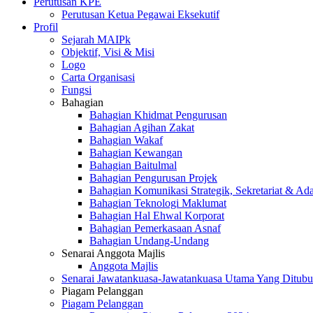
Perutusan KPE
Perutusan Ketua Pegawai Eksekutif
Profil
Sejarah MAIPk
Objektif, Visi & Misi
Logo
Carta Organisasi
Fungsi
Bahagian
Bahagian Khidmat Pengurusan
Bahagian Agihan Zakat
Bahagian Wakaf
Bahagian Kewangan
Bahagian Baitulmal
Bahagian Pengurusan Projek
Bahagian Komunikasi Strategik, Sekretariat & Ad
Bahagian Teknologi Maklumat
Bahagian Hal Ehwal Korporat
Bahagian Pemerkasaan Asnaf
Bahagian Undang-Undang
Senarai Anggota Majlis
Anggota Majlis
Senarai Jawatankuasa-Jawatankuasa Utama Yang Ditubu
Piagam Pelanggan
Piagam Pelanggan