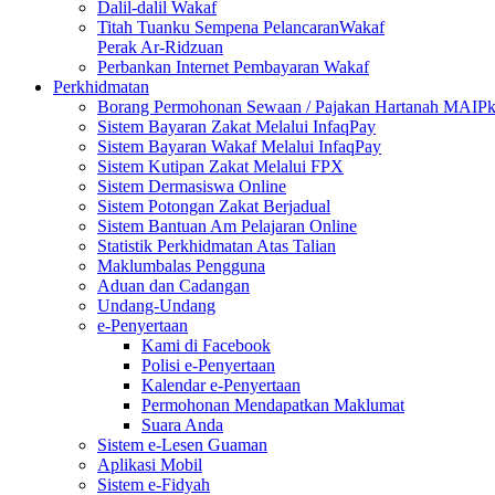
Dalil-dalil Wakaf
Titah Tuanku Sempena PelancaranWakaf
Perak Ar-Ridzuan
Perbankan Internet Pembayaran Wakaf
Perkhidmatan
Borang Permohonan Sewaan / Pajakan Hartanah MAIP
Sistem Bayaran Zakat Melalui InfaqPay
Sistem Bayaran Wakaf Melalui InfaqPay
Sistem Kutipan Zakat Melalui FPX
Sistem Dermasiswa Online
Sistem Potongan Zakat Berjadual
Sistem Bantuan Am Pelajaran Online
Statistik Perkhidmatan Atas Talian
Maklumbalas Pengguna
Aduan dan Cadangan
Undang-Undang
e-Penyertaan
Kami di Facebook
Polisi e-Penyertaan
Kalendar e-Penyertaan
Permohonan Mendapatkan Maklumat
Suara Anda
Sistem e-Lesen Guaman
Aplikasi Mobil
Sistem e-Fidyah