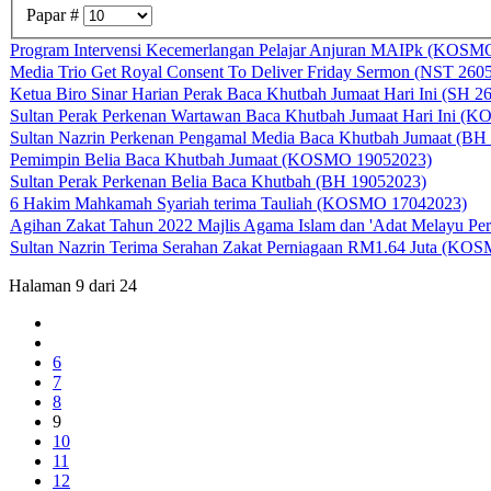
Papar #
Program Intervensi Kecemerlangan Pelajar Anjuran MAIPk (KOSM
Media Trio Get Royal Consent To Deliver Friday Sermon (NST 260
Ketua Biro Sinar Harian Perak Baca Khutbah Jumaat Hari Ini (SH 2
Sultan Perak Perkenan Wartawan Baca Khutbah Jumaat Hari Ini 
Sultan Nazrin Perkenan Pengamal Media Baca Khutbah Jumaat (BH
Pemimpin Belia Baca Khutbah Jumaat (KOSMO 19052023)
Sultan Perak Perkenan Belia Baca Khutbah (BH 19052023)
6 Hakim Mahkamah Syariah terima Tauliah (KOSMO 17042023)
Agihan Zakat Tahun 2022 Majlis Agama Islam dan 'Adat Melayu Pe
Sultan Nazrin Terima Serahan Zakat Perniagaan RM1.64 Juta (KO
Halaman 9 dari 24
6
7
8
9
10
11
12