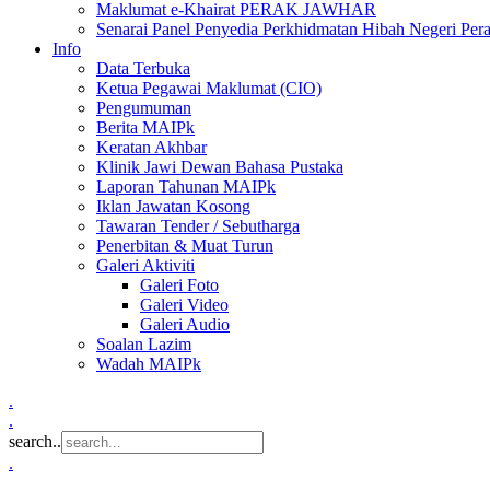
Maklumat e-Khairat PERAK JAWHAR
Senarai Panel Penyedia Perkhidmatan Hibah Negeri Per
Info
Data Terbuka
Ketua Pegawai Maklumat (CIO)
Pengumuman
Berita MAIPk
Keratan Akhbar
Klinik Jawi Dewan Bahasa Pustaka
Laporan Tahunan MAIPk
Iklan Jawatan Kosong
Tawaran Tender / Sebutharga
Penerbitan & Muat Turun
Galeri Aktiviti
Galeri Foto
Galeri Video
Galeri Audio
Soalan Lazim
Wadah MAIPk
.
.
search..
.