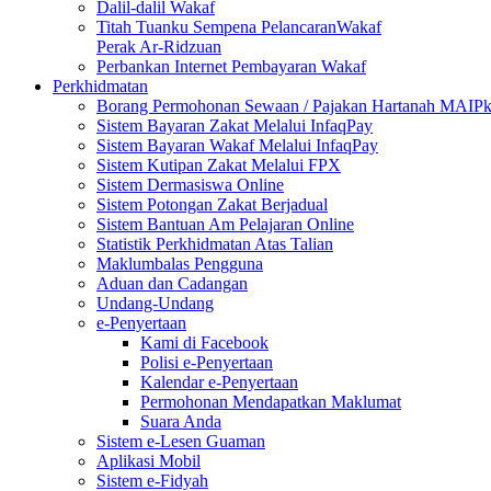
Dalil-dalil Wakaf
Titah Tuanku Sempena PelancaranWakaf
Perak Ar-Ridzuan
Perbankan Internet Pembayaran Wakaf
Perkhidmatan
Borang Permohonan Sewaan / Pajakan Hartanah MAIP
Sistem Bayaran Zakat Melalui InfaqPay
Sistem Bayaran Wakaf Melalui InfaqPay
Sistem Kutipan Zakat Melalui FPX
Sistem Dermasiswa Online
Sistem Potongan Zakat Berjadual
Sistem Bantuan Am Pelajaran Online
Statistik Perkhidmatan Atas Talian
Maklumbalas Pengguna
Aduan dan Cadangan
Undang-Undang
e-Penyertaan
Kami di Facebook
Polisi e-Penyertaan
Kalendar e-Penyertaan
Permohonan Mendapatkan Maklumat
Suara Anda
Sistem e-Lesen Guaman
Aplikasi Mobil
Sistem e-Fidyah