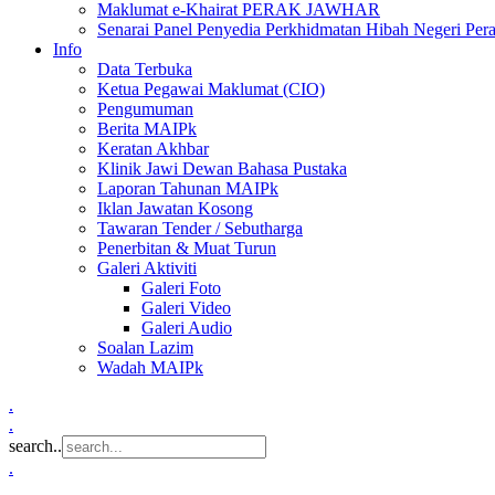
Maklumat e-Khairat PERAK JAWHAR
Senarai Panel Penyedia Perkhidmatan Hibah Negeri Per
Info
Data Terbuka
Ketua Pegawai Maklumat (CIO)
Pengumuman
Berita MAIPk
Keratan Akhbar
Klinik Jawi Dewan Bahasa Pustaka
Laporan Tahunan MAIPk
Iklan Jawatan Kosong
Tawaran Tender / Sebutharga
Penerbitan & Muat Turun
Galeri Aktiviti
Galeri Foto
Galeri Video
Galeri Audio
Soalan Lazim
Wadah MAIPk
.
.
search..
.