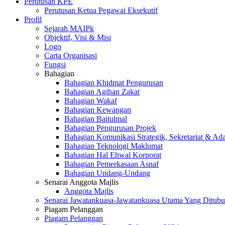
Perutusan KPE
Perutusan Ketua Pegawai Eksekutif
Profil
Sejarah MAIPk
Objektif, Visi & Misi
Logo
Carta Organisasi
Fungsi
Bahagian
Bahagian Khidmat Pengurusan
Bahagian Agihan Zakat
Bahagian Wakaf
Bahagian Kewangan
Bahagian Baitulmal
Bahagian Pengurusan Projek
Bahagian Komunikasi Strategik, Sekretariat & Ad
Bahagian Teknologi Maklumat
Bahagian Hal Ehwal Korporat
Bahagian Pemerkasaan Asnaf
Bahagian Undang-Undang
Senarai Anggota Majlis
Anggota Majlis
Senarai Jawatankuasa-Jawatankuasa Utama Yang Ditubu
Piagam Pelanggan
Piagam Pelanggan