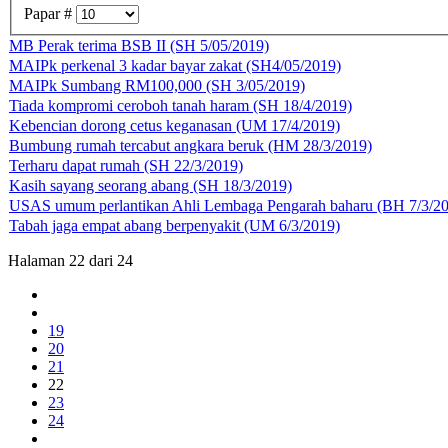
Papar #
MB Perak terima BSB II (SH 5/05/2019)
MAIPk perkenal 3 kadar bayar zakat (SH4/05/2019)
MAIPk Sumbang RM100,000 (SH 3/05/2019)
Tiada kompromi ceroboh tanah haram (SH 18/4/2019)
Kebencian dorong cetus keganasan (UM 17/4/2019)
Bumbung rumah tercabut angkara beruk (HM 28/3/2019)
Terharu dapat rumah (SH 22/3/2019)
Kasih sayang seorang abang (SH 18/3/2019)
USAS umum perlantikan Ahli Lembaga Pengarah baharu (BH 7/3/2
Tabah jaga empat abang berpenyakit (UM 6/3/2019)
Halaman 22 dari 24
19
20
21
22
23
24