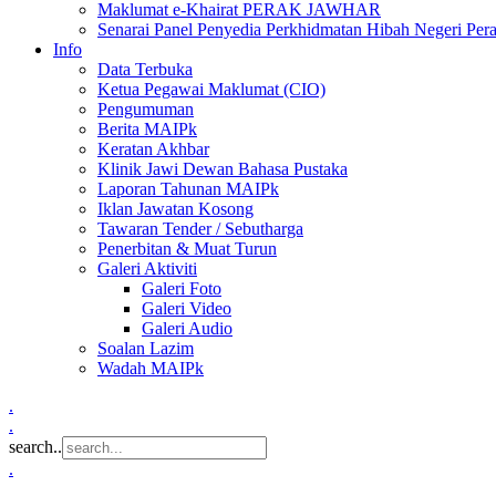
Maklumat e-Khairat PERAK JAWHAR
Senarai Panel Penyedia Perkhidmatan Hibah Negeri Per
Info
Data Terbuka
Ketua Pegawai Maklumat (CIO)
Pengumuman
Berita MAIPk
Keratan Akhbar
Klinik Jawi Dewan Bahasa Pustaka
Laporan Tahunan MAIPk
Iklan Jawatan Kosong
Tawaran Tender / Sebutharga
Penerbitan & Muat Turun
Galeri Aktiviti
Galeri Foto
Galeri Video
Galeri Audio
Soalan Lazim
Wadah MAIPk
.
.
search..
.