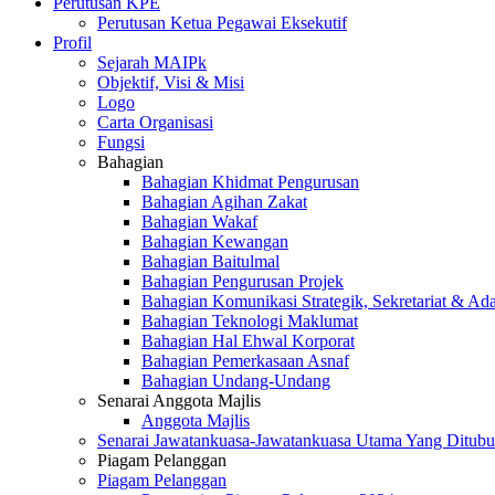
Perutusan KPE
Perutusan Ketua Pegawai Eksekutif
Profil
Sejarah MAIPk
Objektif, Visi & Misi
Logo
Carta Organisasi
Fungsi
Bahagian
Bahagian Khidmat Pengurusan
Bahagian Agihan Zakat
Bahagian Wakaf
Bahagian Kewangan
Bahagian Baitulmal
Bahagian Pengurusan Projek
Bahagian Komunikasi Strategik, Sekretariat & Ad
Bahagian Teknologi Maklumat
Bahagian Hal Ehwal Korporat
Bahagian Pemerkasaan Asnaf
Bahagian Undang-Undang
Senarai Anggota Majlis
Anggota Majlis
Senarai Jawatankuasa-Jawatankuasa Utama Yang Ditubu
Piagam Pelanggan
Piagam Pelanggan