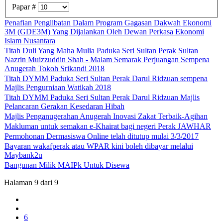
Papar #
Penafian Penglibatan Dalam Program Gagasan Dakwah Ekonomi
3M (GDE3M) Yang Dijalankan Oleh Dewan Perkasa Ekonomi
Islam Nusantara
Titah Duli Yang Maha Mulia Paduka Seri Sultan Perak Sultan
Nazrin Muizzuddin Shah - Malam Semarak Perjuangan Sempena
Anugerah Tokoh Srikandi 2018
Titah DYMM Paduka Seri Sultan Perak Darul Ridzuan sempena
Majlis Pengurniaan Watikah 2018
Titah DYMM Paduka Seri Sultan Perak Darul Ridzuan Majlis
Pelancaran Gerakan Kesedaran Hibah
Majlis Penganugerahan Anugerah Inovasi Zakat Terbaik-Agihan
Makluman untuk semakan e-Khairat bagi negeri Perak JAWHAR
Permohonan Dermasiswa Online telah ditutup mulai 3/3/2017
Bayaran wakafperak atau WPAR kini boleh dibayar melalui
Maybank2u
Bangunan Milik MAIPk Untuk Disewa
Halaman 9 dari 9
6