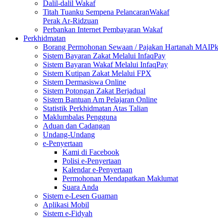
Dalil-dalil Wakaf
Titah Tuanku Sempena PelancaranWakaf
Perak Ar-Ridzuan
Perbankan Internet Pembayaran Wakaf
Perkhidmatan
Borang Permohonan Sewaan / Pajakan Hartanah MAIP
Sistem Bayaran Zakat Melalui InfaqPay
Sistem Bayaran Wakaf Melalui InfaqPay
Sistem Kutipan Zakat Melalui FPX
Sistem Dermasiswa Online
Sistem Potongan Zakat Berjadual
Sistem Bantuan Am Pelajaran Online
Statistik Perkhidmatan Atas Talian
Maklumbalas Pengguna
Aduan dan Cadangan
Undang-Undang
e-Penyertaan
Kami di Facebook
Polisi e-Penyertaan
Kalendar e-Penyertaan
Permohonan Mendapatkan Maklumat
Suara Anda
Sistem e-Lesen Guaman
Aplikasi Mobil
Sistem e-Fidyah