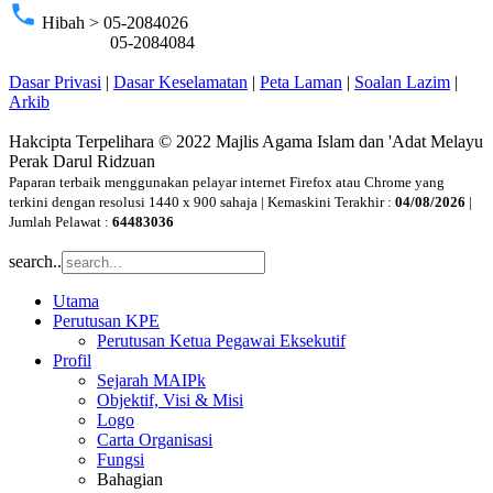
phone
Hibah > 05-2084026
05-2084084
Dasar Privasi
|
Dasar Keselamatan
|
Peta Laman
|
Soalan Lazim
|
Arkib
Hakcipta Terpelihara © 2022 Majlis Agama Islam dan 'Adat Melayu
Perak Darul Ridzuan
Paparan terbaik menggunakan pelayar internet Firefox atau Chrome yang
terkini dengan resolusi 1440 x 900 sahaja | Kemaskini Terakhir :
04/08/2026
|
Jumlah Pelawat :
64483036
search..
Utama
Perutusan KPE
Perutusan Ketua Pegawai Eksekutif
Profil
Sejarah MAIPk
Objektif, Visi & Misi
Logo
Carta Organisasi
Fungsi
Bahagian