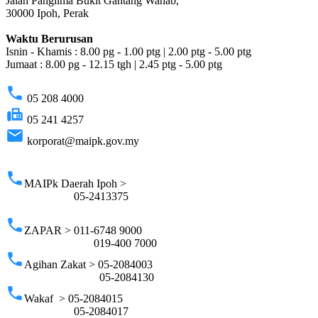
Jalan Panglima Bukit Gantang Wahab,
30000 Ipoh, Perak
Waktu Berurusan
Isnin - Khamis : 8.00 pg - 1.00 ptg | 2.00 ptg - 5.00 ptg
Jumaat : 8.00 pg - 12.15 tgh | 2.45 ptg - 5.00 ptg
phone
05 208 4000
fax
05 241 4257
email
korporat@maipk.gov.my
p
phone
MAIPk Daerah Ipoh >
05-2413375
phone
ZAPAR > 011-6748 9000
019-400 7000
phone
Agihan Zakat > 05-2084003
05-2084130
phone
Wakaf > 05-2084015
05-2084017