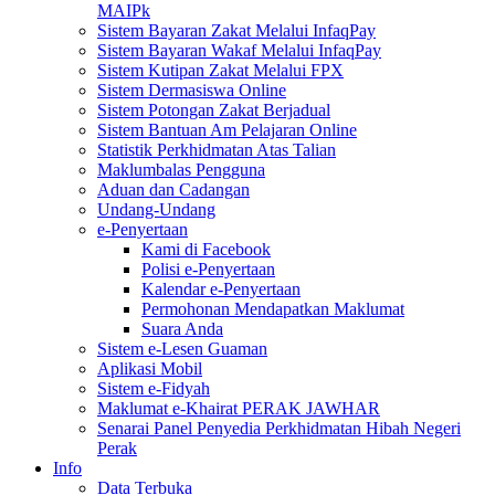
MAIPk
Sistem Bayaran Zakat Melalui InfaqPay
Sistem Bayaran Wakaf Melalui InfaqPay
Sistem Kutipan Zakat Melalui FPX
Sistem Dermasiswa Online
Sistem Potongan Zakat Berjadual
Sistem Bantuan Am Pelajaran Online
Statistik Perkhidmatan Atas Talian
Maklumbalas Pengguna
Aduan dan Cadangan
Undang-Undang
e-Penyertaan
Kami di Facebook
Polisi e-Penyertaan
Kalendar e-Penyertaan
Permohonan Mendapatkan Maklumat
Suara Anda
Sistem e-Lesen Guaman
Aplikasi Mobil
Sistem e-Fidyah
Maklumat e-Khairat PERAK JAWHAR
Senarai Panel Penyedia Perkhidmatan Hibah Negeri
Perak
Info
Data Terbuka