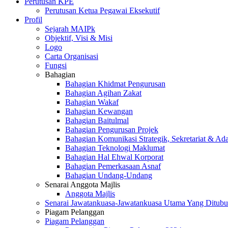
Perutusan KPE
Perutusan Ketua Pegawai Eksekutif
Profil
Sejarah MAIPk
Objektif, Visi & Misi
Logo
Carta Organisasi
Fungsi
Bahagian
Bahagian Khidmat Pengurusan
Bahagian Agihan Zakat
Bahagian Wakaf
Bahagian Kewangan
Bahagian Baitulmal
Bahagian Pengurusan Projek
Bahagian Komunikasi Strategik, Sekretariat & Ad
Bahagian Teknologi Maklumat
Bahagian Hal Ehwal Korporat
Bahagian Pemerkasaan Asnaf
Bahagian Undang-Undang
Senarai Anggota Majlis
Anggota Majlis
Senarai Jawatankuasa-Jawatankuasa Utama Yang Ditubu
Piagam Pelanggan
Piagam Pelanggan