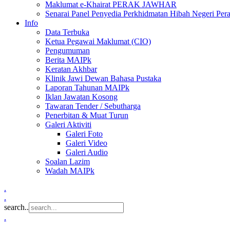
Maklumat e-Khairat PERAK JAWHAR
Senarai Panel Penyedia Perkhidmatan Hibah Negeri Per
Info
Data Terbuka
Ketua Pegawai Maklumat (CIO)
Pengumuman
Berita MAIPk
Keratan Akhbar
Klinik Jawi Dewan Bahasa Pustaka
Laporan Tahunan MAIPk
Iklan Jawatan Kosong
Tawaran Tender / Sebutharga
Penerbitan & Muat Turun
Galeri Aktiviti
Galeri Foto
Galeri Video
Galeri Audio
Soalan Lazim
Wadah MAIPk
.
.
search..
.