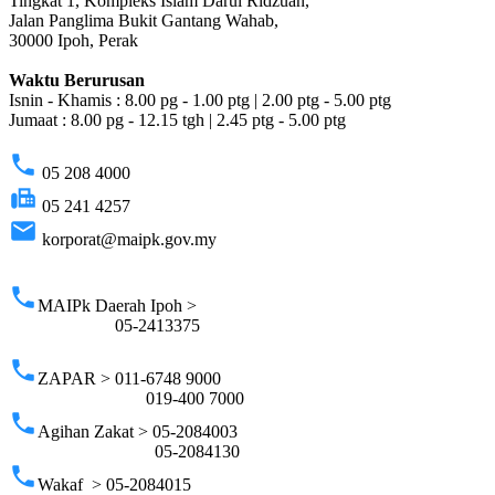
Tingkat 1, Kompleks Islam Darul Ridzuan,
Jalan Panglima Bukit Gantang Wahab,
30000 Ipoh, Perak
Waktu Berurusan
Isnin - Khamis : 8.00 pg - 1.00 ptg | 2.00 ptg - 5.00 ptg
Jumaat : 8.00 pg - 12.15 tgh | 2.45 ptg - 5.00 ptg
phone
05 208 4000
fax
05 241 4257
email
korporat@maipk.gov.my
p
phone
MAIPk Daerah Ipoh >
05-2413375
phone
ZAPAR > 011-6748 9000
019-400 7000
phone
Agihan Zakat > 05-2084003
05-2084130
phone
Wakaf > 05-2084015