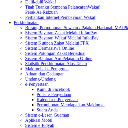
Dalil-dalil Wakaf
Titah Tuanku Sempena PelancaranWakaf
Perak Ar-Ridzuan
Perbankan Internet Pembayaran Wakaf
Perkhidmatan
Borang Permohonan Sewaan / Pajakan Hartanah MAIP
Sistem Bayaran Zakat Melalui InfaqPay
Sistem Bayaran Wakaf Melalui InfaqPay
Sistem Kutipan Zakat Melalui FPX
Sistem Dermasiswa Online
Sistem Potongan Zakat Berjadual
Sistem Bantuan Am Pelajaran Online
Statistik Perkhidmatan Atas Talian
Maklumbalas Pengguna
Aduan dan Cadangan
Undang-Undang
e-Penyertaan
Kami di Facebook
Polisi e-Penyertaan
Kalendar e-Penyertaan
Permohonan Mendapatkan Maklumat
Suara Anda
Sistem e-Lesen Guaman
Aplikasi Mobil
Sistem e-Fidyah