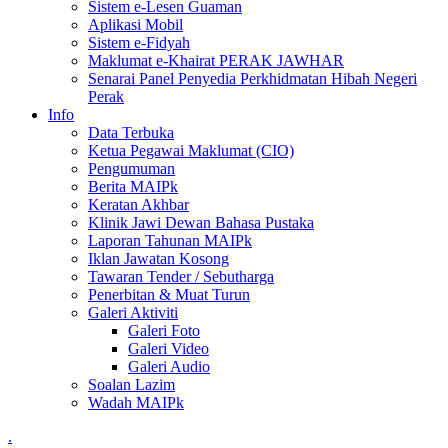
Sistem e-Lesen Guaman
Aplikasi Mobil
Sistem e-Fidyah
Maklumat e-Khairat PERAK JAWHAR
Senarai Panel Penyedia Perkhidmatan Hibah Negeri
Perak
Info
Data Terbuka
Ketua Pegawai Maklumat (CIO)
Pengumuman
Berita MAIPk
Keratan Akhbar
Klinik Jawi Dewan Bahasa Pustaka
Laporan Tahunan MAIPk
Iklan Jawatan Kosong
Tawaran Tender / Sebutharga
Penerbitan & Muat Turun
Galeri Aktiviti
Galeri Foto
Galeri Video
Galeri Audio
Soalan Lazim
Wadah MAIPk
.