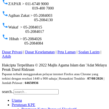
phone
ZAPAR > 011-6748 9000
019-400 7000
phone
Agihan Zakat > 05-2084003
05-2084130
phone
Wakaf > 05-2084015
05-2084017
phone
Hibah > 05-2084026
05-2084084
Dasar Privasi
|
Dasar Keselamatan
|
Peta Laman
|
Soalan Lazim
|
Arkib
Hakcipta Terpelihara © 2022 Majlis Agama Islam dan 'Adat Melayu
Perak Darul Ridzuan
Paparan terbaik menggunakan pelayar internet Firefox atau Chrome yang
terkini dengan resolusi 1440 x 900 sahaja | Kemaskini Terakhir :
07/08/2026
|
Jumlah Pelawat :
64650936
search..
Utama
Perutusan KPE