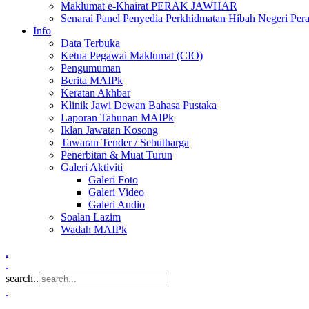
Maklumat e-Khairat PERAK JAWHAR
Senarai Panel Penyedia Perkhidmatan Hibah Negeri Per
Info
Data Terbuka
Ketua Pegawai Maklumat (CIO)
Pengumuman
Berita MAIPk
Keratan Akhbar
Klinik Jawi Dewan Bahasa Pustaka
Laporan Tahunan MAIPk
Iklan Jawatan Kosong
Tawaran Tender / Sebutharga
Penerbitan & Muat Turun
Galeri Aktiviti
Galeri Foto
Galeri Video
Galeri Audio
Soalan Lazim
Wadah MAIPk
.
.
search..
.