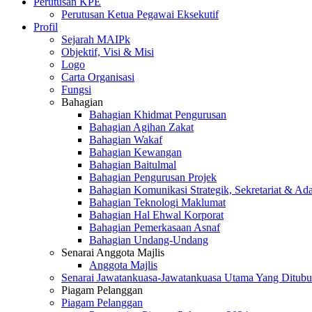
Perutusan KPE
Perutusan Ketua Pegawai Eksekutif
Profil
Sejarah MAIPk
Objektif, Visi & Misi
Logo
Carta Organisasi
Fungsi
Bahagian
Bahagian Khidmat Pengurusan
Bahagian Agihan Zakat
Bahagian Wakaf
Bahagian Kewangan
Bahagian Baitulmal
Bahagian Pengurusan Projek
Bahagian Komunikasi Strategik, Sekretariat & Ad
Bahagian Teknologi Maklumat
Bahagian Hal Ehwal Korporat
Bahagian Pemerkasaan Asnaf
Bahagian Undang-Undang
Senarai Anggota Majlis
Anggota Majlis
Senarai Jawatankuasa-Jawatankuasa Utama Yang Ditubu
Piagam Pelanggan
Piagam Pelanggan