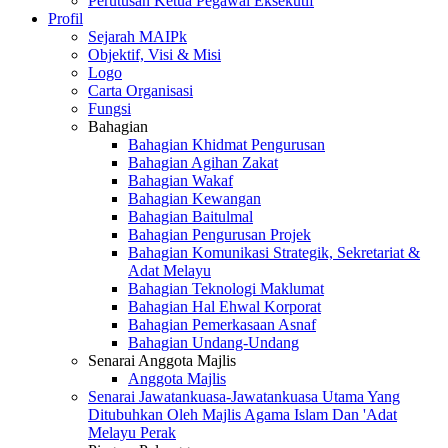
Perutusan Ketua Pegawai Eksekutif
Profil
Sejarah MAIPk
Objektif, Visi & Misi
Logo
Carta Organisasi
Fungsi
Bahagian
Bahagian Khidmat Pengurusan
Bahagian Agihan Zakat
Bahagian Wakaf
Bahagian Kewangan
Bahagian Baitulmal
Bahagian Pengurusan Projek
Bahagian Komunikasi Strategik, Sekretariat &
Adat Melayu
Bahagian Teknologi Maklumat
Bahagian Hal Ehwal Korporat
Bahagian Pemerkasaan Asnaf
Bahagian Undang-Undang
Senarai Anggota Majlis
Anggota Majlis
Senarai Jawatankuasa-Jawatankuasa Utama Yang
Ditubuhkan Oleh Majlis Agama Islam Dan 'Adat
Melayu Perak