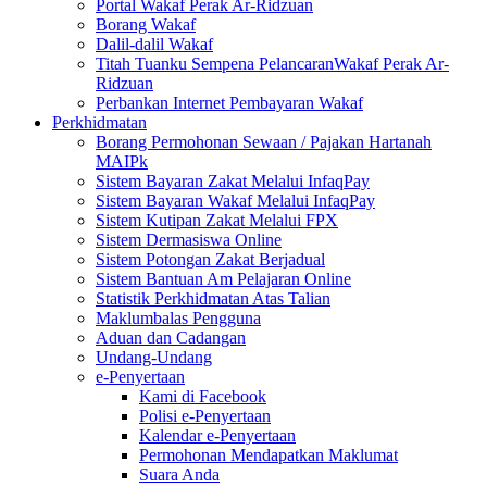
Portal Wakaf Perak Ar-Ridzuan
Borang Wakaf
Dalil-dalil Wakaf
Titah Tuanku Sempena PelancaranWakaf Perak Ar-
Ridzuan
Perbankan Internet Pembayaran Wakaf
Perkhidmatan
Borang Permohonan Sewaan / Pajakan Hartanah
MAIPk
Sistem Bayaran Zakat Melalui InfaqPay
Sistem Bayaran Wakaf Melalui InfaqPay
Sistem Kutipan Zakat Melalui FPX
Sistem Dermasiswa Online
Sistem Potongan Zakat Berjadual
Sistem Bantuan Am Pelajaran Online
Statistik Perkhidmatan Atas Talian
Maklumbalas Pengguna
Aduan dan Cadangan
Undang-Undang
e-Penyertaan
Kami di Facebook
Polisi e-Penyertaan
Kalendar e-Penyertaan
Permohonan Mendapatkan Maklumat
Suara Anda