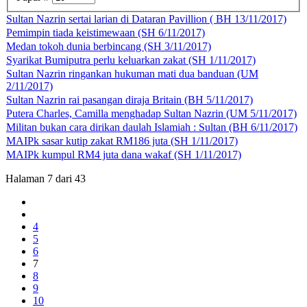
Sultan Nazrin sertai larian di Dataran Pavillion ( BH 13/11/2017)
Pemimpin tiada keistimewaan (SH 6/11/2017)
Medan tokoh dunia berbincang (SH 3/11/2017)
Syarikat Bumiputra perlu keluarkan zakat (SH 1/11/2017)
Sultan Nazrin ringankan hukuman mati dua banduan (UM
2/11/2017)
Sultan Nazrin rai pasangan diraja Britain (BH 5/11/2017)
Putera Charles, Camilla menghadap Sultan Nazrin (UM 5/11/2017)
Militan bukan cara dirikan daulah Islamiah : Sultan (BH 6/11/2017)
MAIPk sasar kutip zakat RM186 juta (SH 1/11/2017)
MAIPk kumpul RM4 juta dana wakaf (SH 1/11/2017)
Halaman 7 dari 43
4
5
6
7
8
9
10