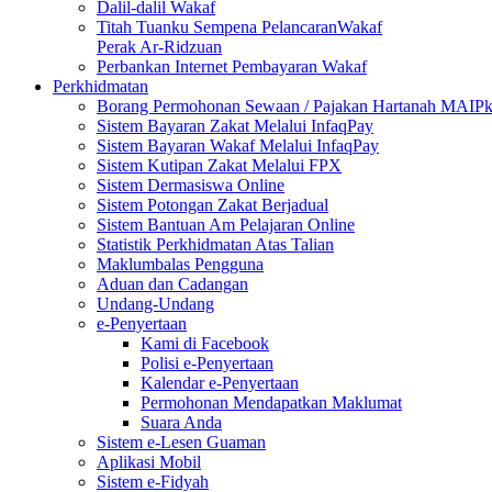
Dalil-dalil Wakaf
Titah Tuanku Sempena PelancaranWakaf
Perak Ar-Ridzuan
Perbankan Internet Pembayaran Wakaf
Perkhidmatan
Borang Permohonan Sewaan / Pajakan Hartanah MAIP
Sistem Bayaran Zakat Melalui InfaqPay
Sistem Bayaran Wakaf Melalui InfaqPay
Sistem Kutipan Zakat Melalui FPX
Sistem Dermasiswa Online
Sistem Potongan Zakat Berjadual
Sistem Bantuan Am Pelajaran Online
Statistik Perkhidmatan Atas Talian
Maklumbalas Pengguna
Aduan dan Cadangan
Undang-Undang
e-Penyertaan
Kami di Facebook
Polisi e-Penyertaan
Kalendar e-Penyertaan
Permohonan Mendapatkan Maklumat
Suara Anda
Sistem e-Lesen Guaman
Aplikasi Mobil
Sistem e-Fidyah