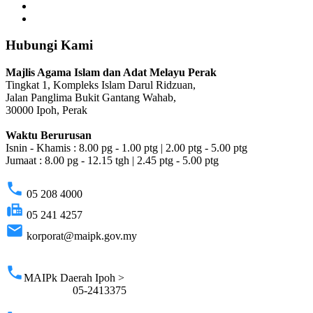
Hubungi Kami
Majlis Agama Islam dan Adat Melayu Perak
Tingkat 1, Kompleks Islam Darul Ridzuan,
Jalan Panglima Bukit Gantang Wahab,
30000 Ipoh, Perak
Waktu Berurusan
Isnin - Khamis : 8.00 pg - 1.00 ptg | 2.00 ptg - 5.00 ptg
Jumaat : 8.00 pg - 12.15 tgh | 2.45 ptg - 5.00 ptg
phone
05 208 4000
fax
05 241 4257
email
korporat@maipk.gov.my
p
phone
MAIPk Daerah Ipoh >
05-2413375