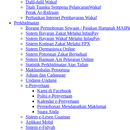
Dalil-dalil Wakaf
Titah Tuanku Sempena PelancaranWakaf
Perak Ar-Ridzuan
Perbankan Internet Pembayaran Wakaf
Perkhidmatan
Borang Permohonan Sewaan / Pajakan Hartanah MAIP
Sistem Bayaran Zakat Melalui InfaqPay
Sistem Bayaran Wakaf Melalui InfaqPay
Sistem Kutipan Zakat Melalui FPX
Sistem Dermasiswa Online
Sistem Potongan Zakat Berjadual
Sistem Bantuan Am Pelajaran Online
Statistik Perkhidmatan Atas Talian
Maklumbalas Pengguna
Aduan dan Cadangan
Undang-Undang
e-Penyertaan
Kami di Facebook
Polisi e-Penyertaan
Kalendar e-Penyertaan
Permohonan Mendapatkan Maklumat
Suara Anda
Sistem e-Lesen Guaman
Aplikasi Mobil
Sistem e-Fidyah