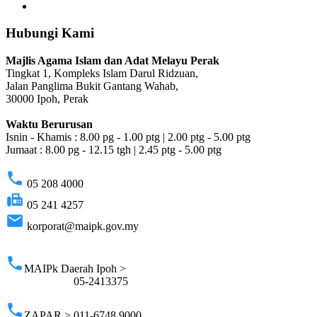
Hubungi Kami
Majlis Agama Islam dan Adat Melayu Perak
Tingkat 1, Kompleks Islam Darul Ridzuan,
Jalan Panglima Bukit Gantang Wahab,
30000 Ipoh, Perak
Waktu Berurusan
Isnin - Khamis : 8.00 pg - 1.00 ptg | 2.00 ptg - 5.00 ptg
Jumaat : 8.00 pg - 12.15 tgh | 2.45 ptg - 5.00 ptg
phone
05 208 4000
fax
05 241 4257
email
korporat@maipk.gov.my
p
phone
MAIPk Daerah Ipoh >
05-2413375
phone
ZAPAR > 011-6748 9000