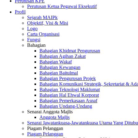
Perutusan KPE
Perutusan Ketua Pegawai Eksekutif
Profil
Sejarah MAIPk
Objektif, Visi & Misi
Logo
Carta Organisasi
Fungsi
Bahagian
Bahagian Khidmat Pengurusan
Bahagian Agihan Zakat
Bahagian Wakaf
Bahagian Kewangan
Bahagian Baitulmal
Bahagian Pengurusan Projek
Bahagian Komunikasi Strategik, Sekretariat & Ad
Bahagian Teknologi Maklumat
Bahagian Hal Ehwal Korporat
Bahagian Pemerkasaan Asnaf
Bahagian Undang-Undang
Senarai Anggota Majlis
Anggota Majlis
Senarai Jawatankuasa-Jawatankuasa Utama Yang Ditubu
Piagam Pelanggan
Piagam Pelanggan