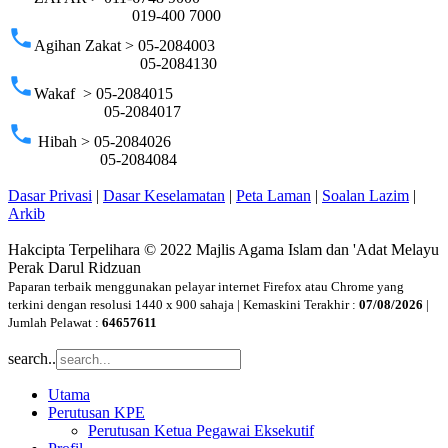
019-400 7000
phone
Agihan Zakat > 05-2084003
05-2084130
phone
Wakaf > 05-2084015
05-2084017
phone
Hibah > 05-2084026
05-2084084
Dasar Privasi
|
Dasar Keselamatan
|
Peta Laman
|
Soalan Lazim
|
Arkib
Hakcipta Terpelihara © 2022 Majlis Agama Islam dan 'Adat Melayu
Perak Darul Ridzuan
Paparan terbaik menggunakan pelayar internet Firefox atau Chrome yang
terkini dengan resolusi 1440 x 900 sahaja | Kemaskini Terakhir :
07/08/2026
|
Jumlah Pelawat :
64657611
search..
Utama
Perutusan KPE
Perutusan Ketua Pegawai Eksekutif