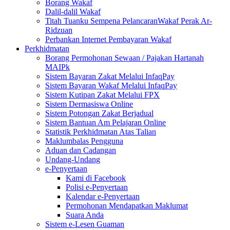
Borang Wakaf
Dalil-dalil Wakaf
Titah Tuanku Sempena PelancaranWakaf Perak Ar-
Ridzuan
Perbankan Internet Pembayaran Wakaf
Perkhidmatan
Borang Permohonan Sewaan / Pajakan Hartanah
MAIPk
Sistem Bayaran Zakat Melalui InfaqPay
Sistem Bayaran Wakaf Melalui InfaqPay
Sistem Kutipan Zakat Melalui FPX
Sistem Dermasiswa Online
Sistem Potongan Zakat Berjadual
Sistem Bantuan Am Pelajaran Online
Statistik Perkhidmatan Atas Talian
Maklumbalas Pengguna
Aduan dan Cadangan
Undang-Undang
e-Penyertaan
Kami di Facebook
Polisi e-Penyertaan
Kalendar e-Penyertaan
Permohonan Mendapatkan Maklumat
Suara Anda
Sistem e-Lesen Guaman