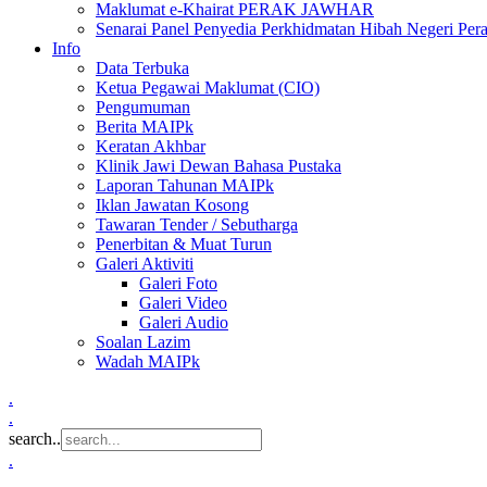
Maklumat e-Khairat PERAK JAWHAR
Senarai Panel Penyedia Perkhidmatan Hibah Negeri Per
Info
Data Terbuka
Ketua Pegawai Maklumat (CIO)
Pengumuman
Berita MAIPk
Keratan Akhbar
Klinik Jawi Dewan Bahasa Pustaka
Laporan Tahunan MAIPk
Iklan Jawatan Kosong
Tawaran Tender / Sebutharga
Penerbitan & Muat Turun
Galeri Aktiviti
Galeri Foto
Galeri Video
Galeri Audio
Soalan Lazim
Wadah MAIPk
.
.
search..
.