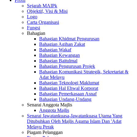
Profil
Sejarah MAIPk
Objektif, Visi & Misi
Logo
Carta Organisasi
Fungsi
Bahagian
Bahagian Khidmat Pengurusan
Bahagian Agihan Zakat
Bahagian Wakaf
Bahagian Kewangan
Bahagian Baitulmal
Bahagian Pengurusan Projek
Bahagian Komunikasi Strategik, Sekretariat &
Adat Melayu
Bahagian Teknologi Maklumat
Bahagian Hal Ehwal Korporat
Bahagian Pemerkasaan Asnaf
Bahagian Undang-Undang
Senarai Anggota Majlis
Anggota Majlis
Senarai Jawatankuasa-Jawatankuasa Utama Yang
Ditubuhkan Oleh Majlis Agama Islam Dan 'Adat
Melayu Perak
Piagam Pelanggan