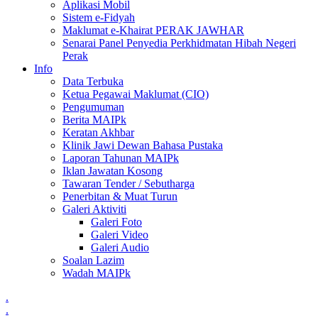
Aplikasi Mobil
Sistem e-Fidyah
Maklumat e-Khairat PERAK JAWHAR
Senarai Panel Penyedia Perkhidmatan Hibah Negeri
Perak
Info
Data Terbuka
Ketua Pegawai Maklumat (CIO)
Pengumuman
Berita MAIPk
Keratan Akhbar
Klinik Jawi Dewan Bahasa Pustaka
Laporan Tahunan MAIPk
Iklan Jawatan Kosong
Tawaran Tender / Sebutharga
Penerbitan & Muat Turun
Galeri Aktiviti
Galeri Foto
Galeri Video
Galeri Audio
Soalan Lazim
Wadah MAIPk
.
.