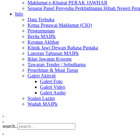
Maklumat e-Khairat PERAK JAWHAR
Senarai Panel Penyedia Perkhidmatan Hibah Negeri Per
Info
Data Terbuka
Ketua Pegawai Maklumat (CIO)
Pengumuman
Berita MAIPk
Keratan Akhbar
Klinik Jawi Dewan Bahasa Pustaka
Laporan Tahunan MAIPk
Iklan Jawatan Kosong
Tawaran Tender / Sebutharga
Penerbitan & Muat Turun
Galeri Aktiviti
Galeri Foto
Galeri Video
Galeri Audio
Soalan Lazim
Wadah MAIPk
.
.
search..
.