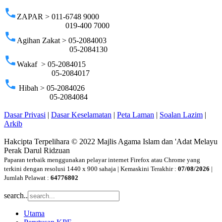
phone
ZAPAR > 011-6748 9000
019-400 7000
phone
Agihan Zakat > 05-2084003
05-2084130
phone
Wakaf > 05-2084015
05-2084017
phone
Hibah > 05-2084026
05-2084084
Dasar Privasi
|
Dasar Keselamatan
|
Peta Laman
|
Soalan Lazim
|
Arkib
Hakcipta Terpelihara © 2022 Majlis Agama Islam dan 'Adat Melayu
Perak Darul Ridzuan
Paparan terbaik menggunakan pelayar internet Firefox atau Chrome yang
terkini dengan resolusi 1440 x 900 sahaja | Kemaskini Terakhir :
07/08/2026
|
Jumlah Pelawat :
64776802
search..
Utama