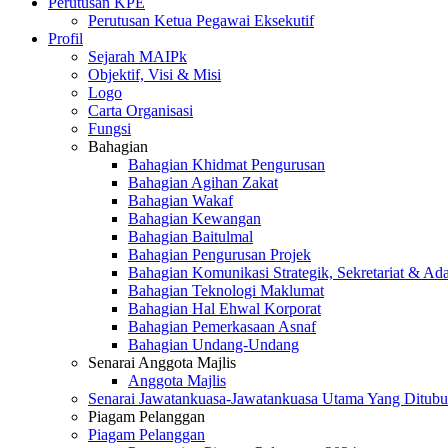
Perutusan KPE
Perutusan Ketua Pegawai Eksekutif
Profil
Sejarah MAIPk
Objektif, Visi & Misi
Logo
Carta Organisasi
Fungsi
Bahagian
Bahagian Khidmat Pengurusan
Bahagian Agihan Zakat
Bahagian Wakaf
Bahagian Kewangan
Bahagian Baitulmal
Bahagian Pengurusan Projek
Bahagian Komunikasi Strategik, Sekretariat & Ad
Bahagian Teknologi Maklumat
Bahagian Hal Ehwal Korporat
Bahagian Pemerkasaan Asnaf
Bahagian Undang-Undang
Senarai Anggota Majlis
Anggota Majlis
Senarai Jawatankuasa-Jawatankuasa Utama Yang Ditubu
Piagam Pelanggan
Piagam Pelanggan