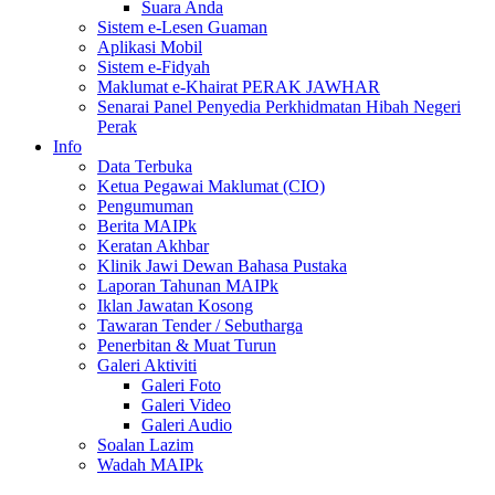
Suara Anda
Sistem e-Lesen Guaman
Aplikasi Mobil
Sistem e-Fidyah
Maklumat e-Khairat PERAK JAWHAR
Senarai Panel Penyedia Perkhidmatan Hibah Negeri
Perak
Info
Data Terbuka
Ketua Pegawai Maklumat (CIO)
Pengumuman
Berita MAIPk
Keratan Akhbar
Klinik Jawi Dewan Bahasa Pustaka
Laporan Tahunan MAIPk
Iklan Jawatan Kosong
Tawaran Tender / Sebutharga
Penerbitan & Muat Turun
Galeri Aktiviti
Galeri Foto
Galeri Video
Galeri Audio
Soalan Lazim
Wadah MAIPk