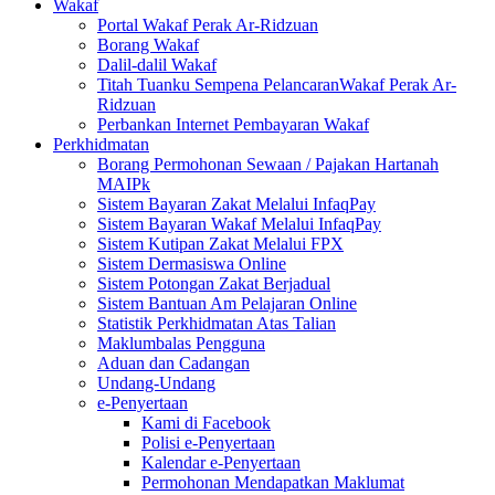
Wakaf
Portal Wakaf Perak Ar-Ridzuan
Borang Wakaf
Dalil-dalil Wakaf
Titah Tuanku Sempena PelancaranWakaf Perak Ar-
Ridzuan
Perbankan Internet Pembayaran Wakaf
Perkhidmatan
Borang Permohonan Sewaan / Pajakan Hartanah
MAIPk
Sistem Bayaran Zakat Melalui InfaqPay
Sistem Bayaran Wakaf Melalui InfaqPay
Sistem Kutipan Zakat Melalui FPX
Sistem Dermasiswa Online
Sistem Potongan Zakat Berjadual
Sistem Bantuan Am Pelajaran Online
Statistik Perkhidmatan Atas Talian
Maklumbalas Pengguna
Aduan dan Cadangan
Undang-Undang
e-Penyertaan
Kami di Facebook
Polisi e-Penyertaan
Kalendar e-Penyertaan
Permohonan Mendapatkan Maklumat