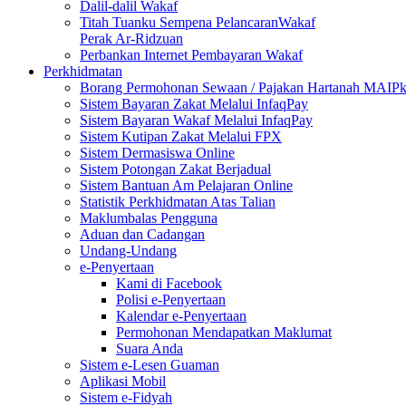
Dalil-dalil Wakaf
Titah Tuanku Sempena PelancaranWakaf
Perak Ar-Ridzuan
Perbankan Internet Pembayaran Wakaf
Perkhidmatan
Borang Permohonan Sewaan / Pajakan Hartanah MAIP
Sistem Bayaran Zakat Melalui InfaqPay
Sistem Bayaran Wakaf Melalui InfaqPay
Sistem Kutipan Zakat Melalui FPX
Sistem Dermasiswa Online
Sistem Potongan Zakat Berjadual
Sistem Bantuan Am Pelajaran Online
Statistik Perkhidmatan Atas Talian
Maklumbalas Pengguna
Aduan dan Cadangan
Undang-Undang
e-Penyertaan
Kami di Facebook
Polisi e-Penyertaan
Kalendar e-Penyertaan
Permohonan Mendapatkan Maklumat
Suara Anda
Sistem e-Lesen Guaman
Aplikasi Mobil
Sistem e-Fidyah