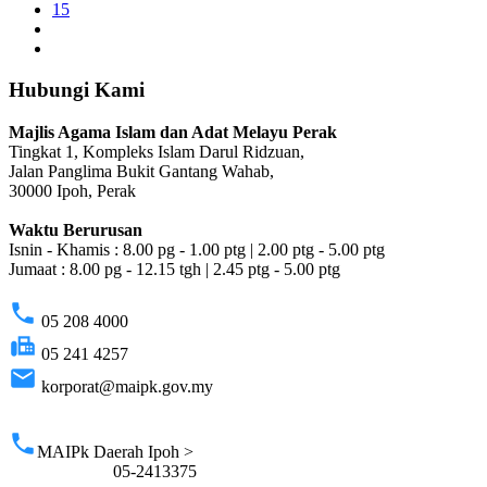
15
Hubungi Kami
Majlis Agama Islam dan Adat Melayu Perak
Tingkat 1, Kompleks Islam Darul Ridzuan,
Jalan Panglima Bukit Gantang Wahab,
30000 Ipoh, Perak
Waktu Berurusan
Isnin - Khamis : 8.00 pg - 1.00 ptg | 2.00 ptg - 5.00 ptg
Jumaat : 8.00 pg - 12.15 tgh | 2.45 ptg - 5.00 ptg
phone
05 208 4000
fax
05 241 4257
email
korporat@maipk.gov.my
p
phone
MAIPk Daerah Ipoh >
05-2413375