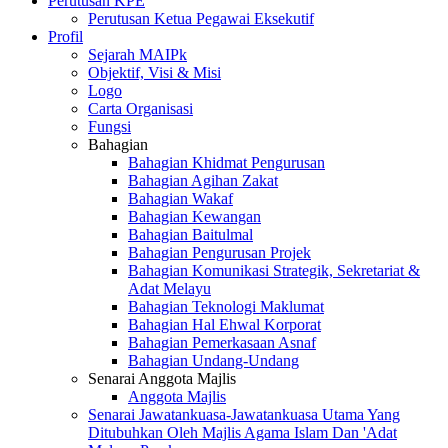
Perutusan KPE
Perutusan Ketua Pegawai Eksekutif
Profil
Sejarah MAIPk
Objektif, Visi & Misi
Logo
Carta Organisasi
Fungsi
Bahagian
Bahagian Khidmat Pengurusan
Bahagian Agihan Zakat
Bahagian Wakaf
Bahagian Kewangan
Bahagian Baitulmal
Bahagian Pengurusan Projek
Bahagian Komunikasi Strategik, Sekretariat &
Adat Melayu
Bahagian Teknologi Maklumat
Bahagian Hal Ehwal Korporat
Bahagian Pemerkasaan Asnaf
Bahagian Undang-Undang
Senarai Anggota Majlis
Anggota Majlis
Senarai Jawatankuasa-Jawatankuasa Utama Yang
Ditubuhkan Oleh Majlis Agama Islam Dan 'Adat