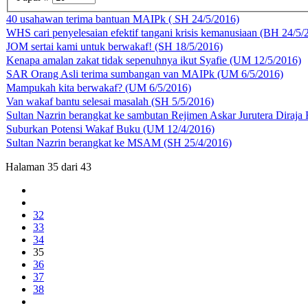
40 usahawan terima bantuan MAIPk ( SH 24/5/2016)
WHS cari penyelesaian efektif tangani krisis kemanusiaan (BH 24/5/
JOM sertai kami untuk berwakaf! (SH 18/5/2016)
Kenapa amalan zakat tidak sepenuhnya ikut Syafie (UM 12/5/2016)
SAR Orang Asli terima sumbangan van MAIPk (UM 6/5/2016)
Mampukah kita berwakaf? (UM 6/5/2016)
Van wakaf bantu selesai masalah (SH 5/5/2016)
Sultan Nazrin berangkat ke sambutan Rejimen Askar Jurutera Diraj
Suburkan Potensi Wakaf Buku (UM 12/4/2016)
Sultan Nazrin berangkat ke MSAM (SH 25/4/2016)
Halaman 35 dari 43
32
33
34
35
36
37
38