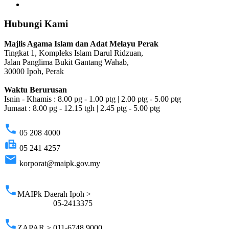
Hubungi Kami
Majlis Agama Islam dan Adat Melayu Perak
Tingkat 1, Kompleks Islam Darul Ridzuan,
Jalan Panglima Bukit Gantang Wahab,
30000 Ipoh, Perak
Waktu Berurusan
Isnin - Khamis : 8.00 pg - 1.00 ptg | 2.00 ptg - 5.00 ptg
Jumaat : 8.00 pg - 12.15 tgh | 2.45 ptg - 5.00 ptg
phone
05 208 4000
fax
05 241 4257
email
korporat@maipk.gov.my
p
phone
MAIPk Daerah Ipoh >
05-2413375
phone
ZAPAR > 011-6748 9000