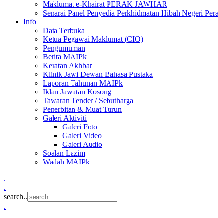
Maklumat e-Khairat PERAK JAWHAR
Senarai Panel Penyedia Perkhidmatan Hibah Negeri Per
Info
Data Terbuka
Ketua Pegawai Maklumat (CIO)
Pengumuman
Berita MAIPk
Keratan Akhbar
Klinik Jawi Dewan Bahasa Pustaka
Laporan Tahunan MAIPk
Iklan Jawatan Kosong
Tawaran Tender / Sebutharga
Penerbitan & Muat Turun
Galeri Aktiviti
Galeri Foto
Galeri Video
Galeri Audio
Soalan Lazim
Wadah MAIPk
.
.
search..
.