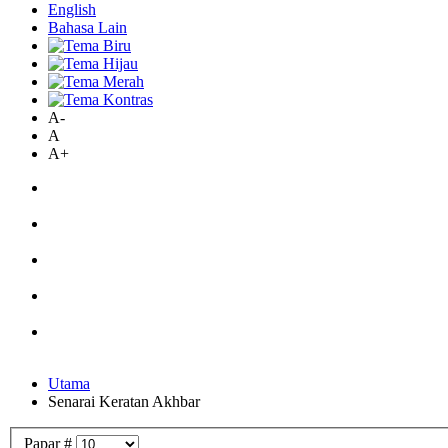
English
Bahasa Lain
A-
A
A+
Utama
Senarai Keratan Akhbar
Papar #