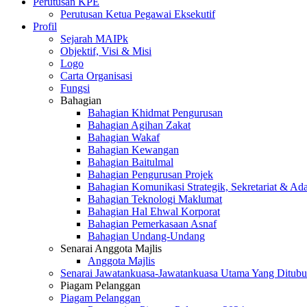
Perutusan KPE
Perutusan Ketua Pegawai Eksekutif
Profil
Sejarah MAIPk
Objektif, Visi & Misi
Logo
Carta Organisasi
Fungsi
Bahagian
Bahagian Khidmat Pengurusan
Bahagian Agihan Zakat
Bahagian Wakaf
Bahagian Kewangan
Bahagian Baitulmal
Bahagian Pengurusan Projek
Bahagian Komunikasi Strategik, Sekretariat & Ad
Bahagian Teknologi Maklumat
Bahagian Hal Ehwal Korporat
Bahagian Pemerkasaan Asnaf
Bahagian Undang-Undang
Senarai Anggota Majlis
Anggota Majlis
Senarai Jawatankuasa-Jawatankuasa Utama Yang Ditubu
Piagam Pelanggan
Piagam Pelanggan