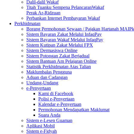
Dalil-dalil Wakaf
Titah Tuanku Sempena PelancaranWakaf
Perak Ar-Ridzuan
Perbankan Internet Pembayaran Wakaf
Perkhidmatan
Borang Permohonan Sewaan / Pajakan Hartanah MAIP
Sistem Bayaran Zakat Melalui InfaqPay
Sistem Bayaran Wakaf Melalui InfaqPay
Sistem Kutipan Zakat Melalui FPX
Sistem Dermasiswa Online
Sistem Potongan Zakat Berjadual
Sistem Bantuan Am Pelajaran Online
Statistik Perkhidmatan Atas Talian
Maklumbalas Pengguna
Aduan dan Cadangan
Undang-Undang
e-Penyertaan
Kami di Facebook
Polisi e-Penyertaan
Kalendar e-Penyertaan
Permohonan Mendapatkan Maklumat
Suara Anda
Sistem e-Lesen Guaman
Aplikasi Mobil
Sistem e-Fidyah