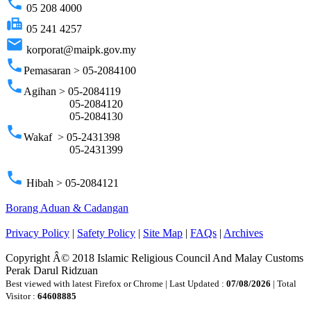
phone
05 208 4000
fax
05 241 4257
email
korporat@maipk.gov.my
phone
Pemasaran > 05-2084100
phone
Agihan > 05-2084119
05-2084120
05-2084130
phone
Wakaf > 05-2431398
05-2431399
phone
Hibah > 05-2084121
Borang Aduan & Cadangan
Privacy Policy
|
Safety Policy
|
Site Map
|
FAQs
|
Archives
Copyright Â© 2018 Islamic Religious Council And Malay Customs
Perak Darul Ridzuan
Best viewed with latest Firefox or Chrome | Last Updated :
07/08/2026
| Total
Visitor :
64608885