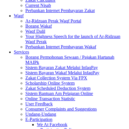
Zakat Calculator
Current Nisab
Perbankan Internet Pembayaran Zakat
Waqf
Ar-Ridzuan Perak Waqf Portal
Borang Wakaf
Waqf Dalil
Your Highness Speech for the launch of Ar-Ridzuan
Waqf Perak
Perbankan Internet Pembayaran Wakaf
Services
Borang Permohonan Sewaan / Pajakan Hartanah
MAIPk
Sistem Bayaran Zakat Melalui InfaqPay
Sistem Bayaran Wakaf Melalui InfaqPay
Zakat Collection System Via FPX
Scholarship Online System
Zakat Scheduled Deduction System
Sistem Bantuan Am Pelajaran Online
Online Transaction Statistic
User Feedback
Consumer Complaints and Suggestions
Undang-Undang
E-Participation
We At Facebook