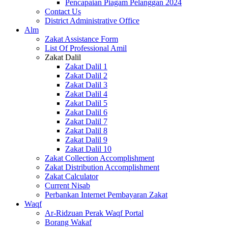
Pencapaian Piagam Pelanggan 2024
Contact Us
District Administrative Office
Alm
Zakat Assistance Form
List Of Professional Amil
Zakat Dalil
Zakat Dalil 1
Zakat Dalil 2
Zakat Dalil 3
Zakat Dalil 4
Zakat Dalil 5
Zakat Dalil 6
Zakat Dalil 7
Zakat Dalil 8
Zakat Dalil 9
Zakat Dalil 10
Zakat Collection Accomplishment
Zakat Distribution Accomplishment
Zakat Calculator
Current Nisab
Perbankan Internet Pembayaran Zakat
Waqf
Ar-Ridzuan Perak Waqf Portal
Borang Wakaf