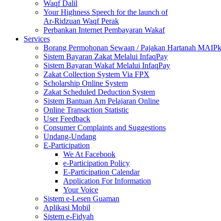
Waqf Dalil
Your Highness Speech for the launch of
Ar-Ridzuan Waqf Perak
Perbankan Internet Pembayaran Wakaf
Services
Borang Permohonan Sewaan / Pajakan Hartanah MAIP
Sistem Bayaran Zakat Melalui InfaqPay
Sistem Bayaran Wakaf Melalui InfaqPay
Zakat Collection System Via FPX
Scholarship Online System
Zakat Scheduled Deduction System
Sistem Bantuan Am Pelajaran Online
Online Transaction Statistic
User Feedback
Consumer Complaints and Suggestions
Undang-Undang
E-Participation
We At Facebook
e-Participation Policy
E-Participation Calendar
Application For Information
Your Voice
Sistem e-Lesen Guaman
Aplikasi Mobil
Sistem e-Fidyah