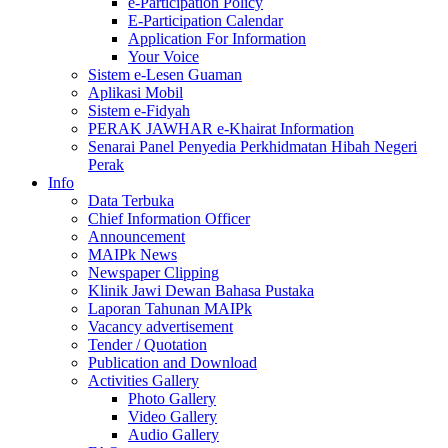
e-Participation Policy
E-Participation Calendar
Application For Information
Your Voice
Sistem e-Lesen Guaman
Aplikasi Mobil
Sistem e-Fidyah
PERAK JAWHAR e-Khairat Information
Senarai Panel Penyedia Perkhidmatan Hibah Negeri
Perak
Info
Data Terbuka
Chief Information Officer
Announcement
MAIPk News
Newspaper Clipping
Klinik Jawi Dewan Bahasa Pustaka
Laporan Tahunan MAIPk
Vacancy advertisement
Tender / Quotation
Publication and Download
Activities Gallery
Photo Gallery
Video Gallery
Audio Gallery