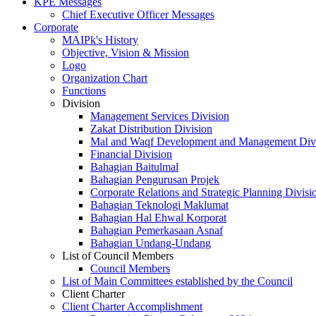
KPE Messages
Chief Executive Officer Messages
Corporate
MAIPk's History
Objective, Vision & Mission
Logo
Organization Chart
Functions
Division
Management Services Division
Zakat Distribution Division
Mal and Waqf Development and Management Div
Financial Division
Bahagian Baitulmal
Bahagian Pengurusan Projek
Corporate Relations and Strategic Planning Divisi
Bahagian Teknologi Maklumat
Bahagian Hal Ehwal Korporat
Bahagian Pemerkasaan Asnaf
Bahagian Undang-Undang
List of Council Members
Council Members
List of Main Committees established by the Council
Client Charter
Client Charter Accomplishment