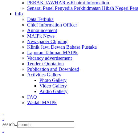
PERAK JAWHAR e-Khairat Information
Senarai Panel Penyedia Perkhidmatan Hibah Negeri Per
Info
Data Terbuka
Chief Information Officer
Announcement
MAIPk News
Newspaper Clipping
Klinik Jawi Dewan Bahasa Pustaka
Laporan Tahunan MAIPk
Vacancy advertisement
Tender / Quotation
Publication and Download
Activities Gallery
Photo Gallery
Video Gallery
Audio Gallery
FAQ
Wadah MAIPk
.
.
search..
.