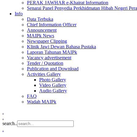
PERAK JAWHAR e-Khairat Information
Senarai Panel Penyedia Perkhidmatan Hibah Negeri Per
Info
Data Terbuka
Chief Information Officer
Announcement
MAIPk News
Newspaper Clipping
Klinik Jawi Dewan Bahasa Pustaka
Laporan Tahunan MAIPk
Vacancy advertisement
Tender / Quotation
Publication and Download
Activities Gallery
Photo Gallery
Video Gallery
Audio Gallery
FAQ
Wadah MAIPk
.
.
search..
.