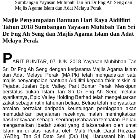
Sumbangan Yayasan Muhibah Tan Sri Dr Fng Ah Seng dan
Majlis Agama Islam dan Adat Melayu Perak
Majlis Penyampaian Bantuan Hari Raya Aidilfitri
Tahun 2018 Sumbangan Yayasan Muhibah Tan Sri
Dr Fng Ah Seng dan Majlis Agama Islam dan Adat
Melayu Perak
P
ARIT BUNTAR, 07 JUN 2018 Yayasan Muhibbah Tan
Sri Dr Fng Ah Seng dengan kerjasama Majlis Agama Islam
dan Adat Melayu Perak (MAIPk) telah mengadakan satu
majlis penyampaian bantuan Aidilfitri kepada fakir miskin di
Pejabat Jualan Epic Valley, Parit Buntar Perak. Meskipun
berstatus bukan Islam Tan Sri Dr Fng Ah Seng melalui
syarikatnya, Epic Valley Holding Berhad telah mengeluarkan
zakat sebagai rutin tahunan beliau. Beliau telah menyatakan
amalan berzakat daripada keuntungan perniagaan akan
memudahkan perjalanan rezekinya malah meningkatkan
hasil kekayaan sebagai seorang usahawan tempatan. Beliau
mengamalkan ibadah zakat yang dilaksanakan oleh umat
Islam ini di atas nasihat oleh Mufti Perak Darul Ridzuan
,YABhg. Tan Sri Dato Seri (Dr.) Haji Harussani bin Haji