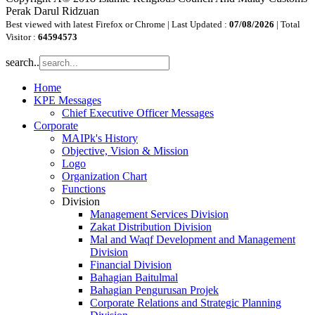
Perak Darul Ridzuan
Best viewed with latest Firefox or Chrome | Last Updated :
07/08/2026
| Total
Visitor :
64594573
search..
Home
KPE Messages
Chief Executive Officer Messages
Corporate
MAIPk's History
Objective, Vision & Mission
Logo
Organization Chart
Functions
Division
Management Services Division
Zakat Distribution Division
Mal and Waqf Development and Management
Division
Financial Division
Bahagian Baitulmal
Bahagian Pengurusan Projek
Corporate Relations and Strategic Planning