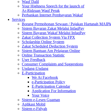
Waqf Dalil
Your Highness Speech for the launch of
Ar-Ridzuan Waqf Perak
Perbankan Internet Pembayaran Wakaf
Services
Borang Permohonan Sewaan / Pajakan Hartanah MAIP
Sistem Bayaran Zakat Melalui InfaqPay
Sistem Bayaran Wakaf Melalui InfaqPay
Zakat Collection System Via FPX
Scholarship Online System
Zakat Scheduled Deduction System
Sistem Bantuan Am Pelajaran Online
Online Transaction Statistic
User Feedback
Consumer Complaints and Suggestions
Undang-Undang
E-Participation
We At Facebook
e-Participation Policy
E-Participation Calendar
Application For Information
Your Voice
Sistem e-Lesen Guaman
Aplikasi Mobil
Sistem e-Fidyah