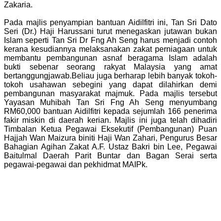
Zakaria.
Pada majlis penyampian bantuan Aidilfitri ini, Tan Sri Dato
Seri (Dr.) Haji Harussani turut menegaskan jutawan bukan
Islam seperti Tan Sri Dr Fng Ah Seng harus menjadi contoh
kerana kesudiannya melaksanakan zakat perniagaan untuk
membantu pembangunan asnaf beragama Islam adalah
bukti sebenar seorang rakyat Malaysia yang amat
bertanggungjawab.Beliau juga berharap lebih banyak tokoh-
tokoh usahawan sebegini yang dapat dilahirkan demi
pembangunan masyarakat majmuk. Pada majlis tersebut
Yayasan Muhibah Tan Sri Fng Ah Seng menyumbang
RM60,000 bantuan Aidilfitri kepada sejumlah 166 penerima
fakir miskin di daerah kerian. Majlis ini juga telah dihadiri
Timbalan Ketua Pegawai Eksekutif (Pembangunan) Puan
Hajjah Wan Maizura biniti Haji Wan Zahari, Pengurus Besar
Bahagian Agihan Zakat A.F. Ustaz Bakri bin Lee, Pegawai
Baitulmal Daerah Parit Buntar dan Bagan Serai serta
pegawai-pegawai dan pekhidmat MAIPk.