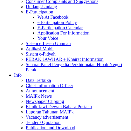
Consumer Complaints and Suggestions
Undang-Undang
E-Participation
We At Facebook
e-Participation Policy
E-Participation Calendar
Application For Information
Your Voice
Sistem e-Lesen Guaman
Aplikasi Mobil
Sistem e-Fidyah
PERAK JAWHAR e-Khairat Information
Senarai Panel Penyedia Perkhidmatan Hibah Negeri
Perak
Info
Data Terbuka
Chief Information Officer
Announcement
MAIPk News
Newspaper Clipping
Klinik Jawi Dewan Bahasa Pustaka
Laporan Tahunan MAIPk
Vacancy advertisement
Tender / Quotation
Publication and Download