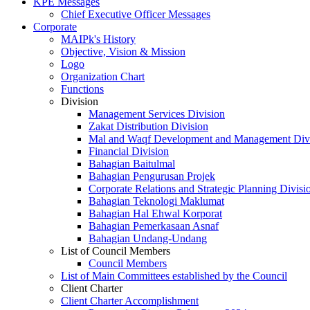
KPE Messages
Chief Executive Officer Messages
Corporate
MAIPk's History
Objective, Vision & Mission
Logo
Organization Chart
Functions
Division
Management Services Division
Zakat Distribution Division
Mal and Waqf Development and Management Div
Financial Division
Bahagian Baitulmal
Bahagian Pengurusan Projek
Corporate Relations and Strategic Planning Divisi
Bahagian Teknologi Maklumat
Bahagian Hal Ehwal Korporat
Bahagian Pemerkasaan Asnaf
Bahagian Undang-Undang
List of Council Members
Council Members
List of Main Committees established by the Council
Client Charter
Client Charter Accomplishment