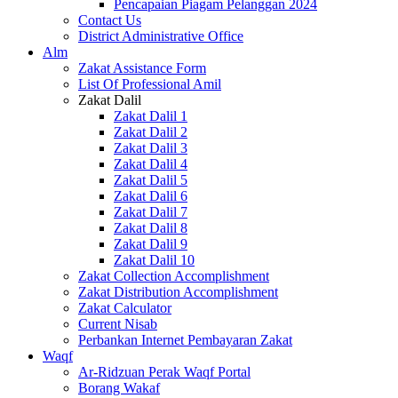
Pencapaian Piagam Pelanggan 2024
Contact Us
District Administrative Office
Alm
Zakat Assistance Form
List Of Professional Amil
Zakat Dalil
Zakat Dalil 1
Zakat Dalil 2
Zakat Dalil 3
Zakat Dalil 4
Zakat Dalil 5
Zakat Dalil 6
Zakat Dalil 7
Zakat Dalil 8
Zakat Dalil 9
Zakat Dalil 10
Zakat Collection Accomplishment
Zakat Distribution Accomplishment
Zakat Calculator
Current Nisab
Perbankan Internet Pembayaran Zakat
Waqf
Ar-Ridzuan Perak Waqf Portal
Borang Wakaf