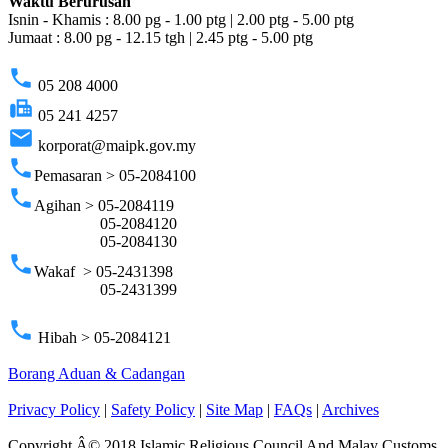
Waktu Berurusan
Isnin - Khamis : 8.00 pg - 1.00 ptg | 2.00 ptg - 5.00 ptg
Jumaat : 8.00 pg - 12.15 tgh | 2.45 ptg - 5.00 ptg
phone
05 208 4000
fax
05 241 4257
email
korporat@maipk.gov.my
phone
Pemasaran > 05-2084100
phone
Agihan > 05-2084119
05-2084120
05-2084130
phone
Wakaf > 05-2431398
05-2431399
phone
Hibah > 05-2084121
Borang Aduan & Cadangan
Privacy Policy
|
Safety Policy
|
Site Map
|
FAQs
|
Archives
Copyright Â© 2018 Islamic Religious Council And Malay Customs