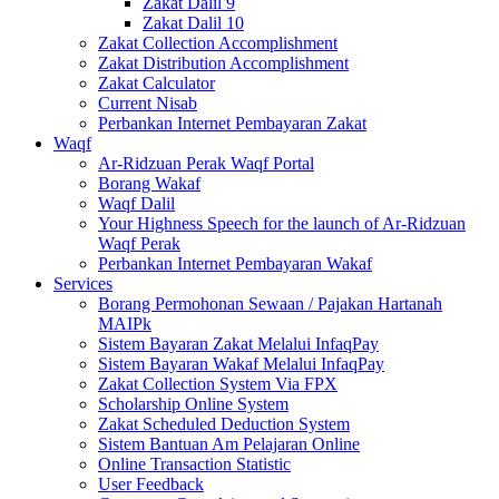
Zakat Dalil 9
Zakat Dalil 10
Zakat Collection Accomplishment
Zakat Distribution Accomplishment
Zakat Calculator
Current Nisab
Perbankan Internet Pembayaran Zakat
Waqf
Ar-Ridzuan Perak Waqf Portal
Borang Wakaf
Waqf Dalil
Your Highness Speech for the launch of Ar-Ridzuan
Waqf Perak
Perbankan Internet Pembayaran Wakaf
Services
Borang Permohonan Sewaan / Pajakan Hartanah
MAIPk
Sistem Bayaran Zakat Melalui InfaqPay
Sistem Bayaran Wakaf Melalui InfaqPay
Zakat Collection System Via FPX
Scholarship Online System
Zakat Scheduled Deduction System
Sistem Bantuan Am Pelajaran Online
Online Transaction Statistic
User Feedback