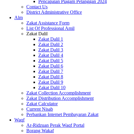
Pencapaian Piagam Pelanggan 2024
Contact Us
District Administrative Office
Alm
Zakat Assistance Form
List Of Professional Amil
Zakat Dalil
Zakat Dalil 1
Zakat Dalil 2
Zakat Dalil 3
Zakat Dalil 4
Zakat Dalil 5
Zakat Dalil 6
Zakat Dalil 7
Zakat Dalil 8
Zakat Dalil 9
Zakat Dalil 10
Zakat Collection Accomplishment
Zakat Distribution Accomplishment
Zakat Calculator
Current Nisab
Perbankan Internet Pembayaran Zakat
Waqf
Ar-Ridzuan Perak Waqf Portal
Borang Wakaf