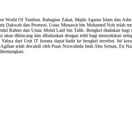
ost World Of Tambun. Bahagian Zakat, Majlis Agama Islam dan Adat
 Unit Dakwah dan Promosi. Ustaz Munawir bin Mohamed Noh telah m
dul Rahim dan Ustaz Mohd Latif bin Talib. Bengkel diadakan bag
n akan dibincang dan dibahaskan dengan teliti bagi menentukan set
n Yahya dari Unit IT kerana dapat hadir ke bengkel tersebut. Ini
t Agihan telah diwakili oleh Puan Norwahida binti Abu Seman, En N
ibentangkan.