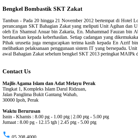
Bengkel Bombastik SKT Zakat
Tambun - Pada 20 hingga 21 November 2012 bertempat di Hotel L
perancangan SKT Bahagian Zakat yang meliputi Unit Agihan dan
oleh En Shamsul Anuar bin Zakaria, En. Muhammad Fauzan bin Ab
berdasarkan kepada keberhasilan. Setiap cadangan yang dikemukaka
Pihak urusetia juga mengucapkan terima kasih kepada En Azrif bi
melibatkan pelaksanaan penggunaan sistem IT yang bersepadu. Uni
awal Bahagian Zakat sebelum bengkel SKT 2013 peringkat MAIPk d
Contact Us
Majlis Agama Islam dan Adat Melayu Perak
Tingkat 1, Kompleks Islam Darul Ridzuan,
Jalan Panglima Bukit Gantang Wahab,
30000 Ipoh, Perak
Waktu Berurusan
Isnin - Khamis : 8.00 pg - 1.00 ptg | 2.00 ptg - 5.00 ptg
Jumaat : 8.00 pg - 12.15 tgh | 2.45 ptg - 5.00 ptg
phone
05 208 4000