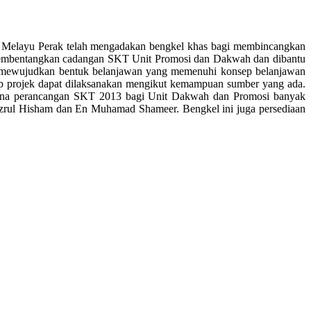
 Melayu Perak telah mengadakan bengkel khas bagi membincangkan
embentangkan cadangan SKT Unit Promosi dan Dakwah dan dibantu
i mewujudkan bentuk belanjawan yang memenuhi konsep belanjawan
iap projek dapat dilaksanakan mengikut kemampuan sumber yang ada.
 kerana perancangan SKT 2013 bagi Unit Dakwah dan Promosi banyak
azrul Hisham dan En Muhamad Shameer. Bengkel ini juga persediaan