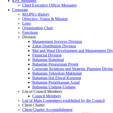
KPE Messages
Chief Executive Officer Messages
Corporate
MAIPk's History
Objective, Vision & Mission
Logo
Organization Chart
Functions
Division
Management Services Division
Zakat Distribution Division
Mal and Waqf Development and Management Div
Financial Division
Bahagian Baitulmal
Bahagian Pengurusan Projek
Corporate Relations and Strategic Planning Divisi
Bahagian Teknologi Maklumat
Bahagian Hal Ehwal Korporat
Bahagian Pemerkasaan Asnaf
Bahagian Undang-Undang
List of Council Members
Council Members
List of Main Committees established by the Council
Client Charter
Client Charter Accomplishment