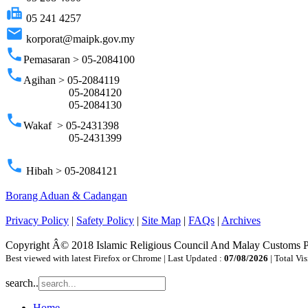
fax
05 241 4257
email
korporat@maipk.gov.my
phone
Pemasaran > 05-2084100
phone
Agihan > 05-2084119
05-2084120
05-2084130
phone
Wakaf > 05-2431398
05-2431399
phone
Hibah > 05-2084121
Borang Aduan & Cadangan
Privacy Policy
|
Safety Policy
|
Site Map
|
FAQs
|
Archives
Copyright Â© 2018 Islamic Religious Council And Malay Customs 
Best viewed with latest Firefox or Chrome | Last Updated :
07/08/2026
| Total Vis
search..
Home