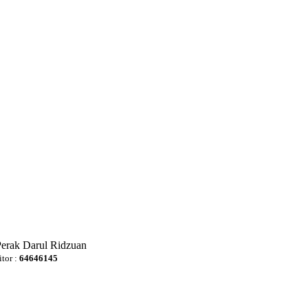
Perak Darul Ridzuan
itor :
64646145