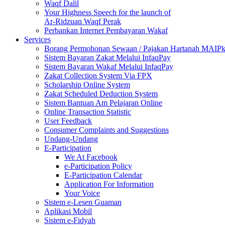
Waqf Dalil
Your Highness Speech for the launch of
Ar-Ridzuan Waqf Perak
Perbankan Internet Pembayaran Wakaf
Services
Borang Permohonan Sewaan / Pajakan Hartanah MAIP
Sistem Bayaran Zakat Melalui InfaqPay
Sistem Bayaran Wakaf Melalui InfaqPay
Zakat Collection System Via FPX
Scholarship Online System
Zakat Scheduled Deduction System
Sistem Bantuan Am Pelajaran Online
Online Transaction Statistic
User Feedback
Consumer Complaints and Suggestions
Undang-Undang
E-Participation
We At Facebook
e-Participation Policy
E-Participation Calendar
Application For Information
Your Voice
Sistem e-Lesen Guaman
Aplikasi Mobil
Sistem e-Fidyah