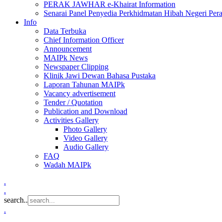
PERAK JAWHAR e-Khairat Information
Senarai Panel Penyedia Perkhidmatan Hibah Negeri Per
Info
Data Terbuka
Chief Information Officer
Announcement
MAIPk News
Newspaper Clipping
Klinik Jawi Dewan Bahasa Pustaka
Laporan Tahunan MAIPk
Vacancy advertisement
Tender / Quotation
Publication and Download
Activities Gallery
Photo Gallery
Video Gallery
Audio Gallery
FAQ
Wadah MAIPk
.
.
search..
.