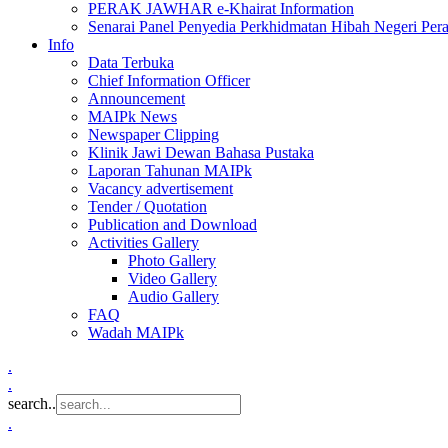
PERAK JAWHAR e-Khairat Information
Senarai Panel Penyedia Perkhidmatan Hibah Negeri Per
Info
Data Terbuka
Chief Information Officer
Announcement
MAIPk News
Newspaper Clipping
Klinik Jawi Dewan Bahasa Pustaka
Laporan Tahunan MAIPk
Vacancy advertisement
Tender / Quotation
Publication and Download
Activities Gallery
Photo Gallery
Video Gallery
Audio Gallery
FAQ
Wadah MAIPk
.
.
search..
.