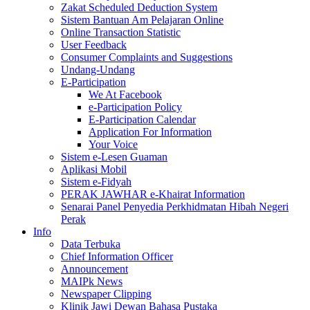
Zakat Scheduled Deduction System
Sistem Bantuan Am Pelajaran Online
Online Transaction Statistic
User Feedback
Consumer Complaints and Suggestions
Undang-Undang
E-Participation
We At Facebook
e-Participation Policy
E-Participation Calendar
Application For Information
Your Voice
Sistem e-Lesen Guaman
Aplikasi Mobil
Sistem e-Fidyah
PERAK JAWHAR e-Khairat Information
Senarai Panel Penyedia Perkhidmatan Hibah Negeri
Perak
Info
Data Terbuka
Chief Information Officer
Announcement
MAIPk News
Newspaper Clipping
Klinik Jawi Dewan Bahasa Pustaka