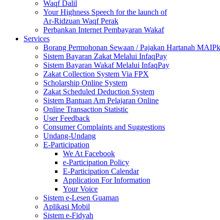
Waqf Dalil
Your Highness Speech for the launch of
Ar-Ridzuan Waqf Perak
Perbankan Internet Pembayaran Wakaf
Services
Borang Permohonan Sewaan / Pajakan Hartanah MAIP
Sistem Bayaran Zakat Melalui InfaqPay
Sistem Bayaran Wakaf Melalui InfaqPay
Zakat Collection System Via FPX
Scholarship Online System
Zakat Scheduled Deduction System
Sistem Bantuan Am Pelajaran Online
Online Transaction Statistic
User Feedback
Consumer Complaints and Suggestions
Undang-Undang
E-Participation
We At Facebook
e-Participation Policy
E-Participation Calendar
Application For Information
Your Voice
Sistem e-Lesen Guaman
Aplikasi Mobil
Sistem e-Fidyah