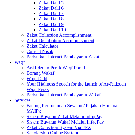
Zakat Dalil 5
Zakat Dalil 6
Zakat Dalil 7
Zakat Dalil 8
Zakat Dalil 9
Zakat Dalil 10
Zakat Collection Accomplishment
Zakat Distribution Accomplishment
Zakat Calculator
Current Nisab
Perbankan Internet Pembayaran Zakat
Waqf
Ar-Ridzuan Perak Waqf Portal
Borang Wakaf
Waqf Dalil
Your Highness Speech for the launch of Ar-Ridzuan
Waqf Perak
Perbankan Internet Pembayaran Wakaf
Services
Borang Permohonan Sewaan / Pajakan Hartanah
MAIPk
Sistem Bayaran Zakat Melalui InfaqPay
Sistem Bayaran Wakaf Melalui InfaqPay
Zakat Collection System Via FPX
Scholarship Online System