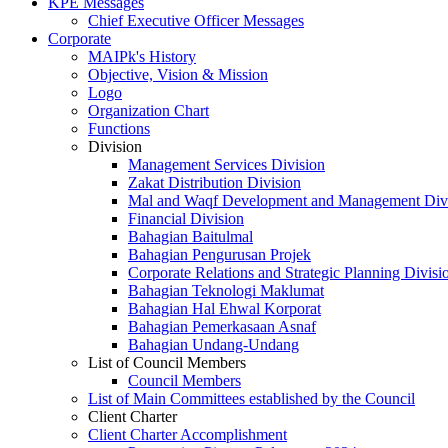
KPE Messages
Chief Executive Officer Messages
Corporate
MAIPk's History
Objective, Vision & Mission
Logo
Organization Chart
Functions
Division
Management Services Division
Zakat Distribution Division
Mal and Waqf Development and Management Div
Financial Division
Bahagian Baitulmal
Bahagian Pengurusan Projek
Corporate Relations and Strategic Planning Divisi
Bahagian Teknologi Maklumat
Bahagian Hal Ehwal Korporat
Bahagian Pemerkasaan Asnaf
Bahagian Undang-Undang
List of Council Members
Council Members
List of Main Committees established by the Council
Client Charter
Client Charter Accomplishment