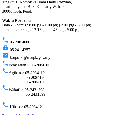
Tingkat 1, Kompleks Islam Darul Ridzuan,
Jalan Panglima Bukit Gantang Wahab,
30000 Ipoh, Perak
Waktu Berurusan
Isnin - Khamis : 8.00 pg - 1.00 ptg | 2.00 ptg - 5.00 ptg
Jumaat : 8.00 pg - 12.15 tgh | 2.45 ptg - 5.00 ptg
phone
05 208 4000
fax
05 241 4257
email
korporat@maipk.gov.my
phone
Pemasaran > 05-2084100
phone
Agihan > 05-2084119
05-2084120
05-2084130
phone
Wakaf > 05-2431398
05-2431399
phone
Hibah > 05-2084121