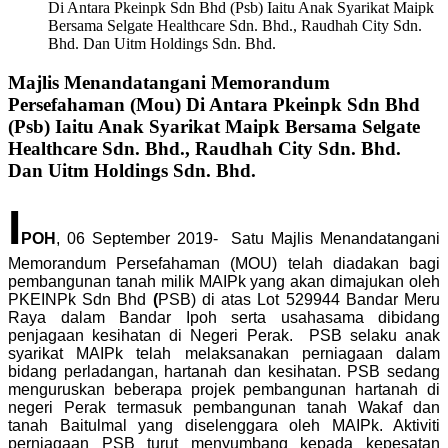
Di Antara Pkeinpk Sdn Bhd (Psb) Iaitu Anak Syarikat Maipk
Bersama Selgate Healthcare Sdn. Bhd., Raudhah City Sdn.
Bhd. Dan Uitm Holdings Sdn. Bhd.
Majlis Menandatangani Memorandum
Persefahaman (Mou) Di Antara Pkeinpk Sdn Bhd
(Psb) Iaitu Anak Syarikat Maipk Bersama Selgate
Healthcare Sdn. Bhd., Raudhah City Sdn. Bhd.
Dan Uitm Holdings Sdn. Bhd.
I
POH
, 06 September 2019- Satu Majlis Menandatangani
Memorandum Persefahaman (MOU) telah diadakan bagi
pembangunan tanah milik MAIPk yang akan dimajukan oleh
PKEINPk Sdn Bhd
(
PSB) di atas Lot 529944 Bandar Meru
Raya dalam Bandar Ipoh serta usahasama dibidang
penjagaan kesihatan di Negeri Perak. PSB selaku anak
syarikat MAIPk telah melaksanakan perniagaan dalam
bidang perladangan, hartanah dan kesihatan. PSB sedang
menguruskan beberapa projek pembangunan hartanah di
negeri Perak termasuk pembangunan tanah Wakaf dan
tanah Baitulmal yang diselenggara oleh MAIPk. Aktiviti
perniagaan PSB turut menyumbang kepada kepesatan