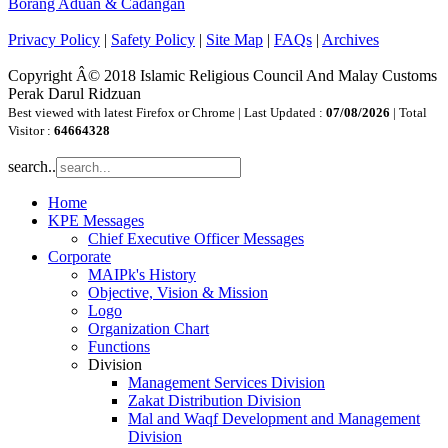
Borang Aduan & Cadangan
Privacy Policy
|
Safety Policy
|
Site Map
|
FAQs
|
Archives
Copyright Â© 2018 Islamic Religious Council And Malay Customs
Perak Darul Ridzuan
Best viewed with latest Firefox or Chrome | Last Updated :
07/08/2026
| Total
Visitor :
64664328
search..
Home
KPE Messages
Chief Executive Officer Messages
Corporate
MAIPk's History
Objective, Vision & Mission
Logo
Organization Chart
Functions
Division
Management Services Division
Zakat Distribution Division
Mal and Waqf Development and Management
Division