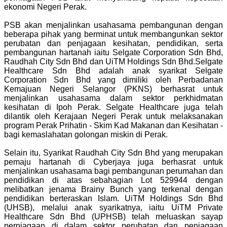
ekonomi Negeri Perak.
PSB akan menjalinkan usahasama pembangunan dengan
beberapa pihak yang berminat untuk membangunkan sektor
perubatan dan penjagaan kesihatan, pendidikan, serta
pembangunan hartanah iaitu Selgate Corporation Sdn Bhd,
Raudhah City Sdn Bhd dan UiTM Holdings Sdn Bhd.Selgate
Healthcare Sdn Bhd adalah anak syarikat Selgate
Corporation Sdn Bhd yang dimiliki oleh Perbadanan
Kemajuan Negeri Selangor (PKNS) berhasrat untuk
menjalinkan usahasama dalam sektor perkhidmatan
kesihatan di Ipoh Perak. Selgate Healthcare juga telah
dilantik oleh Kerajaan Negeri Perak untuk melaksanakan
program Perak Prihatin - Skim Kad Makanan dan Kesihatan -
bagi kemaslahatan golongan miskin di Perak.
Selain itu, Syarikat Raudhah City Sdn Bhd yang merupakan
pemaju hartanah di Cyberjaya juga berhasrat untuk
menjalinkan usahasama bagi pembangunan perumahan dan
pendidikan di atas sebahagian Lot 529944 dengan
melibatkan jenama Brainy Bunch yang terkenal dengan
pendidikan berteraskan Islam. UiTM Holdings Sdn Bhd
(UHSB), melalui anak syarikatnya, iaitu UiTM Private
Healthcare Sdn Bhd (UPHSB) telah meluaskan sayap
perniagaan di dalam sektor perubatan dan penjagaan