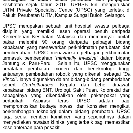
kesihatan sejak tahun 2016. UPHSB kini menguruskan
UiTM Private Specialist Centre (UPSC) yang terletak di
Fakulti Perubatan UiTM, Kampus Sungai Buloh, Selangor.
UPSC merupakan sebuah unit hospital swasta pelbagai
disiplin yang memiliki lesen operasi penuh daripada
Kementerian Kesihatan Malaysia dan mempunyai jumlah
pakar melebihi 90 orang daripada pelbagai bidang
kepakaran yang menawarkan perkhidmatan perubatan dan
pembedahan. UPSC menawarkan pelbagai perkhidmatan
termasuk pembedahan
“minimally invasive”
dalam bidang
Jantung & Paru-Paru. Selain itu, UPSC menggunakan
peralatan perubatan moden dan berteknologi tinggi
antaranya pembedahan robotik yang dikenali sebagai
“Da
Vincci”
. Ianya digunakan dalam bidang-bidang pembedahan
seperti
Cardiothoracic
, Kepala dan Leher dibawah
kepakaran bidang ENT, Urologi, Sakit Puan, Kolorektal dan
sebagainya yang dikendalikan oleh pakar-pakar yang
bertauliah. Aspirasi teras UPSC adalah bagi
mempromosikan budaya inovasi dan konsisten mengikuti
perkembangan teknologi dalam bidang perubatan. UPSC
juga sedia memberi komitmen yang sepenuhnya dalam
menyediakan rawatan klinikal yang terbaik bagi memastikan
kesejahteraan para pesakit.