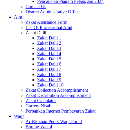
Pencapaian Piagam Pelanggan 2024
Contact Us
District Administrative Office
Alm
Zakat Assistance Form
List Of Professional Amil
Zakat Dalil
Zakat Dalil 1
Zakat Dalil 2
Zakat Dalil 3
Zakat Dalil 4
Zakat Dalil 5
Zakat Dalil 6
Zakat Dalil 7
Zakat Dalil 8
Zakat Dalil 9
Zakat Dalil 10
Zakat Collection Accomplishment
Zakat Distribution Accomplishment
Zakat Calculator
Current Nisab
Perbankan Internet Pembayaran Zakat
Waqf
Ar-Ridzuan Perak Waqf Portal
Borang Wakaf