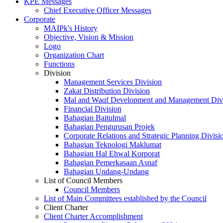
KPE Messages
Chief Executive Officer Messages
Corporate
MAIPk's History
Objective, Vision & Mission
Logo
Organization Chart
Functions
Division
Management Services Division
Zakat Distribution Division
Mal and Waqf Development and Management Div
Financial Division
Bahagian Baitulmal
Bahagian Pengurusan Projek
Corporate Relations and Strategic Planning Divisi
Bahagian Teknologi Maklumat
Bahagian Hal Ehwal Korporat
Bahagian Pemerkasaan Asnaf
Bahagian Undang-Undang
List of Council Members
Council Members
List of Main Committees established by the Council
Client Charter
Client Charter Accomplishment