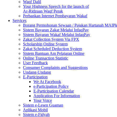
Waqf Dalil
Your Highness Speech for the launch of
Ar-Ridzuan Waqf Perak
Perbankan Internet Pembayaran Wakaf
Services
Borang Permohonan Sewaan / Pajakan Hartanah MAIP
Sistem Bayaran Zakat Melalui InfaqPay
Sistem Bayaran Wakaf Melalui InfaqPay
Zakat Collection System Via FPX
Scholarship Online System
Zakat Scheduled Deduction System
Sistem Bantuan Am Pelajaran Online
Online Transaction Statistic
User Feedback
Consumer Complaints and Suggestions
Undang-Undang
E-Participation
We At Facebook
e-Participation Policy
E-Participation Calendar
Application For Information
Your Voice
Sistem e-Lesen Guaman
Aplikasi Mobil
Sistem e-Fidyah