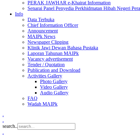
PERAK JAWHAR e-Khairat Information
Senarai Panel Penyedia Perkhidmatan Hibah Negeri Per
Info
Data Terbuka
Chief Information Officer
Announcement
MAIPk News
Newspaper Clipping
Klinik Jawi Dewan Bahasa Pustaka
Laporan Tahunan MAIPk
Vacancy advertisement
Tender / Quotation
Publication and Download
Activities Gallery
Photo Gallery
Video Gallery
Audio Gallery
FAQ
Wadah MAIPk
.
.
search..
.