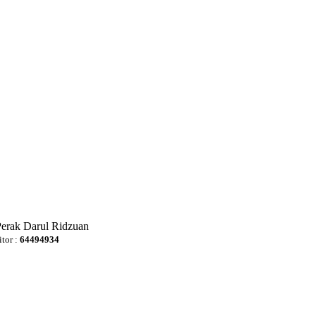
Perak Darul Ridzuan
itor :
64494934