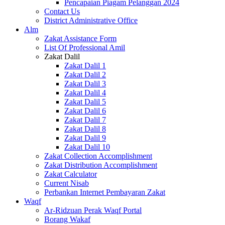
Pencapaian Piagam Pelanggan 2024
Contact Us
District Administrative Office
Alm
Zakat Assistance Form
List Of Professional Amil
Zakat Dalil
Zakat Dalil 1
Zakat Dalil 2
Zakat Dalil 3
Zakat Dalil 4
Zakat Dalil 5
Zakat Dalil 6
Zakat Dalil 7
Zakat Dalil 8
Zakat Dalil 9
Zakat Dalil 10
Zakat Collection Accomplishment
Zakat Distribution Accomplishment
Zakat Calculator
Current Nisab
Perbankan Internet Pembayaran Zakat
Waqf
Ar-Ridzuan Perak Waqf Portal
Borang Wakaf