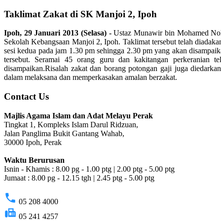
Taklimat Zakat di SK Manjoi 2, Ipoh
Ipoh, 29 Januari 2013 (Selasa) -
Ustaz Munawir bin Mohamed Noh d
Sekolah Kebangsaan Manjoi 2, Ipoh. Taklimat tersebut telah diada
sesi kedua pada jam 1.30 pm sehingga 2.30 pm yang akan disampaika
tersebut. Seramai 45 orang guru dan kakitangan perkeranian te
disampaikan.Risalah zakat dan borang potongan gaji juga diedar
dalam melaksana dan memperkasakan amalan berzakat.
Contact Us
Majlis Agama Islam dan Adat Melayu Perak
Tingkat 1, Kompleks Islam Darul Ridzuan,
Jalan Panglima Bukit Gantang Wahab,
30000 Ipoh, Perak
Waktu Berurusan
Isnin - Khamis : 8.00 pg - 1.00 ptg | 2.00 ptg - 5.00 ptg
Jumaat : 8.00 pg - 12.15 tgh | 2.45 ptg - 5.00 ptg
phone
05 208 4000
fax
05 241 4257