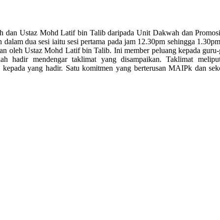
an Ustaz Mohd Latif bin Talib daripada Unit Dakwah dan Promosi, 
kan dalam dua sesi iaitu sesi pertama pada jam 12.30pm sehingga 1.
n oleh Ustaz Mohd Latif bin Talib. Ini member peluang kepada guru-gu
lah hadir mendengar taklimat yang disampaikan. Taklimat meliputi
kan kepada yang hadir. Satu komitmen yang berterusan MAIPk dan s