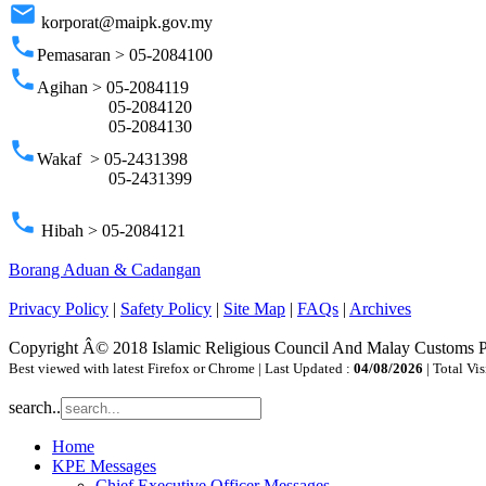
email
korporat@maipk.gov.my
phone
Pemasaran > 05-2084100
phone
Agihan > 05-2084119
05-2084120
05-2084130
phone
Wakaf > 05-2431398
05-2431399
phone
Hibah > 05-2084121
Borang Aduan & Cadangan
Privacy Policy
|
Safety Policy
|
Site Map
|
FAQs
|
Archives
Copyright Â© 2018 Islamic Religious Council And Malay Customs 
Best viewed with latest Firefox or Chrome | Last Updated :
04/08/2026
| Total Vis
search..
Home
KPE Messages
Chief Executive Officer Messages