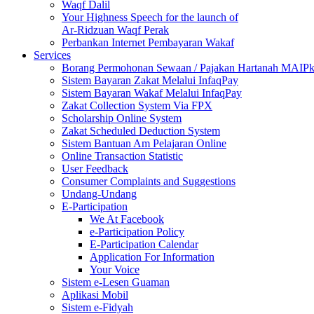
Waqf Dalil
Your Highness Speech for the launch of
Ar-Ridzuan Waqf Perak
Perbankan Internet Pembayaran Wakaf
Services
Borang Permohonan Sewaan / Pajakan Hartanah MAIP
Sistem Bayaran Zakat Melalui InfaqPay
Sistem Bayaran Wakaf Melalui InfaqPay
Zakat Collection System Via FPX
Scholarship Online System
Zakat Scheduled Deduction System
Sistem Bantuan Am Pelajaran Online
Online Transaction Statistic
User Feedback
Consumer Complaints and Suggestions
Undang-Undang
E-Participation
We At Facebook
e-Participation Policy
E-Participation Calendar
Application For Information
Your Voice
Sistem e-Lesen Guaman
Aplikasi Mobil
Sistem e-Fidyah