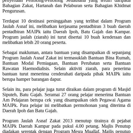
penyertaan Penolong-Penolong Setiausaha yang terdiri daripada
Bahagian Zakat, Hartanah dan Pelaburan serta Bahagian Khidmat
Pengurusan.
Terdapat 10 destinasi persinggahan yang terlibat dalam Program
Jaulah Asnaf ini, melibatkan kerjasama pentadbiran 3 buah daerah
pentadbiran MAIPk iaitu Daerah Ipoh, Batu Gajah dan Kampar.
Program jaulah (ziarah) ini turut disertai 10 buah kenderaan dan
melibatkan lebih 20 orang peserta.
Sebagai makluman, antara bantuan yang disampaikan di sepanjang
Program Jaulah Asnaf Zakat ini termasuklah Bantuan Bina Rumah,
Bantuan Modal Perniagaan, Bantuan Perubatan serta Bantuan
Rawatan Haemodialisis. Selain aktiviti ziarah, para penerima
bantuan turut menerima cenderahati daripada pihak MAIPk iaitu
berupa hamper barangan dapur.
Selain itu, para pelajar juga turut diraikan dalam program di Masjid
Siputeh, Batu Gajah. Seramai 27 orang pelajar menerima Bantuan
Am Pelajaran berupa cek yang disampaikan oleh Pegawai Agama
MAIPk. Para pelajar ini melibatkan permohonan yang diterima di
Daerah Ipoh dan Batu Gajah.
Program Jaulah Asnaf Zakat 2013 menutup tirainya di pejabat
MAIPk Daerah Kampar pada pukul 4.00 petang. Majlis Penutup
diadakan serentak dengan Program Mesra Muallaf. Majlis penutup