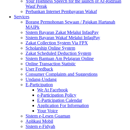
Your Highness Speech for the launch of Ar-Ridzuan
Waqf Perak
Perbankan Internet Pembayaran Wakaf
Services
Borang Permohonan Sewaan / Pajakan Hartanah
MAIPk
Sistem Bayaran Zakat Melalui InfaqPay
Sistem Bayaran Wakaf Melalui InfaqPay
Zakat Collection System Via FPX
Scholarship Online System
Zakat Scheduled Deduction System
Sistem Bantuan Am Pelajaran Online
Online Transaction Statistic
User Feedback
Consumer Complaints and Suggestions
Undang-Undang
E-Participation
We At Facebook
e-Participation Policy
E-Participation Calendar
Application For Information
Your Voice
Sistem e-Lesen Guaman
Aplikasi Mobil
Sistem e-Fidyah