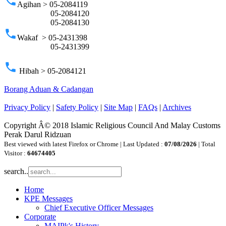
phone
Agihan > 05-2084119
05-2084120
05-2084130
phone
Wakaf > 05-2431398
05-2431399
phone
Hibah > 05-2084121
Borang Aduan & Cadangan
Privacy Policy
|
Safety Policy
|
Site Map
|
FAQs
|
Archives
Copyright Â© 2018 Islamic Religious Council And Malay Customs
Perak Darul Ridzuan
Best viewed with latest Firefox or Chrome | Last Updated :
07/08/2026
| Total
Visitor :
64674405
search..
Home
KPE Messages
Chief Executive Officer Messages
Corporate
MAIPk's History