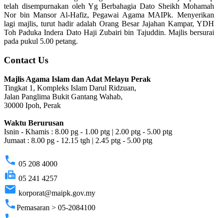
telah disempurnakan oleh Yg Berbahagia Dato Sheikh Mohamah
Nor bin Mansor Al-Hafiz, Pegawai Agama MAIPk. Menyerikan
lagi majlis, turut hadir adalah Orang Besar Jajahan Kampar, YDH
Toh Paduka Indera Dato Haji Zubairi bin Tajuddin. Majlis bersurai
pada pukul 5.00 petang.
Contact Us
Majlis Agama Islam dan Adat Melayu Perak
Tingkat 1, Kompleks Islam Darul Ridzuan,
Jalan Panglima Bukit Gantang Wahab,
30000 Ipoh, Perak
Waktu Berurusan
Isnin - Khamis : 8.00 pg - 1.00 ptg | 2.00 ptg - 5.00 ptg
Jumaat : 8.00 pg - 12.15 tgh | 2.45 ptg - 5.00 ptg
phone
05 208 4000
fax
05 241 4257
email
korporat@maipk.gov.my
phone
Pemasaran > 05-2084100