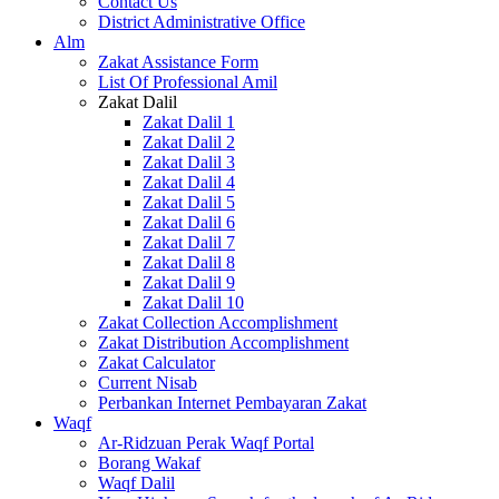
Contact Us
District Administrative Office
Alm
Zakat Assistance Form
List Of Professional Amil
Zakat Dalil
Zakat Dalil 1
Zakat Dalil 2
Zakat Dalil 3
Zakat Dalil 4
Zakat Dalil 5
Zakat Dalil 6
Zakat Dalil 7
Zakat Dalil 8
Zakat Dalil 9
Zakat Dalil 10
Zakat Collection Accomplishment
Zakat Distribution Accomplishment
Zakat Calculator
Current Nisab
Perbankan Internet Pembayaran Zakat
Waqf
Ar-Ridzuan Perak Waqf Portal
Borang Wakaf
Waqf Dalil