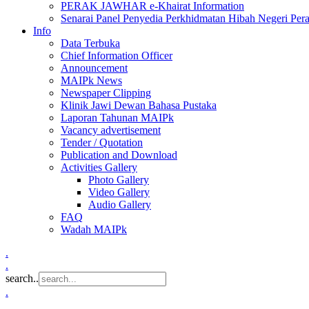
PERAK JAWHAR e-Khairat Information
Senarai Panel Penyedia Perkhidmatan Hibah Negeri Per
Info
Data Terbuka
Chief Information Officer
Announcement
MAIPk News
Newspaper Clipping
Klinik Jawi Dewan Bahasa Pustaka
Laporan Tahunan MAIPk
Vacancy advertisement
Tender / Quotation
Publication and Download
Activities Gallery
Photo Gallery
Video Gallery
Audio Gallery
FAQ
Wadah MAIPk
.
.
search..
.