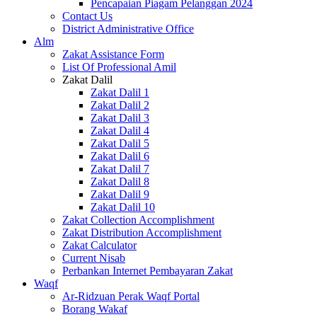
Pencapaian Piagam Pelanggan 2024
Contact Us
District Administrative Office
Alm
Zakat Assistance Form
List Of Professional Amil
Zakat Dalil
Zakat Dalil 1
Zakat Dalil 2
Zakat Dalil 3
Zakat Dalil 4
Zakat Dalil 5
Zakat Dalil 6
Zakat Dalil 7
Zakat Dalil 8
Zakat Dalil 9
Zakat Dalil 10
Zakat Collection Accomplishment
Zakat Distribution Accomplishment
Zakat Calculator
Current Nisab
Perbankan Internet Pembayaran Zakat
Waqf
Ar-Ridzuan Perak Waqf Portal
Borang Wakaf