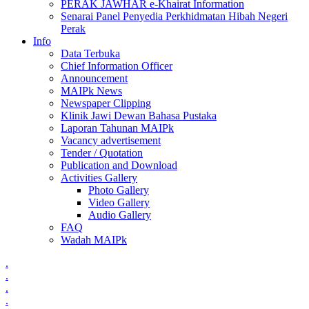
PERAK JAWHAR e-Khairat Information
Senarai Panel Penyedia Perkhidmatan Hibah Negeri
Perak
Info
Data Terbuka
Chief Information Officer
Announcement
MAIPk News
Newspaper Clipping
Klinik Jawi Dewan Bahasa Pustaka
Laporan Tahunan MAIPk
Vacancy advertisement
Tender / Quotation
Publication and Download
Activities Gallery
Photo Gallery
Video Gallery
Audio Gallery
FAQ
Wadah MAIPk
.
.
.
.