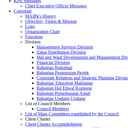
KPE Messages
Chief Executive Officer Messages
Corporate
MAIPk's History
Objective, Vision & Mission
Logo
Organization Chart
Functions
Division
Management Services Division
Zakat Distribution Division
Mal and Waqf Development and Management Div
Financial Division
Bahagian Baitulmal
Bahagian Pengurusan Projek
Corporate Relations and Strategic Planning Divisi
Bahagian Teknologi Maklumat
Bahagian Hal Ehwal Korporat
Bahagian Pemerkasaan Asnaf
Bahagian Undang-Undang
List of Council Members
Council Members
List of Main Committees established by the Council
Client Charter
Client Charter Accomplishment