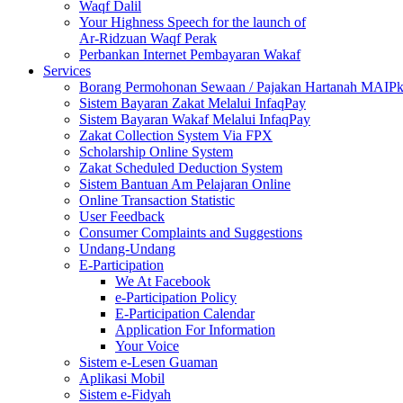
Waqf Dalil
Your Highness Speech for the launch of
Ar-Ridzuan Waqf Perak
Perbankan Internet Pembayaran Wakaf
Services
Borang Permohonan Sewaan / Pajakan Hartanah MAIP
Sistem Bayaran Zakat Melalui InfaqPay
Sistem Bayaran Wakaf Melalui InfaqPay
Zakat Collection System Via FPX
Scholarship Online System
Zakat Scheduled Deduction System
Sistem Bantuan Am Pelajaran Online
Online Transaction Statistic
User Feedback
Consumer Complaints and Suggestions
Undang-Undang
E-Participation
We At Facebook
e-Participation Policy
E-Participation Calendar
Application For Information
Your Voice
Sistem e-Lesen Guaman
Aplikasi Mobil
Sistem e-Fidyah