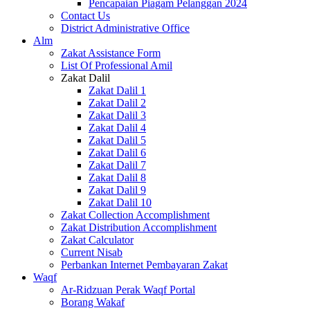
Pencapaian Piagam Pelanggan 2024
Contact Us
District Administrative Office
Alm
Zakat Assistance Form
List Of Professional Amil
Zakat Dalil
Zakat Dalil 1
Zakat Dalil 2
Zakat Dalil 3
Zakat Dalil 4
Zakat Dalil 5
Zakat Dalil 6
Zakat Dalil 7
Zakat Dalil 8
Zakat Dalil 9
Zakat Dalil 10
Zakat Collection Accomplishment
Zakat Distribution Accomplishment
Zakat Calculator
Current Nisab
Perbankan Internet Pembayaran Zakat
Waqf
Ar-Ridzuan Perak Waqf Portal
Borang Wakaf