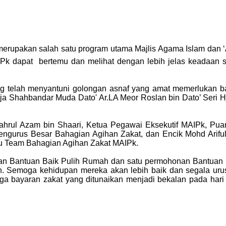
merupakan salah satu program utama Majlis Agama Islam dan 
k dapat bertemu dan melihat dengan lebih jelas keadaan se
ng telah menyantuni golongan asnaf yang amat memerlukan ba
a Shahbandar Muda Dato' Ar.LA Meor Roslan bin Dato’ Seri H
ahrul Azam bin Shaari, Ketua Pegawai Eksekutif MAIPk, Pua
engurus Besar Bahagian Agihan Zakat, dan Encik Mohd Arifu
u Team Bahagian Agihan Zakat MAIPk.
nan Bantuan Baik Pulih Rumah dan satu permohonan Bantuan
an. Semoga kehidupan mereka akan lebih baik dan segala uru
 bayaran zakat yang ditunaikan menjadi bekalan pada hari a