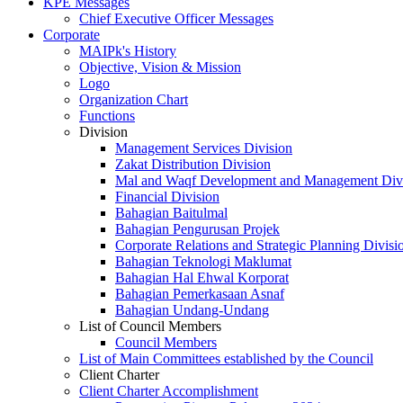
KPE Messages
Chief Executive Officer Messages
Corporate
MAIPk's History
Objective, Vision & Mission
Logo
Organization Chart
Functions
Division
Management Services Division
Zakat Distribution Division
Mal and Waqf Development and Management Div
Financial Division
Bahagian Baitulmal
Bahagian Pengurusan Projek
Corporate Relations and Strategic Planning Divisi
Bahagian Teknologi Maklumat
Bahagian Hal Ehwal Korporat
Bahagian Pemerkasaan Asnaf
Bahagian Undang-Undang
List of Council Members
Council Members
List of Main Committees established by the Council
Client Charter
Client Charter Accomplishment