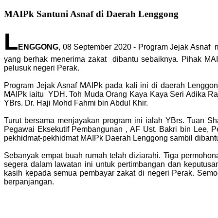
MAIPk Santuni Asnaf di Daerah Lenggong
L
ENGGONG
, 08 September 2020 - Program Jejak Asnaf 
yang berhak menerima zakat dibantu sebaiknya. Pihak MAIP
pelusuk negeri Perak.
Program Jejak Asnaf MAIPk pada kali ini di daerah Lenggo
MAIPk iaitu YDH. Toh Muda Orang Kaya Kaya Seri Adika Raj
YBrs. Dr. Haji Mohd Fahmi bin Abdul Khir.
Turut bersama menjayakan program ini ialah YBrs. Tuan Sh
Pegawai Eksekutif Pembangunan , AF Ust. Bakri bin Lee, P
pekhidmat-pekhidmat MAIPk Daerah Lenggong sambil dibant
Sebanyak empat buah rumah telah diziarahi. Tiga permoho
segera dalam lawatan ini untuk pertimbangan dan keputus
kasih kepada semua pembayar zakat di negeri Perak. Semoga
berpanjangan.