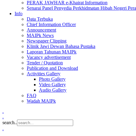
PERAK JAWHAR e-Khairat Information
Senarai Panel Penyedia Perkhidmatan Hibah Negeri Per
Info
Data Terbuka
Chief Information Officer
Announcement
MAIPk News
Newspaper Clipping
Klinik Jawi Dewan Bahasa Pustaka
Laporan Tahunan MAIPk
Vacancy advertisement
Tender / Quotation
Publication and Download
Activities Gallery
Photo Gallery
Video Gallery
Audio Gallery
FAQ
Wadah MAIPk
.
.
search..
.