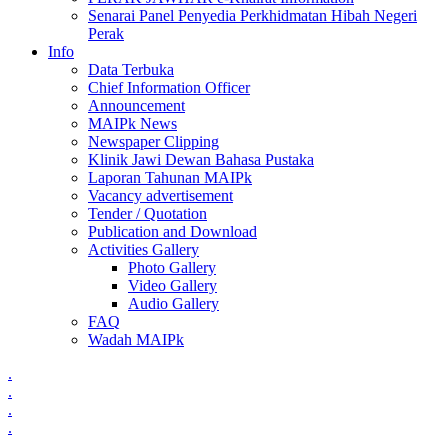
Senarai Panel Penyedia Perkhidmatan Hibah Negeri
Perak
Info
Data Terbuka
Chief Information Officer
Announcement
MAIPk News
Newspaper Clipping
Klinik Jawi Dewan Bahasa Pustaka
Laporan Tahunan MAIPk
Vacancy advertisement
Tender / Quotation
Publication and Download
Activities Gallery
Photo Gallery
Video Gallery
Audio Gallery
FAQ
Wadah MAIPk
.
.
.
.
.