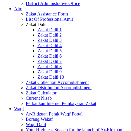
District Administrative Office
Alm
Zakat Assistance Form
List Of Professional Amil
Zakat Dalil
Zakat Dalil 1
Zakat Dalil 2
Zakat Dalil 3
Zakat Dalil 4
Zakat Dalil 5
Zakat Dalil 6
Zakat Dalil 7
Zakat Dalil 8
Zakat Dalil 9
Zakat Dalil 10
Zakat Collection Accomplishment
Zakat Distribution Accomplishment
Zakat Calculator
Current Nisab
Perbankan Internet Pembayaran Zakat
Waqf
Ar-Ridzuan Perak Waqf Portal
Borang Wakaf
Waqf Dalil
Your Highness Speech for the launch of Ar-Ridzuan