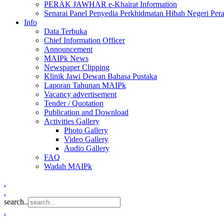
PERAK JAWHAR e-Khairat Information
Senarai Panel Penyedia Perkhidmatan Hibah Negeri Per
Info
Data Terbuka
Chief Information Officer
Announcement
MAIPk News
Newspaper Clipping
Klinik Jawi Dewan Bahasa Pustaka
Laporan Tahunan MAIPk
Vacancy advertisement
Tender / Quotation
Publication and Download
Activities Gallery
Photo Gallery
Video Gallery
Audio Gallery
FAQ
Wadah MAIPk
.
.
search..
.