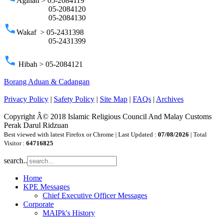
Agihan > 05-2084119
05-2084120
05-2084130
phone
Wakaf > 05-2431398
05-2431399
phone
Hibah > 05-2084121
Borang Aduan & Cadangan
Privacy Policy
|
Safety Policy
|
Site Map
|
FAQs
|
Archives
Copyright Â© 2018 Islamic Religious Council And Malay Customs
Perak Darul Ridzuan
Best viewed with latest Firefox or Chrome | Last Updated :
07/08/2026
| Total
Visitor :
64716825
search..
Home
KPE Messages
Chief Executive Officer Messages
Corporate
MAIPk's History