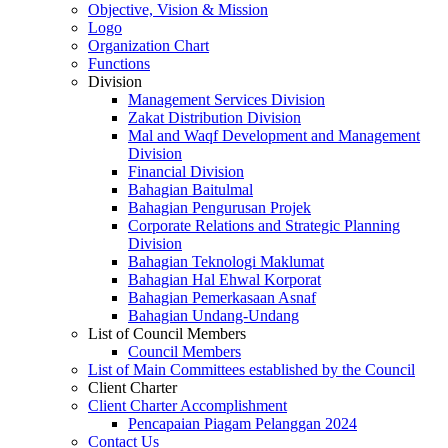
Objective, Vision & Mission
Logo
Organization Chart
Functions
Division
Management Services Division
Zakat Distribution Division
Mal and Waqf Development and Management
Division
Financial Division
Bahagian Baitulmal
Bahagian Pengurusan Projek
Corporate Relations and Strategic Planning
Division
Bahagian Teknologi Maklumat
Bahagian Hal Ehwal Korporat
Bahagian Pemerkasaan Asnaf
Bahagian Undang-Undang
List of Council Members
Council Members
List of Main Committees established by the Council
Client Charter
Client Charter Accomplishment
Pencapaian Piagam Pelanggan 2024
Contact Us