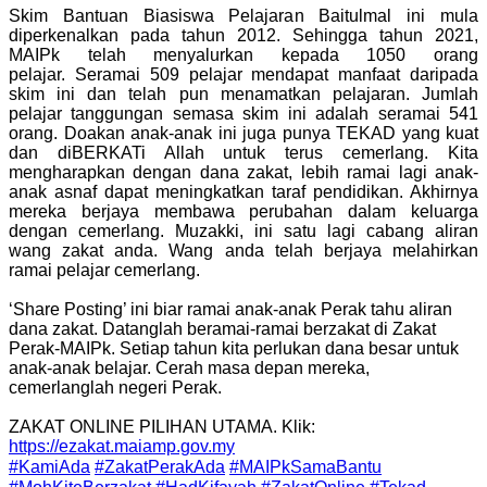
Skim Bantuan Biasiswa Pelajaran Baitulmal ini mula
diperkenalkan pada tahun 2012. Sehingga tahun 2021,
MAIPk telah menyalurkan kepada 1050 orang
pelajar. Seramai 509 pelajar mendapat manfaat daripada
skim ini dan telah pun menamatkan pelajaran. Jumlah
pelajar tanggungan semasa skim ini adalah seramai 541
orang. Doakan anak-anak ini juga punya TEKAD yang kuat
dan diBERKATi Allah untuk terus cemerlang. Kita
mengharapkan dengan dana zakat, lebih ramai lagi anak-
anak asnaf dapat meningkatkan taraf pendidikan. Akhirnya
mereka berjaya membawa perubahan dalam keluarga
dengan cemerlang. Muzakki, ini satu lagi cabang aliran
wang zakat anda. Wang anda telah berjaya melahirkan
ramai pelajar cemerlang.
‘Share Posting’ ini biar ramai anak-anak Perak tahu aliran
dana zakat.
Datanglah beramai-ramai berzakat di Zakat
Perak-MAIPk.
Setiap tahun kita perlukan dana besar untuk
anak-anak belajar.
Cerah masa depan mereka,
cemerlanglah negeri Perak.
ZAKAT ONLINE PILIHAN UTAMA. Klik:
https://ezakat.maiamp.gov.my
#KamiAda
#ZakatPerakAda
#MAIPkSamaBantu