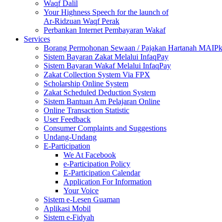
Waqf Dalil
Your Highness Speech for the launch of
Ar-Ridzuan Waqf Perak
Perbankan Internet Pembayaran Wakaf
Services
Borang Permohonan Sewaan / Pajakan Hartanah MAIP
Sistem Bayaran Zakat Melalui InfaqPay
Sistem Bayaran Wakaf Melalui InfaqPay
Zakat Collection System Via FPX
Scholarship Online System
Zakat Scheduled Deduction System
Sistem Bantuan Am Pelajaran Online
Online Transaction Statistic
User Feedback
Consumer Complaints and Suggestions
Undang-Undang
E-Participation
We At Facebook
e-Participation Policy
E-Participation Calendar
Application For Information
Your Voice
Sistem e-Lesen Guaman
Aplikasi Mobil
Sistem e-Fidyah