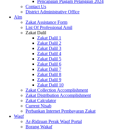
Pencapaian Piagam Pelanggan 2024
Contact Us
District Administrative Office
Alm
Zakat Assistance Form
List Of Professional Amil
Zakat Dalil
Zakat Dalil 1
Zakat Dalil 2
Zakat Dalil 3
Zakat Dalil 4
Zakat Dalil 5
Zakat Dalil 6
Zakat Dalil 7
Zakat Dalil 8
Zakat Dalil 9
Zakat Dalil 10
Zakat Collection Accomplishment
Zakat Distribution Accomplishment
Zakat Calculator
Current Nisab
Perbankan Internet Pembayaran Zakat
Waqf
Ar-Ridzuan Perak Waqf Portal
Borang Wakaf