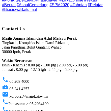
#MohKiteBerzakat
#HadKifayah
#ZakatOnline
#Tekad
#Berkat
#AsnafCemerlang
#SPM2020
#Tahniah
#Pelajar
#BiasiswaBaitulmal
Contact Us
Majlis Agama Islam dan Adat Melayu Perak
Tingkat 1, Kompleks Islam Darul Ridzuan,
Jalan Panglima Bukit Gantang Wahab,
30000 Ipoh, Perak
Waktu Berurusan
Isnin - Khamis : 8.00 pg - 1.00 ptg | 2.00 ptg - 5.00 ptg
Jumaat : 8.00 pg - 12.15 tgh | 2.45 ptg - 5.00 ptg
phone
05 208 4000
fax
05 241 4257
email
korporat@maipk.gov.my
phone
Pemasaran > 05-2084100
phone