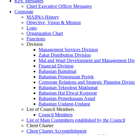
KPE Messages
Chief Executive Officer Messages
Corporate
MAIPk's History
Objective, Vision & Mission
Logo
Organization Chart
Functions
Division
Management Services Division
Zakat Distribution Division
Mal and Waqf Development and Management Div
Financial Division
Bahagian Baitulmal
Bahagian Pengurusan Projek
Corporate Relations and Strategic Planning Divisi
Bahagian Teknologi Maklumat
Bahagian Hal Ehwal Korporat
Bahagian Pemerkasaan Asnaf
Bahagian Undang-Undang
List of Council Members
Council Members
List of Main Committees established by the Council
Client Charter
Client Charter Accomplishment