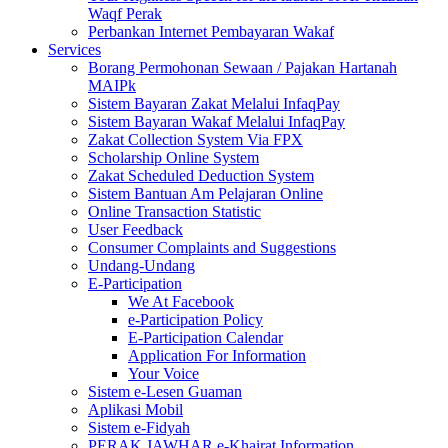
Waqf Perak
Perbankan Internet Pembayaran Wakaf
Services
Borang Permohonan Sewaan / Pajakan Hartanah
MAIPk
Sistem Bayaran Zakat Melalui InfaqPay
Sistem Bayaran Wakaf Melalui InfaqPay
Zakat Collection System Via FPX
Scholarship Online System
Zakat Scheduled Deduction System
Sistem Bantuan Am Pelajaran Online
Online Transaction Statistic
User Feedback
Consumer Complaints and Suggestions
Undang-Undang
E-Participation
We At Facebook
e-Participation Policy
E-Participation Calendar
Application For Information
Your Voice
Sistem e-Lesen Guaman
Aplikasi Mobil
Sistem e-Fidyah
PERAK JAWHAR e-Khairat Information