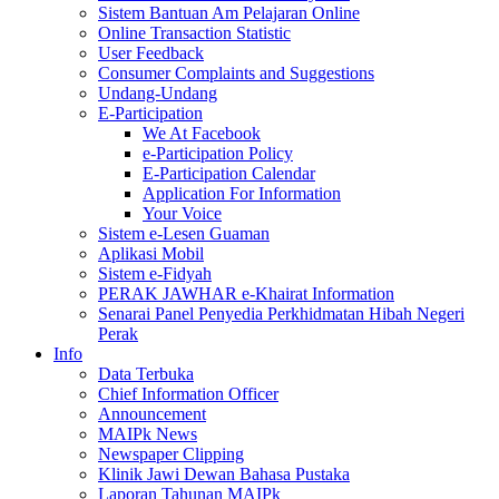
Sistem Bantuan Am Pelajaran Online
Online Transaction Statistic
User Feedback
Consumer Complaints and Suggestions
Undang-Undang
E-Participation
We At Facebook
e-Participation Policy
E-Participation Calendar
Application For Information
Your Voice
Sistem e-Lesen Guaman
Aplikasi Mobil
Sistem e-Fidyah
PERAK JAWHAR e-Khairat Information
Senarai Panel Penyedia Perkhidmatan Hibah Negeri
Perak
Info
Data Terbuka
Chief Information Officer
Announcement
MAIPk News
Newspaper Clipping
Klinik Jawi Dewan Bahasa Pustaka
Laporan Tahunan MAIPk