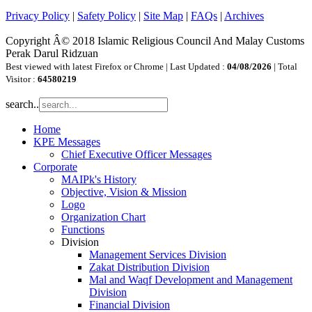
Privacy Policy
|
Safety Policy
|
Site Map
|
FAQs
|
Archives
Copyright Â© 2018 Islamic Religious Council And Malay Customs
Perak Darul Ridzuan
Best viewed with latest Firefox or Chrome | Last Updated :
04/08/2026
| Total
Visitor :
64580219
search..
Home
KPE Messages
Chief Executive Officer Messages
Corporate
MAIPk's History
Objective, Vision & Mission
Logo
Organization Chart
Functions
Division
Management Services Division
Zakat Distribution Division
Mal and Waqf Development and Management
Division
Financial Division