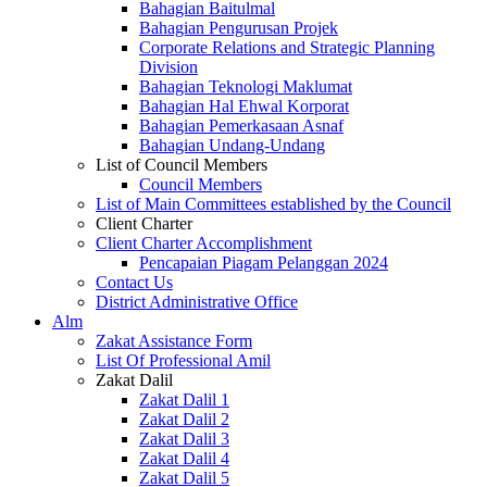
Bahagian Baitulmal
Bahagian Pengurusan Projek
Corporate Relations and Strategic Planning
Division
Bahagian Teknologi Maklumat
Bahagian Hal Ehwal Korporat
Bahagian Pemerkasaan Asnaf
Bahagian Undang-Undang
List of Council Members
Council Members
List of Main Committees established by the Council
Client Charter
Client Charter Accomplishment
Pencapaian Piagam Pelanggan 2024
Contact Us
District Administrative Office
Alm
Zakat Assistance Form
List Of Professional Amil
Zakat Dalil
Zakat Dalil 1
Zakat Dalil 2
Zakat Dalil 3
Zakat Dalil 4
Zakat Dalil 5