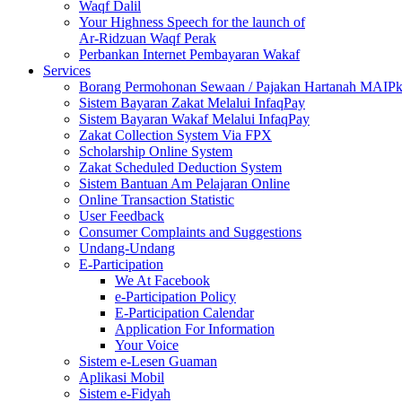
Waqf Dalil
Your Highness Speech for the launch of
Ar-Ridzuan Waqf Perak
Perbankan Internet Pembayaran Wakaf
Services
Borang Permohonan Sewaan / Pajakan Hartanah MAIP
Sistem Bayaran Zakat Melalui InfaqPay
Sistem Bayaran Wakaf Melalui InfaqPay
Zakat Collection System Via FPX
Scholarship Online System
Zakat Scheduled Deduction System
Sistem Bantuan Am Pelajaran Online
Online Transaction Statistic
User Feedback
Consumer Complaints and Suggestions
Undang-Undang
E-Participation
We At Facebook
e-Participation Policy
E-Participation Calendar
Application For Information
Your Voice
Sistem e-Lesen Guaman
Aplikasi Mobil
Sistem e-Fidyah