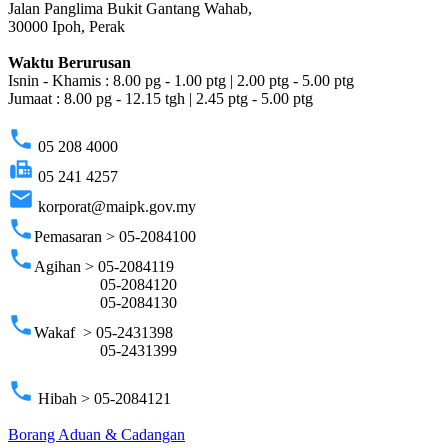
Jalan Panglima Bukit Gantang Wahab,
30000 Ipoh, Perak
Waktu Berurusan
Isnin - Khamis : 8.00 pg - 1.00 ptg | 2.00 ptg - 5.00 ptg
Jumaat : 8.00 pg - 12.15 tgh | 2.45 ptg - 5.00 ptg
phone
05 208 4000
fax
05 241 4257
email
korporat@maipk.gov.my
phone
Pemasaran > 05-2084100
phone
Agihan > 05-2084119
05-2084120
05-2084130
phone
Wakaf > 05-2431398
05-2431399
phone
Hibah > 05-2084121
Borang Aduan & Cadangan