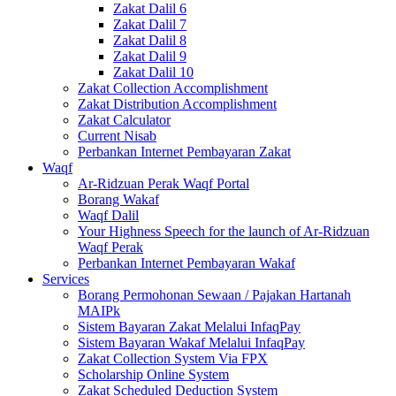
Zakat Dalil 6
Zakat Dalil 7
Zakat Dalil 8
Zakat Dalil 9
Zakat Dalil 10
Zakat Collection Accomplishment
Zakat Distribution Accomplishment
Zakat Calculator
Current Nisab
Perbankan Internet Pembayaran Zakat
Waqf
Ar-Ridzuan Perak Waqf Portal
Borang Wakaf
Waqf Dalil
Your Highness Speech for the launch of Ar-Ridzuan
Waqf Perak
Perbankan Internet Pembayaran Wakaf
Services
Borang Permohonan Sewaan / Pajakan Hartanah
MAIPk
Sistem Bayaran Zakat Melalui InfaqPay
Sistem Bayaran Wakaf Melalui InfaqPay
Zakat Collection System Via FPX
Scholarship Online System
Zakat Scheduled Deduction System