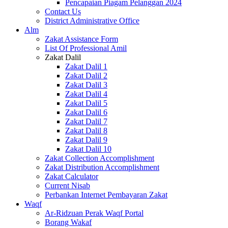
Pencapaian Piagam Pelanggan 2024
Contact Us
District Administrative Office
Alm
Zakat Assistance Form
List Of Professional Amil
Zakat Dalil
Zakat Dalil 1
Zakat Dalil 2
Zakat Dalil 3
Zakat Dalil 4
Zakat Dalil 5
Zakat Dalil 6
Zakat Dalil 7
Zakat Dalil 8
Zakat Dalil 9
Zakat Dalil 10
Zakat Collection Accomplishment
Zakat Distribution Accomplishment
Zakat Calculator
Current Nisab
Perbankan Internet Pembayaran Zakat
Waqf
Ar-Ridzuan Perak Waqf Portal
Borang Wakaf