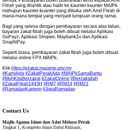
semua. Pembayaran boleh diserahkan terus kepada Amil
Fitrah yang dilantik atau hadir ke kaunter-kaunter MAIPk
mahupun kaunter-kuanter yang dibuka oleh Amil Fitrah di
mana-mana tempat yang menjadi tumpuan orang ramai.
Bagi yang selesa dengan pembayaran secara atas talian,
bayaran zakat fitrah juga boleh dibuat melalui Aplikasi
GoPayz, Aplikasi Shopee, Maybank2u dan Aplikasi
SnapNPay.
Seperti biasa, pembayaran zakat fitrah juga boleh dibuat
melalui online FPX MAIPk.
Klik
https://ezakat.maiamp.gov.my
#KamiAda
#ZakatPerakAda
#MAIPkSamaBantu
#MohKitaBerzakat
#ZakatOnline
#Berzakatlah
#ZakatFitrah1443H
#RM7
#RM14
#RM21
#RamadanKareem
#JiwaRamadan
Contact Us
Majlis Agama Islam dan Adat Melayu Perak
Tingkat 1, Kompleks Islam Darul Ridzuan,