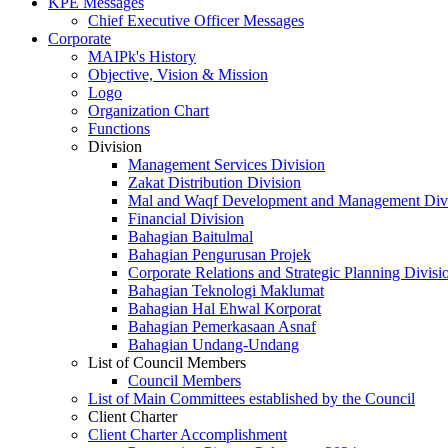
KPE Messages
Chief Executive Officer Messages
Corporate
MAIPk's History
Objective, Vision & Mission
Logo
Organization Chart
Functions
Division
Management Services Division
Zakat Distribution Division
Mal and Waqf Development and Management Div
Financial Division
Bahagian Baitulmal
Bahagian Pengurusan Projek
Corporate Relations and Strategic Planning Divisi
Bahagian Teknologi Maklumat
Bahagian Hal Ehwal Korporat
Bahagian Pemerkasaan Asnaf
Bahagian Undang-Undang
List of Council Members
Council Members
List of Main Committees established by the Council
Client Charter
Client Charter Accomplishment