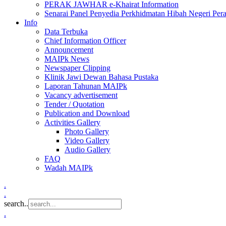
PERAK JAWHAR e-Khairat Information
Senarai Panel Penyedia Perkhidmatan Hibah Negeri Per
Info
Data Terbuka
Chief Information Officer
Announcement
MAIPk News
Newspaper Clipping
Klinik Jawi Dewan Bahasa Pustaka
Laporan Tahunan MAIPk
Vacancy advertisement
Tender / Quotation
Publication and Download
Activities Gallery
Photo Gallery
Video Gallery
Audio Gallery
FAQ
Wadah MAIPk
.
.
search..
.