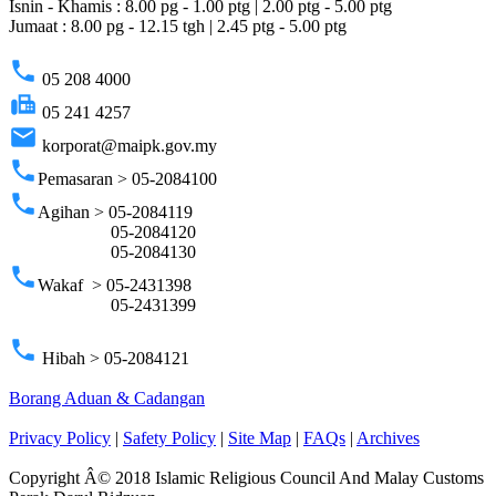
Isnin - Khamis : 8.00 pg - 1.00 ptg | 2.00 ptg - 5.00 ptg
Jumaat : 8.00 pg - 12.15 tgh | 2.45 ptg - 5.00 ptg
phone
05 208 4000
fax
05 241 4257
email
korporat@maipk.gov.my
phone
Pemasaran > 05-2084100
phone
Agihan > 05-2084119
05-2084120
05-2084130
phone
Wakaf > 05-2431398
05-2431399
phone
Hibah > 05-2084121
Borang Aduan & Cadangan
Privacy Policy
|
Safety Policy
|
Site Map
|
FAQs
|
Archives
Copyright Â© 2018 Islamic Religious Council And Malay Customs