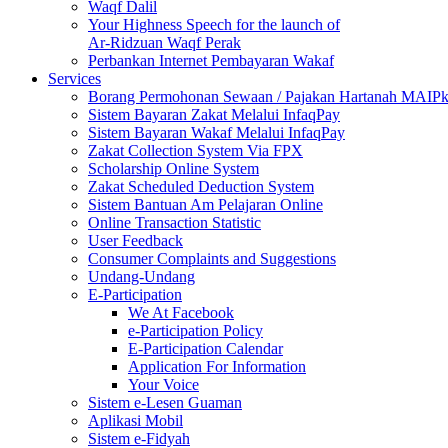
Waqf Dalil
Your Highness Speech for the launch of
Ar-Ridzuan Waqf Perak
Perbankan Internet Pembayaran Wakaf
Services
Borang Permohonan Sewaan / Pajakan Hartanah MAIP
Sistem Bayaran Zakat Melalui InfaqPay
Sistem Bayaran Wakaf Melalui InfaqPay
Zakat Collection System Via FPX
Scholarship Online System
Zakat Scheduled Deduction System
Sistem Bantuan Am Pelajaran Online
Online Transaction Statistic
User Feedback
Consumer Complaints and Suggestions
Undang-Undang
E-Participation
We At Facebook
e-Participation Policy
E-Participation Calendar
Application For Information
Your Voice
Sistem e-Lesen Guaman
Aplikasi Mobil
Sistem e-Fidyah