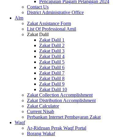
Pencapaian Piagam Pelanggan 2024
Contact Us
District Administrative Office
Alm
Zakat Assistance Form
List Of Professional Amil
Zakat Dalil
Zakat Dalil 1
Zakat Dalil 2
Zakat Dalil 3
Zakat Dalil 4
Zakat Dalil 5
Zakat Dalil 6
Zakat Dalil 7
Zakat Dalil 8
Zakat Dalil 9
Zakat Dalil 10
Zakat Collection Accomplishment
Zakat Distribution Accomplishment
Zakat Calculator
Current Nisab
Perbankan Internet Pembayaran Zakat
Waqf
Ar-Ridzuan Perak Waqf Portal
Borang Wakaf