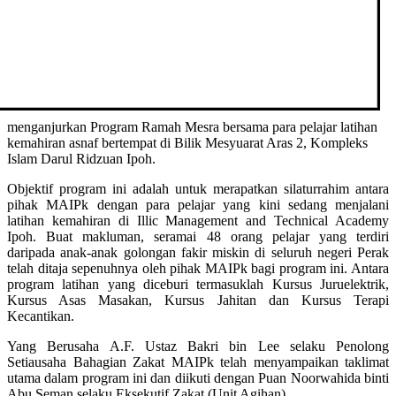
menganjurkan Program Ramah Mesra bersama para pelajar latihan
kemahiran asnaf bertempat di Bilik Mesyuarat Aras 2, Kompleks
Islam Darul Ridzuan Ipoh.
Objektif program ini adalah untuk merapatkan silaturrahim antara
pihak MAIPk dengan para pelajar yang kini sedang menjalani
latihan kemahiran di Illic Management and Technical Academy
Ipoh. Buat makluman, seramai 48 orang pelajar yang terdiri
daripada anak-anak golongan fakir miskin di seluruh negeri Perak
telah ditaja sepenuhnya oleh pihak MAIPk bagi program ini. Antara
program latihan yang diceburi termasuklah Kursus Juruelektrik,
Kursus Asas Masakan, Kursus Jahitan dan Kursus Terapi
Kecantikan.
Yang Berusaha A.F. Ustaz Bakri bin Lee selaku Penolong
Setiausaha Bahagian Zakat MAIPk telah menyampaikan taklimat
utama dalam program ini dan diikuti dengan Puan Noorwahida binti
Abu Seman selaku Eksekutif Zakat (Unit Agihan).