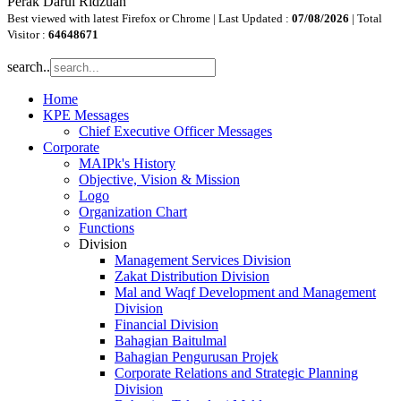
Perak Darul Ridzuan
Best viewed with latest Firefox or Chrome | Last Updated :
07/08/2026
| Total
Visitor :
64648671
search..
Home
KPE Messages
Chief Executive Officer Messages
Corporate
MAIPk's History
Objective, Vision & Mission
Logo
Organization Chart
Functions
Division
Management Services Division
Zakat Distribution Division
Mal and Waqf Development and Management
Division
Financial Division
Bahagian Baitulmal
Bahagian Pengurusan Projek
Corporate Relations and Strategic Planning
Division