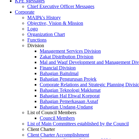
KPE Messages
Chief Executive Officer Messages
Corporate
MAIPk's History
Objective, Vision & Mission
Logo
Organization Chart
Functions
Division
Management Services Division
Zakat Distribution Division
Mal and Waqf Development and Management Div
Financial Division
Bahagian Baitulmal
Bahagian Pengurusan Projek
Corporate Relations and Strategic Planning Divisi
Bahagian Teknologi Maklumat
Bahagian Hal Ehwal Korporat
Bahagian Pemerkasaan Asnaf
Bahagian Undang-Undang
List of Council Members
Council Members
List of Main Committees established by the Council
Client Charter
Client Charter Accomplishment