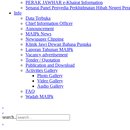
PERAK JAWHAR e-Khairat Information
Senarai Panel Penyedia Perkhidmatan Hibah Negeri Per
Info
Data Terbuka
Chief Information Officer
Announcement
MAIPk News
Newspaper Clipping
Klinik Jawi Dewan Bahasa Pustaka
Laporan Tahunan MAIPk
Vacancy advertisement
Tender / Quotation
Publication and Download
Activities Gallery
Photo Gallery
Video Gallery
Audio Gallery
FAQ
Wadah MAIPk
.
.
search..
.