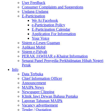
User Feedback
Consumer Complaints and Suggestions
Undang-Undang
E-Participation
We At Facebook
e-Participation Policy
E-Participation Calendar
Application For Information
Your Voice
Sistem e-Lesen Guaman
Aplikasi Mobil
Sistem e-Fidyah
PERAK JAWHAR e-Khairat Information
Senarai Panel Penyedia Perkhidmatan Hibah Negeri
Perak
Info
Data Terbuka
Chief Information Officer
Announcement
MAIPk News
Newspaper Clipping
Klinik Jawi Dewan Bahasa Pustaka
Laporan Tahunan MAIPk
Vacancy advertisement
Tender / Quotation