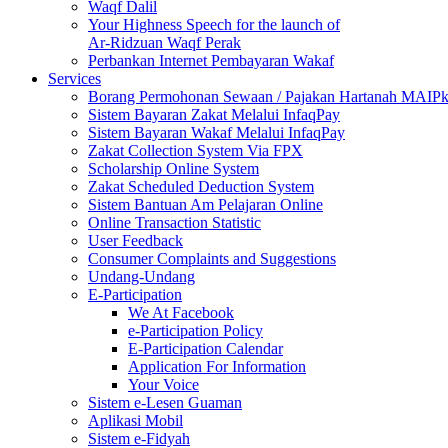
Waqf Dalil
Your Highness Speech for the launch of
Ar-Ridzuan Waqf Perak
Perbankan Internet Pembayaran Wakaf
Services
Borang Permohonan Sewaan / Pajakan Hartanah MAIP
Sistem Bayaran Zakat Melalui InfaqPay
Sistem Bayaran Wakaf Melalui InfaqPay
Zakat Collection System Via FPX
Scholarship Online System
Zakat Scheduled Deduction System
Sistem Bantuan Am Pelajaran Online
Online Transaction Statistic
User Feedback
Consumer Complaints and Suggestions
Undang-Undang
E-Participation
We At Facebook
e-Participation Policy
E-Participation Calendar
Application For Information
Your Voice
Sistem e-Lesen Guaman
Aplikasi Mobil
Sistem e-Fidyah