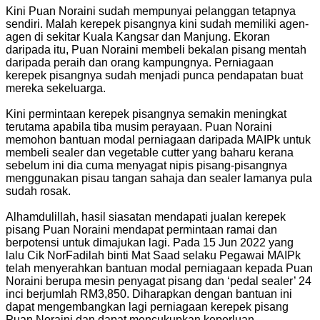
Kini Puan Noraini sudah mempunyai pelanggan tetapnya
sendiri. Malah kerepek pisangnya kini sudah memiliki agen-
agen di sekitar Kuala Kangsar dan Manjung. Ekoran
daripada itu, Puan Noraini membeli bekalan pisang mentah
daripada peraih dan orang kampungnya. Perniagaan
kerepek pisangnya sudah menjadi punca pendapatan buat
mereka sekeluarga.
Kini permintaan kerepek pisangnya semakin meningkat
terutama apabila tiba musim perayaan. Puan Noraini
memohon bantuan modal perniagaan daripada MAIPk untuk
membeli sealer dan vegetable cutter yang baharu kerana
sebelum ini dia cuma menyagat nipis pisang-pisangnya
menggunakan pisau tangan sahaja dan sealer lamanya pula
sudah rosak.
Alhamdulillah, hasil siasatan mendapati jualan kerepek
pisang Puan Noraini mendapat permintaan ramai dan
berpotensi untuk dimajukan lagi. Pada 15 Jun 2022 yang
lalu Cik NorFadilah binti Mat Saad selaku Pegawai MAIPk
telah menyerahkan bantuan modal perniagaan kepada Puan
Noraini berupa mesin penyagat pisang dan ‘pedal sealer’ 24
inci berjumlah RM3,850. Diharapkan dengan bantuan ini
dapat mengembangkan lagi perniagaan kerepek pisang
Puan Noraini dan dapat mencukupkan keperluan