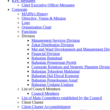
KPE Messages
Chief Executive Officer Messages
Corporate
MAIPk's History
Objective, Vision & Mission
Logo
Organization Chart
Functions
Division
Management Services Division
Zakat Distribution Division
Mal and Waqf Development and Management Div
Financial Division
Bahagian Baitulmal
Bahagian Pengurusan Projek
Corporate Relations and Strategic Planning Divisi
Bahagian Teknologi Maklumat
Bahagian Hal Ehwal Korporat
Bahagian Pemerkasaan Asnaf
Bahagian Undang-Undang
List of Council Members
Council Members
List of Main Committees established by the Council
Client Charter
Client Charter Accomplishment