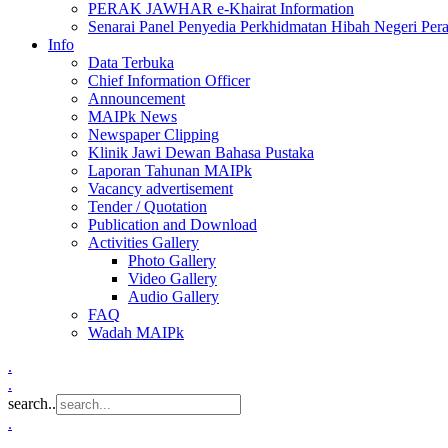
PERAK JAWHAR e-Khairat Information
Senarai Panel Penyedia Perkhidmatan Hibah Negeri Per
Info
Data Terbuka
Chief Information Officer
Announcement
MAIPk News
Newspaper Clipping
Klinik Jawi Dewan Bahasa Pustaka
Laporan Tahunan MAIPk
Vacancy advertisement
Tender / Quotation
Publication and Download
Activities Gallery
Photo Gallery
Video Gallery
Audio Gallery
FAQ
Wadah MAIPk
.
.
search..
.