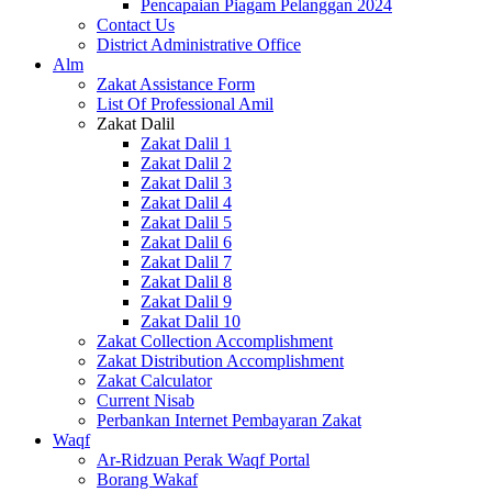
Pencapaian Piagam Pelanggan 2024
Contact Us
District Administrative Office
Alm
Zakat Assistance Form
List Of Professional Amil
Zakat Dalil
Zakat Dalil 1
Zakat Dalil 2
Zakat Dalil 3
Zakat Dalil 4
Zakat Dalil 5
Zakat Dalil 6
Zakat Dalil 7
Zakat Dalil 8
Zakat Dalil 9
Zakat Dalil 10
Zakat Collection Accomplishment
Zakat Distribution Accomplishment
Zakat Calculator
Current Nisab
Perbankan Internet Pembayaran Zakat
Waqf
Ar-Ridzuan Perak Waqf Portal
Borang Wakaf