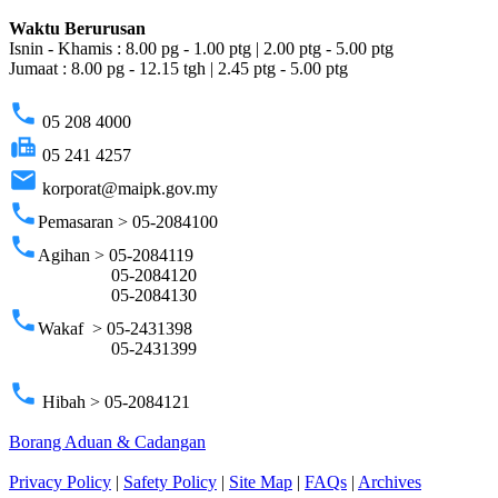
Waktu Berurusan
Isnin - Khamis : 8.00 pg - 1.00 ptg | 2.00 ptg - 5.00 ptg
Jumaat : 8.00 pg - 12.15 tgh | 2.45 ptg - 5.00 ptg
phone
05 208 4000
fax
05 241 4257
email
korporat@maipk.gov.my
phone
Pemasaran > 05-2084100
phone
Agihan > 05-2084119
05-2084120
05-2084130
phone
Wakaf > 05-2431398
05-2431399
phone
Hibah > 05-2084121
Borang Aduan & Cadangan
Privacy Policy
|
Safety Policy
|
Site Map
|
FAQs
|
Archives