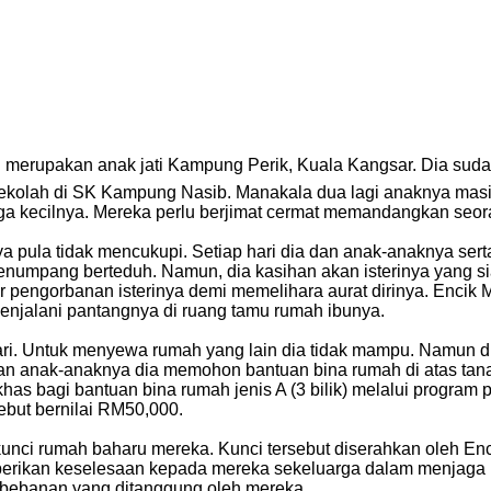
merupakan anak jati Kampung Perik, Kuala Kangsar. Dia sudah 
kolah di SK Kampung Nasib. Manakala dua lagi anaknya masih
rga kecilnya. Mereka perlu berjimat cermat memandangkan seo
pula tidak mencukupi. Setiap hari dia dan anak-anaknya serta 
enumpang berteduh. Namun, dia kasihan akan isterinya yang 
ar pengorbanan isterinya demi memelihara aurat dirinya. Encik 
menjalani pantangnya di ruang tamu rumah ibunya.
ari. Untuk menyewa rumah yang lain dia tidak mampu. Namun dia
 dan anak-anaknya dia memohon bantuan bina rumah di atas tan
as bagi bantuan bina rumah jenis A (3 bilik) melalui program
but bernilai RM50,000.
kunci rumah baharu mereka. Kunci tersebut diserahkan oleh 
berikan keselesaan kepada mereka sekeluarga dalam menjaga 
bebanan yang ditanggung oleh mereka.