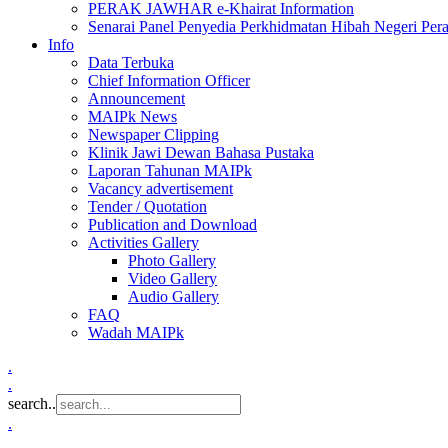
PERAK JAWHAR e-Khairat Information
Senarai Panel Penyedia Perkhidmatan Hibah Negeri Per
Info
Data Terbuka
Chief Information Officer
Announcement
MAIPk News
Newspaper Clipping
Klinik Jawi Dewan Bahasa Pustaka
Laporan Tahunan MAIPk
Vacancy advertisement
Tender / Quotation
Publication and Download
Activities Gallery
Photo Gallery
Video Gallery
Audio Gallery
FAQ
Wadah MAIPk
.
.
search..
.