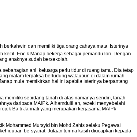
berkahwin dan memiliki tiga orang cahaya mata. Isterinya
 kecil. Encik Manap bekerja sebagai pemandu lori. Dengan
rang anaknya sudah bersekolah.
sebahagian ahli keluarga perlu tidur di ruang tamu. Dia tetap
siang malam terpaksa bertudung walaupun di dalam rumah
Manap mula memikirkan hal ini apabila isterinya berpantang
 memiliki sebidang tanah di atas namanya sendiri, tanah
ahnya daripada MAIPk. Alhamdulillah, rezeki menyebelahi
 projek Baiti Jannati yang merupakan kerjasama MAIPk
Encik Mohammed Mursyid bin Mohd Zahis selaku Pegawai
kehidupan bersyariat.
Jutaan terima kasih diucapkan kepada