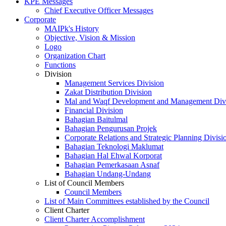
KPE Messages
Chief Executive Officer Messages
Corporate
MAIPk's History
Objective, Vision & Mission
Logo
Organization Chart
Functions
Division
Management Services Division
Zakat Distribution Division
Mal and Waqf Development and Management Div
Financial Division
Bahagian Baitulmal
Bahagian Pengurusan Projek
Corporate Relations and Strategic Planning Divisi
Bahagian Teknologi Maklumat
Bahagian Hal Ehwal Korporat
Bahagian Pemerkasaan Asnaf
Bahagian Undang-Undang
List of Council Members
Council Members
List of Main Committees established by the Council
Client Charter
Client Charter Accomplishment