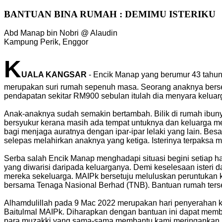
BANTUAN BINA RUMAH : DEMIMU ISTERIKU
Abd Manap bin Nobri @ Alaudin
Kampung Perik, Enggor
K
UALA KANGSAR
- Encik Manap yang berumur 43 tahun 
merupakan suri rumah sepenuh masa. Seorang anaknya berse
pendapatan sekitar RM900 sebulan itulah dia menyara kelua
Anak-anaknya sudah semakin bertambah. Bilik di rumah ibunya 
bersyukur kerana masih ada tempat untuknya dan keluarga m
bagi menjaga auratnya dengan ipar-ipar lelaki yang lain. Bes
selepas melahirkan anaknya yang ketiga. Isterinya terpaksa 
Serba salah Encik Manap menghadapi situasi begini setiap h
yang diwarisi daripada keluarganya. Demi keselesaan isteri
mereka sekeluarga. MAIPk bersetuju meluluskan peruntukan kh
bersama Tenaga Nasional Berhad (TNB). Bantuan rumah terse
Alhamdulillah pada 9 Mac 2022 merupakan hari penyerahan 
Baitulmal MAIPk. Diharapkan dengan bantuan ini dapat mem
para muzakki yang sama-sama membantu kami meringankan 