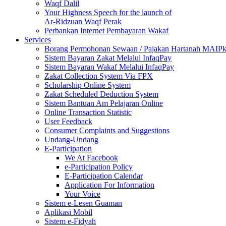
Waqf Dalil
Your Highness Speech for the launch of
Ar-Ridzuan Waqf Perak
Perbankan Internet Pembayaran Wakaf
Services
Borang Permohonan Sewaan / Pajakan Hartanah MAIP
Sistem Bayaran Zakat Melalui InfaqPay
Sistem Bayaran Wakaf Melalui InfaqPay
Zakat Collection System Via FPX
Scholarship Online System
Zakat Scheduled Deduction System
Sistem Bantuan Am Pelajaran Online
Online Transaction Statistic
User Feedback
Consumer Complaints and Suggestions
Undang-Undang
E-Participation
We At Facebook
e-Participation Policy
E-Participation Calendar
Application For Information
Your Voice
Sistem e-Lesen Guaman
Aplikasi Mobil
Sistem e-Fidyah