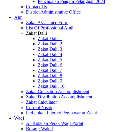
Pencapaian Piagam Pelanggan 2024
Contact Us
District Administrative Office
Alm
Zakat Assistance Form
List Of Professional Amil
Zakat Dalil
Zakat Dalil 1
Zakat Dalil 2
Zakat Dalil 3
Zakat Dalil 4
Zakat Dalil 5
Zakat Dalil 6
Zakat Dalil 7
Zakat Dalil 8
Zakat Dalil 9
Zakat Dalil 10
Zakat Collection Accomplishment
Zakat Distribution Accomplishment
Zakat Calculator
Current Nisab
Perbankan Internet Pembayaran Zakat
Waqf
Ar-Ridzuan Perak Waqf Portal
Borang Wakaf