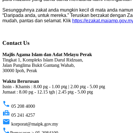
Sesungguhnya zakat anda mungkin kecil di mata anda namun n
“Daripada anda, untuk mereka.” Teruskan berzakat dengan Zak
mudah, pantas dan selamat. Klik
https://ezakat.maiamp.gov.m
Contact Us
Majlis Agama Islam dan Adat Melayu Perak
Tingkat 1, Kompleks Islam Darul Ridzuan,
Jalan Panglima Bukit Gantang Wahab,
30000 Ipoh, Perak
Waktu Berurusan
Isnin - Khamis : 8.00 pg - 1.00 ptg | 2.00 ptg - 5.00 ptg
Jumaat : 8.00 pg - 12.15 tgh | 2.45 ptg - 5.00 ptg
phone
05 208 4000
fax
05 241 4257
email
korporat@maipk.gov.my
phone
Pemasaran > 05-2084100