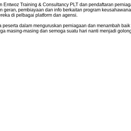
dan Entwoz Training & Consultancy PLT dan pendaftaran pern
an geran, pembiayaan dan info berkaitan program keusahawanan
eka di pelbagai platform dan agensi.
a peserta dalam menguruskan perniagaan dan menambah baik 
rga masing-masing dan semoga suatu hari nanti menjadi golon