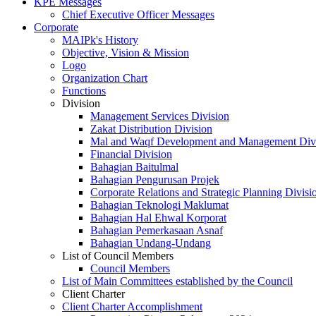
KPE Messages
Chief Executive Officer Messages
Corporate
MAIPk's History
Objective, Vision & Mission
Logo
Organization Chart
Functions
Division
Management Services Division
Zakat Distribution Division
Mal and Waqf Development and Management Div
Financial Division
Bahagian Baitulmal
Bahagian Pengurusan Projek
Corporate Relations and Strategic Planning Divisi
Bahagian Teknologi Maklumat
Bahagian Hal Ehwal Korporat
Bahagian Pemerkasaan Asnaf
Bahagian Undang-Undang
List of Council Members
Council Members
List of Main Committees established by the Council
Client Charter
Client Charter Accomplishment