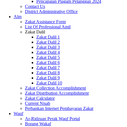
Pencapaian Piagam Pelanggan 2024
Contact Us
District Administrative Office
Alm
Zakat Assistance Form
List Of Professional Amil
Zakat Dalil
Zakat Dalil 1
Zakat Dalil 2
Zakat Dalil 3
Zakat Dalil 4
Zakat Dalil 5
Zakat Dalil 6
Zakat Dalil 7
Zakat Dalil 8
Zakat Dalil 9
Zakat Dalil 10
Zakat Collection Accomplishment
Zakat Distribution Accomplishment
Zakat Calculator
Current Nisab
Perbankan Internet Pembayaran Zakat
Waqf
Ar-Ridzuan Perak Waqf Portal
Borang Wakaf