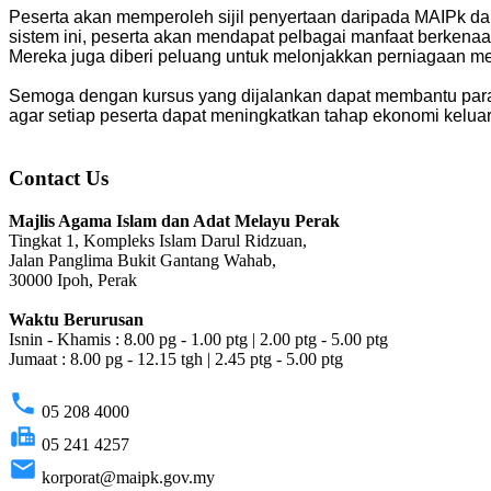
Peserta akan memperoleh sijil penyertaan daripada MAIPk 
sistem ini, peserta akan mendapat pelbagai manfaat berkena
Mereka juga diberi peluang untuk melonjakkan perniagaan mer
Semoga dengan kursus yang dijalankan dapat membantu par
agar setiap peserta dapat meningkatkan tahap ekonomi kelua
Contact Us
Majlis Agama Islam dan Adat Melayu Perak
Tingkat 1, Kompleks Islam Darul Ridzuan,
Jalan Panglima Bukit Gantang Wahab,
30000 Ipoh, Perak
Waktu Berurusan
Isnin - Khamis : 8.00 pg - 1.00 ptg | 2.00 ptg - 5.00 ptg
Jumaat : 8.00 pg - 12.15 tgh | 2.45 ptg - 5.00 ptg
phone
05 208 4000
fax
05 241 4257
email
korporat@maipk.gov.my