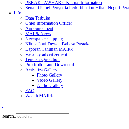
PERAK JAWHAR e-Khairat Information
Senarai Panel Penyedia Perkhidmatan Hibah Negeri Per
Info
Data Terbuka
Chief Information Officer
Announcement
MAIPk News
Newspaper Clipping
Klinik Jawi Dewan Bahasa Pustaka
Laporan Tahunan MAIPk
Vacancy advertisement
Tender / Quotation
Publication and Download
Activities Gallery
Photo Gallery
Video Gallery
Audio Gallery
FAQ
Wadah MAIPk
.
.
search..
.