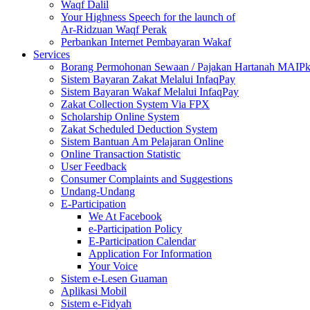
Waqf Dalil
Your Highness Speech for the launch of
Ar-Ridzuan Waqf Perak
Perbankan Internet Pembayaran Wakaf
Services
Borang Permohonan Sewaan / Pajakan Hartanah MAIP
Sistem Bayaran Zakat Melalui InfaqPay
Sistem Bayaran Wakaf Melalui InfaqPay
Zakat Collection System Via FPX
Scholarship Online System
Zakat Scheduled Deduction System
Sistem Bantuan Am Pelajaran Online
Online Transaction Statistic
User Feedback
Consumer Complaints and Suggestions
Undang-Undang
E-Participation
We At Facebook
e-Participation Policy
E-Participation Calendar
Application For Information
Your Voice
Sistem e-Lesen Guaman
Aplikasi Mobil
Sistem e-Fidyah