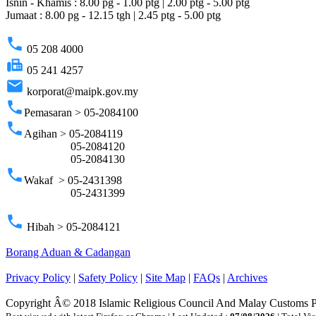
Isnin - Khamis : 8.00 pg - 1.00 ptg | 2.00 ptg - 5.00 ptg
Jumaat : 8.00 pg - 12.15 tgh | 2.45 ptg - 5.00 ptg
phone
05 208 4000
fax
05 241 4257
email
korporat@maipk.gov.my
phone
Pemasaran > 05-2084100
phone
Agihan > 05-2084119
05-2084120
05-2084130
phone
Wakaf > 05-2431398
05-2431399
phone
Hibah > 05-2084121
Borang Aduan & Cadangan
Privacy Policy
|
Safety Policy
|
Site Map
|
FAQs
|
Archives
Copyright Â© 2018 Islamic Religious Council And Malay Customs 