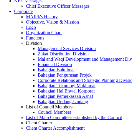
KPE Messages
Chief Executive Officer Messages
Corporate
MAIPk's History
Objective, Vision & Mission
Logo
Organization Chart
Functions
Division
Management Services Division
Zakat Distribution Division
Mal and Waqf Development and Management Div
Financial Division
Bahagian Baitulmal
Bahagian Pengurusan Projek
Corporate Relations and Strategic Planning Divisi
Bahagian Teknologi Maklumat
Bahagian Hal Ehwal Korporat
Bahagian Pemerkasaan Asnaf
Bahagian Undang-Undang
List of Council Members
Council Members
List of Main Committees established by the Council
Client Charter
Client Charter Accomplishment