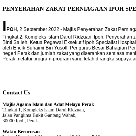
PENYERAHAN ZAKAT PERNIAGAAN IPOH SPECI
I
POH
, 2 September 2022 - Majlis Penyerahan Zakat Perniaga
Tingkat 2, Kompleks Islam Darul Ridzuan, Ipoh. Penyerahan 
Binti Salleh, Ketua Pegawai Eksekutif Ipoh Specialist Hospita
oleh Encik Suhaimi Bin Yusoff, Pengurus Besar Bahagian Pem
negeri Perak dan jumlah zakat yang diserahkan sentiasa me
Perak melalui program-program yang telah dirangka supaya a
Contact Us
Majlis Agama Islam dan Adat Melayu Perak
Tingkat 1, Kompleks Islam Darul Ridzuan,
Jalan Panglima Bukit Gantang Wahab,
30000 Ipoh, Perak
Waktu Berurusan