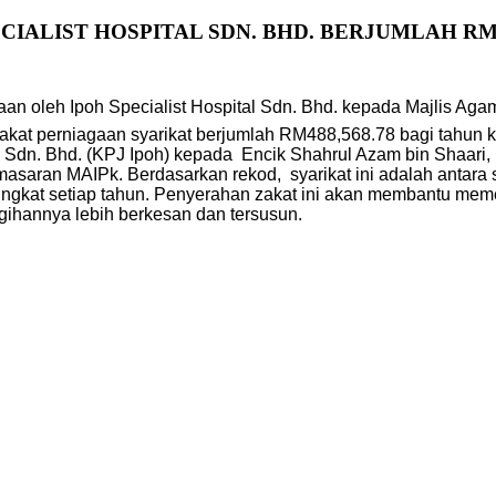
ALIST HOSPITAL SDN. BHD. BERJUMLAH RM48
an oleh Ipoh Specialist Hospital Sdn. Bhd. kepada Majlis Aga
zakat perniagaan syarikat berjumlah RM488,568.78 bagi tahun 
l Sdn. Bhd. (KPJ Ipoh) kepada Encik Shahrul Azam bin Shaari, K
asaran MAIPk. Berdasarkan rekod, syarikat ini adalah antara 
ningkat setiap tahun. Penyerahan zakat ini akan membantu mem
gihannya lebih berkesan dan tersusun.