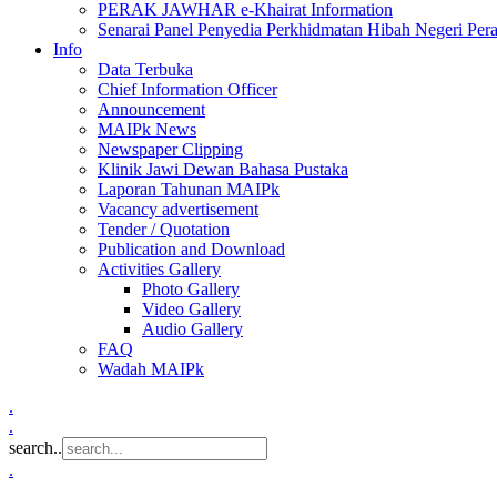
PERAK JAWHAR e-Khairat Information
Senarai Panel Penyedia Perkhidmatan Hibah Negeri Per
Info
Data Terbuka
Chief Information Officer
Announcement
MAIPk News
Newspaper Clipping
Klinik Jawi Dewan Bahasa Pustaka
Laporan Tahunan MAIPk
Vacancy advertisement
Tender / Quotation
Publication and Download
Activities Gallery
Photo Gallery
Video Gallery
Audio Gallery
FAQ
Wadah MAIPk
.
.
search..
.