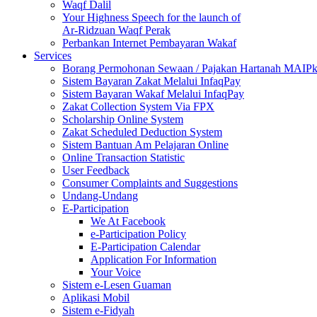
Waqf Dalil
Your Highness Speech for the launch of
Ar-Ridzuan Waqf Perak
Perbankan Internet Pembayaran Wakaf
Services
Borang Permohonan Sewaan / Pajakan Hartanah MAIP
Sistem Bayaran Zakat Melalui InfaqPay
Sistem Bayaran Wakaf Melalui InfaqPay
Zakat Collection System Via FPX
Scholarship Online System
Zakat Scheduled Deduction System
Sistem Bantuan Am Pelajaran Online
Online Transaction Statistic
User Feedback
Consumer Complaints and Suggestions
Undang-Undang
E-Participation
We At Facebook
e-Participation Policy
E-Participation Calendar
Application For Information
Your Voice
Sistem e-Lesen Guaman
Aplikasi Mobil
Sistem e-Fidyah