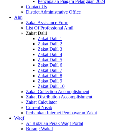
Pencapaian Piagam Pelanggan 2024
Contact Us
District Administrative Office
Alm
Zakat Assistance Form
List Of Professional Amil
Zakat Dalil
Zakat Dalil 1
Zakat Dalil 2
Zakat Dalil 3
Zakat Dalil 4
Zakat Dalil 5
Zakat Dalil 6
Zakat Dalil 7
Zakat Dalil 8
Zakat Dalil 9
Zakat Dalil 10
Zakat Collection Accomplishment
Zakat Distribution Accomplishment
Zakat Calculator
Current Nisab
Perbankan Internet Pembayaran Zakat
Waqf
Ar-Ridzuan Perak Waqf Portal
Borang Wakaf