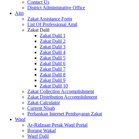
Contact Us
District Administrative Office
Alm
Zakat Assistance Form
List Of Professional Amil
Zakat Dalil
Zakat Dalil 1
Zakat Dalil 2
Zakat Dalil 3
Zakat Dalil 4
Zakat Dalil 5
Zakat Dalil 6
Zakat Dalil 7
Zakat Dalil 8
Zakat Dalil 9
Zakat Dalil 10
Zakat Collection Accomplishment
Zakat Distribution Accomplishment
Zakat Calculator
Current Nisab
Perbankan Internet Pembayaran Zakat
Waqf
Ar-Ridzuan Perak Waqf Portal
Borang Wakaf
Waqf Dalil