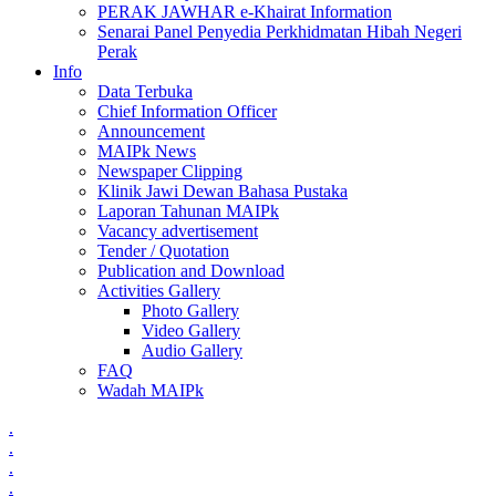
PERAK JAWHAR e-Khairat Information
Senarai Panel Penyedia Perkhidmatan Hibah Negeri
Perak
Info
Data Terbuka
Chief Information Officer
Announcement
MAIPk News
Newspaper Clipping
Klinik Jawi Dewan Bahasa Pustaka
Laporan Tahunan MAIPk
Vacancy advertisement
Tender / Quotation
Publication and Download
Activities Gallery
Photo Gallery
Video Gallery
Audio Gallery
FAQ
Wadah MAIPk
.
.
.
.