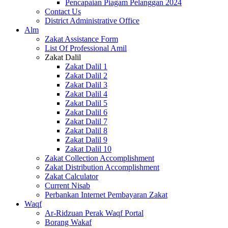
Pencapaian Piagam Pelanggan 2024
Contact Us
District Administrative Office
Alm
Zakat Assistance Form
List Of Professional Amil
Zakat Dalil
Zakat Dalil 1
Zakat Dalil 2
Zakat Dalil 3
Zakat Dalil 4
Zakat Dalil 5
Zakat Dalil 6
Zakat Dalil 7
Zakat Dalil 8
Zakat Dalil 9
Zakat Dalil 10
Zakat Collection Accomplishment
Zakat Distribution Accomplishment
Zakat Calculator
Current Nisab
Perbankan Internet Pembayaran Zakat
Waqf
Ar-Ridzuan Perak Waqf Portal
Borang Wakaf