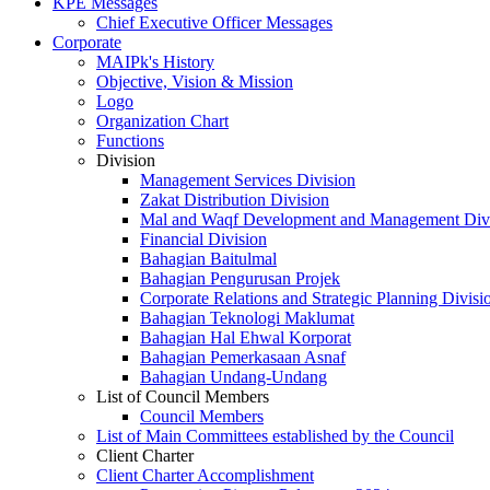
KPE Messages
Chief Executive Officer Messages
Corporate
MAIPk's History
Objective, Vision & Mission
Logo
Organization Chart
Functions
Division
Management Services Division
Zakat Distribution Division
Mal and Waqf Development and Management Div
Financial Division
Bahagian Baitulmal
Bahagian Pengurusan Projek
Corporate Relations and Strategic Planning Divisi
Bahagian Teknologi Maklumat
Bahagian Hal Ehwal Korporat
Bahagian Pemerkasaan Asnaf
Bahagian Undang-Undang
List of Council Members
Council Members
List of Main Committees established by the Council
Client Charter
Client Charter Accomplishment