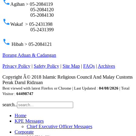
phone
Agihan > 05-2084119
05-2084120
05-2084130
phone
Wakaf > 05-2431398
05-2431399
phone
Hibah > 05-2084121
Borang Aduan & Cadangan
Privacy Policy
|
Safety Policy
|
Site Map
|
FAQs
|
Archives
Copyright Â© 2018 Islamic Religious Council And Malay Customs
Perak Darul Ridzuan
Best viewed with latest Firefox or Chrome | Last Updated :
04/08/2026
| Total
Visitor :
64498747
search..
Home
KPE Messages
Chief Executive Officer Messages
Corporate