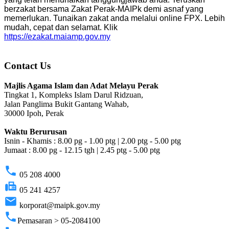
berzakat bersama Zakat Perak-MAIPk demi asnaf yang
memerlukan. Tunaikan zakat anda melalui online FPX. Lebih
mudah, cepat dan selamat. Klik
https://ezakat.maiamp.gov.my
Contact Us
Majlis Agama Islam dan Adat Melayu Perak
Tingkat 1, Kompleks Islam Darul Ridzuan,
Jalan Panglima Bukit Gantang Wahab,
30000 Ipoh, Perak
Waktu Berurusan
Isnin - Khamis : 8.00 pg - 1.00 ptg | 2.00 ptg - 5.00 ptg
Jumaat : 8.00 pg - 12.15 tgh | 2.45 ptg - 5.00 ptg
phone
05 208 4000
fax
05 241 4257
email
korporat@maipk.gov.my
phone
Pemasaran > 05-2084100