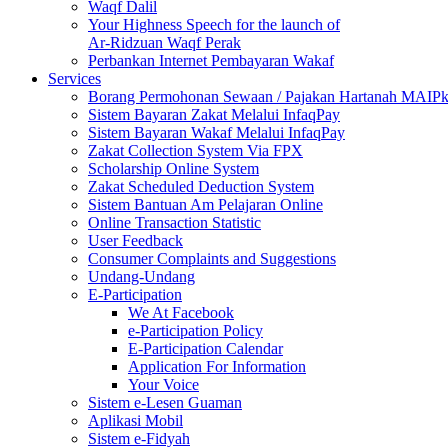
Waqf Dalil
Your Highness Speech for the launch of
Ar-Ridzuan Waqf Perak
Perbankan Internet Pembayaran Wakaf
Services
Borang Permohonan Sewaan / Pajakan Hartanah MAIP
Sistem Bayaran Zakat Melalui InfaqPay
Sistem Bayaran Wakaf Melalui InfaqPay
Zakat Collection System Via FPX
Scholarship Online System
Zakat Scheduled Deduction System
Sistem Bantuan Am Pelajaran Online
Online Transaction Statistic
User Feedback
Consumer Complaints and Suggestions
Undang-Undang
E-Participation
We At Facebook
e-Participation Policy
E-Participation Calendar
Application For Information
Your Voice
Sistem e-Lesen Guaman
Aplikasi Mobil
Sistem e-Fidyah