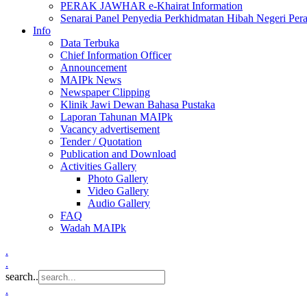
PERAK JAWHAR e-Khairat Information
Senarai Panel Penyedia Perkhidmatan Hibah Negeri Per
Info
Data Terbuka
Chief Information Officer
Announcement
MAIPk News
Newspaper Clipping
Klinik Jawi Dewan Bahasa Pustaka
Laporan Tahunan MAIPk
Vacancy advertisement
Tender / Quotation
Publication and Download
Activities Gallery
Photo Gallery
Video Gallery
Audio Gallery
FAQ
Wadah MAIPk
.
.
search..
.