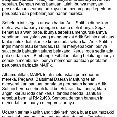
sebulan. Dengan wang bantuan itulah ibunya menyara
persekolahan seorang adiknya dan menampung keperluan
perubatan dan perbelanjaan harian mereka.
Sebelum ini, segala urusan harian Adik Solihin diuruskan
oleh arwah bapanya dengan dibantu oleh ibunya. Sejak
kematian arwah bapa, ibunya terpaksa menguruskannya
sendirian. Ibunyalah yang mengangkat Adik Solihin dari atas
lantai untuk dialihkan ke kerusi roda setiap kali Adik Solihin
ingin mandi atau ke tandas. Hal ini menyebabkan ibunya
sakit pada bahagian tulang belakang. Kerusi roda sedia ada
pula sudah uzur. Bimbang kesihatan tulang belakang ibunya
semakin memburuk, ibunya memohon bantuan peralatan
perubatan daripada MAIPk.
Alhamdulillah, MAIPk telah meluluskan permohonan
mereka. Pegawai Baitulmal Daerah Manjung telah
menyerahkan bantuan peralatan perubatan kepada Adik
Solihin berupa sebuah katil boleh laras dua fungsi, tilam
angin, kerusi roda dan kerusi tandas beroda. Bantuan
tersebut bernilai RM2,498. Semoga dengan bantuan ini
memudahkan ibunya menguruskannya.
Ucapan terima kasih yang tidak terhingga buat para muzakki
yang telah menunaikan tanggungjawab anda. Teruskan