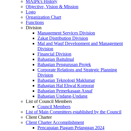
MAIPk's History
Objective, Vision & Mission
Logo
Organization Chart
Functions
Division
Management Services Division
Zakat Distribution Division
Mal and Waqf Development and Management
Division
Financial Division
Bahagian Baitulmal
Bahagian Pengurusan Projek
Corporate Relations and Strategic Planning
Division
Bahagian Teknologi Maklumat
Bahagian Hal Ehwal Korporat
Bahagian Pemerkasaan Asnaf
Bahagian Undang-Undang
List of Council Members
Council Members
List of Main Committees established by the Council
Client Charter
Client Charter Accomplishment
Pencapaian Piagam Pelanggan 2024