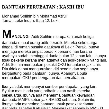
BANTUAN PERUBATAN : KASIH IBU
Mohamad Solihin bin Mohamad Azrul
Taman Lekir Indah, Batu 12, Lekir
M
ANJUNG
- Adik Solihin merupakan anak ketiga
daripada empat orang adik-beradik. Mereka sekeluarga
tinggal di rumah pusaka datuknya di Lekir, Perak. Ibunya
menjaga mereka empat beradik bersendirian kerana
ayahnya sudah meninggal dunia bulan 12 tahun lalu. Ibunya
tidak bekerja kerana menjaganya dan adik-beradik yang lain.
Adik Solihin merupakan pesakit OKU terlantar sejak lahir.
Dia tidak dapat menguruskan diri sendiri dan segalanya
bergantung pada bantuan ibunya. Abangnya pula
merupakan OKU pendengaran dan percakapan.
Ibunya tidak mempunyai sumber pendapatan yang lain.
Syukur masih ada yang prihatin akan nasib mereka
sekeluarga. Ibunya ada menerima bantuan kewangan
daripada MAIPk sebanyak RM500 sebulan. Selain itu,
ibunya ada menerima bantuan untuk pesakit terlantar
daripada Jabatan Kebajikan Masyarakat sebanyak RM500