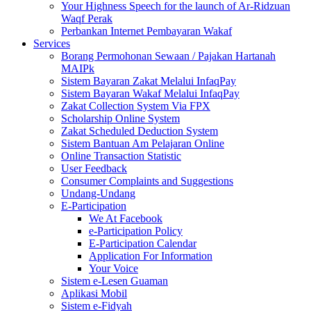
Your Highness Speech for the launch of Ar-Ridzuan
Waqf Perak
Perbankan Internet Pembayaran Wakaf
Services
Borang Permohonan Sewaan / Pajakan Hartanah
MAIPk
Sistem Bayaran Zakat Melalui InfaqPay
Sistem Bayaran Wakaf Melalui InfaqPay
Zakat Collection System Via FPX
Scholarship Online System
Zakat Scheduled Deduction System
Sistem Bantuan Am Pelajaran Online
Online Transaction Statistic
User Feedback
Consumer Complaints and Suggestions
Undang-Undang
E-Participation
We At Facebook
e-Participation Policy
E-Participation Calendar
Application For Information
Your Voice
Sistem e-Lesen Guaman
Aplikasi Mobil
Sistem e-Fidyah