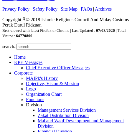
Privacy Policy
|
Safety Policy
|
Site Map
|
FAQs
|
Archives
Copyright Â© 2018 Islamic Religious Council And Malay Customs
Perak Darul Ridzuan
Best viewed with latest Firefox or Chrome | Last Updated :
07/08/2026
| Total
Visitor :
64770800
search..
Home
KPE Messages
Chief Executive Officer Messages
Corporate
MAIPk's History
Objective, Vision & Mission
Logo
Organization Chart
Functions
Division
Management Services Division
Zakat Distribution Division
Mal and Waqf Development and Management
Division
Financial Division