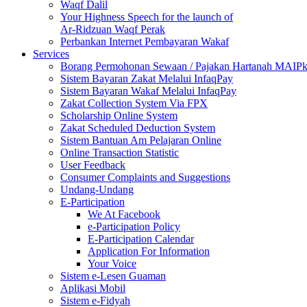
Waqf Dalil
Your Highness Speech for the launch of
Ar-Ridzuan Waqf Perak
Perbankan Internet Pembayaran Wakaf
Services
Borang Permohonan Sewaan / Pajakan Hartanah MAIP
Sistem Bayaran Zakat Melalui InfaqPay
Sistem Bayaran Wakaf Melalui InfaqPay
Zakat Collection System Via FPX
Scholarship Online System
Zakat Scheduled Deduction System
Sistem Bantuan Am Pelajaran Online
Online Transaction Statistic
User Feedback
Consumer Complaints and Suggestions
Undang-Undang
E-Participation
We At Facebook
e-Participation Policy
E-Participation Calendar
Application For Information
Your Voice
Sistem e-Lesen Guaman
Aplikasi Mobil
Sistem e-Fidyah