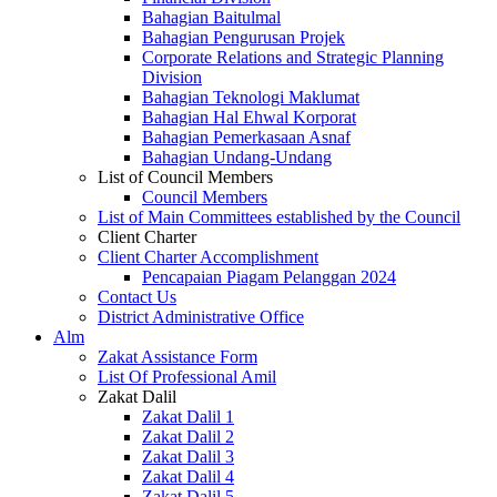
Bahagian Baitulmal
Bahagian Pengurusan Projek
Corporate Relations and Strategic Planning
Division
Bahagian Teknologi Maklumat
Bahagian Hal Ehwal Korporat
Bahagian Pemerkasaan Asnaf
Bahagian Undang-Undang
List of Council Members
Council Members
List of Main Committees established by the Council
Client Charter
Client Charter Accomplishment
Pencapaian Piagam Pelanggan 2024
Contact Us
District Administrative Office
Alm
Zakat Assistance Form
List Of Professional Amil
Zakat Dalil
Zakat Dalil 1
Zakat Dalil 2
Zakat Dalil 3
Zakat Dalil 4
Zakat Dalil 5