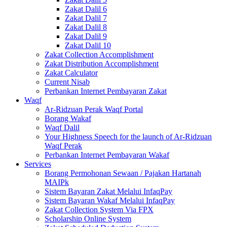
Zakat Dalil 6
Zakat Dalil 7
Zakat Dalil 8
Zakat Dalil 9
Zakat Dalil 10
Zakat Collection Accomplishment
Zakat Distribution Accomplishment
Zakat Calculator
Current Nisab
Perbankan Internet Pembayaran Zakat
Waqf
Ar-Ridzuan Perak Waqf Portal
Borang Wakaf
Waqf Dalil
Your Highness Speech for the launch of Ar-Ridzuan
Waqf Perak
Perbankan Internet Pembayaran Wakaf
Services
Borang Permohonan Sewaan / Pajakan Hartanah
MAIPk
Sistem Bayaran Zakat Melalui InfaqPay
Sistem Bayaran Wakaf Melalui InfaqPay
Zakat Collection System Via FPX
Scholarship Online System