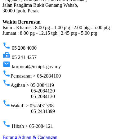
Jalan Panglima Bukit Gantang Wahab,
30000 Ipoh, Perak
Waktu Berurusan
Isnin - Khamis : 8.00 pg - 1.00 ptg | 2.00 ptg - 5.00 ptg
Jumaat : 8.00 pg - 12.15 tgh | 2.45 ptg - 5.00 ptg
phone
05 208 4000
fax
05 241 4257
email
korporat@maipk.gov.my
phone
Pemasaran > 05-2084100
phone
Agihan > 05-2084119
05-2084120
05-2084130
phone
Wakaf > 05-2431398
05-2431399
phone
Hibah > 05-2084121
Borang Aduan & Cadangan