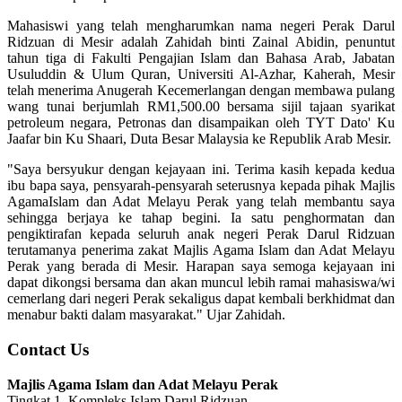
Mahasiswi yang telah mengharumkan nama negeri Perak Darul
Ridzuan di Mesir adalah Zahidah binti Zainal Abidin, penuntut
tahun tiga di Fakulti Pengajian Islam dan Bahasa Arab, Jabatan
Usuluddin & Ulum Quran, Universiti Al-Azhar, Kaherah, Mesir
telah menerima Anugerah Kecemerlangan dengan membawa pulang
wang tunai berjumlah RM1,500.00 bersama sijil tajaan syarikat
petroleum negara, Petronas dan disampaikan oleh TYT Dato' Ku
Jaafar bin Ku Shaari, Duta Besar Malaysia ke Republik Arab Mesir.
"Saya bersyukur dengan kejayaan ini. Terima kasih kepada kedua
ibu bapa saya, pensyarah-pensyarah seterusnya kepada pihak Majlis
AgamaIslam dan Adat Melayu Perak yang telah membantu saya
sehingga berjaya ke tahap begini. Ia satu penghormatan dan
pengiktirafan kepada seluruh anak negeri Perak Darul Ridzuan
terutamanya penerima zakat Majlis Agama Islam dan Adat Melayu
Perak yang berada di Mesir. Harapan saya semoga kejayaan ini
dapat dikongsi bersama dan akan muncul lebih ramai mahasiswa/wi
cemerlang dari negeri Perak sekaligus dapat kembali berkhidmat dan
menabur bakti dalam masyarakat." Ujar Zahidah.
Contact Us
Majlis Agama Islam dan Adat Melayu Perak
Tingkat 1, Kompleks Islam Darul Ridzuan,