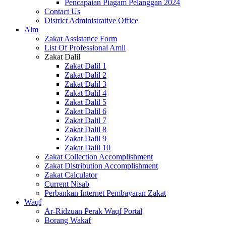
Pencapaian Piagam Pelanggan 2024
Contact Us
District Administrative Office
Alm
Zakat Assistance Form
List Of Professional Amil
Zakat Dalil
Zakat Dalil 1
Zakat Dalil 2
Zakat Dalil 3
Zakat Dalil 4
Zakat Dalil 5
Zakat Dalil 6
Zakat Dalil 7
Zakat Dalil 8
Zakat Dalil 9
Zakat Dalil 10
Zakat Collection Accomplishment
Zakat Distribution Accomplishment
Zakat Calculator
Current Nisab
Perbankan Internet Pembayaran Zakat
Waqf
Ar-Ridzuan Perak Waqf Portal
Borang Wakaf