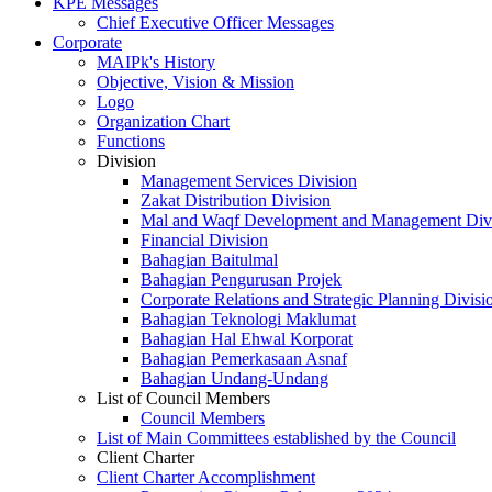
KPE Messages
Chief Executive Officer Messages
Corporate
MAIPk's History
Objective, Vision & Mission
Logo
Organization Chart
Functions
Division
Management Services Division
Zakat Distribution Division
Mal and Waqf Development and Management Div
Financial Division
Bahagian Baitulmal
Bahagian Pengurusan Projek
Corporate Relations and Strategic Planning Divisi
Bahagian Teknologi Maklumat
Bahagian Hal Ehwal Korporat
Bahagian Pemerkasaan Asnaf
Bahagian Undang-Undang
List of Council Members
Council Members
List of Main Committees established by the Council
Client Charter
Client Charter Accomplishment