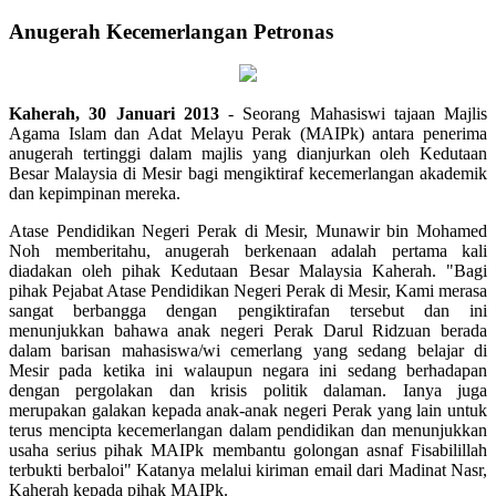
Anugerah Kecemerlangan Petronas
Kaherah, 30 Januari 2013
- Seorang Mahasiswi tajaan Majlis
Agama Islam dan Adat Melayu Perak (MAIPk) antara penerima
anugerah tertinggi dalam majlis yang dianjurkan oleh Kedutaan
Besar Malaysia di Mesir bagi mengiktiraf kecemerlangan akademik
dan kepimpinan mereka.
Atase Pendidikan Negeri Perak di Mesir, Munawir bin Mohamed
Noh memberitahu, anugerah berkenaan adalah pertama kali
diadakan oleh pihak Kedutaan Besar Malaysia Kaherah. "Bagi
pihak Pejabat Atase Pendidikan Negeri Perak di Mesir, Kami merasa
sangat berbangga dengan pengiktirafan tersebut dan ini
menunjukkan bahawa anak negeri Perak Darul Ridzuan berada
dalam barisan mahasiswa/wi cemerlang yang sedang belajar di
Mesir pada ketika ini walaupun negara ini sedang berhadapan
dengan pergolakan dan krisis politik dalaman. Ianya juga
merupakan galakan kepada anak-anak negeri Perak yang lain untuk
terus mencipta kecemerlangan dalam pendidikan dan menunjukkan
usaha serius pihak MAIPk membantu golongan asnaf Fisabilillah
terbukti berbaloi" Katanya melalui kiriman email dari Madinat Nasr,
Kaherah kepada pihak MAIPk.