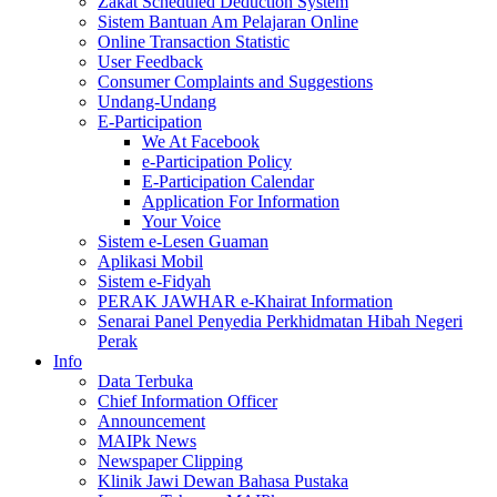
Zakat Scheduled Deduction System
Sistem Bantuan Am Pelajaran Online
Online Transaction Statistic
User Feedback
Consumer Complaints and Suggestions
Undang-Undang
E-Participation
We At Facebook
e-Participation Policy
E-Participation Calendar
Application For Information
Your Voice
Sistem e-Lesen Guaman
Aplikasi Mobil
Sistem e-Fidyah
PERAK JAWHAR e-Khairat Information
Senarai Panel Penyedia Perkhidmatan Hibah Negeri
Perak
Info
Data Terbuka
Chief Information Officer
Announcement
MAIPk News
Newspaper Clipping
Klinik Jawi Dewan Bahasa Pustaka