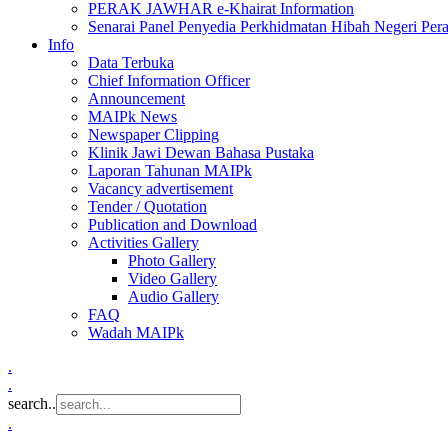
PERAK JAWHAR e-Khairat Information
Senarai Panel Penyedia Perkhidmatan Hibah Negeri Per
Info
Data Terbuka
Chief Information Officer
Announcement
MAIPk News
Newspaper Clipping
Klinik Jawi Dewan Bahasa Pustaka
Laporan Tahunan MAIPk
Vacancy advertisement
Tender / Quotation
Publication and Download
Activities Gallery
Photo Gallery
Video Gallery
Audio Gallery
FAQ
Wadah MAIPk
.
.
search..
.