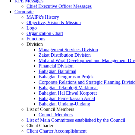
KPE Messages
Chief Executive Officer Messages
Corporate
MAIPk's History
Objective, Vision & Mission
Logo
Organization Chart
Functions
Division
Management Services Division
Zakat Distribution Division
Mal and Waqf Development and Management Div
Financial Division
Bahagian Baitulmal
Bahagian Pengurusan Projek
Corporate Relations and Strategic Planning Divisi
Bahagian Teknologi Maklumat
Bahagian Hal Ehwal Korporat
Bahagian Pemerkasaan Asnaf
Bahagian Undang-Undang
List of Council Members
Council Members
List of Main Committees established by the Council
Client Charter
Client Charter Accomplishment