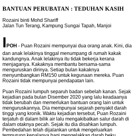
BANTUAN PERUBATAN : TEDUHAN KASIH
Rozaini binti Mohd Shariff
Jalan Tun Terang, Kampung Sungai Tapah, Manjoi
I
POH
- Puan Rozaini mempunyai dua orang anak. Kini, dia
dan anak lelakinya tinggal menumpang di rumah kakak
kandungnya. Anak lelakinya itu tidak bekerja kerana
menjaganya. Kakaknya membantu bersama-sama
menguruskan dirinya. Setiap bulan kakaknya
menyumbangkan RM150 untuk kegunaan mereka. Puan
Rozaini tidak mempunyai pendapatan lain.
Puan Rozaini lumpuh separuh badan sebelah kanan. Sejak
kejadian pada bulan Disember 2020 yang lalu keadaanya
tidak berubah dan memerlukan bantuan orang lain untuk
menguruskannya. Dia mempunyai sejarah penyakit darah
tinggi yang kronik. Waktu kejadian tersebut, Puan Rozaini
terjatuh di dalam bilik air lalu mengakibatkan salur darah di
dalam otaknya pecah. Sejak itu dia disahkan lumpuh.
Pembedahan telah dijalankan untuk mengeluarkan
tempurung kepalanya bagi mengelakkan darah beku