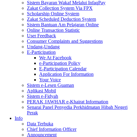
Sistem Bayaran Wakaf Melalui InfaqPay
Zakat Collection System Via FPX
Scholarship Online System
Zakat Scheduled Deduction System
Sistem Bantuan Am Pelajaran Online
Online Transaction Statistic
User Feedback
Consumer Complaints and Suggestions
Undang-Undang
E-Participation
We At Facebook
e-Participation Policy
E-Participation Calendar
Application For Information
Your Voice
Sistem e-Lesen Guaman
Aplikasi Mobil
Sistem e-Fidyah
PERAK JAWHAR e-Khairat Information
Senarai Panel Penyedia Perkhidmatan Hibah Negeri
Perak
Info
Data Terbuka
Chief Information Officer
Announcement