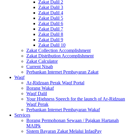
Zakat Dalil 2
Zakat Dalil 3
Zakat Dalil 4
Zakat Dalil 5
Zakat Dalil 6
Zakat Dalil 7
Zakat Dalil 8
Zakat Dalil 9
Zakat Dalil 10
Zakat Collection Accomplishment
Zakat Distribution Accomplishment
Zakat Calculator
Current Nisab
Perbankan Internet Pembayaran Zakat
Waqf
Ar-Ridzuan Perak Waqf Portal
Borang Wakaf
Waqf Dalil
Your Highness Speech for the launch of Ar-Ridzuan
Waqf Perak
Perbankan Internet Pembayaran Wakaf
Services
Borang Permohonan Sewaan / Pajakan Hartanah
MAIPk
Sistem Bayaran Zakat Melalui InfaqPay