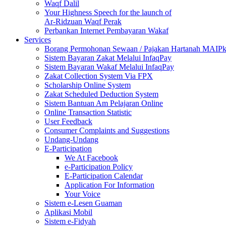
Waqf Dalil
Your Highness Speech for the launch of
Ar-Ridzuan Waqf Perak
Perbankan Internet Pembayaran Wakaf
Services
Borang Permohonan Sewaan / Pajakan Hartanah MAIP
Sistem Bayaran Zakat Melalui InfaqPay
Sistem Bayaran Wakaf Melalui InfaqPay
Zakat Collection System Via FPX
Scholarship Online System
Zakat Scheduled Deduction System
Sistem Bantuan Am Pelajaran Online
Online Transaction Statistic
User Feedback
Consumer Complaints and Suggestions
Undang-Undang
E-Participation
We At Facebook
e-Participation Policy
E-Participation Calendar
Application For Information
Your Voice
Sistem e-Lesen Guaman
Aplikasi Mobil
Sistem e-Fidyah