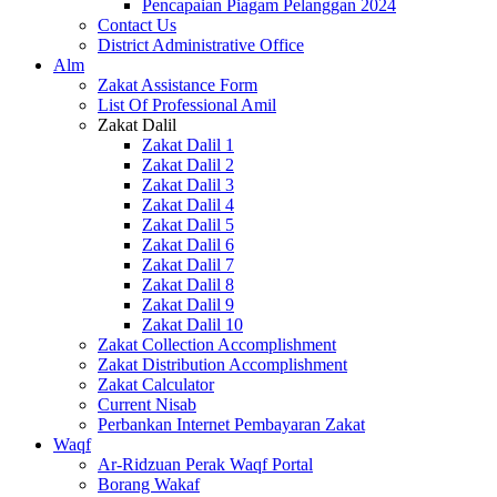
Pencapaian Piagam Pelanggan 2024
Contact Us
District Administrative Office
Alm
Zakat Assistance Form
List Of Professional Amil
Zakat Dalil
Zakat Dalil 1
Zakat Dalil 2
Zakat Dalil 3
Zakat Dalil 4
Zakat Dalil 5
Zakat Dalil 6
Zakat Dalil 7
Zakat Dalil 8
Zakat Dalil 9
Zakat Dalil 10
Zakat Collection Accomplishment
Zakat Distribution Accomplishment
Zakat Calculator
Current Nisab
Perbankan Internet Pembayaran Zakat
Waqf
Ar-Ridzuan Perak Waqf Portal
Borang Wakaf