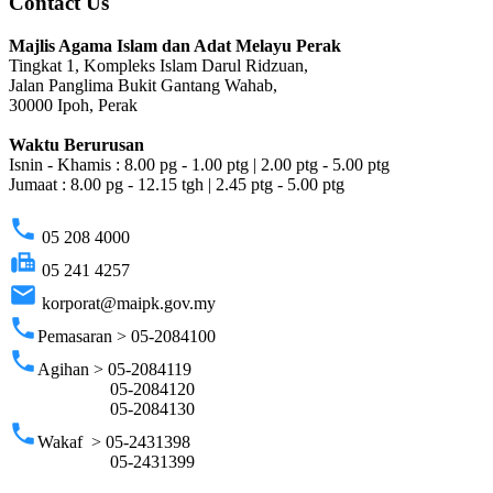
Contact Us
Majlis Agama Islam dan Adat Melayu Perak
Tingkat 1, Kompleks Islam Darul Ridzuan,
Jalan Panglima Bukit Gantang Wahab,
30000 Ipoh, Perak
Waktu Berurusan
Isnin - Khamis : 8.00 pg - 1.00 ptg | 2.00 ptg - 5.00 ptg
Jumaat : 8.00 pg - 12.15 tgh | 2.45 ptg - 5.00 ptg
phone
05 208 4000
fax
05 241 4257
email
korporat@maipk.gov.my
phone
Pemasaran > 05-2084100
phone
Agihan > 05-2084119
05-2084120
05-2084130
phone
Wakaf > 05-2431398
05-2431399