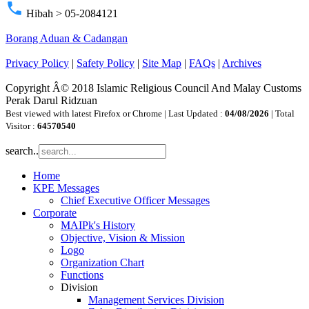
phone
Hibah > 05-2084121
Borang Aduan & Cadangan
Privacy Policy
|
Safety Policy
|
Site Map
|
FAQs
|
Archives
Copyright Â© 2018 Islamic Religious Council And Malay Customs
Perak Darul Ridzuan
Best viewed with latest Firefox or Chrome | Last Updated :
04/08/2026
| Total
Visitor :
64570540
search..
Home
KPE Messages
Chief Executive Officer Messages
Corporate
MAIPk's History
Objective, Vision & Mission
Logo
Organization Chart
Functions
Division
Management Services Division