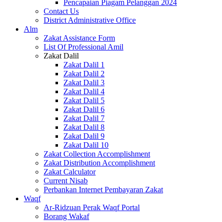
Pencapaian Piagam Pelanggan 2024
Contact Us
District Administrative Office
Alm
Zakat Assistance Form
List Of Professional Amil
Zakat Dalil
Zakat Dalil 1
Zakat Dalil 2
Zakat Dalil 3
Zakat Dalil 4
Zakat Dalil 5
Zakat Dalil 6
Zakat Dalil 7
Zakat Dalil 8
Zakat Dalil 9
Zakat Dalil 10
Zakat Collection Accomplishment
Zakat Distribution Accomplishment
Zakat Calculator
Current Nisab
Perbankan Internet Pembayaran Zakat
Waqf
Ar-Ridzuan Perak Waqf Portal
Borang Wakaf