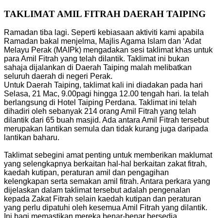
TAKLIMAT AMIL FITRAH DAERAH TAIPING
Ramadan tiba lagi. Seperti kebiasaan aktiviti kami apabila
Ramadan bakal menjelma, Majlis Agama Islam dan ‘Adat
Melayu Perak (MAIPk) mengadakan sesi taklimat khas untuk
para Amil Fitrah yang telah dilantik. Taklimat ini bukan
sahaja dijalankan di Daerah Taiping malah melibatkan
seluruh daerah di negeri Perak.
Untuk Daerah Taiping, taklimat kali ini diadakan pada hari
Selasa, 21 Mac, 9.00pagi hingga 12.00 tengah hari. Ia telah
berlangsung di Hotel Taiping Perdana. Taklimat ini telah
dihadiri oleh sebanyak 214 orang Amil Fitrah yang telah
dilantik dari 65 buah masjid. Ada antara Amil Fitrah tersebut
merupakan lantikan semula dan tidak kurang juga daripada
lantikan baharu.
Taklimat sebegini amat penting untuk memberikan maklumat
yang selengkapnya berkaitan hal-hal berkaitan zakat fitrah,
kaedah kutipan, peraturan amil dan pengagihan
kelengkapan serta semakan amil fitrah. Antara perkara yang
dijelaskan dalam taklimat tersebut adalah pengenalan
kepada Zakat Fitrah selain kaedah kutipan dan peraturan
yang perlu dipatuhi oleh kesemua Amil Fitrah yang dilantik.
Ini bagi memastikan mereka benar-benar bersedia