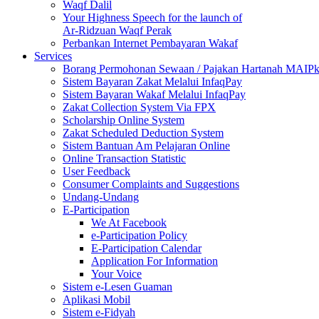
Waqf Dalil
Your Highness Speech for the launch of
Ar-Ridzuan Waqf Perak
Perbankan Internet Pembayaran Wakaf
Services
Borang Permohonan Sewaan / Pajakan Hartanah MAIP
Sistem Bayaran Zakat Melalui InfaqPay
Sistem Bayaran Wakaf Melalui InfaqPay
Zakat Collection System Via FPX
Scholarship Online System
Zakat Scheduled Deduction System
Sistem Bantuan Am Pelajaran Online
Online Transaction Statistic
User Feedback
Consumer Complaints and Suggestions
Undang-Undang
E-Participation
We At Facebook
e-Participation Policy
E-Participation Calendar
Application For Information
Your Voice
Sistem e-Lesen Guaman
Aplikasi Mobil
Sistem e-Fidyah