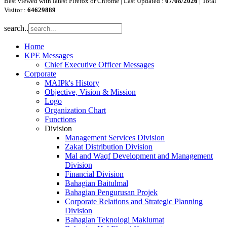
Best viewed with latest Firefox or Chrome | Last Updated :
07/08/2026
| Total
Visitor :
64629889
search..
Home
KPE Messages
Chief Executive Officer Messages
Corporate
MAIPk's History
Objective, Vision & Mission
Logo
Organization Chart
Functions
Division
Management Services Division
Zakat Distribution Division
Mal and Waqf Development and Management
Division
Financial Division
Bahagian Baitulmal
Bahagian Pengurusan Projek
Corporate Relations and Strategic Planning
Division
Bahagian Teknologi Maklumat