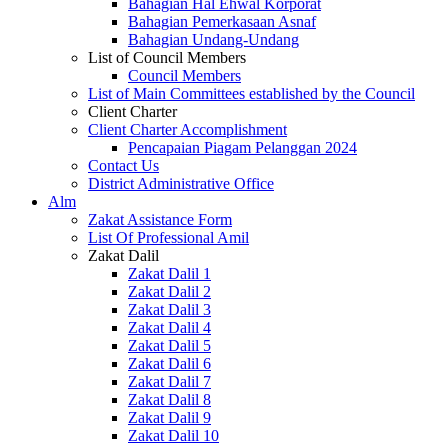
Bahagian Hal Ehwal Korporat
Bahagian Pemerkasaan Asnaf
Bahagian Undang-Undang
List of Council Members
Council Members
List of Main Committees established by the Council
Client Charter
Client Charter Accomplishment
Pencapaian Piagam Pelanggan 2024
Contact Us
District Administrative Office
Alm
Zakat Assistance Form
List Of Professional Amil
Zakat Dalil
Zakat Dalil 1
Zakat Dalil 2
Zakat Dalil 3
Zakat Dalil 4
Zakat Dalil 5
Zakat Dalil 6
Zakat Dalil 7
Zakat Dalil 8
Zakat Dalil 9
Zakat Dalil 10