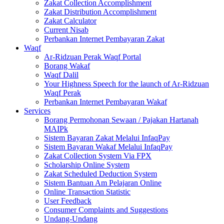
Zakat Collection Accomplishment
Zakat Distribution Accomplishment
Zakat Calculator
Current Nisab
Perbankan Internet Pembayaran Zakat
Waqf
Ar-Ridzuan Perak Waqf Portal
Borang Wakaf
Waqf Dalil
Your Highness Speech for the launch of Ar-Ridzuan
Waqf Perak
Perbankan Internet Pembayaran Wakaf
Services
Borang Permohonan Sewaan / Pajakan Hartanah
MAIPk
Sistem Bayaran Zakat Melalui InfaqPay
Sistem Bayaran Wakaf Melalui InfaqPay
Zakat Collection System Via FPX
Scholarship Online System
Zakat Scheduled Deduction System
Sistem Bantuan Am Pelajaran Online
Online Transaction Statistic
User Feedback
Consumer Complaints and Suggestions
Undang-Undang