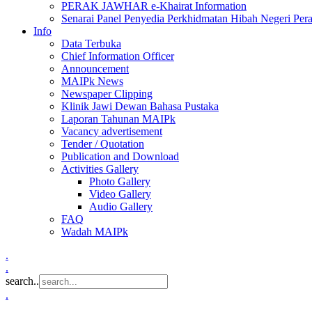
PERAK JAWHAR e-Khairat Information
Senarai Panel Penyedia Perkhidmatan Hibah Negeri Per
Info
Data Terbuka
Chief Information Officer
Announcement
MAIPk News
Newspaper Clipping
Klinik Jawi Dewan Bahasa Pustaka
Laporan Tahunan MAIPk
Vacancy advertisement
Tender / Quotation
Publication and Download
Activities Gallery
Photo Gallery
Video Gallery
Audio Gallery
FAQ
Wadah MAIPk
.
.
search..
.