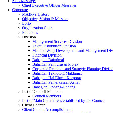
KPE Messages
Chief Executive Officer Messages
Corporate
MAIPk's History
Objective, Vision & Mission
Logo
Organization Chart
Functions
Division
Management Services Division
Zakat Distribution Division
Mal and Waqf Development and Management Div
Financial Division
Bahagian Baitulmal
Bahagian Pengurusan Projek
Corporate Relations and Strategic Planning Divisi
Bahagian Teknologi Maklumat
Bahagian Hal Ehwal Korporat
Bahagian Pemerkasaan Asnaf
Bahagian Undang-Undang
List of Council Members
Council Members
List of Main Committees established by the Council
Client Charter
Client Charter Accomplishment