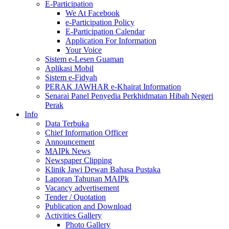
E-Participation
We At Facebook
e-Participation Policy
E-Participation Calendar
Application For Information
Your Voice
Sistem e-Lesen Guaman
Aplikasi Mobil
Sistem e-Fidyah
PERAK JAWHAR e-Khairat Information
Senarai Panel Penyedia Perkhidmatan Hibah Negeri
Perak
Info
Data Terbuka
Chief Information Officer
Announcement
MAIPk News
Newspaper Clipping
Klinik Jawi Dewan Bahasa Pustaka
Laporan Tahunan MAIPk
Vacancy advertisement
Tender / Quotation
Publication and Download
Activities Gallery
Photo Gallery