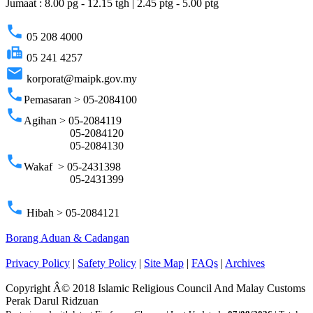
Jumaat : 8.00 pg - 12.15 tgh | 2.45 ptg - 5.00 ptg
phone
05 208 4000
fax
05 241 4257
email
korporat@maipk.gov.my
phone
Pemasaran > 05-2084100
phone
Agihan > 05-2084119
05-2084120
05-2084130
phone
Wakaf > 05-2431398
05-2431399
phone
Hibah > 05-2084121
Borang Aduan & Cadangan
Privacy Policy
|
Safety Policy
|
Site Map
|
FAQs
|
Archives
Copyright Â© 2018 Islamic Religious Council And Malay Customs
Perak Darul Ridzuan