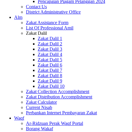
Pencapaian Piagam Pelanggan 2024
Contact Us
District Administrative Office
Alm
Zakat Assistance Form
List Of Professional Amil
Zakat Dalil
Zakat Dalil 1
Zakat Dalil 2
Zakat Dalil 3
Zakat Dalil 4
Zakat Dalil 5
Zakat Dalil 6
Zakat Dalil 7
Zakat Dalil 8
Zakat Dalil 9
Zakat Dalil 10
Zakat Collection Accomplishment
Zakat Distribution Accomplishment
Zakat Calculator
Current Nisab
Perbankan Internet Pembayaran Zakat
Waqf
Ar-Ridzuan Perak Waqf Portal
Borang Wakaf