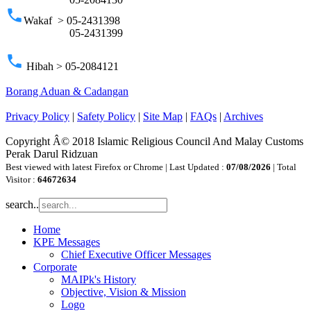
phone
Wakaf > 05-2431398
05-2431399
phone
Hibah > 05-2084121
Borang Aduan & Cadangan
Privacy Policy
|
Safety Policy
|
Site Map
|
FAQs
|
Archives
Copyright Â© 2018 Islamic Religious Council And Malay Customs
Perak Darul Ridzuan
Best viewed with latest Firefox or Chrome | Last Updated :
07/08/2026
| Total
Visitor :
64672634
search..
Home
KPE Messages
Chief Executive Officer Messages
Corporate
MAIPk's History
Objective, Vision & Mission
Logo