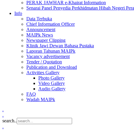
PERAK JAWHAR e-Khairat Information
Senarai Panel Penyedia Perkhidmatan Hibah Negeri Per
Info
Data Terbuka
Chief Information Officer
Announcement
MAIPk News
Newspaper Clipping
Klinik Jawi Dewan Bahasa Pustaka
Laporan Tahunan MAIPk
Vacancy advertisement
Tender / Quotation
Publication and Download
Activities Gallery
Photo Gallery
Video Gallery
Audio Gallery
FAQ
Wadah MAIPk
.
.
search..
.