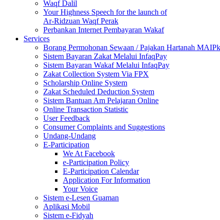
Waqf Dalil
Your Highness Speech for the launch of
Ar-Ridzuan Waqf Perak
Perbankan Internet Pembayaran Wakaf
Services
Borang Permohonan Sewaan / Pajakan Hartanah MAIP
Sistem Bayaran Zakat Melalui InfaqPay
Sistem Bayaran Wakaf Melalui InfaqPay
Zakat Collection System Via FPX
Scholarship Online System
Zakat Scheduled Deduction System
Sistem Bantuan Am Pelajaran Online
Online Transaction Statistic
User Feedback
Consumer Complaints and Suggestions
Undang-Undang
E-Participation
We At Facebook
e-Participation Policy
E-Participation Calendar
Application For Information
Your Voice
Sistem e-Lesen Guaman
Aplikasi Mobil
Sistem e-Fidyah