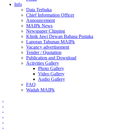
Info
Data Terbuka
Chief Information Officer
Announcement
MAIPk News
Newspaper Clipping
Klinik Jawi Dewan Bahasa Pustaka
Laporan Tahunan MAIPk
Vacancy advertisement
Tender / Quotation
Publication and Download
Activities Gallery
Photo Gallery
Video Gallery
Audio Gallery
FAQ
Wadah MAIPk
.
.
.
.
.
.
.