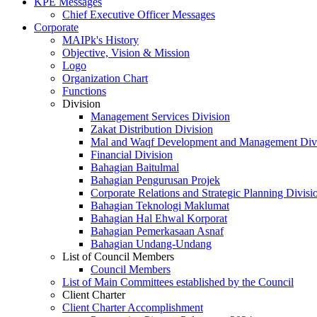
KPE Messages
Chief Executive Officer Messages
Corporate
MAIPk's History
Objective, Vision & Mission
Logo
Organization Chart
Functions
Division
Management Services Division
Zakat Distribution Division
Mal and Waqf Development and Management Div
Financial Division
Bahagian Baitulmal
Bahagian Pengurusan Projek
Corporate Relations and Strategic Planning Divisi
Bahagian Teknologi Maklumat
Bahagian Hal Ehwal Korporat
Bahagian Pemerkasaan Asnaf
Bahagian Undang-Undang
List of Council Members
Council Members
List of Main Committees established by the Council
Client Charter
Client Charter Accomplishment