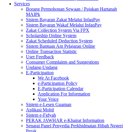
Services
Borang Permohonan Sewaan / Pajakan Hartanah
MAIPk
Sistem Bayaran Zakat Melalui InfaqPay
Sistem Bayaran Wakaf Melalui InfaqPay
Zakat Collection System Via FPX
Scholarship Online System
Zakat Scheduled Deduction System
Sistem Bantuan Am Pelajaran Online
Online Transaction Statistic
User Feedback
Consumer Complaints and Suggestions
Undang-Undang
E-Participation
We At Facebook
e-Participation Policy
E-Participation Calendar
Application For Information
Your Voice
Sistem e-Lesen Guaman
Aplikasi Mobil
Sistem e-Fidyah
PERAK JAWHAR e-Khairat Information
Senarai Panel Penyedia Perkhidmatan Hibah Negeri
Perak