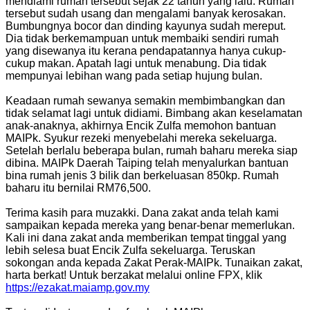
mendiami rumah tersebut sejak 22 tahun yang lalu. Rumah
tersebut sudah usang dan mengalami banyak kerosakan.
Bumbungnya bocor dan dinding kayunya sudah mereput.
Dia tidak berkemampuan untuk membaiki sendiri rumah
yang disewanya itu kerana pendapatannya hanya cukup-
cukup makan. Apatah lagi untuk menabung. Dia tidak
mempunyai lebihan wang pada setiap hujung bulan.
Keadaan rumah sewanya semakin membimbangkan dan
tidak selamat lagi untuk didiami. Bimbang akan keselamatan
anak-anaknya, akhirnya Encik Zulfa memohon bantuan
MAIPk. Syukur rezeki menyebelahi mereka sekeluarga.
Setelah berlalu beberapa bulan, rumah baharu mereka siap
dibina. MAIPk Daerah Taiping telah menyalurkan bantuan
bina rumah jenis 3 bilik dan berkeluasan 850kp. Rumah
baharu itu bernilai RM76,500.
Terima kasih para muzakki. Dana zakat anda telah kami
sampaikan kepada mereka yang benar-benar memerlukan.
Kali ini dana zakat anda memberikan tempat tinggal yang
lebih selesa buat Encik Zulfa sekeluarga. Teruskan
sokongan anda kepada Zakat Perak-MAIPk. Tunaikan zakat,
harta berkat! Untuk berzakat melalui online FPX, klik
https://ezakat.maiamp.gov.my