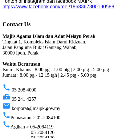
Tonton di Instagram dan facebook MAIPk
https://www.facebook.com/reel/1868367300190588
Contact Us
Majlis Agama Islam dan Adat Melayu Perak
Tingkat 1, Kompleks Islam Darul Ridzuan,
Jalan Panglima Bukit Gantang Wahab,
30000 Ipoh, Perak
Waktu Berurusan
Isnin - Khamis : 8.00 pg - 1.00 ptg | 2.00 ptg - 5.00 ptg
Jumaat : 8.00 pg - 12.15 tgh | 2.45 ptg - 5.00 ptg
phone
05 208 4000
fax
05 241 4257
email
korporat@maipk.gov.my
phone
Pemasaran > 05-2084100
phone
Agihan > 05-2084119
05-2084120
05-2084130