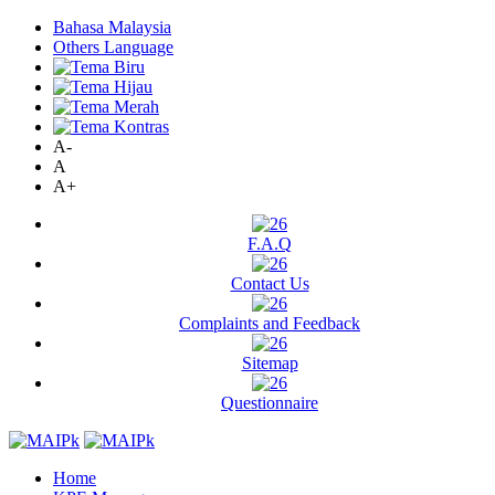
Bahasa Malaysia
Others Language
A-
A
A+
F.A.Q
Contact Us
Complaints and Feedback
Sitemap
Questionnaire
Home