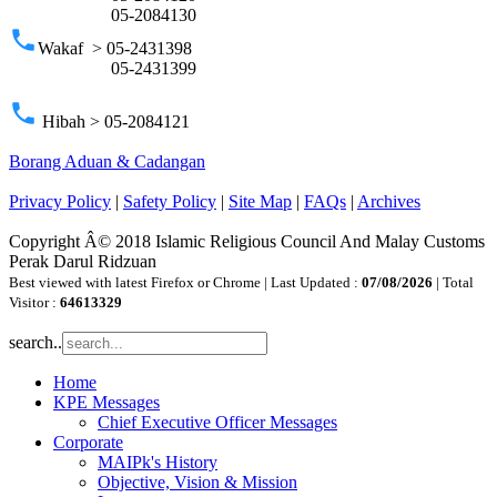
05-2084130
phone
Wakaf > 05-2431398
05-2431399
phone
Hibah > 05-2084121
Borang Aduan & Cadangan
Privacy Policy
|
Safety Policy
|
Site Map
|
FAQs
|
Archives
Copyright Â© 2018 Islamic Religious Council And Malay Customs
Perak Darul Ridzuan
Best viewed with latest Firefox or Chrome | Last Updated :
07/08/2026
| Total
Visitor :
64613329
search..
Home
KPE Messages
Chief Executive Officer Messages
Corporate
MAIPk's History
Objective, Vision & Mission