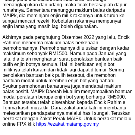
menangkap ikan dan udang, maka tidak berasaplah dapur
rumahnya. Sementara menunggu maklum balas daripada
MAIPk, dia meminjam enjin milik rakannya untuk turun ke
sungai mencari rezeki. Kebetulan rakannya mempunyai
enjin lama yang masih lagi boleh digunakan.
Akhirnya pada penghujung Disember 2022 yang lalu, Encik
Rahimie menerima maklum balas berkenaan
permohonannya. Permohonannya diluluskan dengan kadar
maksimum sebanyak RM1500. Namun pada Januari yang
lalu, dia telah menghantar surat penolakan bantuan baik
pulih enjin botnya semula. Hal ini berikutan enjin bot
miliknya telah karam dan tidak lagi dapat ditemui. Seiring
penolakan bantuan baik pulih tersebut, dia memohon
bantuan modal untuk membeli enjin bot yang baharu.
Syukur permohonan baharunya juga mendapat maklum
balas positif. MAIPk Daerah Muallim menyampaikan bantuan
modal peralatan berupa enjin bot yang berharga RM5000.
Bantuan tersebut telah diserahkan kepada Encik Rahimie.
Terima kasih muzakki. Dana zakat anda kali ini membantu
melestarikan pendapatannya melalui hasil sungai. Teruskan
berzakat dengan Zakat Perak-MAIPk. Untuk berzakat melalui
online FPX klik
https://ezakat.maiamp.gov.my