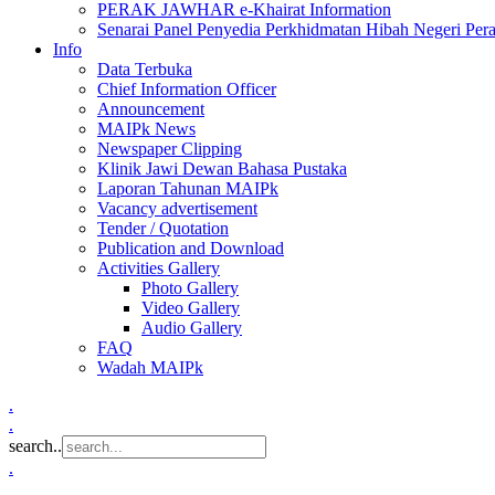
PERAK JAWHAR e-Khairat Information
Senarai Panel Penyedia Perkhidmatan Hibah Negeri Per
Info
Data Terbuka
Chief Information Officer
Announcement
MAIPk News
Newspaper Clipping
Klinik Jawi Dewan Bahasa Pustaka
Laporan Tahunan MAIPk
Vacancy advertisement
Tender / Quotation
Publication and Download
Activities Gallery
Photo Gallery
Video Gallery
Audio Gallery
FAQ
Wadah MAIPk
.
.
search..
.