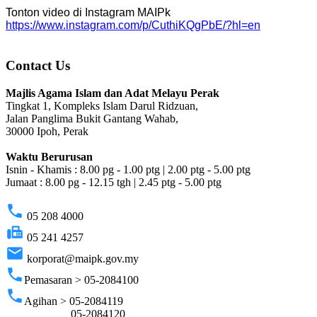
Tonton video di Instagram MAIPk
https://www.instagram.com/p/CuthiKQgPbE/?hl=en
Contact Us
Majlis Agama Islam dan Adat Melayu Perak
Tingkat 1, Kompleks Islam Darul Ridzuan,
Jalan Panglima Bukit Gantang Wahab,
30000 Ipoh, Perak
Waktu Berurusan
Isnin - Khamis : 8.00 pg - 1.00 ptg | 2.00 ptg - 5.00 ptg
Jumaat : 8.00 pg - 12.15 tgh | 2.45 ptg - 5.00 ptg
phone
05 208 4000
fax
05 241 4257
email
korporat@maipk.gov.my
phone
Pemasaran > 05-2084100
phone
Agihan > 05-2084119
05-2084120