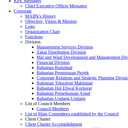
KPE Messages
Chief Executive Officer Messages
Corporate
MAIPk's History
Objective, Vision & Mission
Logo
Organization Chart
Functions
Division
Management Services Division
Zakat Distribution Division
Mal and Waqf Development and Management Div
Financial Division
Bahagian Baitulmal
Bahagian Pengurusan Projek
Corporate Relations and Strategic Planning Divisi
Bahagian Teknologi Maklumat
Bahagian Hal Ehwal Korporat
Bahagian Pemerkasaan Asnaf
Bahagian Undang-Undang
List of Council Members
Council Members
List of Main Committees established by the Council
Client Charter
Client Charter Accomplishment