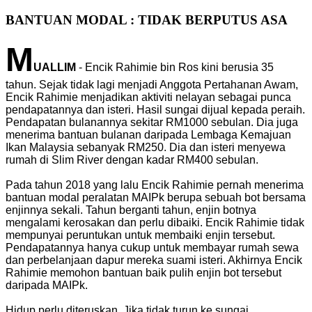
BANTUAN MODAL : TIDAK BERPUTUS ASA
M
UALLIM
- Encik Rahimie bin Ros kini berusia 35
tahun. Sejak tidak lagi menjadi Anggota Pertahanan Awam,
Encik Rahimie menjadikan aktiviti nelayan sebagai punca
pendapatannya dan isteri. Hasil sungai dijual kepada peraih.
Pendapatan bulanannya sekitar RM1000 sebulan. Dia juga
menerima bantuan bulanan daripada Lembaga Kemajuan
Ikan Malaysia sebanyak RM250. Dia dan isteri menyewa
rumah di Slim River dengan kadar RM400 sebulan.
Pada tahun 2018 yang lalu Encik Rahimie pernah menerima
bantuan modal peralatan MAIPk berupa sebuah bot bersama
enjinnya sekali. Tahun berganti tahun, enjin botnya
mengalami kerosakan dan perlu dibaiki. Encik Rahimie tidak
mempunyai peruntukan untuk membaiki enjin tersebut.
Pendapatannya hanya cukup untuk membayar rumah sewa
dan perbelanjaan dapur mereka suami isteri. Akhirnya Encik
Rahimie memohon bantuan baik pulih enjin bot tersebut
daripada MAIPk.
Hidup perlu diteruskan. Jika tidak turun ke sungai