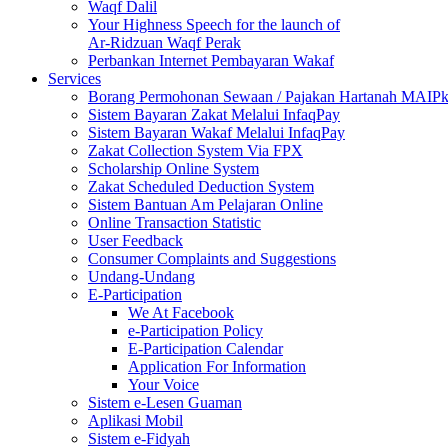
Waqf Dalil
Your Highness Speech for the launch of
Ar-Ridzuan Waqf Perak
Perbankan Internet Pembayaran Wakaf
Services
Borang Permohonan Sewaan / Pajakan Hartanah MAIP
Sistem Bayaran Zakat Melalui InfaqPay
Sistem Bayaran Wakaf Melalui InfaqPay
Zakat Collection System Via FPX
Scholarship Online System
Zakat Scheduled Deduction System
Sistem Bantuan Am Pelajaran Online
Online Transaction Statistic
User Feedback
Consumer Complaints and Suggestions
Undang-Undang
E-Participation
We At Facebook
e-Participation Policy
E-Participation Calendar
Application For Information
Your Voice
Sistem e-Lesen Guaman
Aplikasi Mobil
Sistem e-Fidyah