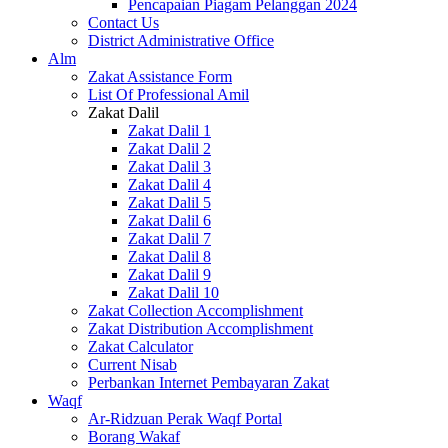
Pencapaian Piagam Pelanggan 2024
Contact Us
District Administrative Office
Alm
Zakat Assistance Form
List Of Professional Amil
Zakat Dalil
Zakat Dalil 1
Zakat Dalil 2
Zakat Dalil 3
Zakat Dalil 4
Zakat Dalil 5
Zakat Dalil 6
Zakat Dalil 7
Zakat Dalil 8
Zakat Dalil 9
Zakat Dalil 10
Zakat Collection Accomplishment
Zakat Distribution Accomplishment
Zakat Calculator
Current Nisab
Perbankan Internet Pembayaran Zakat
Waqf
Ar-Ridzuan Perak Waqf Portal
Borang Wakaf