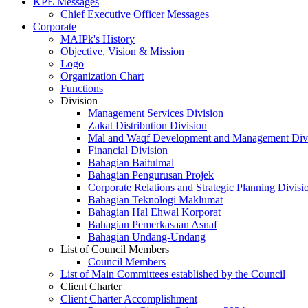
KPE Messages
Chief Executive Officer Messages
Corporate
MAIPk's History
Objective, Vision & Mission
Logo
Organization Chart
Functions
Division
Management Services Division
Zakat Distribution Division
Mal and Waqf Development and Management Div
Financial Division
Bahagian Baitulmal
Bahagian Pengurusan Projek
Corporate Relations and Strategic Planning Divisi
Bahagian Teknologi Maklumat
Bahagian Hal Ehwal Korporat
Bahagian Pemerkasaan Asnaf
Bahagian Undang-Undang
List of Council Members
Council Members
List of Main Committees established by the Council
Client Charter
Client Charter Accomplishment