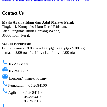
Contact Us
Majlis Agama Islam dan Adat Melayu Perak
Tingkat 1, Kompleks Islam Darul Ridzuan,
Jalan Panglima Bukit Gantang Wahab,
30000 Ipoh, Perak
Waktu Berurusan
Isnin - Khamis : 8.00 pg - 1.00 ptg | 2.00 ptg - 5.00 ptg
Jumaat : 8.00 pg - 12.15 tgh | 2.45 ptg - 5.00 ptg
phone
05 208 4000
fax
05 241 4257
email
korporat@maipk.gov.my
phone
Pemasaran > 05-2084100
phone
Agihan > 05-2084119
05-2084120
05-2084130
phone