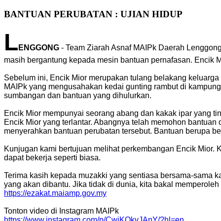
BANTUAN PERUBATAN : UJIAN HIDUP
L
ENGGONG
- Team Ziarah Asnaf MAIPk Daerah Lenggong s
masih bergantung kepada mesin bantuan pernafasan. Encik Mio
Sebelum ini, Encik Mior merupakan tulang belakang keluarg
MAIPk yang mengusahakan kedai gunting rambut di kampung t
sumbangan dan bantuan yang dihulurkan.
Encik Mior mempunyai seorang abang dan kakak ipar yang tin
Encik Mior yang terlantar. Abangnya telah memohon bantuan
menyerahkan bantuan perubatan tersebut. Bantuan berupa be
Kunjugan kami bertujuan melihat perkembangan Encik Mior. 
dapat bekerja seperti biasa.
Terima kasih kepada muzakki yang sentiasa bersama-sama kam
yang akan dibantu. Jika tidak di dunia, kita bakal memperole
https://ezakat.maiamp.gov.my
Tonton video di Instagram MAIPk
https://www.instagram.com/p/CwjKQkvJAnY/?hl=en