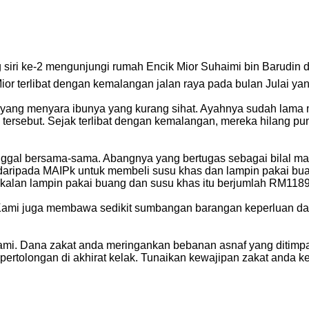
iri ke-2 mengunjungi rumah Encik Mior Suhaimi bin Barudin di
r terlibat dengan kemalangan jalan raya pada bulan Julai yang
a yang menyara ibunya yang kurang sihat. Ayahnya sudah lama
ersebut. Sejak terlibat dengan kemalangan, mereka hilang p
ggal bersama-sama. Abangnya yang bertugas sebagai bilal mas
 daripada MAIPk untuk membeli susu khas dan lampin pakai bu
kalan lampin pakai buang dan susu khas itu berjumlah RM1189
Kami juga membawa sedikit sumbangan barangan keperluan dap
i. Dana zakat anda meringankan bebanan asnaf yang ditimpa m
h pertolongan di akhirat kelak. Tunaikan kewajipan zakat anda 