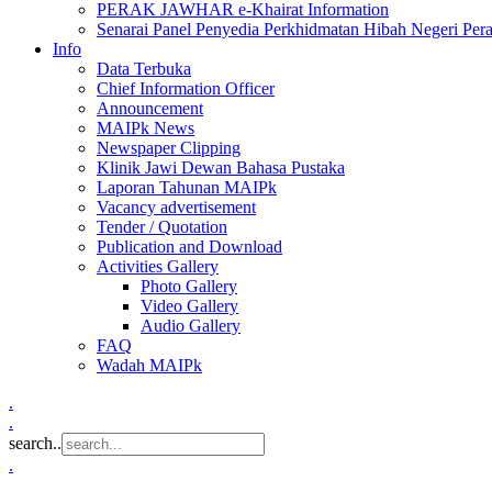
PERAK JAWHAR e-Khairat Information
Senarai Panel Penyedia Perkhidmatan Hibah Negeri Per
Info
Data Terbuka
Chief Information Officer
Announcement
MAIPk News
Newspaper Clipping
Klinik Jawi Dewan Bahasa Pustaka
Laporan Tahunan MAIPk
Vacancy advertisement
Tender / Quotation
Publication and Download
Activities Gallery
Photo Gallery
Video Gallery
Audio Gallery
FAQ
Wadah MAIPk
.
.
search..
.