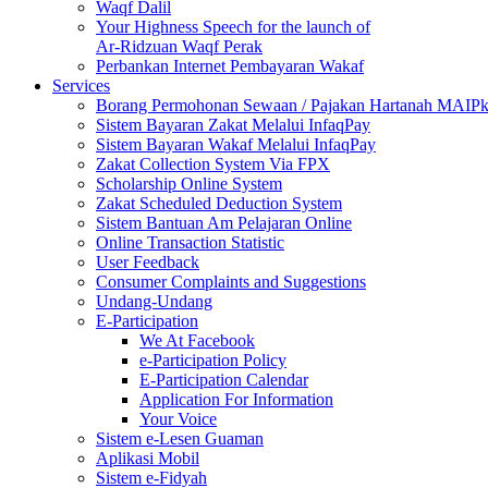
Waqf Dalil
Your Highness Speech for the launch of
Ar-Ridzuan Waqf Perak
Perbankan Internet Pembayaran Wakaf
Services
Borang Permohonan Sewaan / Pajakan Hartanah MAIP
Sistem Bayaran Zakat Melalui InfaqPay
Sistem Bayaran Wakaf Melalui InfaqPay
Zakat Collection System Via FPX
Scholarship Online System
Zakat Scheduled Deduction System
Sistem Bantuan Am Pelajaran Online
Online Transaction Statistic
User Feedback
Consumer Complaints and Suggestions
Undang-Undang
E-Participation
We At Facebook
e-Participation Policy
E-Participation Calendar
Application For Information
Your Voice
Sistem e-Lesen Guaman
Aplikasi Mobil
Sistem e-Fidyah