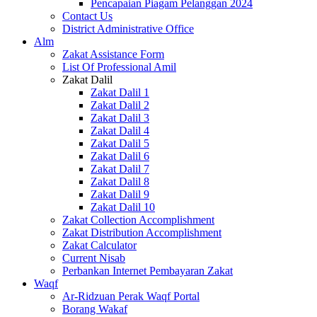
Pencapaian Piagam Pelanggan 2024
Contact Us
District Administrative Office
Alm
Zakat Assistance Form
List Of Professional Amil
Zakat Dalil
Zakat Dalil 1
Zakat Dalil 2
Zakat Dalil 3
Zakat Dalil 4
Zakat Dalil 5
Zakat Dalil 6
Zakat Dalil 7
Zakat Dalil 8
Zakat Dalil 9
Zakat Dalil 10
Zakat Collection Accomplishment
Zakat Distribution Accomplishment
Zakat Calculator
Current Nisab
Perbankan Internet Pembayaran Zakat
Waqf
Ar-Ridzuan Perak Waqf Portal
Borang Wakaf