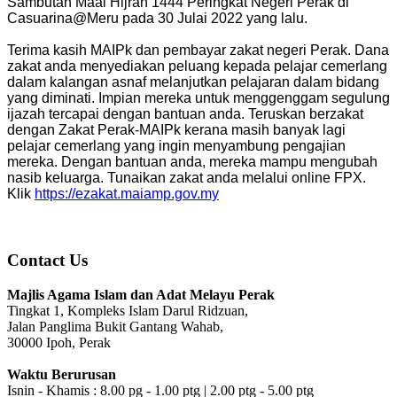
Sambutan Maal Hijrah 1444 Peringkat Negeri Perak di
Casuarina@Meru pada 30 Julai 2022 yang lalu.
Terima kasih MAIPk dan pembayar zakat negeri Perak. Dana
zakat anda menyediakan peluang kepada pelajar cemerlang
dalam kalangan asnaf melanjutkan pelajaran dalam bidang
yang diminati. Impian mereka untuk menggenggam segulung
ijazah tercapai dengan bantuan anda. Teruskan berzakat
dengan Zakat Perak-MAIPk kerana masih banyak lagi
pelajar cemerlang yang ingin menyambung pengajian
mereka. Dengan bantuan anda, mereka mampu mengubah
nasib keluarga. Tunaikan zakat anda melalui online FPX.
Klik
https://ezakat.maiamp.gov.my
Contact Us
Majlis Agama Islam dan Adat Melayu Perak
Tingkat 1, Kompleks Islam Darul Ridzuan,
Jalan Panglima Bukit Gantang Wahab,
30000 Ipoh, Perak
Waktu Berurusan
Isnin - Khamis : 8.00 pg - 1.00 ptg | 2.00 ptg - 5.00 ptg