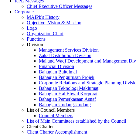
KPE Messages
Chief Executive Officer Messages
Corporate
MAIPk's History
Objective, Vision & Mission
Logo
Organization Chart
Functions
Division
Management Services Division
Zakat Distribution Division
Mal and Waqf Development and Management Div
Financial Division
Bahagian Baitulmal
Bahagian Pengurusan Projek
Corporate Relations and Strategic Planning Divisi
Bahagian Teknologi Maklumat
Bahagian Hal Ehwal Korporat
Bahagian Pemerkasaan Asnaf
Bahagian Undang-Undang
List of Council Members
Council Members
List of Main Committees established by the Council
Client Charter
Client Charter Accomplishment