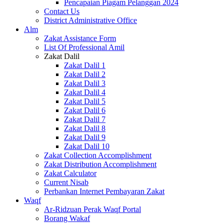
Pencapaian Piagam Pelanggan 2024
Contact Us
District Administrative Office
Alm
Zakat Assistance Form
List Of Professional Amil
Zakat Dalil
Zakat Dalil 1
Zakat Dalil 2
Zakat Dalil 3
Zakat Dalil 4
Zakat Dalil 5
Zakat Dalil 6
Zakat Dalil 7
Zakat Dalil 8
Zakat Dalil 9
Zakat Dalil 10
Zakat Collection Accomplishment
Zakat Distribution Accomplishment
Zakat Calculator
Current Nisab
Perbankan Internet Pembayaran Zakat
Waqf
Ar-Ridzuan Perak Waqf Portal
Borang Wakaf