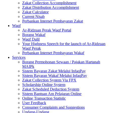
Zakat Collection Accomplishment
Zakat Distribution Accomplishment
Zakat Calculator
Current Nisab
Perbankan Internet Pembayaran Zakat
Waqf
Ar-Ridzuan Perak Waqf Portal
Borang Wakaf
Waqf Dalil
Your Highness Speech for the launch of Ar-Ridzuan
Waqf Perak
Perbankan Internet Pembayaran Wakaf
Services
Borang Permohonan Sewaan / Pajakan Hartanah
MAIPk
Sistem Bayaran Zakat Melalui InfaqPay
Sistem Bayaran Wakaf Melalui InfaqPay
Zakat Collection System Via FPX
Scholarship Online System
Zakat Scheduled Deduction System
Sistem Bantuan Am Pelajaran Online
Online Transaction Statistic
User Feedback
Consumer Complaints and Suggestions
Undang-Undang