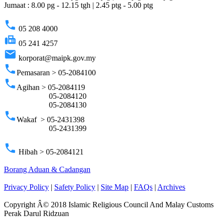
Jumaat : 8.00 pg - 12.15 tgh | 2.45 ptg - 5.00 ptg
phone
05 208 4000
fax
05 241 4257
email
korporat@maipk.gov.my
phone
Pemasaran > 05-2084100
phone
Agihan > 05-2084119
05-2084120
05-2084130
phone
Wakaf > 05-2431398
05-2431399
phone
Hibah > 05-2084121
Borang Aduan & Cadangan
Privacy Policy
|
Safety Policy
|
Site Map
|
FAQs
|
Archives
Copyright Â© 2018 Islamic Religious Council And Malay Customs
Perak Darul Ridzuan