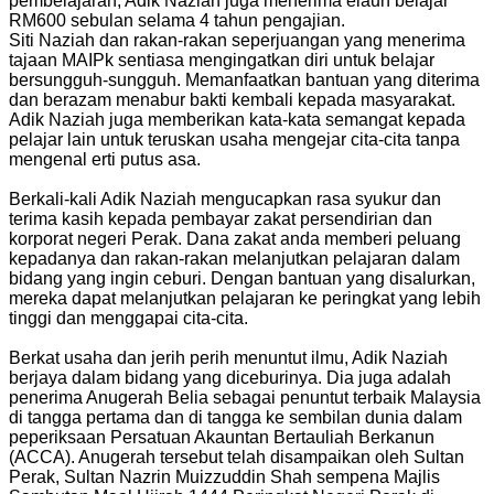
pembelajaran, Adik Naziah juga menerima elaun belajar
RM600 sebulan selama 4 tahun pengajian.
Siti Naziah dan rakan-rakan seperjuangan yang menerima
tajaan MAIPk sentiasa mengingatkan diri untuk belajar
bersungguh-sungguh. Memanfaatkan bantuan yang diterima
dan berazam menabur bakti kembali kepada masyarakat.
Adik Naziah juga memberikan kata-kata semangat kepada
pelajar lain untuk teruskan usaha mengejar cita-cita tanpa
mengenal erti putus asa.
Berkali-kali Adik Naziah mengucapkan rasa syukur dan
terima kasih kepada pembayar zakat persendirian dan
korporat negeri Perak. Dana zakat anda memberi peluang
kepadanya dan rakan-rakan melanjutkan pelajaran dalam
bidang yang ingin ceburi. Dengan bantuan yang disalurkan,
mereka dapat melanjutkan pelajaran ke peringkat yang lebih
tinggi dan menggapai cita-cita.
Berkat usaha dan jerih perih menuntut ilmu, Adik Naziah
berjaya dalam bidang yang diceburinya. Dia juga adalah
penerima Anugerah Belia sebagai penuntut terbaik Malaysia
di tangga pertama dan di tangga ke sembilan dunia dalam
peperiksaan Persatuan Akauntan Bertauliah Berkanun
(ACCA). Anugerah tersebut telah disampaikan oleh Sultan
Perak, Sultan Nazrin Muizzuddin Shah sempena Majlis