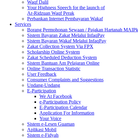
Waqf Dalil
Your Highness Speech for the launch of
Ar-Ridzuan Waqf Perak
Perbankan Internet Pembayaran Wakaf
Services
Borang Permohonan Sewaan / Pajakan Hartanah MAIP
Sistem Bayaran Zakat Melalui InfaqPay
Sistem Bayaran Wakaf Melalui InfaqPay
Zakat Collection System Via FPX
Scholarship Online System
Zakat Scheduled Deduction System
Sistem Bantuan Am Pelajaran Online
Online Transaction Statistic
User Feedback
Consumer Complaints and Suggestions
Undang-Undang
E-Participation
We At Facebook
e-Participation Policy
E-Participation Calendar
Application For Information
Your Voice
Sistem e-Lesen Guaman
Aplikasi Mobil
Sistem e-Fidyah