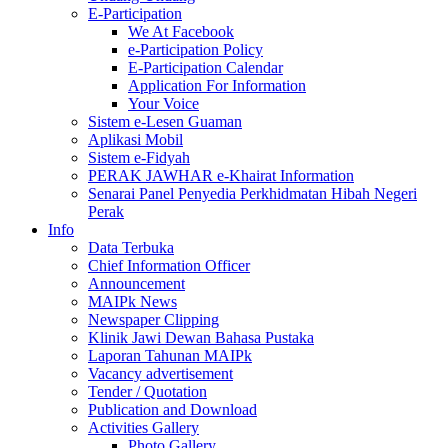
E-Participation
We At Facebook
e-Participation Policy
E-Participation Calendar
Application For Information
Your Voice
Sistem e-Lesen Guaman
Aplikasi Mobil
Sistem e-Fidyah
PERAK JAWHAR e-Khairat Information
Senarai Panel Penyedia Perkhidmatan Hibah Negeri
Perak
Info
Data Terbuka
Chief Information Officer
Announcement
MAIPk News
Newspaper Clipping
Klinik Jawi Dewan Bahasa Pustaka
Laporan Tahunan MAIPk
Vacancy advertisement
Tender / Quotation
Publication and Download
Activities Gallery
Photo Gallery