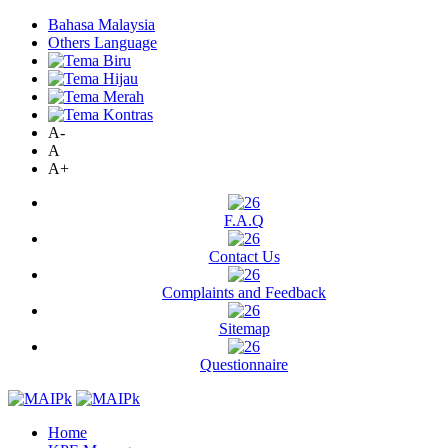
Bahasa Malaysia
Others Language
A-
A
A+
F.A.Q
Contact Us
Complaints and Feedback
Sitemap
Questionnaire
Home