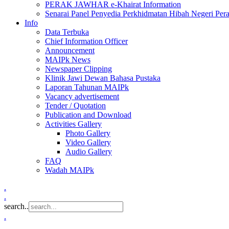
PERAK JAWHAR e-Khairat Information
Senarai Panel Penyedia Perkhidmatan Hibah Negeri Per
Info
Data Terbuka
Chief Information Officer
Announcement
MAIPk News
Newspaper Clipping
Klinik Jawi Dewan Bahasa Pustaka
Laporan Tahunan MAIPk
Vacancy advertisement
Tender / Quotation
Publication and Download
Activities Gallery
Photo Gallery
Video Gallery
Audio Gallery
FAQ
Wadah MAIPk
.
.
search..
.