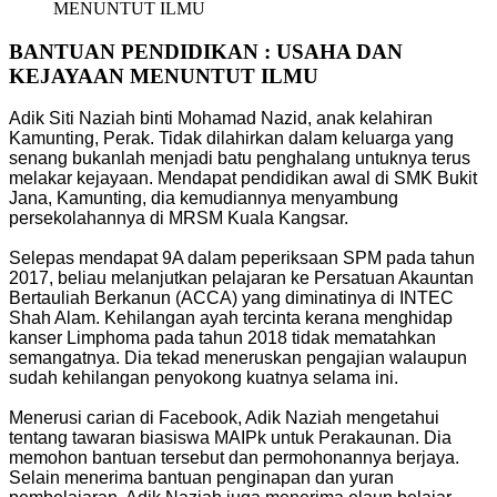
MENUNTUT ILMU
BANTUAN PENDIDIKAN : USAHA DAN
KEJAYAAN MENUNTUT ILMU
Adik Siti Naziah binti Mohamad Nazid, anak kelahiran
Kamunting, Perak. Tidak dilahirkan dalam keluarga yang
senang bukanlah menjadi batu penghalang untuknya terus
melakar kejayaan. Mendapat pendidikan awal di SMK Bukit
Jana, Kamunting, dia kemudiannya menyambung
persekolahannya di MRSM Kuala Kangsar.
Selepas mendapat 9A dalam peperiksaan SPM pada tahun
2017, beliau melanjutkan pelajaran ke Persatuan Akauntan
Bertauliah Berkanun (ACCA) yang diminatinya di INTEC
Shah Alam. Kehilangan ayah tercinta kerana menghidap
kanser Limphoma pada tahun 2018 tidak mematahkan
semangatnya. Dia tekad meneruskan pengajian walaupun
sudah kehilangan penyokong kuatnya selama ini.
Menerusi carian di Facebook, Adik Naziah mengetahui
tentang tawaran biasiswa MAIPk untuk Perakaunan. Dia
memohon bantuan tersebut dan permohonannya berjaya.
Selain menerima bantuan penginapan dan yuran