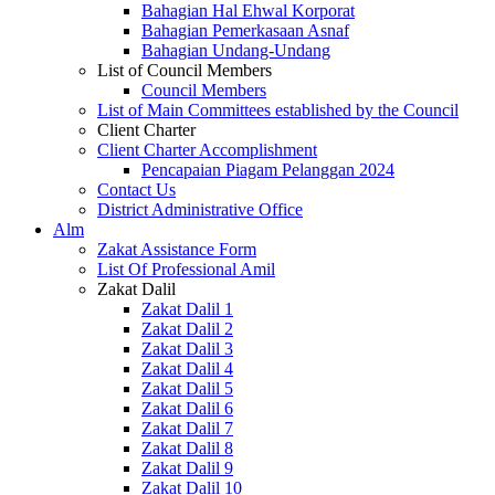
Bahagian Hal Ehwal Korporat
Bahagian Pemerkasaan Asnaf
Bahagian Undang-Undang
List of Council Members
Council Members
List of Main Committees established by the Council
Client Charter
Client Charter Accomplishment
Pencapaian Piagam Pelanggan 2024
Contact Us
District Administrative Office
Alm
Zakat Assistance Form
List Of Professional Amil
Zakat Dalil
Zakat Dalil 1
Zakat Dalil 2
Zakat Dalil 3
Zakat Dalil 4
Zakat Dalil 5
Zakat Dalil 6
Zakat Dalil 7
Zakat Dalil 8
Zakat Dalil 9
Zakat Dalil 10