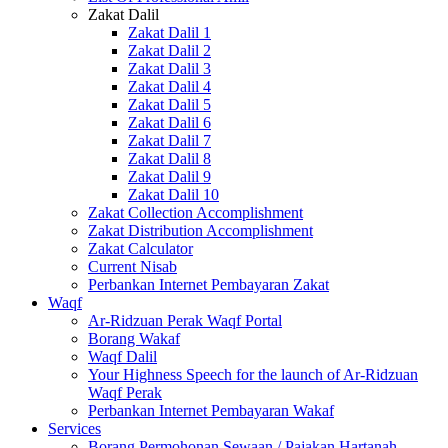
Zakat Dalil
Zakat Dalil 1
Zakat Dalil 2
Zakat Dalil 3
Zakat Dalil 4
Zakat Dalil 5
Zakat Dalil 6
Zakat Dalil 7
Zakat Dalil 8
Zakat Dalil 9
Zakat Dalil 10
Zakat Collection Accomplishment
Zakat Distribution Accomplishment
Zakat Calculator
Current Nisab
Perbankan Internet Pembayaran Zakat
Waqf
Ar-Ridzuan Perak Waqf Portal
Borang Wakaf
Waqf Dalil
Your Highness Speech for the launch of Ar-Ridzuan
Waqf Perak
Perbankan Internet Pembayaran Wakaf
Services
Borang Permohonan Sewaan / Pajakan Hartanah