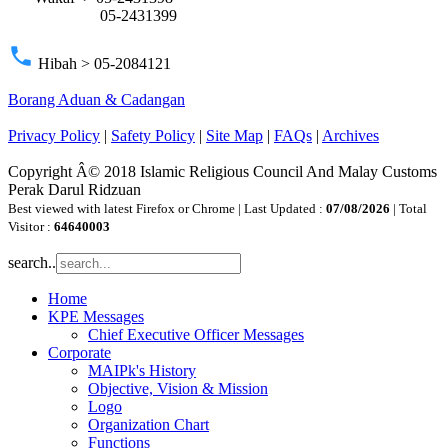
05-2431399
phone
Hibah > 05-2084121
Borang Aduan & Cadangan
Privacy Policy
|
Safety Policy
|
Site Map
|
FAQs
|
Archives
Copyright Â© 2018 Islamic Religious Council And Malay Customs
Perak Darul Ridzuan
Best viewed with latest Firefox or Chrome | Last Updated :
07/08/2026
| Total
Visitor :
64640003
search..
Home
KPE Messages
Chief Executive Officer Messages
Corporate
MAIPk's History
Objective, Vision & Mission
Logo
Organization Chart
Functions