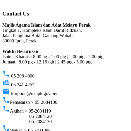
Contact Us
Majlis Agama Islam dan Adat Melayu Perak
Tingkat 1, Kompleks Islam Darul Ridzuan,
Jalan Panglima Bukit Gantang Wahab,
30000 Ipoh, Perak
Waktu Berurusan
Isnin - Khamis : 8.00 pg - 1.00 ptg | 2.00 ptg - 5.00 ptg
Jumaat : 8.00 pg - 12.15 tgh | 2.45 ptg - 5.00 ptg
phone
05 208 4000
fax
05 241 4257
email
korporat@maipk.gov.my
phone
Pemasaran > 05-2084100
phone
Agihan > 05-2084119
05-2084120
05-2084130
phone
Wakaf > 05-2431398