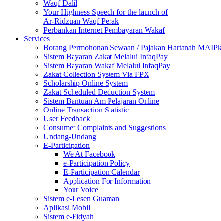
Waqf Dalil
Your Highness Speech for the launch of
Ar-Ridzuan Waqf Perak
Perbankan Internet Pembayaran Wakaf
Services
Borang Permohonan Sewaan / Pajakan Hartanah MAIP
Sistem Bayaran Zakat Melalui InfaqPay
Sistem Bayaran Wakaf Melalui InfaqPay
Zakat Collection System Via FPX
Scholarship Online System
Zakat Scheduled Deduction System
Sistem Bantuan Am Pelajaran Online
Online Transaction Statistic
User Feedback
Consumer Complaints and Suggestions
Undang-Undang
E-Participation
We At Facebook
e-Participation Policy
E-Participation Calendar
Application For Information
Your Voice
Sistem e-Lesen Guaman
Aplikasi Mobil
Sistem e-Fidyah