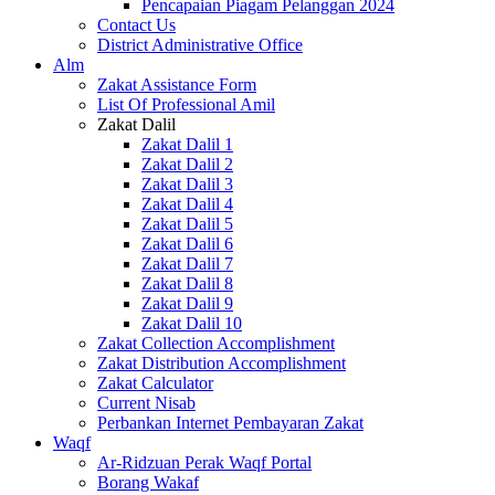
Pencapaian Piagam Pelanggan 2024
Contact Us
District Administrative Office
Alm
Zakat Assistance Form
List Of Professional Amil
Zakat Dalil
Zakat Dalil 1
Zakat Dalil 2
Zakat Dalil 3
Zakat Dalil 4
Zakat Dalil 5
Zakat Dalil 6
Zakat Dalil 7
Zakat Dalil 8
Zakat Dalil 9
Zakat Dalil 10
Zakat Collection Accomplishment
Zakat Distribution Accomplishment
Zakat Calculator
Current Nisab
Perbankan Internet Pembayaran Zakat
Waqf
Ar-Ridzuan Perak Waqf Portal
Borang Wakaf