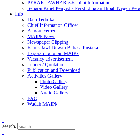
PERAK JAWHAR e-Khairat Information
Senarai Panel Penyedia Perkhidmatan Hibah Negeri Per
Info
Data Terbuka
Chief Information Officer
Announcement
MAIPk News
Newspaper Clipping
Klinik Jawi Dewan Bahasa Pustaka
Laporan Tahunan MAIPk
Vacancy advertisement
Tender / Quotation
Publication and Download
Activities Gallery
Photo Gallery
Video Gallery
Audio Gallery
FAQ
Wadah MAIPk
.
.
search..
.