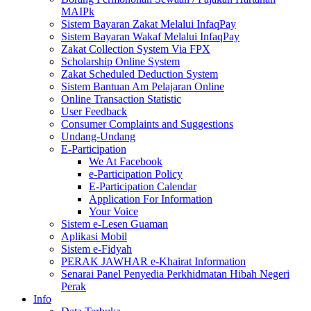
MAIPk
Sistem Bayaran Zakat Melalui InfaqPay
Sistem Bayaran Wakaf Melalui InfaqPay
Zakat Collection System Via FPX
Scholarship Online System
Zakat Scheduled Deduction System
Sistem Bantuan Am Pelajaran Online
Online Transaction Statistic
User Feedback
Consumer Complaints and Suggestions
Undang-Undang
E-Participation
We At Facebook
e-Participation Policy
E-Participation Calendar
Application For Information
Your Voice
Sistem e-Lesen Guaman
Aplikasi Mobil
Sistem e-Fidyah
PERAK JAWHAR e-Khairat Information
Senarai Panel Penyedia Perkhidmatan Hibah Negeri
Perak
Info