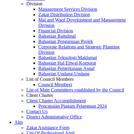
Division
Management Services Division
Zakat Distribution Division
Mal and Waqf Development and Management
Division
Financial Division
Bahagian Baitulmal
Bahagian Pengurusan Projek
Corporate Relations and Strategic Planning
Division
Bahagian Teknologi Maklumat
Bahagian Hal Ehwal Korporat
Bahagian Pemerkasaan Asnaf
Bahagian Undang-Undang
List of Council Members
Council Members
List of Main Committees established by the Council
Client Charter
Client Charter Accomplishment
Pencapaian Piagam Pelanggan 2024
Contact Us
District Administrative Office
Alm
Zakat Assistance Form
List Of Professional Amil