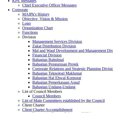
KPE Messages
Chief Executive Officer Messages
Corporate
MAIPk's History
Objective, Vision & Mission
Logo
Organization Chart
Functions
Division
Management Services Division
Zakat Distribution Division
Mal and Waqf Development and Management Div
Financial Division
Bahagian Baitulmal
Bahagian Pengurusan Projek
Corporate Relations and Strategic Planning Divisi
Bahagian Teknologi Maklumat
Bahagian Hal Ehwal Korporat
Bahagian Pemerkasaan Asnaf
Bahagian Undang-Undang
List of Council Members
Council Members
List of Main Committees established by the Council
Client Charter
Client Charter Accomplishment