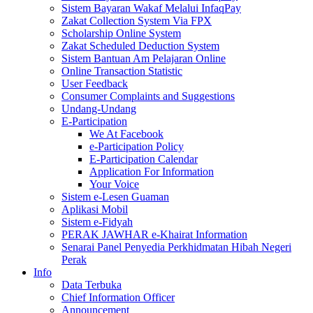
Sistem Bayaran Wakaf Melalui InfaqPay
Zakat Collection System Via FPX
Scholarship Online System
Zakat Scheduled Deduction System
Sistem Bantuan Am Pelajaran Online
Online Transaction Statistic
User Feedback
Consumer Complaints and Suggestions
Undang-Undang
E-Participation
We At Facebook
e-Participation Policy
E-Participation Calendar
Application For Information
Your Voice
Sistem e-Lesen Guaman
Aplikasi Mobil
Sistem e-Fidyah
PERAK JAWHAR e-Khairat Information
Senarai Panel Penyedia Perkhidmatan Hibah Negeri
Perak
Info
Data Terbuka
Chief Information Officer
Announcement