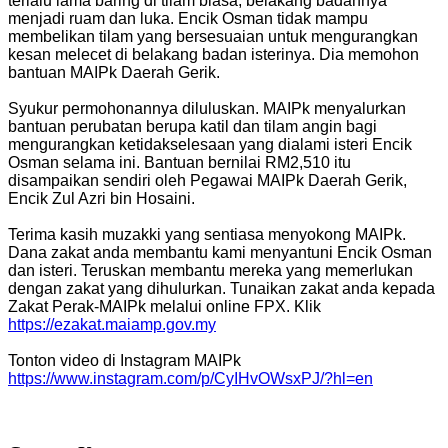
terlalu lama baring di tilam biasa, belakang badannya
menjadi ruam dan luka. Encik Osman tidak mampu
membelikan tilam yang bersesuaian untuk mengurangkan
kesan melecet di belakang badan isterinya. Dia memohon
bantuan MAIPk Daerah Gerik.
Syukur permohonannya diluluskan. MAIPk menyalurkan
bantuan perubatan berupa katil dan tilam angin bagi
mengurangkan ketidakselesaan yang dialami isteri Encik
Osman selama ini. Bantuan bernilai RM2,510 itu
disampaikan sendiri oleh Pegawai MAIPk Daerah Gerik,
Encik Zul Azri bin Hosaini.
Terima kasih muzakki yang sentiasa menyokong MAIPk.
Dana zakat anda membantu kami menyantuni Encik Osman
dan isteri. Teruskan membantu mereka yang memerlukan
dengan zakat yang dihulurkan. Tunaikan zakat anda kepada
Zakat Perak-MAIPk melalui online FPX. Klik
https://ezakat.maiamp.gov.my
Tonton video di Instagram MAIPk
https://www.instagram.com/p/CyIHvOWsxPJ/?hl=en