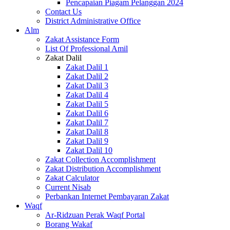
Pencapaian Piagam Pelanggan 2024
Contact Us
District Administrative Office
Alm
Zakat Assistance Form
List Of Professional Amil
Zakat Dalil
Zakat Dalil 1
Zakat Dalil 2
Zakat Dalil 3
Zakat Dalil 4
Zakat Dalil 5
Zakat Dalil 6
Zakat Dalil 7
Zakat Dalil 8
Zakat Dalil 9
Zakat Dalil 10
Zakat Collection Accomplishment
Zakat Distribution Accomplishment
Zakat Calculator
Current Nisab
Perbankan Internet Pembayaran Zakat
Waqf
Ar-Ridzuan Perak Waqf Portal
Borang Wakaf