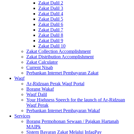
Zakat Dalil 2
Zakat Dalil 3
Zakat Dalil 4
Zakat Dalil 5
Zakat Dalil 6
Zakat Dalil 7
Zakat Dalil 8
Zakat Dalil 9
Zakat Dalil 10
Zakat Collection Accomplishment
Zakat Distribution Accomplishment
Zakat Calculator
Current Nisab
Perbankan Internet Pembayaran Zakat
Waqf
Ar-Ridzuan Perak Waqf Portal
Borang Wakaf
Waqf Dalil
Your Highness Speech for the launch of Ar-Ridzuan
Waqf Perak
Perbankan Internet Pembayaran Wakaf
Services
Borang Permohonan Sewaan / Pajakan Hartanah
MAIPk
Sistem Bayaran Zakat Melalui InfaqPay