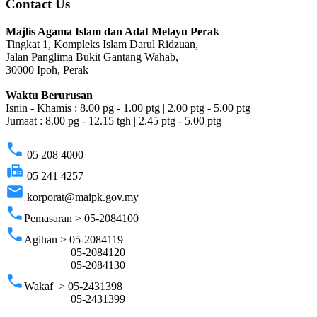
Contact Us
Majlis Agama Islam dan Adat Melayu Perak
Tingkat 1, Kompleks Islam Darul Ridzuan,
Jalan Panglima Bukit Gantang Wahab,
30000 Ipoh, Perak
Waktu Berurusan
Isnin - Khamis : 8.00 pg - 1.00 ptg | 2.00 ptg - 5.00 ptg
Jumaat : 8.00 pg - 12.15 tgh | 2.45 ptg - 5.00 ptg
phone
05 208 4000
fax
05 241 4257
email
korporat@maipk.gov.my
phone
Pemasaran > 05-2084100
phone
Agihan > 05-2084119
05-2084120
05-2084130
phone
Wakaf > 05-2431398
05-2431399