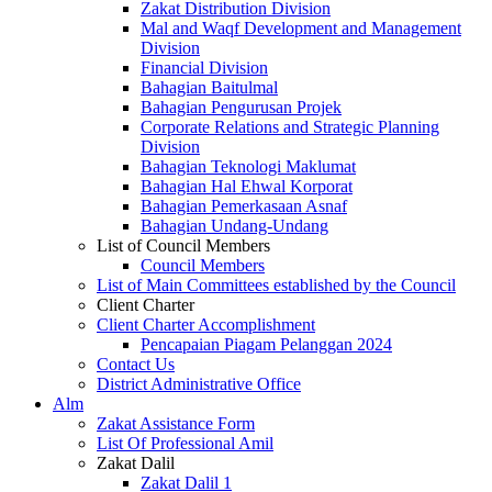
Zakat Distribution Division
Mal and Waqf Development and Management
Division
Financial Division
Bahagian Baitulmal
Bahagian Pengurusan Projek
Corporate Relations and Strategic Planning
Division
Bahagian Teknologi Maklumat
Bahagian Hal Ehwal Korporat
Bahagian Pemerkasaan Asnaf
Bahagian Undang-Undang
List of Council Members
Council Members
List of Main Committees established by the Council
Client Charter
Client Charter Accomplishment
Pencapaian Piagam Pelanggan 2024
Contact Us
District Administrative Office
Alm
Zakat Assistance Form
List Of Professional Amil
Zakat Dalil
Zakat Dalil 1