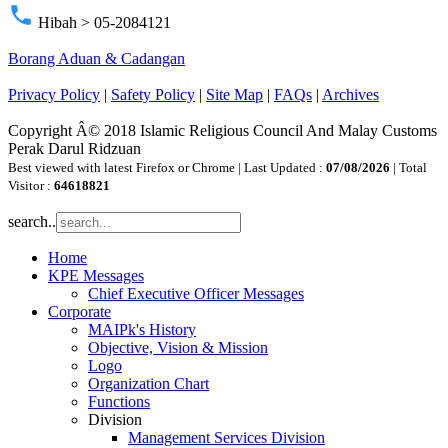
phone
Hibah > 05-2084121
Borang Aduan & Cadangan
Privacy Policy
|
Safety Policy
|
Site Map
|
FAQs
|
Archives
Copyright Â© 2018 Islamic Religious Council And Malay Customs
Perak Darul Ridzuan
Best viewed with latest Firefox or Chrome | Last Updated :
07/08/2026
| Total
Visitor :
64618821
search..
Home
KPE Messages
Chief Executive Officer Messages
Corporate
MAIPk's History
Objective, Vision & Mission
Logo
Organization Chart
Functions
Division
Management Services Division