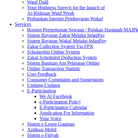
Waqf Dalil
Your Highness Speech for the launch of
Ar-Ridzuan Waqf Perak
Perbankan Internet Pembayaran Wakaf
Services
Borang Permohonan Sewaan / Pajakan Hartanah MAIP
Sistem Bayaran Zakat Melalui InfaqPay
Sistem Bayaran Wakaf Melalui InfaqPay
Zakat Collection System Via FPX
Scholarship Online System
Zakat Scheduled Deduction System
Sistem Bantuan Am Pelajaran Online
Online Transaction Statistic
User Feedback
Consumer Complaints and Suggestions
Undang-Undang
E-Participation
We At Facebook
e-Participation Policy
E-Participation Calendar
Application For Information
Your Voice
Sistem e-Lesen Guaman
Aplikasi Mobil
Sistem e-Fidyah