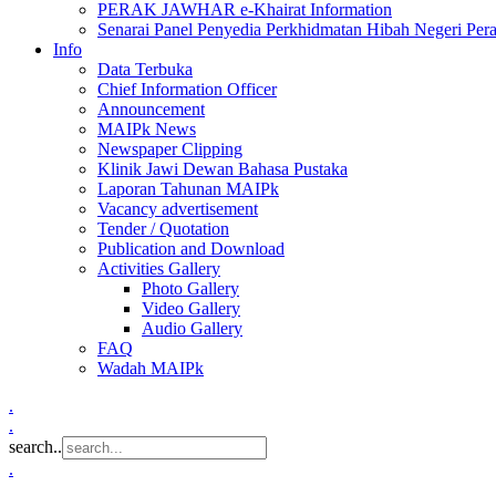
PERAK JAWHAR e-Khairat Information
Senarai Panel Penyedia Perkhidmatan Hibah Negeri Per
Info
Data Terbuka
Chief Information Officer
Announcement
MAIPk News
Newspaper Clipping
Klinik Jawi Dewan Bahasa Pustaka
Laporan Tahunan MAIPk
Vacancy advertisement
Tender / Quotation
Publication and Download
Activities Gallery
Photo Gallery
Video Gallery
Audio Gallery
FAQ
Wadah MAIPk
.
.
search..
.