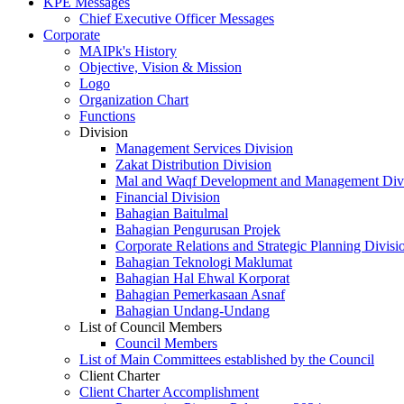
KPE Messages
Chief Executive Officer Messages
Corporate
MAIPk's History
Objective, Vision & Mission
Logo
Organization Chart
Functions
Division
Management Services Division
Zakat Distribution Division
Mal and Waqf Development and Management Div
Financial Division
Bahagian Baitulmal
Bahagian Pengurusan Projek
Corporate Relations and Strategic Planning Divisi
Bahagian Teknologi Maklumat
Bahagian Hal Ehwal Korporat
Bahagian Pemerkasaan Asnaf
Bahagian Undang-Undang
List of Council Members
Council Members
List of Main Committees established by the Council
Client Charter
Client Charter Accomplishment