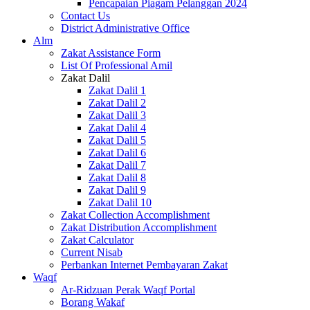
Pencapaian Piagam Pelanggan 2024
Contact Us
District Administrative Office
Alm
Zakat Assistance Form
List Of Professional Amil
Zakat Dalil
Zakat Dalil 1
Zakat Dalil 2
Zakat Dalil 3
Zakat Dalil 4
Zakat Dalil 5
Zakat Dalil 6
Zakat Dalil 7
Zakat Dalil 8
Zakat Dalil 9
Zakat Dalil 10
Zakat Collection Accomplishment
Zakat Distribution Accomplishment
Zakat Calculator
Current Nisab
Perbankan Internet Pembayaran Zakat
Waqf
Ar-Ridzuan Perak Waqf Portal
Borang Wakaf