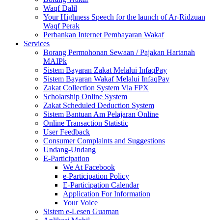
Waqf Dalil
Your Highness Speech for the launch of Ar-Ridzuan
Waqf Perak
Perbankan Internet Pembayaran Wakaf
Services
Borang Permohonan Sewaan / Pajakan Hartanah
MAIPk
Sistem Bayaran Zakat Melalui InfaqPay
Sistem Bayaran Wakaf Melalui InfaqPay
Zakat Collection System Via FPX
Scholarship Online System
Zakat Scheduled Deduction System
Sistem Bantuan Am Pelajaran Online
Online Transaction Statistic
User Feedback
Consumer Complaints and Suggestions
Undang-Undang
E-Participation
We At Facebook
e-Participation Policy
E-Participation Calendar
Application For Information
Your Voice
Sistem e-Lesen Guaman