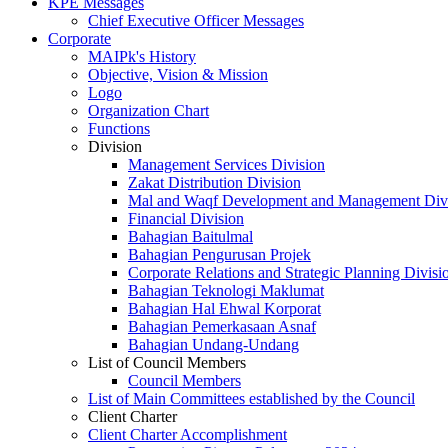
KPE Messages
Chief Executive Officer Messages
Corporate
MAIPk's History
Objective, Vision & Mission
Logo
Organization Chart
Functions
Division
Management Services Division
Zakat Distribution Division
Mal and Waqf Development and Management Div
Financial Division
Bahagian Baitulmal
Bahagian Pengurusan Projek
Corporate Relations and Strategic Planning Divisi
Bahagian Teknologi Maklumat
Bahagian Hal Ehwal Korporat
Bahagian Pemerkasaan Asnaf
Bahagian Undang-Undang
List of Council Members
Council Members
List of Main Committees established by the Council
Client Charter
Client Charter Accomplishment