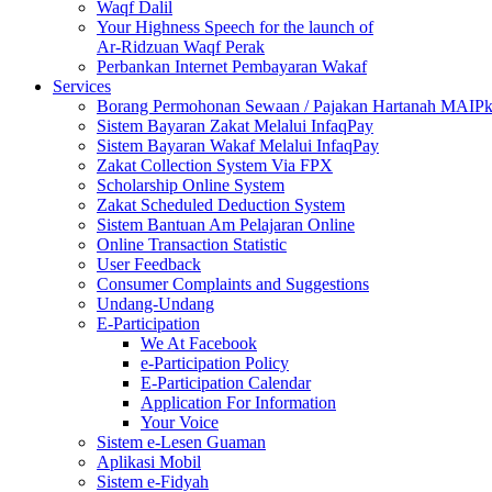
Waqf Dalil
Your Highness Speech for the launch of
Ar-Ridzuan Waqf Perak
Perbankan Internet Pembayaran Wakaf
Services
Borang Permohonan Sewaan / Pajakan Hartanah MAIP
Sistem Bayaran Zakat Melalui InfaqPay
Sistem Bayaran Wakaf Melalui InfaqPay
Zakat Collection System Via FPX
Scholarship Online System
Zakat Scheduled Deduction System
Sistem Bantuan Am Pelajaran Online
Online Transaction Statistic
User Feedback
Consumer Complaints and Suggestions
Undang-Undang
E-Participation
We At Facebook
e-Participation Policy
E-Participation Calendar
Application For Information
Your Voice
Sistem e-Lesen Guaman
Aplikasi Mobil
Sistem e-Fidyah