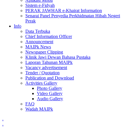
Aplikasi Mobil
Sistem e-Fidyah
PERAK JAWHAR e-Khairat Information
Senarai Panel Penyedia Perkhidmatan Hibah Negeri
Perak
Info
Data Terbuka
Chief Information Officer
Announcement
MAIPk News
Newspaper Clipping
Klinik Jawi Dewan Bahasa Pustaka
Laporan Tahunan MAIPk
Vacancy advertisement
Tender / Quotation
Publication and Download
Activities Gallery
Photo Gallery
Video Gallery
Audio Gallery
FAQ
Wadah MAIPk
.
.