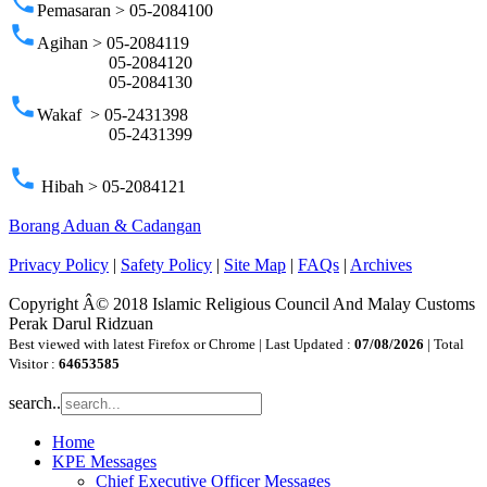
phone
Pemasaran > 05-2084100
phone
Agihan > 05-2084119
05-2084120
05-2084130
phone
Wakaf > 05-2431398
05-2431399
phone
Hibah > 05-2084121
Borang Aduan & Cadangan
Privacy Policy
|
Safety Policy
|
Site Map
|
FAQs
|
Archives
Copyright Â© 2018 Islamic Religious Council And Malay Customs
Perak Darul Ridzuan
Best viewed with latest Firefox or Chrome | Last Updated :
07/08/2026
| Total
Visitor :
64653585
search..
Home
KPE Messages
Chief Executive Officer Messages