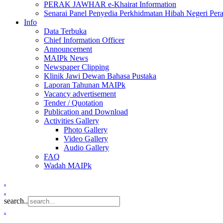
PERAK JAWHAR e-Khairat Information
Senarai Panel Penyedia Perkhidmatan Hibah Negeri Per
Info
Data Terbuka
Chief Information Officer
Announcement
MAIPk News
Newspaper Clipping
Klinik Jawi Dewan Bahasa Pustaka
Laporan Tahunan MAIPk
Vacancy advertisement
Tender / Quotation
Publication and Download
Activities Gallery
Photo Gallery
Video Gallery
Audio Gallery
FAQ
Wadah MAIPk
.
.
search..
.