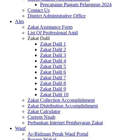
Pencapaian Piagam Pelanggan 2024
Contact Us
District Administrative Office
Alm
Zakat Assistance Form
List Of Professional Amil
Zakat Dalil
Zakat Dalil 1
Zakat Dalil 2
Zakat Dalil 3
Zakat Dalil 4
Zakat Dalil 5
Zakat Dalil 6
Zakat Dalil 7
Zakat Dalil 8
Zakat Dalil 9
Zakat Dalil 10
Zakat Collection Accomplishment
Zakat Distribution Accomplishment
Zakat Calculator
Current Nisab
Perbankan Internet Pembayaran Zakat
Waqf
Ar-Ridzuan Perak Waqf Portal
Borang Wakaf