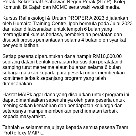
Perak, Sekretariat Usahawan Negeri Perak (STeP), Kolej
Komuniti Bt Gajah dan MCMC serta wakil-wakil media.
Kursus Refleksologi & Urutan PROPER A 2023 dijalankan
oleh Humaira Training Centre, Ipoh bermula pada Julai 2023
dan akan dilaksanakan untuk tempoh 6 bulan yang
merangkumi kursus berfasa, pembekalan peralatan dan
disusuli proses pemantauan selama 4 bulan oleh syarikat
penyedia latihan.
Setiap peserta diperuntukan dana hampir RM10,000.00
seorang dalam bentuk penajaan kursus dan peralatan di
samping turut menerima elaun bulanan selama 6 bulan
sebagai galakan kepada para peserta untuk memberikan
komitmen terbaik sepanjang program yang telah
direncanakan.
Hasrat MAIPk agar dana yang disalurkan untuk program ini
dapat dimanfaatkan sepenuhnya oleh para peserta untuk
meningkatkan kemahiran dan pendapatan keluarga dan
seterusnya mampu memberikan perkhidmatan terbaik
kepada masyarakat.
Tahniah & selamat maju jaya kepada semua peserta Team
ProReflexy MAIPk..