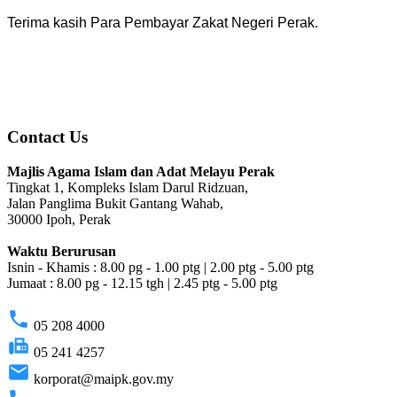
Terima kasih Para Pembayar Zakat Negeri Perak.
Contact Us
Majlis Agama Islam dan Adat Melayu Perak
Tingkat 1, Kompleks Islam Darul Ridzuan,
Jalan Panglima Bukit Gantang Wahab,
30000 Ipoh, Perak
Waktu Berurusan
Isnin - Khamis : 8.00 pg - 1.00 ptg | 2.00 ptg - 5.00 ptg
Jumaat : 8.00 pg - 12.15 tgh | 2.45 ptg - 5.00 ptg
phone
05 208 4000
fax
05 241 4257
email
korporat@maipk.gov.my