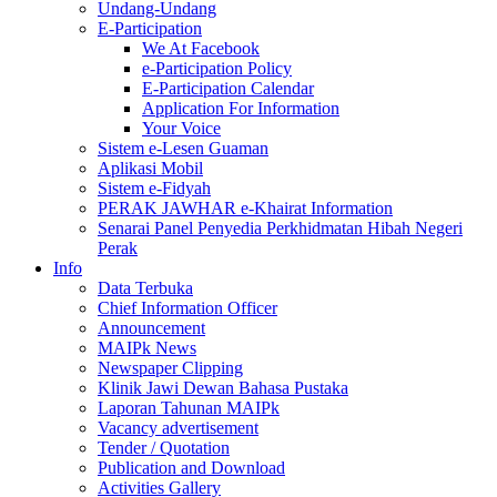
Undang-Undang
E-Participation
We At Facebook
e-Participation Policy
E-Participation Calendar
Application For Information
Your Voice
Sistem e-Lesen Guaman
Aplikasi Mobil
Sistem e-Fidyah
PERAK JAWHAR e-Khairat Information
Senarai Panel Penyedia Perkhidmatan Hibah Negeri
Perak
Info
Data Terbuka
Chief Information Officer
Announcement
MAIPk News
Newspaper Clipping
Klinik Jawi Dewan Bahasa Pustaka
Laporan Tahunan MAIPk
Vacancy advertisement
Tender / Quotation
Publication and Download
Activities Gallery