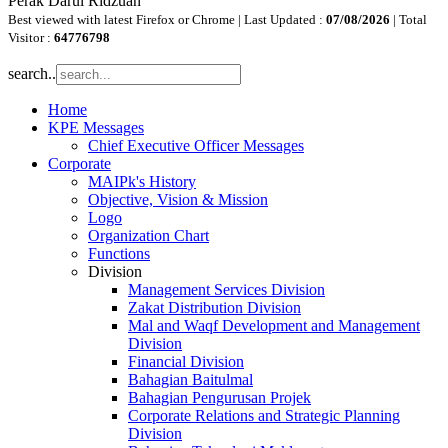
Perak Darul Ridzuan
Best viewed with latest Firefox or Chrome | Last Updated :
07/08/2026
| Total
Visitor :
64776798
search..
Home
KPE Messages
Chief Executive Officer Messages
Corporate
MAIPk's History
Objective, Vision & Mission
Logo
Organization Chart
Functions
Division
Management Services Division
Zakat Distribution Division
Mal and Waqf Development and Management
Division
Financial Division
Bahagian Baitulmal
Bahagian Pengurusan Projek
Corporate Relations and Strategic Planning
Division