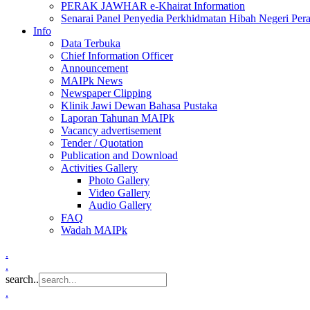
PERAK JAWHAR e-Khairat Information
Senarai Panel Penyedia Perkhidmatan Hibah Negeri Per
Info
Data Terbuka
Chief Information Officer
Announcement
MAIPk News
Newspaper Clipping
Klinik Jawi Dewan Bahasa Pustaka
Laporan Tahunan MAIPk
Vacancy advertisement
Tender / Quotation
Publication and Download
Activities Gallery
Photo Gallery
Video Gallery
Audio Gallery
FAQ
Wadah MAIPk
.
.
search..
.