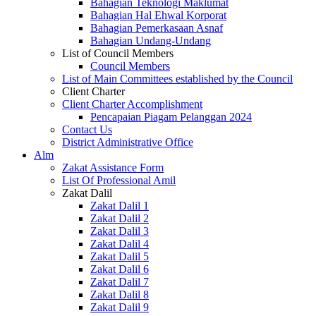
Bahagian Teknologi Maklumat
Bahagian Hal Ehwal Korporat
Bahagian Pemerkasaan Asnaf
Bahagian Undang-Undang
List of Council Members
Council Members
List of Main Committees established by the Council
Client Charter
Client Charter Accomplishment
Pencapaian Piagam Pelanggan 2024
Contact Us
District Administrative Office
Alm
Zakat Assistance Form
List Of Professional Amil
Zakat Dalil
Zakat Dalil 1
Zakat Dalil 2
Zakat Dalil 3
Zakat Dalil 4
Zakat Dalil 5
Zakat Dalil 6
Zakat Dalil 7
Zakat Dalil 8
Zakat Dalil 9