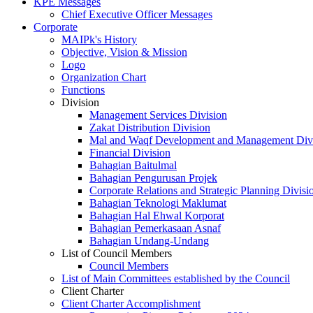
KPE Messages
Chief Executive Officer Messages
Corporate
MAIPk's History
Objective, Vision & Mission
Logo
Organization Chart
Functions
Division
Management Services Division
Zakat Distribution Division
Mal and Waqf Development and Management Div
Financial Division
Bahagian Baitulmal
Bahagian Pengurusan Projek
Corporate Relations and Strategic Planning Divisi
Bahagian Teknologi Maklumat
Bahagian Hal Ehwal Korporat
Bahagian Pemerkasaan Asnaf
Bahagian Undang-Undang
List of Council Members
Council Members
List of Main Committees established by the Council
Client Charter
Client Charter Accomplishment