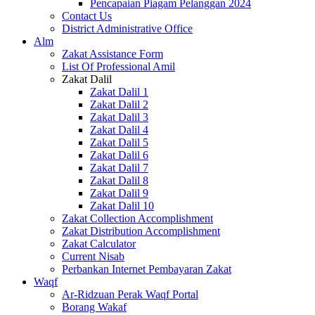
Pencapaian Piagam Pelanggan 2024
Contact Us
District Administrative Office
Alm
Zakat Assistance Form
List Of Professional Amil
Zakat Dalil
Zakat Dalil 1
Zakat Dalil 2
Zakat Dalil 3
Zakat Dalil 4
Zakat Dalil 5
Zakat Dalil 6
Zakat Dalil 7
Zakat Dalil 8
Zakat Dalil 9
Zakat Dalil 10
Zakat Collection Accomplishment
Zakat Distribution Accomplishment
Zakat Calculator
Current Nisab
Perbankan Internet Pembayaran Zakat
Waqf
Ar-Ridzuan Perak Waqf Portal
Borang Wakaf