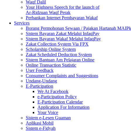
Waqf Dalil
Your Highness Speech for the launch of
Ar-Ridzuan Waqf Perak
Perbankan Internet Pembayaran Wakaf
Services
Borang Permohonan Sewaan / Pajakan Hartanah MAIP
Sistem Bayaran Zakat Melalui InfaqPay
Sistem Bayaran Wakaf Melalui InfaqPay
Zakat Collection System Via FPX
Scholarship Online System
Zakat Scheduled Deduction System
Sistem Bantuan Am Pelajaran Online
Online Transaction Statistic
User Feedback
Consumer Complaints and Suggestions
Undang-Undang
E-Participation
We At Facebook
e-Participation Policy
E-Participation Calendar
Application For Information
Your Voice
Sistem e-Lesen Guaman
Aplikasi Mobil
Sistem e-Fidyah