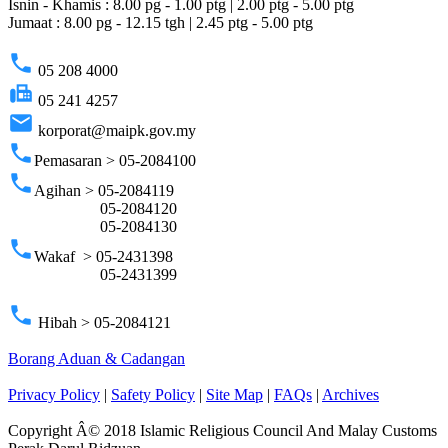
Isnin - Khamis : 8.00 pg - 1.00 ptg | 2.00 ptg - 5.00 ptg
Jumaat : 8.00 pg - 12.15 tgh | 2.45 ptg - 5.00 ptg
phone
05 208 4000
fax
05 241 4257
email
korporat@maipk.gov.my
phone
Pemasaran > 05-2084100
phone
Agihan > 05-2084119
05-2084120
05-2084130
phone
Wakaf > 05-2431398
05-2431399
phone
Hibah > 05-2084121
Borang Aduan & Cadangan
Privacy Policy
|
Safety Policy
|
Site Map
|
FAQs
|
Archives
Copyright Â© 2018 Islamic Religious Council And Malay Customs