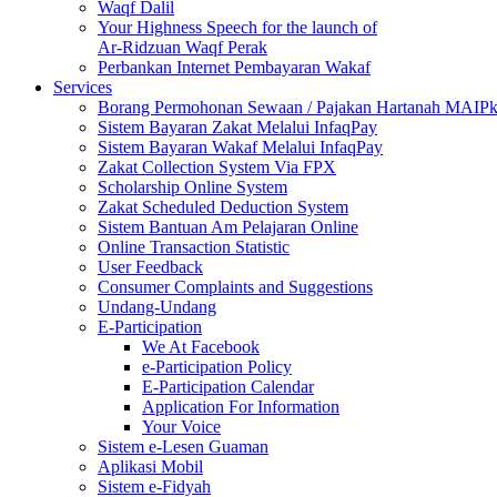
Waqf Dalil
Your Highness Speech for the launch of
Ar-Ridzuan Waqf Perak
Perbankan Internet Pembayaran Wakaf
Services
Borang Permohonan Sewaan / Pajakan Hartanah MAIP
Sistem Bayaran Zakat Melalui InfaqPay
Sistem Bayaran Wakaf Melalui InfaqPay
Zakat Collection System Via FPX
Scholarship Online System
Zakat Scheduled Deduction System
Sistem Bantuan Am Pelajaran Online
Online Transaction Statistic
User Feedback
Consumer Complaints and Suggestions
Undang-Undang
E-Participation
We At Facebook
e-Participation Policy
E-Participation Calendar
Application For Information
Your Voice
Sistem e-Lesen Guaman
Aplikasi Mobil
Sistem e-Fidyah