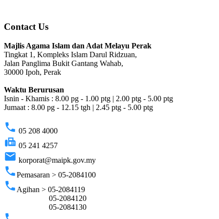
Contact Us
Majlis Agama Islam dan Adat Melayu Perak
Tingkat 1, Kompleks Islam Darul Ridzuan,
Jalan Panglima Bukit Gantang Wahab,
30000 Ipoh, Perak
Waktu Berurusan
Isnin - Khamis : 8.00 pg - 1.00 ptg | 2.00 ptg - 5.00 ptg
Jumaat : 8.00 pg - 12.15 tgh | 2.45 ptg - 5.00 ptg
phone
05 208 4000
fax
05 241 4257
email
korporat@maipk.gov.my
phone
Pemasaran > 05-2084100
phone
Agihan > 05-2084119
05-2084120
05-2084130
phone