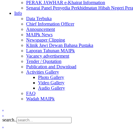
PERAK JAWHAR e-Khairat Information
Senarai Panel Penyedia Perkhidmatan Hibah Negeri Per
Info
Data Terbuka
Chief Information Officer
Announcement
MAIPk News
Newspaper Clipping
Klinik Jawi Dewan Bahasa Pustaka
Laporan Tahunan MAIPk
Vacancy advertisement
Tender / Quotation
Publication and Download
Activities Gallery
Photo Gallery
Video Gallery
Audio Gallery
FAQ
Wadah MAIPk
.
.
search..
.