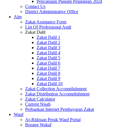
Pencapaian Piagam Pelanggan 2024
Contact Us
District Administrative Office
Alm
Zakat Assistance Form
List Of Professional Amil
Zakat Dalil
Zakat Dalil 1
Zakat Dalil 2
Zakat Dalil 3
Zakat Dalil 4
Zakat Dalil 5
Zakat Dalil 6
Zakat Dalil 7
Zakat Dalil 8
Zakat Dalil 9
Zakat Dalil 10
Zakat Collection Accomplishment
Zakat Distribution Accomplishment
Zakat Calculator
Current Nisab
Perbankan Internet Pembayaran Zakat
Waqf
Ar-Ridzuan Perak Waqf Portal
Borang Wakaf