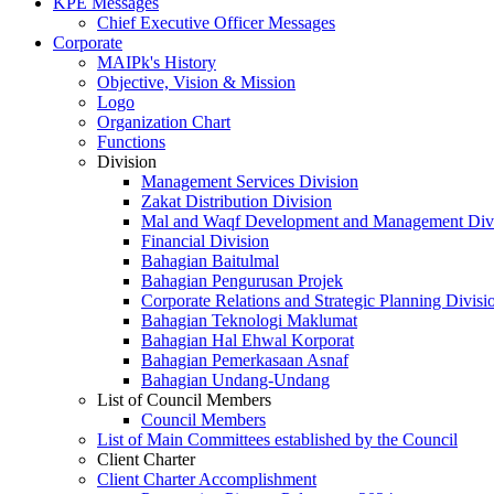
KPE Messages
Chief Executive Officer Messages
Corporate
MAIPk's History
Objective, Vision & Mission
Logo
Organization Chart
Functions
Division
Management Services Division
Zakat Distribution Division
Mal and Waqf Development and Management Div
Financial Division
Bahagian Baitulmal
Bahagian Pengurusan Projek
Corporate Relations and Strategic Planning Divisi
Bahagian Teknologi Maklumat
Bahagian Hal Ehwal Korporat
Bahagian Pemerkasaan Asnaf
Bahagian Undang-Undang
List of Council Members
Council Members
List of Main Committees established by the Council
Client Charter
Client Charter Accomplishment