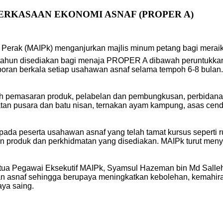
ERKASAAN EKONOMI ASNAF (PROPER A)
u Perak (MAIPk) menganjurkan majlis minum petang bagi meraik
hun disediakan bagi menaja PROPER A dibawah peruntukkan as
ran berkala setiap usahawan asnaf selama tempoh 6-8 bulan. S
pemasaran produk, pelabelan dan pembungkusan, perbidanan, r
an pusara dan batu nisan, ternakan ayam kampung, asas cendawa
pada peserta usahawan asnaf yang telah tamat kursus sepert
 produk dan perkhidmatan yang disediakan. MAIPk turut meny
Ketua Pegawai Eksekutif MAIPk, Syamsul Hazeman bin Md Salleh
asnaf sehingga berupaya meningkatkan kebolehan, kemahiran 
ya saing.