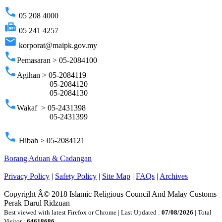
phone
05 208 4000
fax
05 241 4257
email
korporat@maipk.gov.my
phone
Pemasaran > 05-2084100
phone
Agihan > 05-2084119
05-2084120
05-2084130
phone
Wakaf > 05-2431398
05-2431399
phone
Hibah > 05-2084121
Borang Aduan & Cadangan
Privacy Policy
|
Safety Policy
|
Site Map
|
FAQs
|
Archives
Copyright Â© 2018 Islamic Religious Council And Malay Customs
Perak Darul Ridzuan
Best viewed with latest Firefox or Chrome | Last Updated :
07/08/2026
| Total
Visitor :
64618686