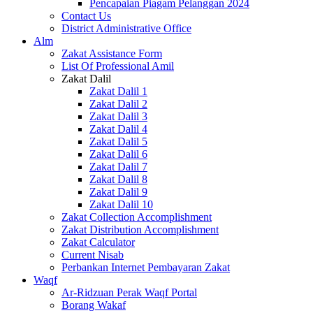
Pencapaian Piagam Pelanggan 2024
Contact Us
District Administrative Office
Alm
Zakat Assistance Form
List Of Professional Amil
Zakat Dalil
Zakat Dalil 1
Zakat Dalil 2
Zakat Dalil 3
Zakat Dalil 4
Zakat Dalil 5
Zakat Dalil 6
Zakat Dalil 7
Zakat Dalil 8
Zakat Dalil 9
Zakat Dalil 10
Zakat Collection Accomplishment
Zakat Distribution Accomplishment
Zakat Calculator
Current Nisab
Perbankan Internet Pembayaran Zakat
Waqf
Ar-Ridzuan Perak Waqf Portal
Borang Wakaf