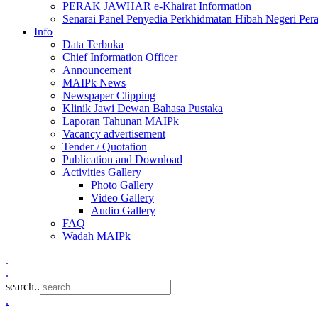
PERAK JAWHAR e-Khairat Information
Senarai Panel Penyedia Perkhidmatan Hibah Negeri Per
Info
Data Terbuka
Chief Information Officer
Announcement
MAIPk News
Newspaper Clipping
Klinik Jawi Dewan Bahasa Pustaka
Laporan Tahunan MAIPk
Vacancy advertisement
Tender / Quotation
Publication and Download
Activities Gallery
Photo Gallery
Video Gallery
Audio Gallery
FAQ
Wadah MAIPk
.
.
search..
.