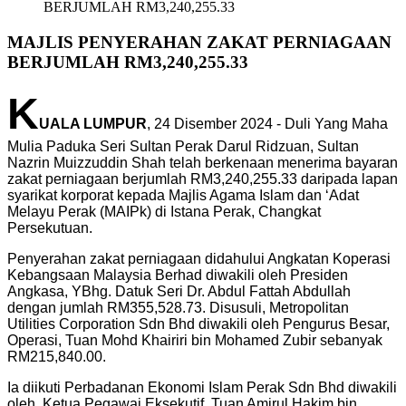
BERJUMLAH RM3,240,255.33
MAJLIS PENYERAHAN ZAKAT PERNIAGAAN
BERJUMLAH RM3,240,255.33
K
UALA LUMPUR
, 24 Disember 2024 - Duli Yang Maha
Mulia Paduka Seri Sultan Perak Darul Ridzuan, Sultan
Nazrin Muizzuddin Shah telah berkenaan menerima bayaran
zakat perniagaan berjumlah RM3,240,255.33 daripada lapan
syarikat korporat kepada Majlis Agama Islam dan ‘Adat
Melayu Perak (MAIPk) di Istana Perak, Changkat
Persekutuan.
Penyerahan zakat perniagaan didahului Angkatan Koperasi
Kebangsaan Malaysia Berhad diwakili oleh Presiden
Angkasa, YBhg. Datuk Seri Dr. Abdul Fattah Abdullah
dengan jumlah RM355,528.73. Disusuli, Metropolitan
Utilities Corporation Sdn Bhd diwakili oleh Pengurus Besar,
Operasi, Tuan Mohd Khairiri bin Mohamed Zubir sebanyak
RM215,840.00.
Ia diikuti Perbadanan Ekonomi Islam Perak Sdn Bhd diwakili
oleh Ketua Pegawai Eksekutif, Tuan Amirul Hakim bin