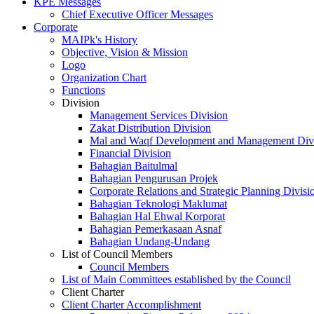
KPE Messages
Chief Executive Officer Messages
Corporate
MAIPk's History
Objective, Vision & Mission
Logo
Organization Chart
Functions
Division
Management Services Division
Zakat Distribution Division
Mal and Waqf Development and Management Div
Financial Division
Bahagian Baitulmal
Bahagian Pengurusan Projek
Corporate Relations and Strategic Planning Divisi
Bahagian Teknologi Maklumat
Bahagian Hal Ehwal Korporat
Bahagian Pemerkasaan Asnaf
Bahagian Undang-Undang
List of Council Members
Council Members
List of Main Committees established by the Council
Client Charter
Client Charter Accomplishment