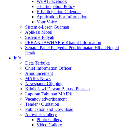
We At Facebook
e-Participation Policy
E-Participation Calendar
Application For Information
Your Voice
Sistem e-Lesen Guaman
Aplikasi Mobil
Sistem e-Fidyah
PERAK JAWHAR e-Khairat Information
Senarai Panel Penyedia Perkhidmatan Hibah Negeri
Perak
Info
Data Terbuka
Chief Information Officer
Announcement
MAIPk News
Newspaper Clipping
Klinik Jawi Dewan Bahasa Pustaka
Laporan Tahunan MAIPk
Vacancy advertisement
Tender / Quotation
Publication and Download
Activities Gallery
Photo Gallery
Video Gallery