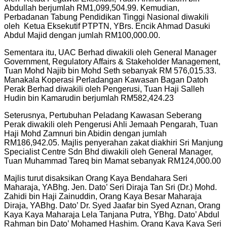
Abdullah berjumlah RM1,099,504.99. Kemudian,
Perbadanan Tabung Pendidikan Tinggi Nasional diwakili
oleh Ketua Eksekutif PTPTN, YBrs. Encik Ahmad Dasuki
Abdul Majid dengan jumlah RM100,000.00.
Sementara itu, UAC Berhad diwakili oleh General Manager
Government, Regulatory Affairs & Stakeholder Management,
Tuan Mohd Najib bin Mohd Seth sebanyak RM 576,015.33.
Manakala Koperasi Perladangan Kawasan Bagan Datoh
Perak Berhad diwakili oleh Pengerusi, Tuan Haji Salleh
Hudin bin Kamarudin berjumlah RM582,424.23
Seterusnya, Pertubuhan Peladang Kawasan Seberang
Perak diwakili oleh Pengerusi Ahli Jemaah Pengarah, Tuan
Haji Mohd Zamnuri bin Abidin dengan jumlah
RM186,942.05. Majlis penyerahan zakat diakhiri Sri Manjung
Specialist Centre Sdn Bhd diwakili oleh General Manager,
Tuan Muhammad Tareq bin Mamat sebanyak RM124,000.00
Majlis turut disaksikan Orang Kaya Bendahara Seri
Maharaja, YABhg. Jen. Dato’ Seri Diraja Tan Sri (Dr.) Mohd.
Zahidi bin Haji Zainuddin, Orang Kaya Besar Maharaja
Diraja, YABhg. Dato’ Dr. Syed Jaafar bin Syed Aznan, Orang
Kaya Kaya Maharaja Lela Tanjana Putra, YBhg. Dato’ Abdul
Rahman bin Dato’ Mohamed Hashim. Orang Kaya Kaya Seri