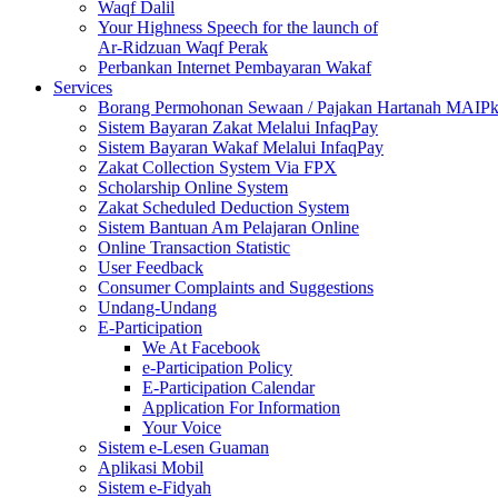
Waqf Dalil
Your Highness Speech for the launch of
Ar-Ridzuan Waqf Perak
Perbankan Internet Pembayaran Wakaf
Services
Borang Permohonan Sewaan / Pajakan Hartanah MAIP
Sistem Bayaran Zakat Melalui InfaqPay
Sistem Bayaran Wakaf Melalui InfaqPay
Zakat Collection System Via FPX
Scholarship Online System
Zakat Scheduled Deduction System
Sistem Bantuan Am Pelajaran Online
Online Transaction Statistic
User Feedback
Consumer Complaints and Suggestions
Undang-Undang
E-Participation
We At Facebook
e-Participation Policy
E-Participation Calendar
Application For Information
Your Voice
Sistem e-Lesen Guaman
Aplikasi Mobil
Sistem e-Fidyah