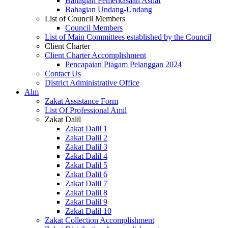
Bahagian Pemerkasaan Asnaf
Bahagian Undang-Undang
List of Council Members
Council Members
List of Main Committees established by the Council
Client Charter
Client Charter Accomplishment
Pencapaian Piagam Pelanggan 2024
Contact Us
District Administrative Office
Alm
Zakat Assistance Form
List Of Professional Amil
Zakat Dalil
Zakat Dalil 1
Zakat Dalil 2
Zakat Dalil 3
Zakat Dalil 4
Zakat Dalil 5
Zakat Dalil 6
Zakat Dalil 7
Zakat Dalil 8
Zakat Dalil 9
Zakat Dalil 10
Zakat Collection Accomplishment