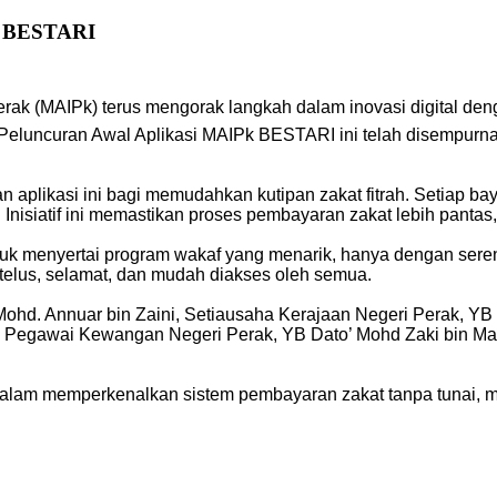
 BESTARI
Perak (MAIPk) terus mengorak langkah dalam inovasi digital d
s Peluncuran Awal Aplikasi MAIPk BESTARI ini telah disempurna
 aplikasi ini bagi memudahkan kutipan zakat fitrah. Setiap ba
 Inisiatif ini memastikan proses pembayaran zakat lebih pantas
untuk menyertai program wakaf yang menarik, hanya dengan ser
telus, selamat, dan mudah diakses oleh semua.
Mohd. Annuar bin Zaini, Setiausaha Kerajaan Negeri Perak, Y
n, Pegawai Kewangan Negeri Perak, YB Dato’ Mohd Zaki bin M
lain dalam memperkenalkan sistem pembayaran zakat tanpa tunai