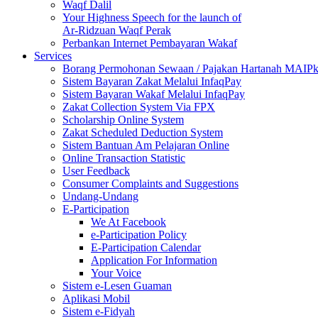
Waqf Dalil
Your Highness Speech for the launch of
Ar-Ridzuan Waqf Perak
Perbankan Internet Pembayaran Wakaf
Services
Borang Permohonan Sewaan / Pajakan Hartanah MAIP
Sistem Bayaran Zakat Melalui InfaqPay
Sistem Bayaran Wakaf Melalui InfaqPay
Zakat Collection System Via FPX
Scholarship Online System
Zakat Scheduled Deduction System
Sistem Bantuan Am Pelajaran Online
Online Transaction Statistic
User Feedback
Consumer Complaints and Suggestions
Undang-Undang
E-Participation
We At Facebook
e-Participation Policy
E-Participation Calendar
Application For Information
Your Voice
Sistem e-Lesen Guaman
Aplikasi Mobil
Sistem e-Fidyah