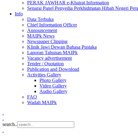
PERAK JAWHAR e-Khairat Information
Senarai Panel Penyedia Perkhidmatan Hibah Negeri Per
Info
Data Terbuka
Chief Information Officer
Announcement
MAIPk News
Newspaper Clipping
Klinik Jawi Dewan Bahasa Pustaka
Laporan Tahunan MAIPk
Vacancy advertisement
Tender / Quotation
Publication and Download
Activities Gallery
Photo Gallery
Video Gallery
Audio Gallery
FAQ
Wadah MAIPk
.
.
search..
.