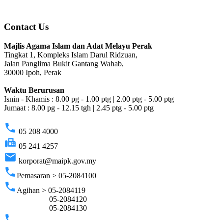
Contact Us
Majlis Agama Islam dan Adat Melayu Perak
Tingkat 1, Kompleks Islam Darul Ridzuan,
Jalan Panglima Bukit Gantang Wahab,
30000 Ipoh, Perak
Waktu Berurusan
Isnin - Khamis : 8.00 pg - 1.00 ptg | 2.00 ptg - 5.00 ptg
Jumaat : 8.00 pg - 12.15 tgh | 2.45 ptg - 5.00 ptg
phone
05 208 4000
fax
05 241 4257
email
korporat@maipk.gov.my
phone
Pemasaran > 05-2084100
phone
Agihan > 05-2084119
05-2084120
05-2084130
phone