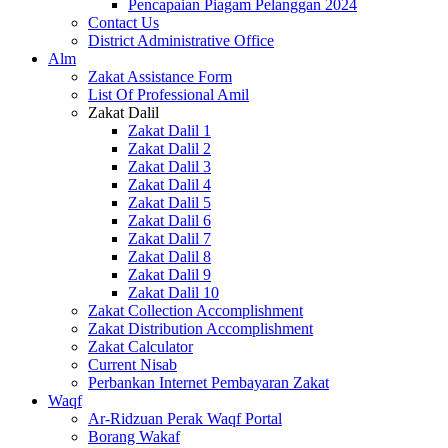
Pencapaian Piagam Pelanggan 2024
Contact Us
District Administrative Office
Alm
Zakat Assistance Form
List Of Professional Amil
Zakat Dalil
Zakat Dalil 1
Zakat Dalil 2
Zakat Dalil 3
Zakat Dalil 4
Zakat Dalil 5
Zakat Dalil 6
Zakat Dalil 7
Zakat Dalil 8
Zakat Dalil 9
Zakat Dalil 10
Zakat Collection Accomplishment
Zakat Distribution Accomplishment
Zakat Calculator
Current Nisab
Perbankan Internet Pembayaran Zakat
Waqf
Ar-Ridzuan Perak Waqf Portal
Borang Wakaf