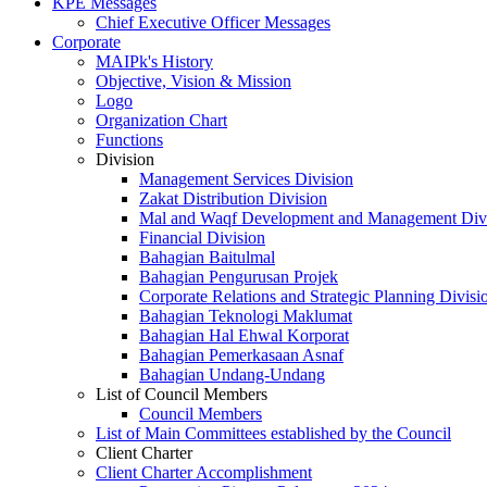
KPE Messages
Chief Executive Officer Messages
Corporate
MAIPk's History
Objective, Vision & Mission
Logo
Organization Chart
Functions
Division
Management Services Division
Zakat Distribution Division
Mal and Waqf Development and Management Div
Financial Division
Bahagian Baitulmal
Bahagian Pengurusan Projek
Corporate Relations and Strategic Planning Divisi
Bahagian Teknologi Maklumat
Bahagian Hal Ehwal Korporat
Bahagian Pemerkasaan Asnaf
Bahagian Undang-Undang
List of Council Members
Council Members
List of Main Committees established by the Council
Client Charter
Client Charter Accomplishment