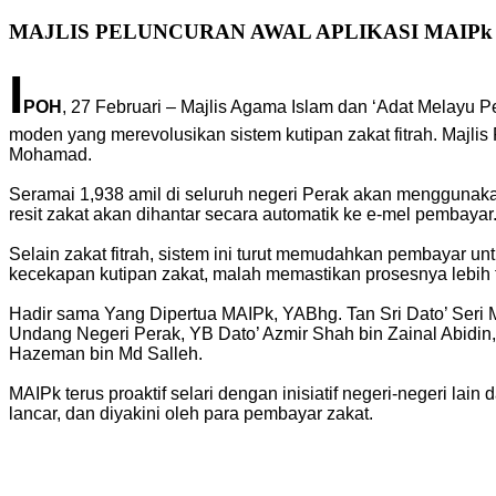
MAJLIS PELUNCURAN AWAL APLIKASI MAIPk
I
POH
, 27 Februari – Majlis Agama Islam dan ‘Adat Melayu 
moden yang merevolusikan sistem kutipan zakat fitrah. Majli
Mohamad.
Seramai 1,938 amil di seluruh negeri Perak akan menggunakan
resit zakat akan dihantar secara automatik ke e-mel pembayar.
Selain zakat fitrah, sistem ini turut memudahkan pembayar 
kecekapan kutipan zakat, malah memastikan prosesnya lebih 
Hadir sama Yang Dipertua MAIPk, YABhg. Tan Sri Dato’ Seri 
Undang Negeri Perak, YB Dato’ Azmir Shah bin Zainal Abidi
Hazeman bin Md Salleh.
MAIPk terus proaktif selari dengan inisiatif negeri-negeri 
lancar, dan diyakini oleh para pembayar zakat.