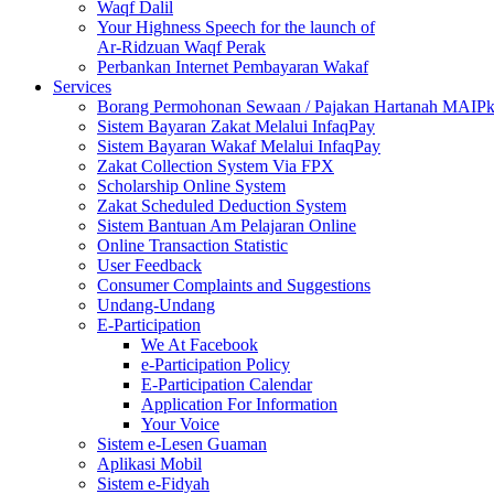
Waqf Dalil
Your Highness Speech for the launch of
Ar-Ridzuan Waqf Perak
Perbankan Internet Pembayaran Wakaf
Services
Borang Permohonan Sewaan / Pajakan Hartanah MAIP
Sistem Bayaran Zakat Melalui InfaqPay
Sistem Bayaran Wakaf Melalui InfaqPay
Zakat Collection System Via FPX
Scholarship Online System
Zakat Scheduled Deduction System
Sistem Bantuan Am Pelajaran Online
Online Transaction Statistic
User Feedback
Consumer Complaints and Suggestions
Undang-Undang
E-Participation
We At Facebook
e-Participation Policy
E-Participation Calendar
Application For Information
Your Voice
Sistem e-Lesen Guaman
Aplikasi Mobil
Sistem e-Fidyah