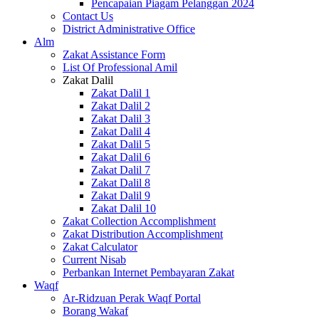
Pencapaian Piagam Pelanggan 2024
Contact Us
District Administrative Office
Alm
Zakat Assistance Form
List Of Professional Amil
Zakat Dalil
Zakat Dalil 1
Zakat Dalil 2
Zakat Dalil 3
Zakat Dalil 4
Zakat Dalil 5
Zakat Dalil 6
Zakat Dalil 7
Zakat Dalil 8
Zakat Dalil 9
Zakat Dalil 10
Zakat Collection Accomplishment
Zakat Distribution Accomplishment
Zakat Calculator
Current Nisab
Perbankan Internet Pembayaran Zakat
Waqf
Ar-Ridzuan Perak Waqf Portal
Borang Wakaf