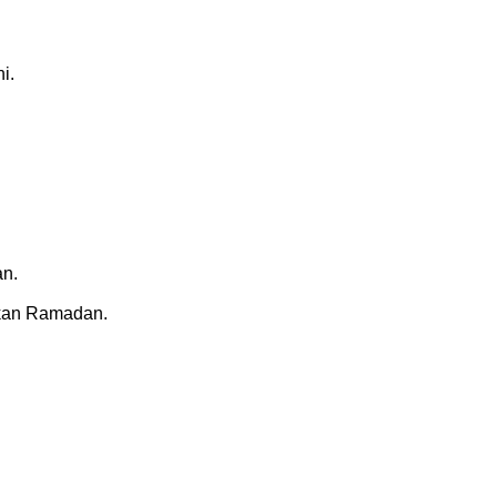
i.
an.
aikan Ramadan.