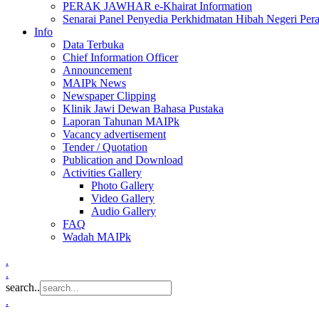
PERAK JAWHAR e-Khairat Information
Senarai Panel Penyedia Perkhidmatan Hibah Negeri Per
Info
Data Terbuka
Chief Information Officer
Announcement
MAIPk News
Newspaper Clipping
Klinik Jawi Dewan Bahasa Pustaka
Laporan Tahunan MAIPk
Vacancy advertisement
Tender / Quotation
Publication and Download
Activities Gallery
Photo Gallery
Video Gallery
Audio Gallery
FAQ
Wadah MAIPk
.
.
search..
.