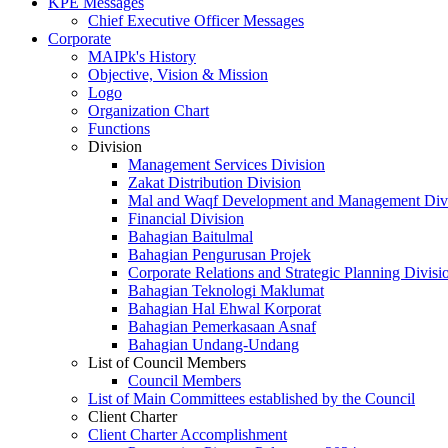
KPE Messages
Chief Executive Officer Messages
Corporate
MAIPk's History
Objective, Vision & Mission
Logo
Organization Chart
Functions
Division
Management Services Division
Zakat Distribution Division
Mal and Waqf Development and Management Div
Financial Division
Bahagian Baitulmal
Bahagian Pengurusan Projek
Corporate Relations and Strategic Planning Divisi
Bahagian Teknologi Maklumat
Bahagian Hal Ehwal Korporat
Bahagian Pemerkasaan Asnaf
Bahagian Undang-Undang
List of Council Members
Council Members
List of Main Committees established by the Council
Client Charter
Client Charter Accomplishment