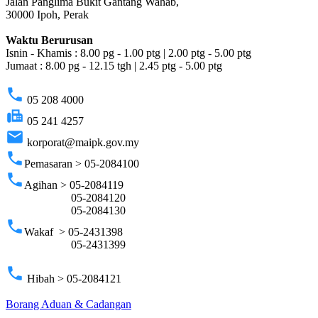
Jalan Panglima Bukit Gantang Wahab,
30000 Ipoh, Perak
Waktu Berurusan
Isnin - Khamis : 8.00 pg - 1.00 ptg | 2.00 ptg - 5.00 ptg
Jumaat : 8.00 pg - 12.15 tgh | 2.45 ptg - 5.00 ptg
phone
05 208 4000
fax
05 241 4257
email
korporat@maipk.gov.my
phone
Pemasaran > 05-2084100
phone
Agihan > 05-2084119
05-2084120
05-2084130
phone
Wakaf > 05-2431398
05-2431399
phone
Hibah > 05-2084121
Borang Aduan & Cadangan