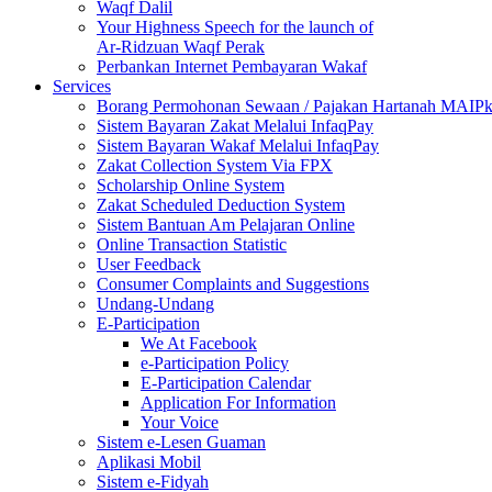
Waqf Dalil
Your Highness Speech for the launch of
Ar-Ridzuan Waqf Perak
Perbankan Internet Pembayaran Wakaf
Services
Borang Permohonan Sewaan / Pajakan Hartanah MAIP
Sistem Bayaran Zakat Melalui InfaqPay
Sistem Bayaran Wakaf Melalui InfaqPay
Zakat Collection System Via FPX
Scholarship Online System
Zakat Scheduled Deduction System
Sistem Bantuan Am Pelajaran Online
Online Transaction Statistic
User Feedback
Consumer Complaints and Suggestions
Undang-Undang
E-Participation
We At Facebook
e-Participation Policy
E-Participation Calendar
Application For Information
Your Voice
Sistem e-Lesen Guaman
Aplikasi Mobil
Sistem e-Fidyah