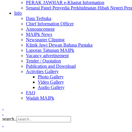
PERAK JAWHAR e-Khairat Information
Senarai Panel Penyedia Perkhidmatan Hibah Negeri Per
Info
Data Terbuka
Chief Information Officer
Announcement
MAIPk News
Newspaper Clipping
Klinik Jawi Dewan Bahasa Pustaka
Laporan Tahunan MAIPk
Vacancy advertisement
Tender / Quotation
Publication and Download
Activities Gallery
Photo Gallery
Video Gallery
Audio Gallery
FAQ
Wadah MAIPk
.
.
search..
.