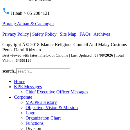
phone
Hibah > 05-2084121
Borang Aduan & Cadangan
Privacy Policy
|
Safety Policy
|
Site Map
|
FAQs
|
Archives
Copyright Â© 2018 Islamic Religious Council And Malay Customs
Perak Darul Ridzuan
Best viewed with latest Firefox or Chrome | Last Updated :
07/08/2026
| Total
Visitor :
64661126
search..
Home
KPE Messages
Chief Executive Officer Messages
Corporate
MAIPk's History
Objective, Vision & Mission
Logo
Organization Chart
Functions
Division