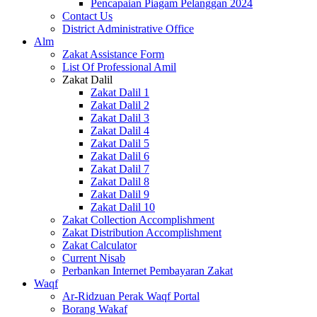
Pencapaian Piagam Pelanggan 2024
Contact Us
District Administrative Office
Alm
Zakat Assistance Form
List Of Professional Amil
Zakat Dalil
Zakat Dalil 1
Zakat Dalil 2
Zakat Dalil 3
Zakat Dalil 4
Zakat Dalil 5
Zakat Dalil 6
Zakat Dalil 7
Zakat Dalil 8
Zakat Dalil 9
Zakat Dalil 10
Zakat Collection Accomplishment
Zakat Distribution Accomplishment
Zakat Calculator
Current Nisab
Perbankan Internet Pembayaran Zakat
Waqf
Ar-Ridzuan Perak Waqf Portal
Borang Wakaf