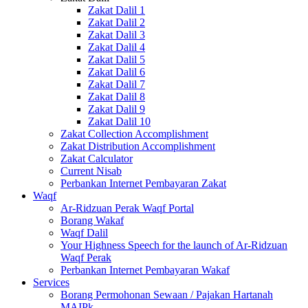
Zakat Dalil 1
Zakat Dalil 2
Zakat Dalil 3
Zakat Dalil 4
Zakat Dalil 5
Zakat Dalil 6
Zakat Dalil 7
Zakat Dalil 8
Zakat Dalil 9
Zakat Dalil 10
Zakat Collection Accomplishment
Zakat Distribution Accomplishment
Zakat Calculator
Current Nisab
Perbankan Internet Pembayaran Zakat
Waqf
Ar-Ridzuan Perak Waqf Portal
Borang Wakaf
Waqf Dalil
Your Highness Speech for the launch of Ar-Ridzuan
Waqf Perak
Perbankan Internet Pembayaran Wakaf
Services
Borang Permohonan Sewaan / Pajakan Hartanah
MAIPk