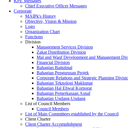
KPE Messages
Chief Executive Officer Messages
Corporate
MAIPk's History
Objective, Vision & Mission
Logo
Organization Chart
Functions
Division
Management Services Division
Zakat Distribution Division
Mal and Waqf Development and Management Div
Financial Division
Bahagian Baitulmal
Bahagian Pengurusan Projek
Corporate Relations and Strategic Planning Divisi
Bahagian Teknologi Maklumat
Bahagian Hal Ehwal Korporat
Bahagian Pemerkasaan Asnaf
Bahagian Undang-Undang
List of Council Members
Council Members
List of Main Committees established by the Council
Client Charter
Client Charter Accomplishment