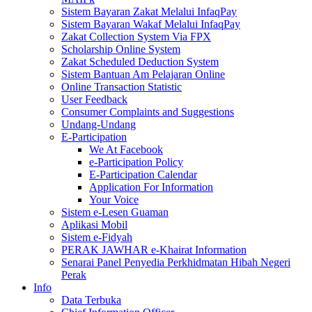
Sistem Bayaran Zakat Melalui InfaqPay
Sistem Bayaran Wakaf Melalui InfaqPay
Zakat Collection System Via FPX
Scholarship Online System
Zakat Scheduled Deduction System
Sistem Bantuan Am Pelajaran Online
Online Transaction Statistic
User Feedback
Consumer Complaints and Suggestions
Undang-Undang
E-Participation
We At Facebook
e-Participation Policy
E-Participation Calendar
Application For Information
Your Voice
Sistem e-Lesen Guaman
Aplikasi Mobil
Sistem e-Fidyah
PERAK JAWHAR e-Khairat Information
Senarai Panel Penyedia Perkhidmatan Hibah Negeri
Perak
Info
Data Terbuka