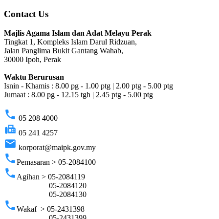
Contact Us
Majlis Agama Islam dan Adat Melayu Perak
Tingkat 1, Kompleks Islam Darul Ridzuan,
Jalan Panglima Bukit Gantang Wahab,
30000 Ipoh, Perak
Waktu Berurusan
Isnin - Khamis : 8.00 pg - 1.00 ptg | 2.00 ptg - 5.00 ptg
Jumaat : 8.00 pg - 12.15 tgh | 2.45 ptg - 5.00 ptg
phone
05 208 4000
fax
05 241 4257
email
korporat@maipk.gov.my
phone
Pemasaran > 05-2084100
phone
Agihan > 05-2084119
05-2084120
05-2084130
phone
Wakaf > 05-2431398
05-2431399