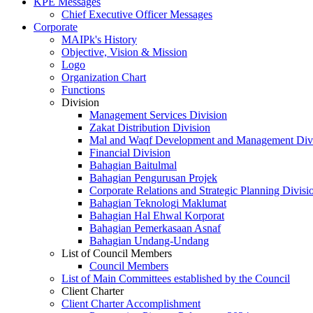
KPE Messages
Chief Executive Officer Messages
Corporate
MAIPk's History
Objective, Vision & Mission
Logo
Organization Chart
Functions
Division
Management Services Division
Zakat Distribution Division
Mal and Waqf Development and Management Div
Financial Division
Bahagian Baitulmal
Bahagian Pengurusan Projek
Corporate Relations and Strategic Planning Divisi
Bahagian Teknologi Maklumat
Bahagian Hal Ehwal Korporat
Bahagian Pemerkasaan Asnaf
Bahagian Undang-Undang
List of Council Members
Council Members
List of Main Committees established by the Council
Client Charter
Client Charter Accomplishment