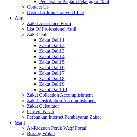
Pencapaian Piagam Pelanggan 2024
Contact Us
District Administrative Office
Alm
Zakat Assistance Form
List Of Professional Amil
Zakat Dalil
Zakat Dalil 1
Zakat Dalil 2
Zakat Dalil 3
Zakat Dalil 4
Zakat Dalil 5
Zakat Dalil 6
Zakat Dalil 7
Zakat Dalil 8
Zakat Dalil 9
Zakat Dalil 10
Zakat Collection Accomplishment
Zakat Distribution Accomplishment
Zakat Calculator
Current Nisab
Perbankan Internet Pembayaran Zakat
Waqf
Ar-Ridzuan Perak Waqf Portal
Borang Wakaf