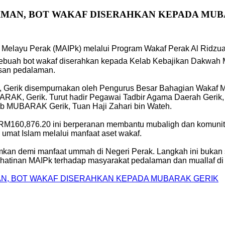
AMAN, BOT WAKAF DISERAHKAN KEPADA MU
 Melayu Perak (MAIPk) melalui Program Wakaf Perak Al Ridz
ebuah bot wakaf diserahkan kepada Kelab Kebajikan Dakwah
san pedalaman.
n, Gerik disempurnakan oleh Pengurus Besar Bahagian Wakaf MA
RAK, Gerik. Turut hadir Pegawai Tadbir Agama Daerah Gerik,
b MUBARAK Gerik, Tuan Haji Zahari bin Wateh.
160,876.20 ini berperanan membantu mubaligh dan komuniti luar
mat Islam melalui manfaat aset wakaf.
umkan demi manfaat ummah di Negeri Perak. Langkah ini buka
hatinan MAIPk terhadap masyarakat pedalaman dan muallaf di 
MAN, BOT WAKAF DISERAHKAN KEPADA MUBARAK GERIK