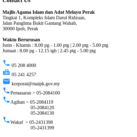
Contact Us
Majlis Agama Islam dan Adat Melayu Perak
Tingkat 1, Kompleks Islam Darul Ridzuan,
Jalan Panglima Bukit Gantang Wahab,
30000 Ipoh, Perak
Waktu Berurusan
Isnin - Khamis : 8.00 pg - 1.00 ptg | 2.00 ptg - 5.00 ptg
Jumaat : 8.00 pg - 12.15 tgh | 2.45 ptg - 5.00 ptg
phone
05 208 4000
fax
05 241 4257
email
korporat@maipk.gov.my
phone
Pemasaran > 05-2084100
phone
Agihan > 05-2084119
05-2084120
05-2084130
phone
Wakaf > 05-2431398
05-2431399