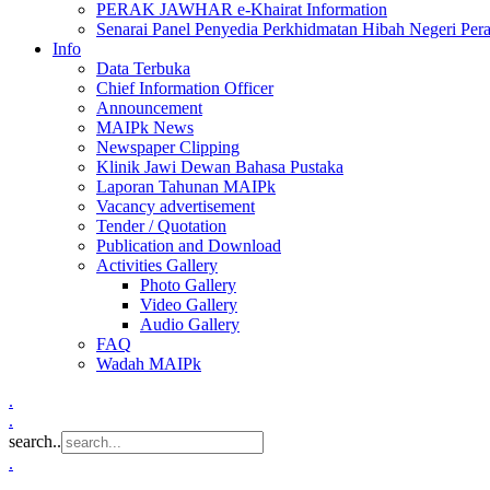
PERAK JAWHAR e-Khairat Information
Senarai Panel Penyedia Perkhidmatan Hibah Negeri Per
Info
Data Terbuka
Chief Information Officer
Announcement
MAIPk News
Newspaper Clipping
Klinik Jawi Dewan Bahasa Pustaka
Laporan Tahunan MAIPk
Vacancy advertisement
Tender / Quotation
Publication and Download
Activities Gallery
Photo Gallery
Video Gallery
Audio Gallery
FAQ
Wadah MAIPk
.
.
search..
.