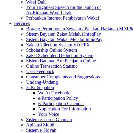
Waqf Dalil
Your Highness Speech for the launch of
Ar-Ridzuan Waqf Perak
Perbankan Internet Pembayaran Wakaf
Services
Borang Permohonan Sewaan / Pajakan Hartanah MAIP
Sistem Bayaran Zakat Melalui InfaqPay
Sistem Bayaran Wakaf Melalui InfaqPay
Zakat Collection System Via FPX
Scholarship Online System
Zakat Scheduled Deduction System
Sistem Bantuan Am Pelajaran Online
Online Transaction Statistic
User Feedback
Consumer Complaints and Suggestions
Undang-Undang
E-Participation
We At Facebook
e-Participation Policy
E-Participation Calendar
Application For Information
Your Voice
Sistem e-Lesen Guaman
Aplikasi Mobil
Sistem e-Fidyah