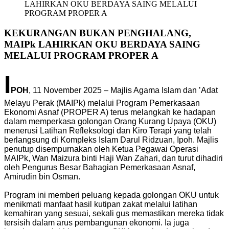
LAHIRKAN OKU BERDAYA SAING MELALUI
PROGRAM PROPER A
KEKURANGAN BUKAN PENGHALANG,
MAIPk LAHIRKAN OKU BERDAYA SAING
MELALUI PROGRAM PROPER A
I
POH
, 11 November 2025 – Majlis Agama Islam dan ’Adat
Melayu Perak (MAIPk) melalui Program Pemerkasaan
Ekonomi Asnaf (PROPER A) terus melangkah ke hadapan
dalam memperkasa golongan Orang Kurang Upaya (OKU)
menerusi Latihan Refleksologi dan Kiro Terapi yang telah
berlangsung di Kompleks Islam Darul Ridzuan, Ipoh. Majlis
penutup disempurnakan oleh Ketua Pegawai Operasi
MAIPk, Wan Maizura binti Haji Wan Zahari, dan turut dihadiri
oleh Pengurus Besar Bahagian Pemerkasaan Asnaf,
Amirudin bin Osman.
Program ini memberi peluang kepada golongan OKU untuk
menikmati manfaat hasil kutipan zakat melalui latihan
kemahiran yang sesuai, sekali gus memastikan mereka tidak
tersisih dalam arus pembangunan ekonomi. Ia juga