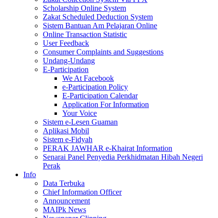
Scholarship Online System
Zakat Scheduled Deduction System
Sistem Bantuan Am Pelajaran Online
Online Transaction Statistic
User Feedback
Consumer Complaints and Suggestions
Undang-Undang
E-Participation
We At Facebook
e-Participation Policy
E-Participation Calendar
Application For Information
Your Voice
Sistem e-Lesen Guaman
Aplikasi Mobil
Sistem e-Fidyah
PERAK JAWHAR e-Khairat Information
Senarai Panel Penyedia Perkhidmatan Hibah Negeri
Perak
Info
Data Terbuka
Chief Information Officer
Announcement
MAIPk News