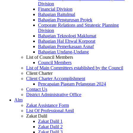
Division
Financial Division
Bahagian Baitulmal
Bahagian Pengurusan Projek
Corporate Relations and Strategic Planning
Division
Bahagian Teknologi Maklumat
Bahagian Hal Ehwal Korporat
Bahagian Pemerkasaan Asnaf
Bahagian Undang-Undang
List of Council Members
Council Members
List of Main Committees established by the Council
Client Charter
Client Charter Accomplishment
Pencapaian Piagam Pelanggan 2024
Contact Us
District Administrative Office
Alm
Zakat Assistance Form
List Of Professional Amil
Zakat Dalil
Zakat Dalil 1
Zakat Dalil 2
Zakat Dalil 3