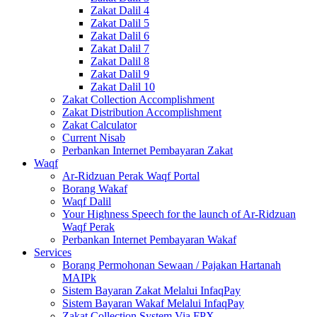
Zakat Dalil 4
Zakat Dalil 5
Zakat Dalil 6
Zakat Dalil 7
Zakat Dalil 8
Zakat Dalil 9
Zakat Dalil 10
Zakat Collection Accomplishment
Zakat Distribution Accomplishment
Zakat Calculator
Current Nisab
Perbankan Internet Pembayaran Zakat
Waqf
Ar-Ridzuan Perak Waqf Portal
Borang Wakaf
Waqf Dalil
Your Highness Speech for the launch of Ar-Ridzuan
Waqf Perak
Perbankan Internet Pembayaran Wakaf
Services
Borang Permohonan Sewaan / Pajakan Hartanah
MAIPk
Sistem Bayaran Zakat Melalui InfaqPay
Sistem Bayaran Wakaf Melalui InfaqPay
Zakat Collection System Via FPX