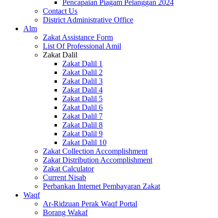
Pencapaian Piagam Pelanggan 2024
Contact Us
District Administrative Office
Alm
Zakat Assistance Form
List Of Professional Amil
Zakat Dalil
Zakat Dalil 1
Zakat Dalil 2
Zakat Dalil 3
Zakat Dalil 4
Zakat Dalil 5
Zakat Dalil 6
Zakat Dalil 7
Zakat Dalil 8
Zakat Dalil 9
Zakat Dalil 10
Zakat Collection Accomplishment
Zakat Distribution Accomplishment
Zakat Calculator
Current Nisab
Perbankan Internet Pembayaran Zakat
Waqf
Ar-Ridzuan Perak Waqf Portal
Borang Wakaf