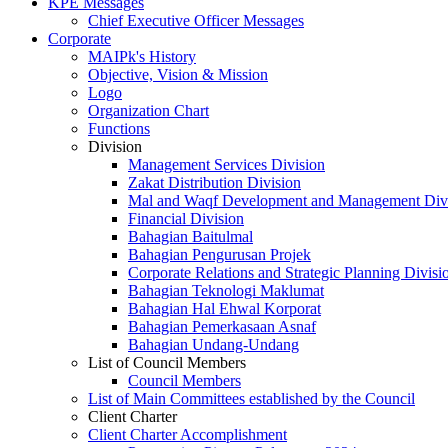
KPE Messages
Chief Executive Officer Messages
Corporate
MAIPk's History
Objective, Vision & Mission
Logo
Organization Chart
Functions
Division
Management Services Division
Zakat Distribution Division
Mal and Waqf Development and Management Div
Financial Division
Bahagian Baitulmal
Bahagian Pengurusan Projek
Corporate Relations and Strategic Planning Divisi
Bahagian Teknologi Maklumat
Bahagian Hal Ehwal Korporat
Bahagian Pemerkasaan Asnaf
Bahagian Undang-Undang
List of Council Members
Council Members
List of Main Committees established by the Council
Client Charter
Client Charter Accomplishment