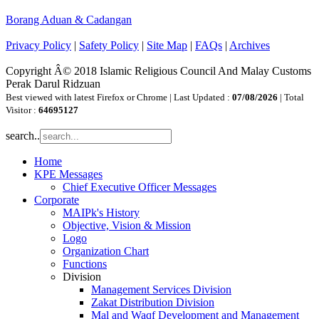
Borang Aduan & Cadangan
Privacy Policy
|
Safety Policy
|
Site Map
|
FAQs
|
Archives
Copyright Â© 2018 Islamic Religious Council And Malay Customs
Perak Darul Ridzuan
Best viewed with latest Firefox or Chrome | Last Updated :
07/08/2026
| Total
Visitor :
64695127
search..
Home
KPE Messages
Chief Executive Officer Messages
Corporate
MAIPk's History
Objective, Vision & Mission
Logo
Organization Chart
Functions
Division
Management Services Division
Zakat Distribution Division
Mal and Waqf Development and Management