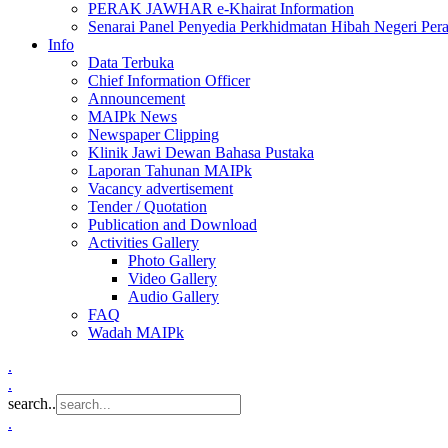
PERAK JAWHAR e-Khairat Information
Senarai Panel Penyedia Perkhidmatan Hibah Negeri Per
Info
Data Terbuka
Chief Information Officer
Announcement
MAIPk News
Newspaper Clipping
Klinik Jawi Dewan Bahasa Pustaka
Laporan Tahunan MAIPk
Vacancy advertisement
Tender / Quotation
Publication and Download
Activities Gallery
Photo Gallery
Video Gallery
Audio Gallery
FAQ
Wadah MAIPk
.
.
search..
.