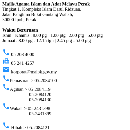
Majlis Agama Islam dan Adat Melayu Perak
Tingkat 1, Kompleks Islam Darul Ridzuan,
Jalan Panglima Bukit Gantang Wahab,
30000 Ipoh, Perak
Waktu Berurusan
Isnin - Khamis : 8.00 pg - 1.00 ptg | 2.00 ptg - 5.00 ptg
Jumaat : 8.00 pg - 12.15 tgh | 2.45 ptg - 5.00 ptg
phone
05 208 4000
fax
05 241 4257
email
korporat@maipk.gov.my
phone
Pemasaran > 05-2084100
phone
Agihan > 05-2084119
05-2084120
05-2084130
phone
Wakaf > 05-2431398
05-2431399
phone
Hibah > 05-2084121