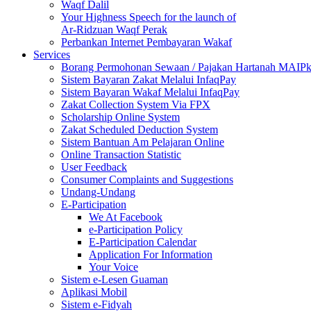
Waqf Dalil
Your Highness Speech for the launch of
Ar-Ridzuan Waqf Perak
Perbankan Internet Pembayaran Wakaf
Services
Borang Permohonan Sewaan / Pajakan Hartanah MAIP
Sistem Bayaran Zakat Melalui InfaqPay
Sistem Bayaran Wakaf Melalui InfaqPay
Zakat Collection System Via FPX
Scholarship Online System
Zakat Scheduled Deduction System
Sistem Bantuan Am Pelajaran Online
Online Transaction Statistic
User Feedback
Consumer Complaints and Suggestions
Undang-Undang
E-Participation
We At Facebook
e-Participation Policy
E-Participation Calendar
Application For Information
Your Voice
Sistem e-Lesen Guaman
Aplikasi Mobil
Sistem e-Fidyah