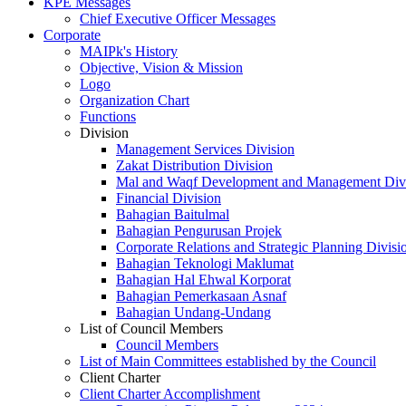
KPE Messages
Chief Executive Officer Messages
Corporate
MAIPk's History
Objective, Vision & Mission
Logo
Organization Chart
Functions
Division
Management Services Division
Zakat Distribution Division
Mal and Waqf Development and Management Div
Financial Division
Bahagian Baitulmal
Bahagian Pengurusan Projek
Corporate Relations and Strategic Planning Divisi
Bahagian Teknologi Maklumat
Bahagian Hal Ehwal Korporat
Bahagian Pemerkasaan Asnaf
Bahagian Undang-Undang
List of Council Members
Council Members
List of Main Committees established by the Council
Client Charter
Client Charter Accomplishment