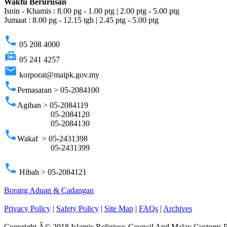
Waktu Berurusan
Isnin - Khamis : 8.00 pg - 1.00 ptg | 2.00 ptg - 5.00 ptg
Jumaat : 8.00 pg - 12.15 tgh | 2.45 ptg - 5.00 ptg
phone
05 208 4000
fax
05 241 4257
email
korporat@maipk.gov.my
phone
Pemasaran > 05-2084100
phone
Agihan > 05-2084119
05-2084120
05-2084130
phone
Wakaf > 05-2431398
05-2431399
phone
Hibah > 05-2084121
Borang Aduan & Cadangan
Privacy Policy
|
Safety Policy
|
Site Map
|
FAQs
|
Archives
Copyright Â© 2018 Islamic Religious Council And Malay Customs 