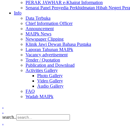
PERAK JAWHAR e-Khairat Information
Senarai Panel Penyedia Perkhidmatan Hibah Negeri Per
Info
Data Terbuka
Chief Information Officer
Announcement
MAIPk News
Newspaper Clipping
Klinik Jawi Dewan Bahasa Pustaka
Laporan Tahunan MAIPk
Vacancy advertisement
Tender / Quotation
Publication and Download
Activities Gallery
Photo Gallery
Video Gallery
Audio Gallery
FAQ
Wadah MAIPk
.
.
search..
.