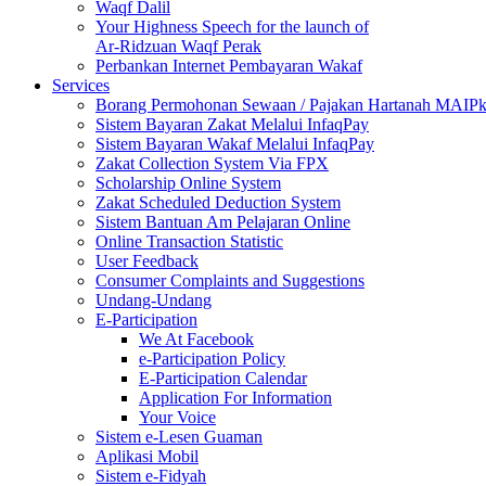
Waqf Dalil
Your Highness Speech for the launch of
Ar-Ridzuan Waqf Perak
Perbankan Internet Pembayaran Wakaf
Services
Borang Permohonan Sewaan / Pajakan Hartanah MAIP
Sistem Bayaran Zakat Melalui InfaqPay
Sistem Bayaran Wakaf Melalui InfaqPay
Zakat Collection System Via FPX
Scholarship Online System
Zakat Scheduled Deduction System
Sistem Bantuan Am Pelajaran Online
Online Transaction Statistic
User Feedback
Consumer Complaints and Suggestions
Undang-Undang
E-Participation
We At Facebook
e-Participation Policy
E-Participation Calendar
Application For Information
Your Voice
Sistem e-Lesen Guaman
Aplikasi Mobil
Sistem e-Fidyah