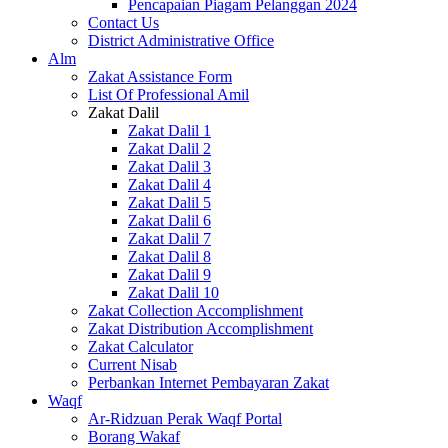
Pencapaian Piagam Pelanggan 2024
Contact Us
District Administrative Office
Alm
Zakat Assistance Form
List Of Professional Amil
Zakat Dalil
Zakat Dalil 1
Zakat Dalil 2
Zakat Dalil 3
Zakat Dalil 4
Zakat Dalil 5
Zakat Dalil 6
Zakat Dalil 7
Zakat Dalil 8
Zakat Dalil 9
Zakat Dalil 10
Zakat Collection Accomplishment
Zakat Distribution Accomplishment
Zakat Calculator
Current Nisab
Perbankan Internet Pembayaran Zakat
Waqf
Ar-Ridzuan Perak Waqf Portal
Borang Wakaf