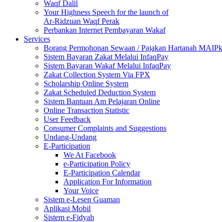
Waqf Dalil
Your Highness Speech for the launch of
Ar-Ridzuan Waqf Perak
Perbankan Internet Pembayaran Wakaf
Services
Borang Permohonan Sewaan / Pajakan Hartanah MAIP
Sistem Bayaran Zakat Melalui InfaqPay
Sistem Bayaran Wakaf Melalui InfaqPay
Zakat Collection System Via FPX
Scholarship Online System
Zakat Scheduled Deduction System
Sistem Bantuan Am Pelajaran Online
Online Transaction Statistic
User Feedback
Consumer Complaints and Suggestions
Undang-Undang
E-Participation
We At Facebook
e-Participation Policy
E-Participation Calendar
Application For Information
Your Voice
Sistem e-Lesen Guaman
Aplikasi Mobil
Sistem e-Fidyah