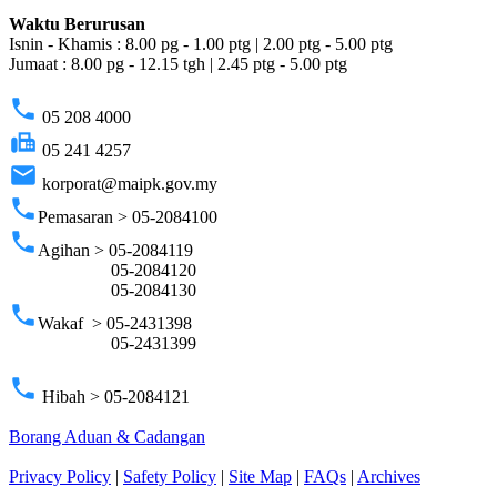
Waktu Berurusan
Isnin - Khamis : 8.00 pg - 1.00 ptg | 2.00 ptg - 5.00 ptg
Jumaat : 8.00 pg - 12.15 tgh | 2.45 ptg - 5.00 ptg
phone
05 208 4000
fax
05 241 4257
email
korporat@maipk.gov.my
phone
Pemasaran > 05-2084100
phone
Agihan > 05-2084119
05-2084120
05-2084130
phone
Wakaf > 05-2431398
05-2431399
phone
Hibah > 05-2084121
Borang Aduan & Cadangan
Privacy Policy
|
Safety Policy
|
Site Map
|
FAQs
|
Archives