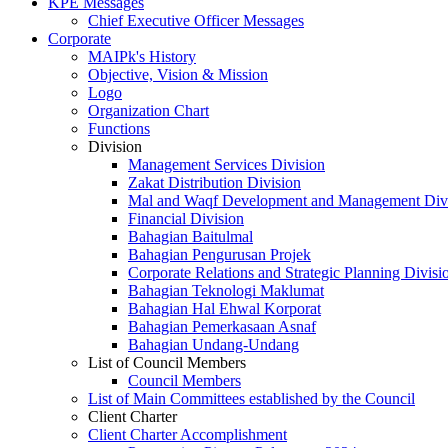
KPE Messages
Chief Executive Officer Messages
Corporate
MAIPk's History
Objective, Vision & Mission
Logo
Organization Chart
Functions
Division
Management Services Division
Zakat Distribution Division
Mal and Waqf Development and Management Div
Financial Division
Bahagian Baitulmal
Bahagian Pengurusan Projek
Corporate Relations and Strategic Planning Divisi
Bahagian Teknologi Maklumat
Bahagian Hal Ehwal Korporat
Bahagian Pemerkasaan Asnaf
Bahagian Undang-Undang
List of Council Members
Council Members
List of Main Committees established by the Council
Client Charter
Client Charter Accomplishment