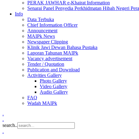
PERAK JAWHAR e-Khairat Information
Senarai Panel Penyedia Perkhidmatan Hibah Negeri Per
Info
Data Terbuka
Chief Information Officer
Announcement
MAIPk News
Newspaper Clipping
Klinik Jawi Dewan Bahasa Pustaka
Laporan Tahunan MAIPk
Vacancy advertisement
Tender / Quotation
Publication and Download
Activities Gallery
Photo Gallery
Video Gallery
Audio Gallery
FAQ
Wadah MAIPk
.
.
search..
.