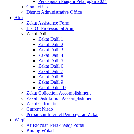
Pencapaian Piagam Pelanggan 2024
Contact Us
District Administrative Office
Alm
Zakat Assistance Form
List Of Professional Amil
Zakat Dalil
Zakat Dalil 1
Zakat Dalil 2
Zakat Dalil 3
Zakat Dalil 4
Zakat Dalil 5
Zakat Dalil 6
Zakat Dalil 7
Zakat Dalil 8
Zakat Dalil 9
Zakat Dalil 10
Zakat Collection Accomplishment
Zakat Distribution Accomplishment
Zakat Calculator
Current Nisab
Perbankan Internet Pembayaran Zakat
Waqf
Ar-Ridzuan Perak Waqf Portal
Borang Wakaf