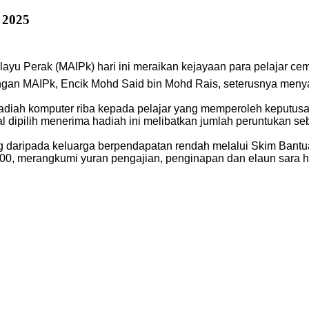
 2025
layu Perak (MAIPk) hari ini meraikan kejayaan para pelajar c
gan MAIPk, Encik Mohd Said bin Mohd Rais, seterusnya meny
diah komputer riba kepada pelajar yang memperoleh keputus
al dipilih menerima hadiah ini melibatkan jumlah peruntukan 
ng daripada keluarga berpendapatan rendah melalui Skim Bant
, merangkumi yuran pengajian, penginapan dan elaun sara h