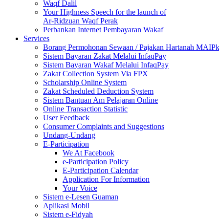
Waqf Dalil
Your Highness Speech for the launch of
Ar-Ridzuan Waqf Perak
Perbankan Internet Pembayaran Wakaf
Services
Borang Permohonan Sewaan / Pajakan Hartanah MAIP
Sistem Bayaran Zakat Melalui InfaqPay
Sistem Bayaran Wakaf Melalui InfaqPay
Zakat Collection System Via FPX
Scholarship Online System
Zakat Scheduled Deduction System
Sistem Bantuan Am Pelajaran Online
Online Transaction Statistic
User Feedback
Consumer Complaints and Suggestions
Undang-Undang
E-Participation
We At Facebook
e-Participation Policy
E-Participation Calendar
Application For Information
Your Voice
Sistem e-Lesen Guaman
Aplikasi Mobil
Sistem e-Fidyah