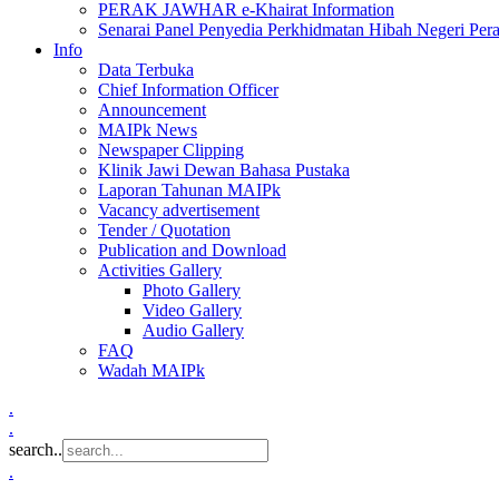
PERAK JAWHAR e-Khairat Information
Senarai Panel Penyedia Perkhidmatan Hibah Negeri Per
Info
Data Terbuka
Chief Information Officer
Announcement
MAIPk News
Newspaper Clipping
Klinik Jawi Dewan Bahasa Pustaka
Laporan Tahunan MAIPk
Vacancy advertisement
Tender / Quotation
Publication and Download
Activities Gallery
Photo Gallery
Video Gallery
Audio Gallery
FAQ
Wadah MAIPk
.
.
search..
.