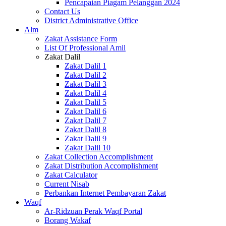
Pencapaian Piagam Pelanggan 2024
Contact Us
District Administrative Office
Alm
Zakat Assistance Form
List Of Professional Amil
Zakat Dalil
Zakat Dalil 1
Zakat Dalil 2
Zakat Dalil 3
Zakat Dalil 4
Zakat Dalil 5
Zakat Dalil 6
Zakat Dalil 7
Zakat Dalil 8
Zakat Dalil 9
Zakat Dalil 10
Zakat Collection Accomplishment
Zakat Distribution Accomplishment
Zakat Calculator
Current Nisab
Perbankan Internet Pembayaran Zakat
Waqf
Ar-Ridzuan Perak Waqf Portal
Borang Wakaf