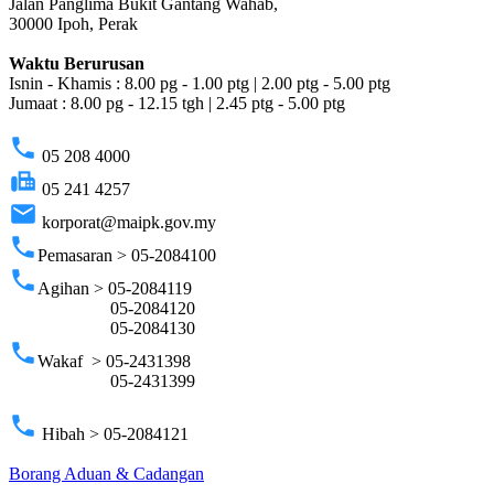
Jalan Panglima Bukit Gantang Wahab,
30000 Ipoh, Perak
Waktu Berurusan
Isnin - Khamis : 8.00 pg - 1.00 ptg | 2.00 ptg - 5.00 ptg
Jumaat : 8.00 pg - 12.15 tgh | 2.45 ptg - 5.00 ptg
phone
05 208 4000
fax
05 241 4257
email
korporat@maipk.gov.my
phone
Pemasaran > 05-2084100
phone
Agihan > 05-2084119
05-2084120
05-2084130
phone
Wakaf > 05-2431398
05-2431399
phone
Hibah > 05-2084121
Borang Aduan & Cadangan