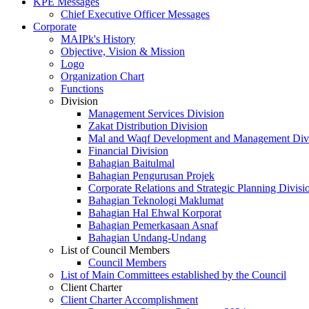
KPE Messages
Chief Executive Officer Messages
Corporate
MAIPk's History
Objective, Vision & Mission
Logo
Organization Chart
Functions
Division
Management Services Division
Zakat Distribution Division
Mal and Waqf Development and Management Div
Financial Division
Bahagian Baitulmal
Bahagian Pengurusan Projek
Corporate Relations and Strategic Planning Divisi
Bahagian Teknologi Maklumat
Bahagian Hal Ehwal Korporat
Bahagian Pemerkasaan Asnaf
Bahagian Undang-Undang
List of Council Members
Council Members
List of Main Committees established by the Council
Client Charter
Client Charter Accomplishment