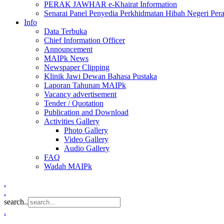
PERAK JAWHAR e-Khairat Information
Senarai Panel Penyedia Perkhidmatan Hibah Negeri Per
Info
Data Terbuka
Chief Information Officer
Announcement
MAIPk News
Newspaper Clipping
Klinik Jawi Dewan Bahasa Pustaka
Laporan Tahunan MAIPk
Vacancy advertisement
Tender / Quotation
Publication and Download
Activities Gallery
Photo Gallery
Video Gallery
Audio Gallery
FAQ
Wadah MAIPk
.
.
search..
.