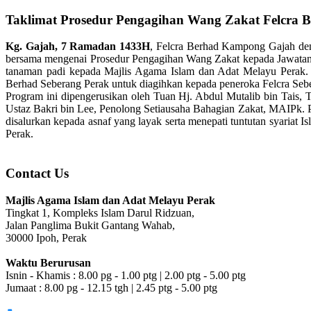
Taklimat Prosedur Pengagihan Wang Zakat Felcra 
Kg. Gajah, 7 Ramadan 1433H
, Felcra Berhad Kampong Gajah de
bersama mengenai Prosedur Pengagihan Wang Zakat kepada Jawata
tanaman padi kepada Majlis Agama Islam dan Adat Melayu Perak. D
Berhad Seberang Perak untuk diagihkan kepada peneroka Felcra Seb
Program ini dipengerusikan oleh Tuan Hj. Abdul Mutalib bin Tais
Ustaz Bakri bin Lee, Penolong Setiausaha Bahagian Zakat, MAIPk. P
disalurkan kepada asnaf yang layak serta menepati tuntutan syaria
Perak.
Contact Us
Majlis Agama Islam dan Adat Melayu Perak
Tingkat 1, Kompleks Islam Darul Ridzuan,
Jalan Panglima Bukit Gantang Wahab,
30000 Ipoh, Perak
Waktu Berurusan
Isnin - Khamis : 8.00 pg - 1.00 ptg | 2.00 ptg - 5.00 ptg
Jumaat : 8.00 pg - 12.15 tgh | 2.45 ptg - 5.00 ptg