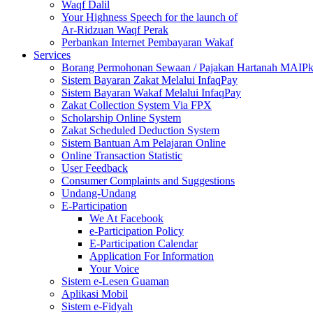
Waqf Dalil
Your Highness Speech for the launch of
Ar-Ridzuan Waqf Perak
Perbankan Internet Pembayaran Wakaf
Services
Borang Permohonan Sewaan / Pajakan Hartanah MAIP
Sistem Bayaran Zakat Melalui InfaqPay
Sistem Bayaran Wakaf Melalui InfaqPay
Zakat Collection System Via FPX
Scholarship Online System
Zakat Scheduled Deduction System
Sistem Bantuan Am Pelajaran Online
Online Transaction Statistic
User Feedback
Consumer Complaints and Suggestions
Undang-Undang
E-Participation
We At Facebook
e-Participation Policy
E-Participation Calendar
Application For Information
Your Voice
Sistem e-Lesen Guaman
Aplikasi Mobil
Sistem e-Fidyah