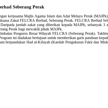
Berhad Seberang Perak
ngan kerjasama Majlis Agama Islam dan Adat Melayu Perak (MAIPk
nkuasa Zakat FELCRA Berhad, Seberang Perak. FELCRA Berhad Seber
aripada jumlah zakat yang diberikan kepada MAIPk, sebanyak 3 asna
erang Perak bagi mewakili pihak MAIPk.
, Timbalan Pengurus Besar Wilayah FELCRA (Seberang Perak). Taklim
rogram ini diadakan bertujuan untuk memberikan garis panduan kepada
t Islam berpandukan Had al-Kifayah (Kaedah Pengukuran Fakir dan Misk