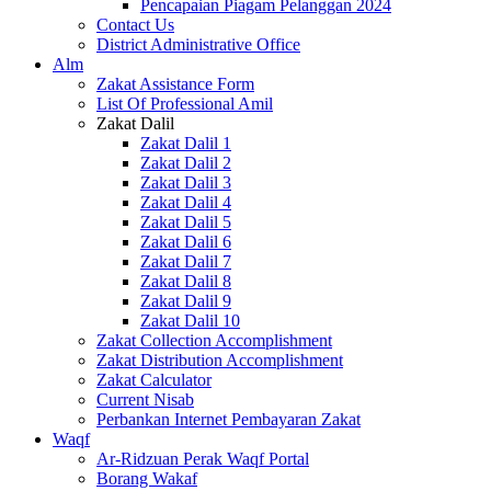
Pencapaian Piagam Pelanggan 2024
Contact Us
District Administrative Office
Alm
Zakat Assistance Form
List Of Professional Amil
Zakat Dalil
Zakat Dalil 1
Zakat Dalil 2
Zakat Dalil 3
Zakat Dalil 4
Zakat Dalil 5
Zakat Dalil 6
Zakat Dalil 7
Zakat Dalil 8
Zakat Dalil 9
Zakat Dalil 10
Zakat Collection Accomplishment
Zakat Distribution Accomplishment
Zakat Calculator
Current Nisab
Perbankan Internet Pembayaran Zakat
Waqf
Ar-Ridzuan Perak Waqf Portal
Borang Wakaf