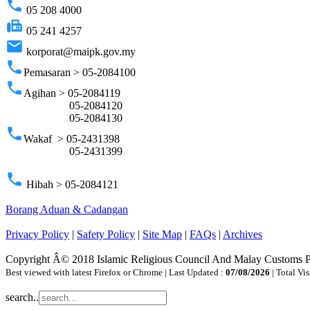
phone
05 208 4000
fax
05 241 4257
email
korporat@maipk.gov.my
phone
Pemasaran > 05-2084100
phone
Agihan > 05-2084119
05-2084120
05-2084130
phone
Wakaf > 05-2431398
05-2431399
phone
Hibah > 05-2084121
Borang Aduan & Cadangan
Privacy Policy
|
Safety Policy
|
Site Map
|
FAQs
|
Archives
Copyright Â© 2018 Islamic Religious Council And Malay Customs 
Best viewed with latest Firefox or Chrome | Last Updated :
07/08/2026
| Total Vis
search..