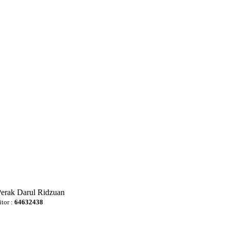
Perak Darul Ridzuan
itor :
64632438