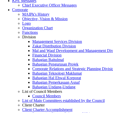
KPE Messages
Chief Executive Officer Messages
Corporate
MAIPk's History
Objective, Vision & Mission
Logo
Organization Chart
Functions
Division
Management Services Division
Zakat Distribution Division
Mal and Waqf Development and Management Div
Financial Division
Bahagian Baitulmal
Bahagian Pengurusan Projek
Corporate Relations and Strategic Planning Divisi
Bahagian Teknologi Maklumat
Bahagian Hal Ehwal Korporat
Bahagian Pemerkasaan Asnaf
Bahagian Undang-Undang
List of Council Members
Council Members
List of Main Committees established by the Council
Client Charter
Client Charter Accomplishment