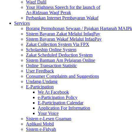
Waqf Dalil
Your Highness Speech for the launch of
Ar-Ridzuan Waqf Perak
Perbankan Internet Pembayaran Wakaf
Services
Borang Permohonan Sewaan / Pajakan Hartanah MAIP
Sistem Bayaran Zakat Melalui InfaqPay
Sistem Bayaran Wakaf Melalui InfaqPay
Zakat Collection System Via FPX
Scholarship Online System
Zakat Scheduled Deduction System
Sistem Bantuan Am Pelajaran Online
Online Transaction Statistic
User Feedback
Consumer Complaints and Suggestions
Undang-Undang
E-Participation
We At Facebook
e-Participation Policy
E-Participation Calendar
Application For Information
Your Voice
Sistem e-Lesen Guaman
Aplikasi Mobil
Sistem e-Fidyah