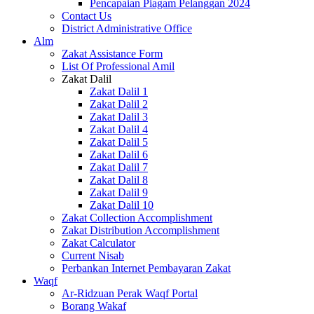
Pencapaian Piagam Pelanggan 2024
Contact Us
District Administrative Office
Alm
Zakat Assistance Form
List Of Professional Amil
Zakat Dalil
Zakat Dalil 1
Zakat Dalil 2
Zakat Dalil 3
Zakat Dalil 4
Zakat Dalil 5
Zakat Dalil 6
Zakat Dalil 7
Zakat Dalil 8
Zakat Dalil 9
Zakat Dalil 10
Zakat Collection Accomplishment
Zakat Distribution Accomplishment
Zakat Calculator
Current Nisab
Perbankan Internet Pembayaran Zakat
Waqf
Ar-Ridzuan Perak Waqf Portal
Borang Wakaf