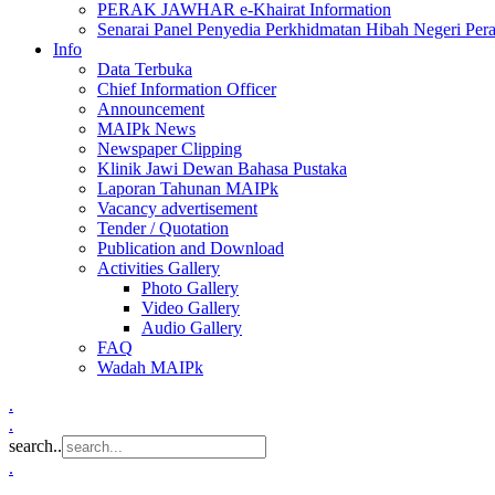
PERAK JAWHAR e-Khairat Information
Senarai Panel Penyedia Perkhidmatan Hibah Negeri Per
Info
Data Terbuka
Chief Information Officer
Announcement
MAIPk News
Newspaper Clipping
Klinik Jawi Dewan Bahasa Pustaka
Laporan Tahunan MAIPk
Vacancy advertisement
Tender / Quotation
Publication and Download
Activities Gallery
Photo Gallery
Video Gallery
Audio Gallery
FAQ
Wadah MAIPk
.
.
search..
.