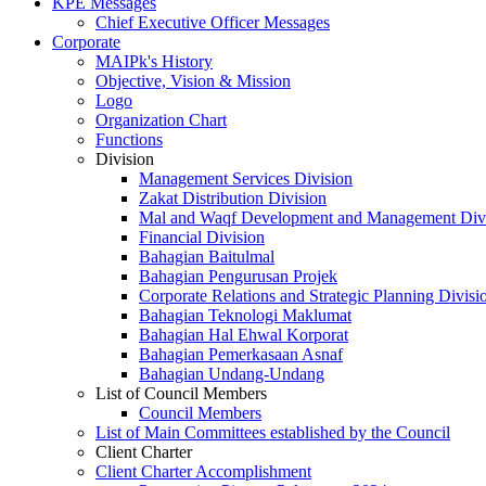
KPE Messages
Chief Executive Officer Messages
Corporate
MAIPk's History
Objective, Vision & Mission
Logo
Organization Chart
Functions
Division
Management Services Division
Zakat Distribution Division
Mal and Waqf Development and Management Div
Financial Division
Bahagian Baitulmal
Bahagian Pengurusan Projek
Corporate Relations and Strategic Planning Divisi
Bahagian Teknologi Maklumat
Bahagian Hal Ehwal Korporat
Bahagian Pemerkasaan Asnaf
Bahagian Undang-Undang
List of Council Members
Council Members
List of Main Committees established by the Council
Client Charter
Client Charter Accomplishment