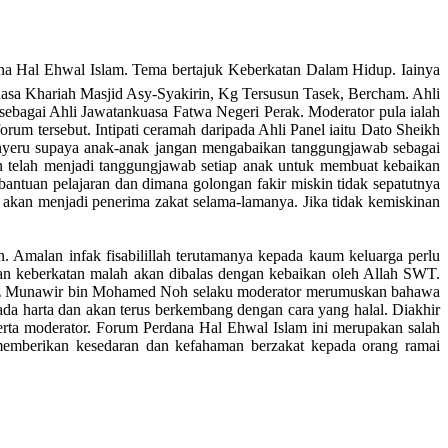
na Hal Ehwal Islam. Tema bertajuk Keberkatan Dalam Hidup. Iainya
asa Khariah Masjid Asy-Syakirin, Kg Tersusun Tasek, Bercham. Ahli
bagai Ahli Jawatankuasa Fatwa Negeri Perak. Moderator pula ialah
um tersebut. Intipati ceramah daripada Ahli Panel iaitu Dato Sheikh
nyeru supaya anak-anak jangan mengabaikan tanggungjawab sebagai
 telah menjadi tanggungjawab setiap anak untuk membuat kebaikan
antuan pelajaran dan dimana golongan fakir miskin tidak sepatutnya
akan menjadi penerima zakat selama-lamanya. Jika tidak kemiskinan
 Amalan infak fisabilillah terutamanya kepada kaum keluarga perlu
an keberkatan malah akan dibalas dengan kebaikan oleh Allah SWT.
Ustaz Munawir bin Mohamed Noh selaku moderator merumuskan bahawa
da harta dan akan terus berkembang dengan cara yang halal. Diakhir
serta moderator. Forum Perdana Hal Ehwal Islam ini merupakan salah
memberikan kesedaran dan kefahaman berzakat kepada orang ramai