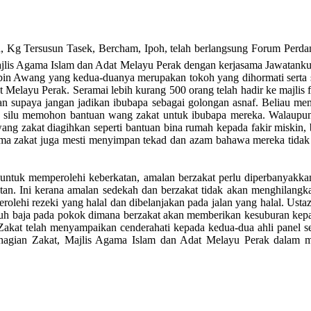
, Kg Tersusun Tasek, Bercham, Ipoh, telah berlangsung Forum Perda
ajlis Agama Islam dan Adat Melayu Perak dengan kerjasama Jawatanku
in Awang yang kedua-duanya merupakan tokoh yang dihormati serta se
ayu Perak. Seramai lebih kurang 500 orang telah hadir ke majlis for
 supaya jangan jadikan ibubapa sebagai golongan asnaf. Beliau me
an silu memohon bantuan wang zakat untuk ibubapa mereka. Walaupun
g zakat diagihkan seperti bantuan bina rumah kepada fakir miskin, b
rima zakat juga mesti menyimpan tekad dan azam bahawa mereka tidak 
untuk memperolehi keberkatan, amalan berzakat perlu diperbanyakkan.
tan. Ini kerana amalan sedekah dan berzakat tidak akan menghilangk
rolehi rezeki yang halal dan dibelanjakan pada jalan yang halal. 
buh baja pada pokok dimana berzakat akan memberikan kesuburan kepa
 Zakat telah menyampaikan cenderahati kepada kedua-dua ahli panel 
ahagian Zakat, Majlis Agama Islam dan Adat Melayu Perak dalam 