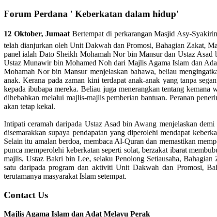
Forum Perdana ' Keberkatan dalam hidup'
12 Oktober, Jumaat
Bertempat di perkarangan Masjid Asy-Syakirin
telah dianjurkan oleh Unit Dakwah dan Promosi, Bahagian Zakat, M
panel ialah Dato Sheikh Mohamah Nor bin Mansur dan Ustaz Asad b
Ustaz Munawir bin Mohamed Noh dari Majlis Agama Islam dan Adat Mel
Mohamah Nor bin Mansur menjelaskan bahawa, beliau mengingatkan
anak. Kerana pada zaman kini terdapat anak-anak yang tanpa seg
kepada ibubapa mereka. Beliau juga menerangkan tentang kemana wan
dihebahkan melalui majlis-majlis pemberian bantuan. Peranan pene
akan tetap kekal.
Intipati ceramah daripada Ustaz Asad bin Awang menjelaskan demi 
disemarakkan supaya pendapatan yang diperolehi mendapat keberka
Selain itu amalan berdoa, membaca Al-Quran dan memastikan mempe
punca memperolehi keberkatan seperti solat, berzakat ibarat membu
majlis, Ustaz Bakri bin Lee, selaku Penolong Setiausaha, Bahagian
satu daripada program dan aktiviti Unit Dakwah dan Promosi, B
terutamanya masyarakat Islam setempat.
Contact Us
Majlis Agama Islam dan Adat Melayu Perak