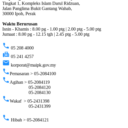
Tingkat 1, Kompleks Islam Darul Ridzuan,
Jalan Panglima Bukit Gantang Wahab,
30000 Ipoh, Perak
Waktu Berurusan
Isnin - Khamis : 8.00 pg - 1.00 ptg | 2.00 ptg - 5.00 ptg
Jumaat : 8.00 pg - 12.15 tgh | 2.45 ptg - 5.00 ptg
phone
05 208 4000
fax
05 241 4257
email
korporat@maipk.gov.my
phone
Pemasaran > 05-2084100
phone
Agihan > 05-2084119
05-2084120
05-2084130
phone
Wakaf > 05-2431398
05-2431399
phone
Hibah > 05-2084121