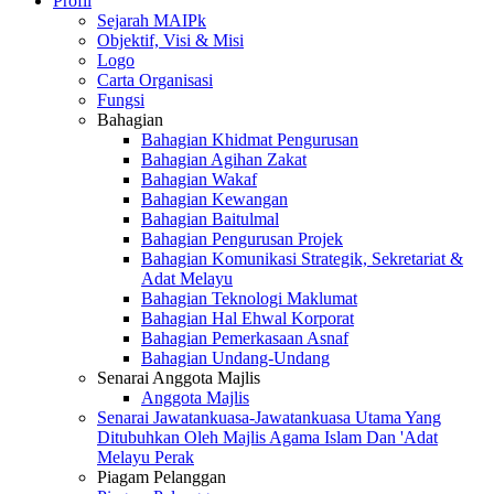
Profil
Sejarah MAIPk
Objektif, Visi & Misi
Logo
Carta Organisasi
Fungsi
Bahagian
Bahagian Khidmat Pengurusan
Bahagian Agihan Zakat
Bahagian Wakaf
Bahagian Kewangan
Bahagian Baitulmal
Bahagian Pengurusan Projek
Bahagian Komunikasi Strategik, Sekretariat &
Adat Melayu
Bahagian Teknologi Maklumat
Bahagian Hal Ehwal Korporat
Bahagian Pemerkasaan Asnaf
Bahagian Undang-Undang
Senarai Anggota Majlis
Anggota Majlis
Senarai Jawatankuasa-Jawatankuasa Utama Yang
Ditubuhkan Oleh Majlis Agama Islam Dan 'Adat
Melayu Perak
Piagam Pelanggan