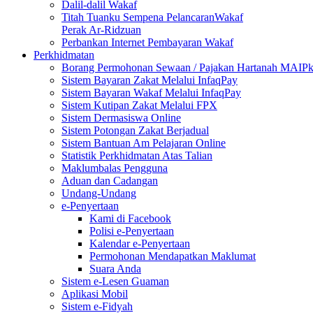
Dalil-dalil Wakaf
Titah Tuanku Sempena PelancaranWakaf
Perak Ar-Ridzuan
Perbankan Internet Pembayaran Wakaf
Perkhidmatan
Borang Permohonan Sewaan / Pajakan Hartanah MAIP
Sistem Bayaran Zakat Melalui InfaqPay
Sistem Bayaran Wakaf Melalui InfaqPay
Sistem Kutipan Zakat Melalui FPX
Sistem Dermasiswa Online
Sistem Potongan Zakat Berjadual
Sistem Bantuan Am Pelajaran Online
Statistik Perkhidmatan Atas Talian
Maklumbalas Pengguna
Aduan dan Cadangan
Undang-Undang
e-Penyertaan
Kami di Facebook
Polisi e-Penyertaan
Kalendar e-Penyertaan
Permohonan Mendapatkan Maklumat
Suara Anda
Sistem e-Lesen Guaman
Aplikasi Mobil
Sistem e-Fidyah