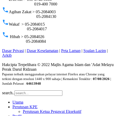
019-400 7000
phone
Agihan Zakat > 05-2084003
05-2084130
phone
Wakaf > 05-2084015
05-2084017
phone
Hibah > 05-2084026
05-2084084
Dasar Privasi
|
Dasar Keselamatan
|
Peta Laman
|
Soalan Lazim
|
Arkib
Hakcipta Terpelihara © 2022 Majlis Agama Islam dan 'Adat Melayu
Perak Darul Ridzuan
Paparan terbaik menggunakan pelayar internet Firefox atau Chrome yang
terkini dengan resolusi 1440 x 900 sahaja | Kemaskini Terakhir :
07/08/2026
|
Jumlah Pelawat :
64613948
search..
Utama
Perutusan KPE
Perutusan Ketua Pegawai Eksekutif