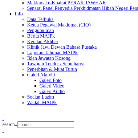
Maklumat e-Khairat PERAK JAWHAR
Senarai Panel Penyedia Perkhidmatan Hibah Negeri Per
Info
Data Terbuka
Ketua Pegawai Maklumat (CIO)
Pengumuman
Berita MAIPk
Keratan Akhbar
Klinik Jawi Dewan Bahasa Pustaka
Laporan Tahunan MAIPk
Iklan Jawatan Kosong
Tawaran Tender / Sebutharga
Penerbitan & Muat Turun
Galeri Aktiviti
Galeri Foto
Galeri Video
Galeri Audio
Soalan Lazim
Wadah MAIPk
.
.
search..
.