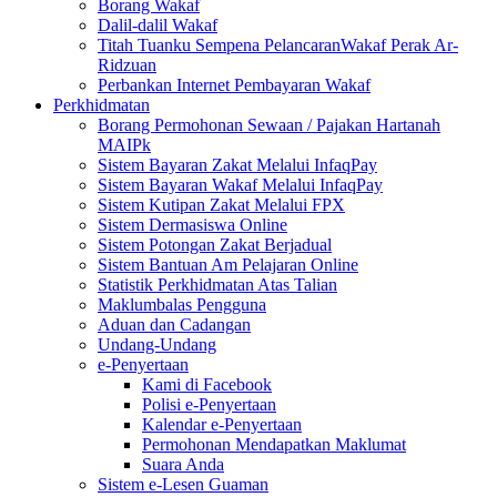
Borang Wakaf
Dalil-dalil Wakaf
Titah Tuanku Sempena PelancaranWakaf Perak Ar-
Ridzuan
Perbankan Internet Pembayaran Wakaf
Perkhidmatan
Borang Permohonan Sewaan / Pajakan Hartanah
MAIPk
Sistem Bayaran Zakat Melalui InfaqPay
Sistem Bayaran Wakaf Melalui InfaqPay
Sistem Kutipan Zakat Melalui FPX
Sistem Dermasiswa Online
Sistem Potongan Zakat Berjadual
Sistem Bantuan Am Pelajaran Online
Statistik Perkhidmatan Atas Talian
Maklumbalas Pengguna
Aduan dan Cadangan
Undang-Undang
e-Penyertaan
Kami di Facebook
Polisi e-Penyertaan
Kalendar e-Penyertaan
Permohonan Mendapatkan Maklumat
Suara Anda
Sistem e-Lesen Guaman