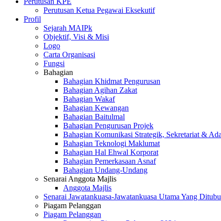
Perutusan KPE
Perutusan Ketua Pegawai Eksekutif
Profil
Sejarah MAIPk
Objektif, Visi & Misi
Logo
Carta Organisasi
Fungsi
Bahagian
Bahagian Khidmat Pengurusan
Bahagian Agihan Zakat
Bahagian Wakaf
Bahagian Kewangan
Bahagian Baitulmal
Bahagian Pengurusan Projek
Bahagian Komunikasi Strategik, Sekretariat & Ad
Bahagian Teknologi Maklumat
Bahagian Hal Ehwal Korporat
Bahagian Pemerkasaan Asnaf
Bahagian Undang-Undang
Senarai Anggota Majlis
Anggota Majlis
Senarai Jawatankuasa-Jawatankuasa Utama Yang Ditubu
Piagam Pelanggan
Piagam Pelanggan