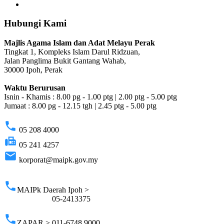
Hubungi Kami
Majlis Agama Islam dan Adat Melayu Perak
Tingkat 1, Kompleks Islam Darul Ridzuan,
Jalan Panglima Bukit Gantang Wahab,
30000 Ipoh, Perak
Waktu Berurusan
Isnin - Khamis : 8.00 pg - 1.00 ptg | 2.00 ptg - 5.00 ptg
Jumaat : 8.00 pg - 12.15 tgh | 2.45 ptg - 5.00 ptg
phone
05 208 4000
fax
05 241 4257
email
korporat@maipk.gov.my
p
phone
MAIPk Daerah Ipoh >
05-2413375
phone
ZAPAR > 011-6748 9000