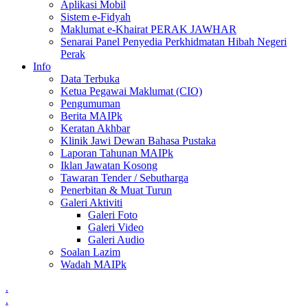
Aplikasi Mobil
Sistem e-Fidyah
Maklumat e-Khairat PERAK JAWHAR
Senarai Panel Penyedia Perkhidmatan Hibah Negeri
Perak
Info
Data Terbuka
Ketua Pegawai Maklumat (CIO)
Pengumuman
Berita MAIPk
Keratan Akhbar
Klinik Jawi Dewan Bahasa Pustaka
Laporan Tahunan MAIPk
Iklan Jawatan Kosong
Tawaran Tender / Sebutharga
Penerbitan & Muat Turun
Galeri Aktiviti
Galeri Foto
Galeri Video
Galeri Audio
Soalan Lazim
Wadah MAIPk
.
.